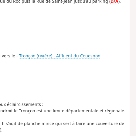
ue du Roc puis la Rue de Saint-Jean jusqu'au parking (
D/A
).
 vers le -
Tronçon (rivière) - Affluent du Couesnon
ux éclaircissements :
endroit le Tronçon est une limite départementale et régionale-
". Il s'agit de planche mince qui sert à faire une couverture de
).