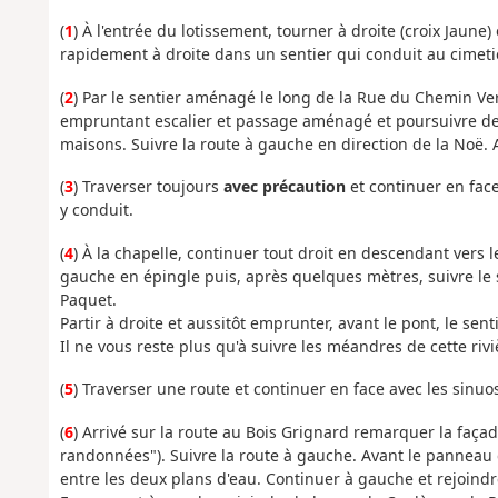
(
1
) À l'entrée du lotissement, tourner à droite (croix Jaune)
rapidement à droite dans un sentier qui conduit au cimetièr
(
2
) Par le sentier aménagé le long de la Rue du Chemin Vert,
empruntant escalier et passage aménagé et poursuivre de 
maisons. Suivre la route à gauche en direction de la Noë. 
(
3
) Traverser toujours
avec précaution
et continuer en face
y conduit.
(
4
) À la chapelle, continuer tout droit en descendant vers 
gauche en épingle puis, après quelques mètres, suivre le se
Paquet.
Partir à droite et aussitôt emprunter, avant le pont, le s
Il ne vous reste plus qu'à suivre les méandres de cette rivi
(
5
) Traverser une route et continuer en face avec les sinuos
(
6
) Arrivé sur la route au Bois Grignard remarquer la façad
randonnées"). Suivre la route à gauche. Avant le panneau d
entre les deux plans d'eau. Continuer à gauche et rejoindre