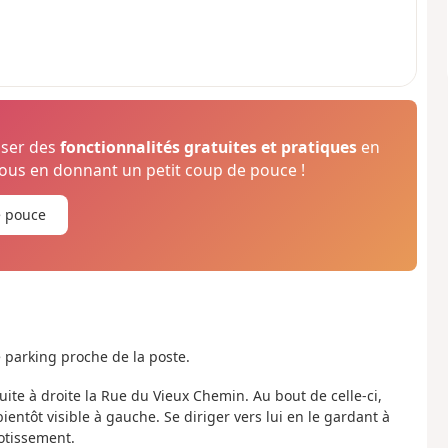
oser des
fonctionnalités gratuites et pratiques
en
us en donnant un petit coup de pouce !
e pouce
le parking proche de la poste.
suite à droite la Rue du Vieux Chemin. Au bout de celle-ci,
ientôt visible à gauche. Se diriger vers lui en le gardant à
lotissement.