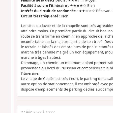
Fiabilité de la description
: ★★★☆☆ Moyen
Facilité à suivre l'itinéraire
: ★★★★☆ Bien
Intérêt du circuit de randonnée
: ★★☆☆☆ Décevant
Circuit très fréquenté
: Non
Les sites du lavoir et de la chapelle sont très agréable
atteindre moins. En première partie du circuit beauco
route se transforme en chemin, en approche de la chape
inconfortable sur la majeure partie de son tracé. Des 
le terrain et laissés des empreintes de pneus crantés 
marche très pénible malgré un bon équipement, (nou
marche à tiges hautes).
Dommage, un chemin un minimum aplani permettrait d
promenade au bord du ruisseau et compenserait le b
l'itinéraire.
Le village de Coglès est très fleuri, le parking de la sa
autre option de stationnement, il est ombragé avec po
dispose d'emplacements de parking dédiés aux campi
27 juin 2022 à 10:27