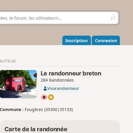
R
e
c
h
e
Inscription
Connexion
r
c
h
AUTEUR
e
r
Le randonneur breton
284 Randonnées
Visorandonneur
Commune :
Fougères (35300|35133)
Carte de la randonnée