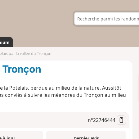
mium
elais par la vallée du Tronçon
du Tronçon
de la Potelais, perdue au milieu de la nature. Aussitôt
es conviés à suivre les méandres du Tronçon au milieu
n°
22746444
e à jour
Dernier avis