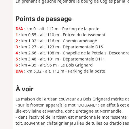
En prenant à gauche rejoindre le bourg de Coglès par la R
Points de passage
D/A
: km 0 - alt. 112 m - Parking de la poste
1
: km 0.55 - alt. 110 m - Entrée du lotissement
2
: km 1.02 - alt. 116 m - Chemin aménagé
3
: km 2.27 - alt. 123 m - Départementale D16
4
: km 2.66 - alt. 108 m - Chapelle de la Potelais. Descendre
5
: km 3.48 - alt. 101 m - Départementale D111
6
: km 4.35 - alt. 96 m - Le Bois Grignard
D/A
: km 5.32 - alt. 112 m - Parking de la poste
À voir
La maison de l'artisan couvreur au Bois Grignard mérite de
- sur le fronton apparaît le mot "DOUANE" : en effet à cet 
Ille-et-Vilaine et Manche, donc Bretagne et Normandie.
- dans l'activité de l'artisan est mentionné le mot "essente
toit, souvent en châtaignier (au lieu de tuiles ou d'ardoises