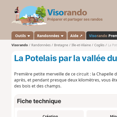
V
i
s
o
r
a
Outils
Randonnées
Aide ↗
Viso
rando
Pre
n
Visorando
Randonnées
Bretagne
Ille-et-Vilaine
Coglès
La Pot
d
o
La Potelais par la vallée 
Première petite merveille de ce circuit : la Chapelle 
après, et pendant presque deux kilomètres, vous êt
des bois et des champs.
Fiche technique
Création
Mis