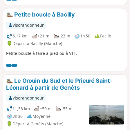
L'idéal est de la pratiquer le matin au
lever du soleil sur la baie ou le soir au
Petite boucle à Bacilly
coucher du soleil.
Visorandonneur
6,17 km
+21 m
-23 m
1h 50
Facile
Départ à Bacilly (Manche)
Petite boucle à faire à pied ou à VTT.
Le Grouin du Sud et le Prieuré Saint-
Léonard à partir de Genêts
Visorandonneur
11,58 km
+59 m
-55 m
3h 30
Moyenne
Départ à Genêts (Manche)