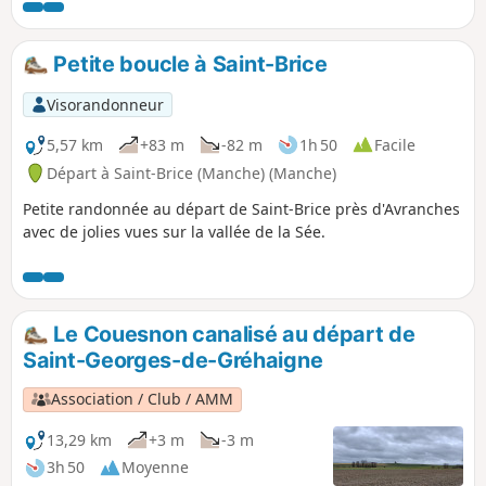
passe en outre à proximité du cimetière
militaire américain, permettant une
petite extension à la balade.
Petite boucle à Saint-Brice
Visorandonneur
5,57 km
+83 m
-82 m
1h 50
Facile
Départ à Saint-Brice (Manche) (Manche)
Petite randonnée au départ de Saint-Brice près d'Avranches
avec de jolies vues sur la vallée de la Sée.
Le Couesnon canalisé au départ de
Saint-Georges-de-Gréhaigne
Association / Club / AMM
13,29 km
+3 m
-3 m
3h 50
Moyenne