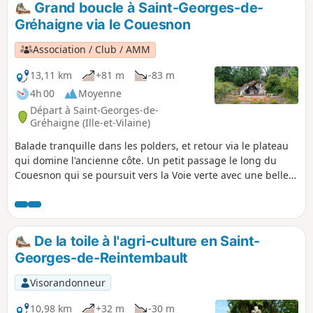
Grand boucle à Saint-Georges-de-
Gréhaigne via le Couesnon
Association / Club / AMM
13,11 km
+81 m
-83 m
4h 00
Moyenne
Départ à Saint-Georges-de-
Gréhaigne (Ille-et-Vilaine)
Balade tranquille dans les polders, et retour via le plateau
qui domine l'ancienne côte. Un petit passage le long du
Couesnon qui se poursuit vers la Voie verte avec une belle
vue sur le Mont-Saint-Michel. En principe, on prend un bon
bol d'air. Le circuit ne présente qu'une petite difficulté, à
savoir la côte entre Chanel et le Haut Chanel, dénivelé de 15
à 75 mètres. La récompense en saison, ce sont les cerises
De la toile à l'agri-culture en Saint-
ou les châtaignes !
Georges-de-Reintembault
Visorandonneur
10,98 km
+32 m
-30 m