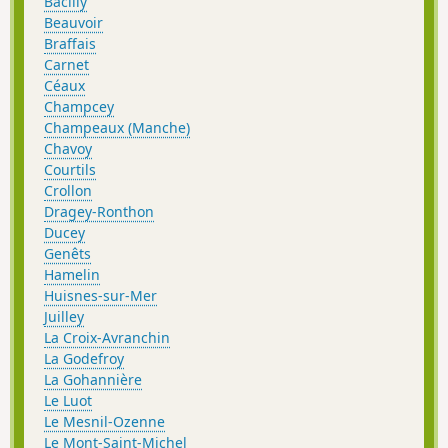
Bacilly
Beauvoir
Braffais
Carnet
Céaux
Champcey
Champeaux (Manche)
Chavoy
Courtils
Crollon
Dragey-Ronthon
Ducey
Genêts
Hamelin
Huisnes-sur-Mer
Juilley
La Croix-Avranchin
La Godefroy
La Gohannière
Le Luot
Le Mesnil-Ozenne
Le Mont-Saint-Michel