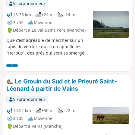
Visorandonneur
13,35 km
+24 m
-24 m
3h 55
Moyenne
Départ à Le Val-Saint-Père (Manche)
Que c'est agréable de marcher sur un
tapis de verdure qu'ici on appelle les
"Herbus", des prés qui sont submergés
aux grandes marées ce qui donne une
saveur salé à l'herbe, nourriture
essentielle des moutons ! En plus, après
la traversée de la charmante bourgade
Le Grouin du Sud et le Prieuré Saint-
de Val-Saint-Père, l'œil est rempli par la
Léonard à partir de Vains
majesté du Mont-Saint-Michel qui se
dresse à l'Ouest entre la Pointe du
Visorandonneur
Grouin du Sud, à droite, et la Pointe de
Roche Torin, à gauche.
10,52 km
+30 m
-22 m
3h 05
Moyenne
Départ à Vains (Manche)