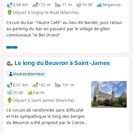
4,48 km
+72 m
-71 m
1h 30
Moyenne
Départ à Isigny-le-Buat (Manche)
Circuit du bar "l'Autre Café" au lieu-dit Bardet, puis retour
au parking du bar en passant par le village de gîtes
communaux "le Bel Orient".
Le long du Beuvron à Saint-James
Visorandonneur
6,01 km
+92 m
-101 m
2h 00
Facile
Départ à Saint-James (Manche)
Ce circuit de randonnée sans difficulté
et très sympathique le long des berges
du Beuvron a été proposé par le Conseil
Municipal des Enfants de Saint-James. Il