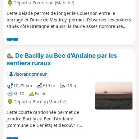
Départ à Pontorson (Manche)
Cette balade permet de longer le Couesnon entre le
barrage et l'Anse de Moidrey, permet d'observer les polders
situés côté Bretagne et aussi la faune assez nombreuse,
surtout des oiseaux.Un peu d'histoire : anciennement
nommé Lerra Fluvius, le Couesnon prend sa source dans la
commune de Saint-Pierre-des-Landes en Mayenne, à la
Fontaine de Couesnette à 200 mètres au-dessus du niveau
De Bacilly au Bec d'Andaine par les
de la mer. Le Couesnon est canalisé en 1867, les bateaux
sentiers ruraux
remontent le fleuve jusqu'au port de Pontorson. Le premier
barrage édifié en 1969 avait pour objectif de stopper la
Visorandonneur
remontée de la marée dans le lit du fleuve, qui à forts
coefficients provoquaient des inondations. Il est démoli en
10,79 km
+19 m
-19 m
2008 et remplacé par le Barrage du Couesnon dans le cadre
3h 10
Facile
de l'opération de rétablissement du caractère maritime du
Départ à Bacilly (Manche)
Mont-Saint-Michel.
Cette courte randonnée permet de
joindre Bacilly au Bec d'Andaine
(commune de Genêts) et découvrir
l'immensité de la baie du Mont-Saint-
Michel sur les grèves et les herbus.