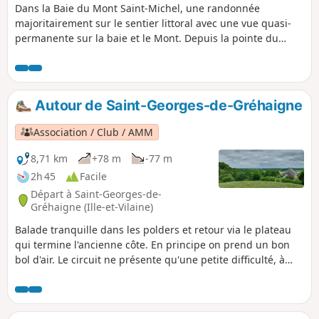
Dans la Baie du Mont Saint-Michel, une randonnée
majoritairement sur le sentier littoral avec une vue quasi-
permanente sur la baie et le Mont. Depuis la pointe du
Grouin du Sud, le spectacle de la marée montante est
superbe. Une boucle dans les terres permet de visiter la
belle et émouvante chapelle romane du Prieuré Saint-
Léonard.
Autour de Saint-Georges-de-Gréhaigne
Association / Club / AMM
8,71 km
+78 m
-77 m
2h 45
Facile
Départ à Saint-Georges-de-
Gréhaigne (Ille-et-Vilaine)
Balade tranquille dans les polders et retour via le plateau
qui termine l'ancienne côte. En principe on prend un bon
bol d'air. Le circuit ne présente qu'une petite difficulté, à
savoir la côte entre Chanel et le Haut Chanel, dénivelé de 15
m à 75 m. La récompense en saison, ce sont les cerises !