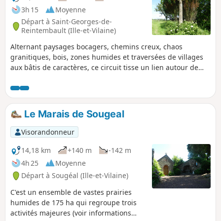
3h 15
Moyenne
Départ à Saint-Georges-de-
Reintembault (Ille-et-Vilaine)
Alternant paysages bocagers, chemins creux, chaos
granitiques, bois, zones humides et traversées de villages
aux bâtis de caractères, ce circuit tisse un lien autour de
l'histoire du lin et du chanvre autrefois cultivés sur ces
terres et l'exploitation agricole d'aujourd'hui. Des panneaux
d'interprétations jalonnent ce circuit.
Le Marais de Sougeal
Visorandonneur
14,18 km
+140 m
-142 m
4h 25
Moyenne
Départ à Sougéal (Ille-et-Vilaine)
C'est un ensemble de vastes prairies
humides de 175 ha qui regroupe trois
activités majeures (voir informations