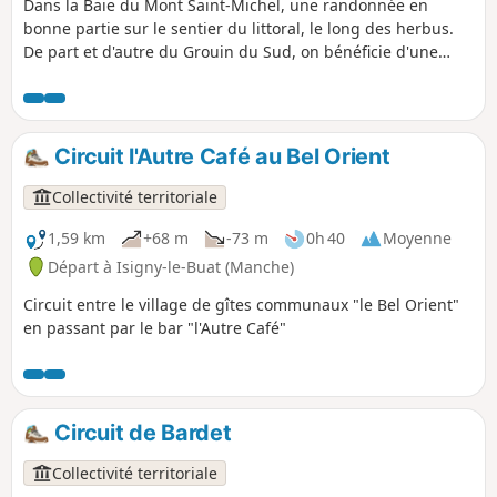
Dans la Baie du Mont Saint-Michel, une randonnée en
bonne partie sur le sentier du littoral, le long des herbus.
De part et d'autre du Grouin du Sud, on bénéficie d'une
superbe vue sur le Mont Saint-Michel et, depuis la pointe
elle-même, le spectacle de la marée montante est
impressionnant. Un retour dans les terres permet de visiter
la belle et émouvante chapelle romane du Prieuré Saint-
Circuit l'Autre Café au Bel Orient
Léonard.
Collectivité territoriale
1,59 km
+68 m
-73 m
0h 40
Moyenne
Départ à Isigny-le-Buat (Manche)
Circuit entre le village de gîtes communaux "le Bel Orient"
en passant par le bar "l'Autre Café"
Circuit de Bardet
Collectivité territoriale