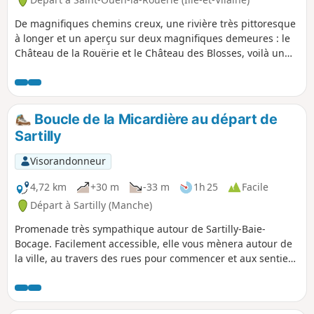
De magnifiques chemins creux, une rivière très pittoresque
à longer et un aperçu sur deux magnifiques demeures : le
Château de la Rouërie et le Château des Blosses, voilà un
circuit "au pays du marquis" plein de charmes.
Boucle de la Micardière au départ de
Sartilly
Visorandonneur
4,72 km
+30 m
-33 m
1h 25
Facile
Départ à Sartilly (Manche)
Promenade très sympathique autour de Sartilly-Baie-
Bocage. Facilement accessible, elle vous mènera autour de
la ville, au travers des rues pour commencer et aux sentiers
bien aménagés pour finir. Vous longerez les prés avec de
nombreux chevaux.