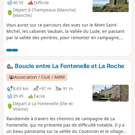
4h 55
Difficile
Départ à Champeaux (Manche)
(Manche)
Vous aurez sur ce parcours des vues sur le Mont Saint-
Michel, les cabanes Vauban, la Vallée du Lude, en passant
par la vallée des peintres, pour remonter en campagne,
passer dans le marais, le village de Kairon et arriver dans le
quartier de Beausoleil à Saint-Pair.
Boucle entre La Fontenelle et La Roche
Association / Club / AMM
8,63 km
+97 m
-91 m
2h 45
Facile
Départ à La Fontenelle (Ille-et-
Vilaine)
Randonnée à travers les chemins de campagne de La
Fontenelle, qui ne présente pas de difficulté notable. Il y a
un beau panorama sur la vallée du Couesnon et le village