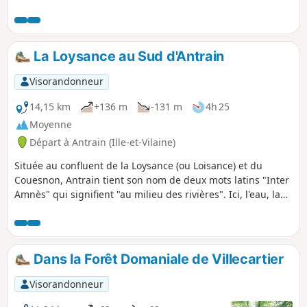
de caractère de la Roche. L'architecture de certaines de ses
habitations est remarquable avec un décor des baies et des
portes en plein cintre à double rouleaux...
La Loysance au Sud d'Antrain
Visorandonneur
14,15 km
+136 m
-131 m
4h 25
Moyenne
Départ à Antrain (Ille-et-Vilaine)
Située au confluent de la Loysance (ou Loisance) et du
Couesnon, Antrain tient son nom de deux mots latins "Inter
Amnès" qui signifient "au milieu des rivières". Ici, l'eau, la
terre et les pierres font un fabuleux mariage pour vous
offrir une balade des plus agréables. La Loysance
s'impatiente déjà de vous entraîner dans ses facéties
tourbillonnantes…
Dans la Forêt Domaniale de Villecartier
Visorandonneur