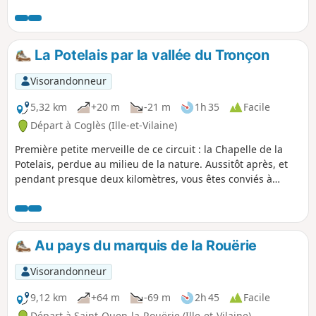
pratiques). Ce circuit vous propose une
découverte de ce milieu en commençant
par la passe à poissons puis en
longeant au plus prêt le Couesnon.
La Potelais par la vallée du Tronçon
Dans cette réserve naturelle régionale,
seuls les chants des oiseaux sont
Visorandonneur
audibles.
5,32 km
+20 m
-21 m
1h 35
Facile
Départ à Coglès (Ille-et-Vilaine)
Première petite merveille de ce circuit : la Chapelle de la
Potelais, perdue au milieu de la nature. Aussitôt après, et
pendant presque deux kilomètres, vous êtes conviés à
suivre les méandres du Tronçon au milieu des bois et des
champs.
Au pays du marquis de la Rouërie
Visorandonneur
9,12 km
+64 m
-69 m
2h 45
Facile
Départ à Saint-Ouen-la-Rouërie (Ille-et-Vilaine)