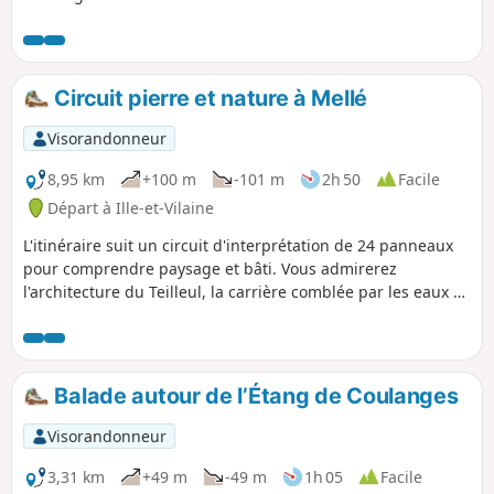
Circuit pierre et nature à Mellé
Visorandonneur
8,95 km
+100 m
-101 m
2h 50
Facile
Départ à Ille-et-Vilaine
L'itinéraire suit un circuit d'interprétation de 24 panneaux
pour comprendre paysage et bâti. Vous admirerez
l'architecture du Teilleul, la carrière comblée par les eaux à
la Beurrière et les hameaux anciens de la Hérissais et de la
Vairie. Vous longerez également le petit Ruisseau du Boulay
plein de charme avant de grimper sur le Haut du Rocher.
Balade autour de l’Étang de Coulanges
Visorandonneur
3,31 km
+49 m
-49 m
1h 05
Facile