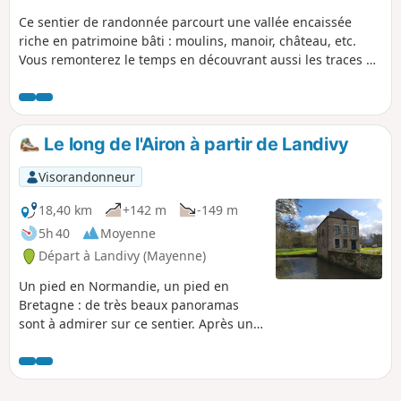
Ce sentier de randonnée parcourt une vallée encaissée
riche en patrimoine bâti : moulins, manoir, château, etc.
Vous remonterez le temps en découvrant aussi les traces du
passage de l'écrivain Rémy de Gourmont.
Le long de l'Airon à partir de Landivy
Visorandonneur
18,40 km
+142 m
-149 m
5h 40
Moyenne
Départ à Landivy (Mayenne)
Un pied en Normandie, un pied en
Bretagne : de très beaux panoramas
sont à admirer sur ce sentier. Après une
découverte panoramique, vous vous
enfoncez dans les méandres des
chemins ombragés le long de la vallée
de la Futaie.