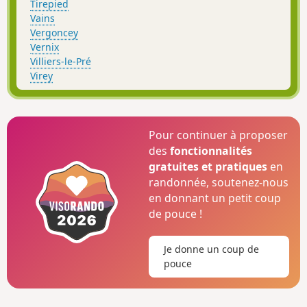
Tirepied
Vains
Vergoncey
Vernix
Villiers-le-Pré
Virey
Pour continuer à proposer
des
fonctionnalités
gratuites et pratiques
en
randonnée, soutenez-nous
en donnant un petit coup
de pouce !
Je donne un coup de
pouce