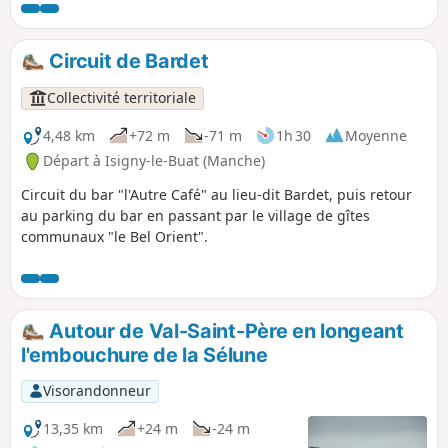
Circuit de Bardet
Collectivité territoriale
4,48 km
+72 m
-71 m
1h 30
Moyenne
Départ à Isigny-le-Buat (Manche)
Circuit du bar "l'Autre Café" au lieu-dit Bardet, puis retour
au parking du bar en passant par le village de gîtes
communaux "le Bel Orient".
Autour de Val-Saint-Père en longeant
l'embouchure de la Sélune
Visorandonneur
13,35 km
+24 m
-24 m