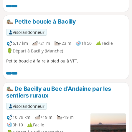
elle-même, le spectacle de la marée montante est
impressionnant. Un retour dans les terres permet de visiter
la belle et émouvante chapelle romane du Prieuré Saint-
Petite boucle à Bacilly
Léonard.
Visorandonneur
6,17 km
+21 m
-23 m
1h 50
Facile
Départ à Bacilly (Manche)
Petite boucle à faire à pied ou à VTT.
De Bacilly au Bec d'Andaine par les
sentiers ruraux
Visorandonneur
10,79 km
+19 m
-19 m
3h 10
Facile