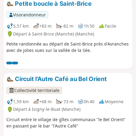
Petite boucle à Saint-Brice
p
Visorandonneur
5,57 km
+83 m
-82 m
1h 50
Facile
Départ à Saint-Brice (Manche) (Manche)
Petite randonnée au départ de Saint-Brice près d'Avranches
avec de jolies vues sur la vallée de la Sée.
Circuit l'Autre Café au Bel Orient
Collectivité territoriale
1,59 km
+68 m
-73 m
0h 40
Moyenne
Départ à Isigny-le-Buat (Manche)
Circuit entre le village de gîtes communaux "le Bel Orient"
en passant par le bar "l'Autre Café"