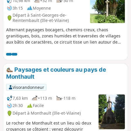
10,98 km
+32 m
-30 m
3h 15
Moyenne
Départ à Saint-Georges-de-
Reintembault (Ille-et-Vilaine)
Alternant paysages bocagers, chemins creux, chaos
granitiques, bois, zones humides et traversées de villages
aux bâtis de caractères, ce circuit tisse un lien autour de
l'histoire du lin et du chanvre autrefois cultivés sur ces
terres et l'exploitation agricole d'aujourd'hui. Des panneaux
d'interprétations jalonnent ce circuit.
Paysages et couleurs au pays de
Monthault
Visorandonneur
7,63 km
+113 m
-118 m
2h 30
Facile
Départ à Monthault (Ille-et-Vilaine)
Le rocher de Monthault est un lieu où deux
croyances se côtoient : venez découvrir