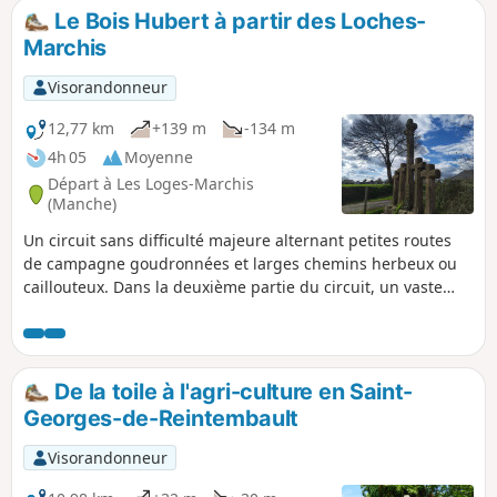
petite extension à la balade.
Le Bois Hubert à partir des Loches-
Marchis
Visorandonneur
12,77 km
+139 m
-134 m
4h 05
Moyenne
Départ à Les Loges-Marchis
(Manche)
Un circuit sans difficulté majeure alternant petites routes
de campagne goudronnées et larges chemins herbeux ou
caillouteux. Dans la deuxième partie du circuit, un vaste
panorama s'ouvre aux yeux du randonneur avec entre autre
Saint-Hilaire-du-Harcouët dont l'église avec ses deux
clochers est très reconnaissable et aussi sur tout le Sud-
Manche.
De la toile à l'agri-culture en Saint-
Georges-de-Reintembault
Visorandonneur