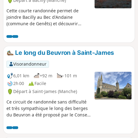
Départ à Bacilly (Manche)
Cette courte randonnée permet de
joindre Bacilly au Bec d'Andaine
(commune de Genêts) et découvrir
l'immensité de la baie du Mont-Saint-
Michel sur les grèves et les herbus.
L'idéal est de la pratiquer le matin au
lever du soleil sur la baie ou le soir au
Le long du Beuvron à Saint-James
coucher du soleil.
Visorandonneur
6,01 km
+92 m
-101 m
2h 00
Facile
Départ à Saint-James (Manche)
Ce circuit de randonnée sans difficulté
et très sympathique le long des berges
du Beuvron a été proposé par le Conseil
Municipal des Enfants de Saint-James. Il
passe en outre à proximité du cimetière
militaire américain, permettant une