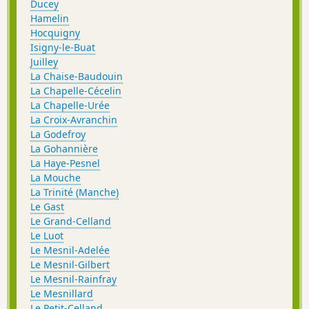
Ducey
Hamelin
Hocquigny
Isigny-le-Buat
Juilley
La Chaise-Baudouin
La Chapelle-Cécelin
La Chapelle-Urée
La Croix-Avranchin
La Godefroy
La Gohannière
La Haye-Pesnel
La Mouche
La Trinité (Manche)
Le Gast
Le Grand-Celland
Le Luot
Le Mesnil-Adelée
Le Mesnil-Gilbert
Le Mesnil-Rainfray
Le Mesnillard
Le Petit-Celland