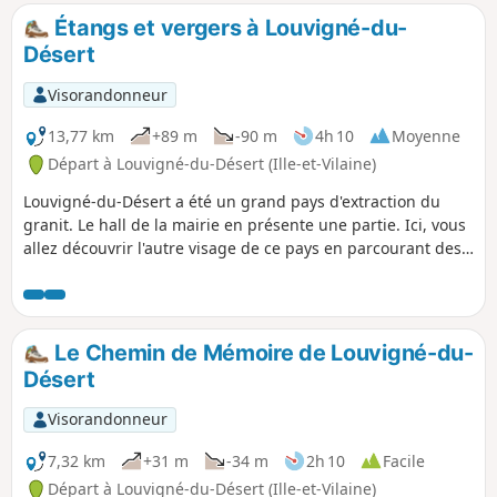
Guillaume a vécu en ce lieu pendant sept ans et que l’on
Étangs et vergers à Louvigné-du-
retrouve sculptés dans la roche, le lavoir, l’écuelle, la
Désert
fontaine et le lit de l’ermite.
Visorandonneur
13,77 km
+89 m
-90 m
4h 10
Moyenne
Départ à Louvigné-du-Désert (Ille-et-Vilaine)
Louvigné-du-Désert a été un grand pays d'extraction du
granit. Le hall de la mairie en présente une partie. Ici, vous
allez découvrir l'autre visage de ce pays en parcourant des
chemins qui traversent des vergers ou qui rappellent le
travail du textile. Haut lieu, aussi d'histoire, la chouannerie
n'est pas loin.
Le Chemin de Mémoire de Louvigné-du-
Désert
Visorandonneur
7,32 km
+31 m
-34 m
2h 10
Facile
Départ à Louvigné-du-Désert (Ille-et-Vilaine)