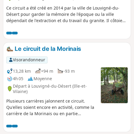
Ce circuit a été créé en 2014 par la ville de Louvigné-du-
Désert pour garder la mémoire de l'époque ou la ville
dépendait de l'extraction et du travail du granite. Il côtoie
certains lieux riches en souvenir qui risquent d'être oubliés
et de disparaître avec l'usure du temps. Dans un futur
proche, ces lieux d'histoire pourront être découvert par des
QRCodes.
Le circuit de la Morinais
Visorandonneur
13,28 km
+94 m
-93 m
4h 05
Moyenne
Départ à Louvigné-du-Désert (Ille-et-
Vilaine)
Plusieurs carrières jalonnent ce circuit.
Qu'elles soient encore en activité, comme la
carrière de la Morinais ou en partie
colonisées par la végétation, toutes
semblent encore résonner des coups
martelés pendant des décennies. Le granit