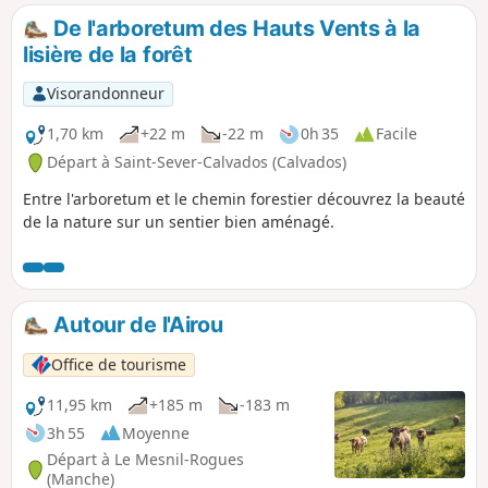
extrait a servi à la voirie, aux entreprises
De l'arboretum des Hauts Vents à la
funéraires mais aussi à l'architecture locale.
lisière de la forêt
La beauté mystérieuse du manoir de la
Morinaye ou les maisons rurales typiques
Visorandonneur
des villages que vous traverserez en
témoignent.
1,70 km
+22 m
-22 m
0h 35
Facile
Départ à Saint-Sever-Calvados (Calvados)
Entre l'arboretum et le chemin forestier découvrez la beauté
de la nature sur un sentier bien aménagé.
Autour de l'Airou
Office de tourisme
11,95 km
+185 m
-183 m
3h 55
Moyenne
Départ à Le Mesnil-Rogues
(Manche)