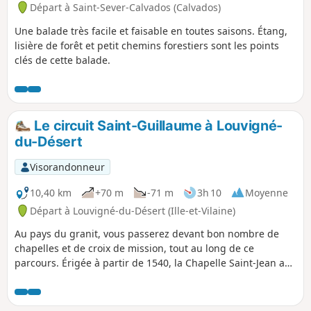
Départ à Saint-Sever-Calvados (Calvados)
Une balade très facile et faisable en toutes saisons. Étang,
lisière de forêt et petit chemins forestiers sont les points
clés de cette balade.
Le circuit Saint-Guillaume à Louvigné-
du-Désert
Visorandonneur
10,40 km
+70 m
-71 m
3h 10
Moyenne
Départ à Louvigné-du-Désert (Ille-et-Vilaine)
Au pays du granit, vous passerez devant bon nombre de
chapelles et de croix de mission, tout au long de ce
parcours. Érigée à partir de 1540, la Chapelle Saint-Jean a
servi de grange, puis de prison pendant la Révolution. Le
point haut de la promenade, le rocher de Saint-Guillaume
est blotti dans un sous-bois. La légende affirme que Saint-