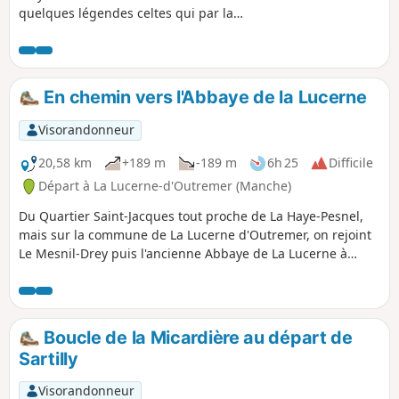
quelques légendes celtes qui par la
présence de rochers particuliers les font
traverser les siècles avec comme voisine la
Chapelle Notre-Dame ultime étape d'un
chemin de croix à travers bois.
En chemin vers l'Abbaye de la Lucerne
Visorandonneur
20,58 km
+189 m
-189 m
6h 25
Difficile
Départ à La Lucerne-d'Outremer (Manche)
Du Quartier Saint-Jacques tout proche de La Haye-Pesnel,
mais sur la commune de La Lucerne d'Outremer, on rejoint
Le Mesnil-Drey puis l'ancienne Abbaye de La Lucerne à
travers la forêt du même nom... et en zigzaguant dans le
bocage de La Rochelle-Normande, on retrouve le parking
du Pelotin sur l'emplacement de l'ancienne gare.
Boucle de la Micardière au départ de
Sartilly
Visorandonneur