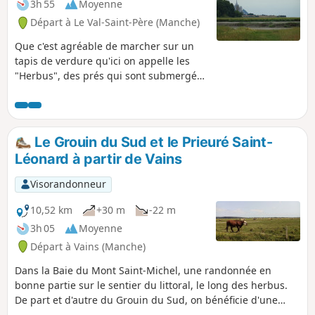
3h 55
Moyenne
Départ à Le Val-Saint-Père (Manche)
Que c'est agréable de marcher sur un
tapis de verdure qu'ici on appelle les
"Herbus", des prés qui sont submergés
aux grandes marées ce qui donne une
saveur salé à l'herbe, nourriture
essentielle des moutons ! En plus, après
la traversée de la charmante bourgade
Le Grouin du Sud et le Prieuré Saint-
de Val-Saint-Père, l'œil est rempli par la
Léonard à partir de Vains
majesté du Mont-Saint-Michel qui se
dresse à l'Ouest entre la Pointe du
Visorandonneur
Grouin du Sud, à droite, et la Pointe de
Roche Torin, à gauche.
10,52 km
+30 m
-22 m
3h 05
Moyenne
Départ à Vains (Manche)
Dans la Baie du Mont Saint-Michel, une randonnée en
bonne partie sur le sentier du littoral, le long des herbus.
De part et d'autre du Grouin du Sud, on bénéficie d'une
superbe vue sur le Mont Saint-Michel et, depuis la pointe