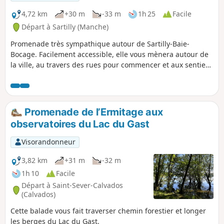
4,72 km
+30 m
-33 m
1h 25
Facile
Départ à Sartilly (Manche)
Promenade très sympathique autour de Sartilly-Baie-
Bocage. Facilement accessible, elle vous mènera autour de
la ville, au travers des rues pour commencer et aux sentiers
bien aménagés pour finir. Vous longerez les prés avec de
nombreux chevaux.
Promenade de l’Ermitage aux
observatoires du Lac du Gast
Visorandonneur
3,82 km
+31 m
-32 m
1h 10
Facile
Départ à Saint-Sever-Calvados
(Calvados)
Cette balade vous fait traverser chemin forestier et longer
les berges du Lac du Gast.