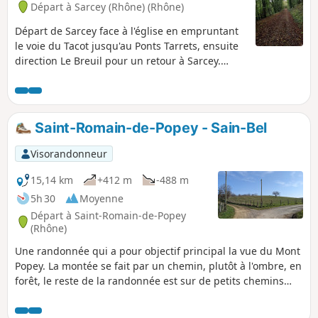
Départ à Sarcey (Rhône) (Rhône)
Départ de Sarcey face à l'église en empruntant
le voie du Tacot jusqu'au Ponts Tarrets, ensuite
direction Le Breuil pour un retour à Sarcey.
Balade très sympathique et facile.
Saint-Romain-de-Popey - Sain-Bel
Visorandonneur
15,14 km
+412 m
-488 m
5h 30
Moyenne
Départ à Saint-Romain-de-Popey
(Rhône)
Une randonnée qui a pour objectif principal la vue du Mont
Popey. La montée se fait par un chemin, plutôt à l'ombre, en
forêt, le reste de la randonnée est sur de petits chemins
agricoles. L'accès à cette randonnée peut se faire à la gare
de Saint-Romain-de-Popey (D) ou par un car du Rhône 116