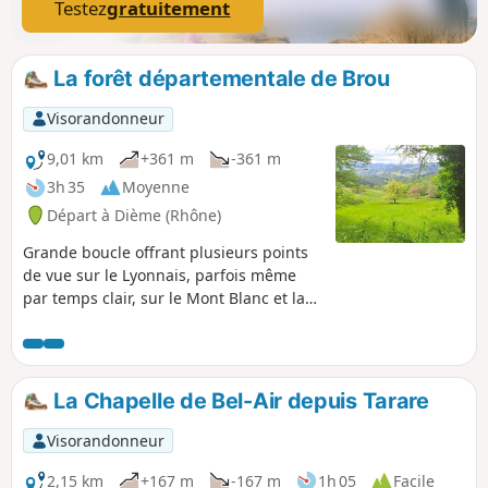
Testez
gratuitement
La forêt départementale de Brou
Visorandonneur
9,01 km
+361 m
-361 m
3h 35
Moyenne
Départ à Dième (Rhône)
Grande boucle offrant plusieurs points
de vue sur le Lyonnais, parfois même
par temps clair, sur le Mont Blanc et la
chaîne des Alpes. Vous découvrirez
également le Beaujolais des Pierres
Dorées (Oingt, Le Bois d'Oingt, Moirée...)
ainsi qu'une partie des Montagnes de
La Chapelle de Bel-Air depuis Tarare
Tarare. Pas de grandes difficultés à
prévoir, l'itinéraire passe sur des pistes
Visorandonneur
forestières, des sentiers et une petite
partie goudronnée (D629, très faible
2,15 km
+167 m
-167 m
1h 05
Facile