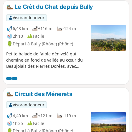
Le Crêt du Chat depuis Bully
Visorandonneur
6,43 km
+116 m
-124 m
2h 10
Facile
Départ à Bully (Rhône) (Rhône)
Petite balade de faible dénivelé qui
chemine en fond de vallée au cœur du
Beaujolais des Pierres Dorées, avec
plusieurs vue sur les monts du Lyonnais
et sur les monts Popey et d'Arjoux.
Circuit des Ménerets
Visorandonneur
4,40 km
+121 m
-119 m
1h 35
Facile
Départ à Bully (Rhône) (Rhône)