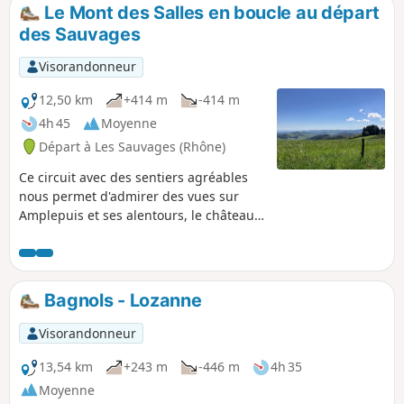
sentier de retour à proximité de la rivière (Turdine) est très
Le Mont des Salles en boucle au départ
sauvages et calme.
des Sauvages
Visorandonneur
12,50 km
+414 m
-414 m
4h 45
Moyenne
Départ à Les Sauvages (Rhône)
Ce circuit avec des sentiers agréables
nous permet d'admirer des vues sur
Amplepuis et ses alentours, le château
de Rochefort et de splendides vues sur
les monts du Lyonnais, Tarare et ses
environs. À faire absolument. Suite aux
travaux pour l'installation des éoliennes,
Bagnols - Lozanne
la Fédération Française de Randonnée a
bien modifié le tracé au point (8) pour
Visorandonneur
dévier le GR®7. J'ai refait le tracé
comme indiqué par la FFR, je vous invite
13,54 km
+243 m
-446 m
4h 35
donc à suivre cette modif pour terminer
Moyenne