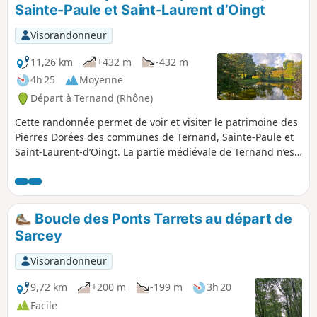
Sainte-Paule et Saint-Laurent d’Oingt
Visorandonneur
11,26 km
+432 m
-432 m
4h 25
Moyenne
Départ à Ternand (Rhône)
Cette randonnée permet de voir et visiter le patrimoine des
Pierres Dorées des communes de Ternand, Sainte-Paule et
Saint-Laurent-d’Oingt. La partie médiévale de Ternand n’est
pas incluse dans cette randonnée.
Boucle des Ponts Tarrets au départ de
Sarcey
Visorandonneur
9,72 km
+200 m
-199 m
3h 20
Facile