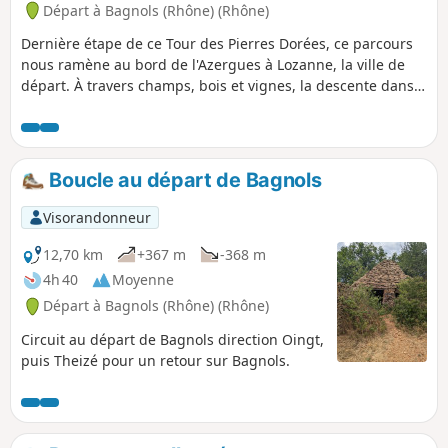
ce circuit.
Départ à Bagnols (Rhône) (Rhône)
Dernière étape de ce Tour des Pierres Dorées, ce parcours
nous ramène au bord de l'Azergues à Lozanne, la ville de
départ. À travers champs, bois et vignes, la descente dans
la vallée passe notamment par le le village doré de Charnay,
Boucle au départ de Bagnols
Visorandonneur
12,70 km
+367 m
-368 m
4h 40
Moyenne
Départ à Bagnols (Rhône) (Rhône)
Circuit au départ de Bagnols direction Oingt,
puis Theizé pour un retour sur Bagnols.