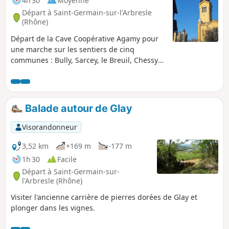
4h 30
Moyenne
Départ à Saint-Germain-sur-l'Arbresle
(Rhône)
Départ de la Cave Coopérative Agamy pour
une marche sur les sentiers de cinq
communes : Bully, Sarcey, le Breuil, Chessy
et Saint-Germain-sur-Arbresle. Nous
sommes au pays des Pierres Dorées, en
Beaujolais, avec ses hameaux comme
Apinost et son lavoir, le village avec son
Balade autour de Glay
école, le château, sa mairie et son église.
Poursuite avec le hameau de Montagny, le
Visorandonneur
Crêt de Montgiron avec ses vignes et, au
final, le magnifique hameau de Glay en
3,52 km
+169 m
-177 m
belles pierres dorées des carrières voisines
1h 30
Facile
(visitables).
Départ à Saint-Germain-sur-
l'Arbresle (Rhône)
Visiter l'ancienne carrière de pierres dorées de Glay et
plonger dans les vignes.