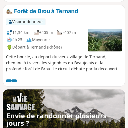
Boucle du patrimoine par Ternand, Saint-Paule et Saint-
Laurent d'Oingt. Partir du Vieux Ternand permet de le
Forêt de Brou à Ternand
visiter tranquillement après la randonnée. Ce piton
rocheux, vous pourrez le repérer au loin si vous faites
Visorandonneur
d'autres randonnées aux alentours.
11,34 km
+405 m
-407 m
4h 25
Moyenne
Départ à Ternand (Rhône)
Cette boucle, au départ du vieux village de Ternand,
chemine à travers les vignobles du Beaujolais et la
profonde forêt de Brou. Le circuit débute par la découverte
du joli village médiéval de Ternand. Le cheminement se fait
sur des petites routes et des chemins faciles et offre de
beaux points de vue sur les monts du Beaujolais
environnants, de Létra à Oingt.
Envie de randonner plusieurs
jours ?