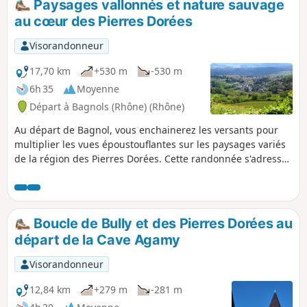
Paysages vallonnés et nature sauvage
au cœur des Pierres Dorées
Visorandonneur
17,70 km
+530 m
-530 m
6h 35
Moyenne
Départ à Bagnols (Rhône) (Rhône)
Au départ de Bagnol, vous enchainerez les versants pour
multiplier les vues époustouflantes sur les paysages variés
de la région des Pierres Dorées. Cette randonnée s'adresse
aux personnes ayant besoin de nature et de rêves à travers
des panoramas reposants. La difficulté se classe de
moyenne à légèrement difficile, compte tenu des multiples
ascensions et descentes. Les points de passage sont
Boucle de Bully et des Pierres Dorées au
relativement espacés : bien lire la totalité du paragraphe
départ de la Cave Agamy
avant de continuer. Attention les noms des points de
passage ne sont pas repris dans la description.
Visorandonneur
12,84 km
+279 m
-281 m