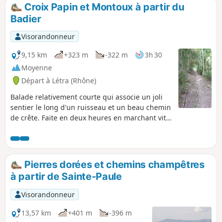
Tarare. L'automobile détrôna le train en 1934. Parcourez
Croix Papin et Montoux à partir du
quelques tronçons de cette voie transformée en chemin
Badier
pédestre allant dans sa totalité de Liergues à Sarcey.
Visorandonneur
9,15 km
+323 m
-322 m
3h 30
Moyenne
Départ à Létra (Rhône)
Balade relativement courte qui associe un joli
sentier le long d'un ruisseau et un beau chemin
de crête. Faite en deux heures en marchant vite
par temps froid.
Pierres dorées et chemins champêtres
à partir de Sainte-Paule
Visorandonneur
13,57 km
+401 m
-396 m