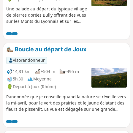
Une balade au départ du typique village
de pierres dorées Bully offrant des vues
sur les Monts du Lyonnais et sur les
Monts d'Or superbes.
Boucle au départ de Joux
Visorandonneur
14,31 km
+504 m
-495 m
5h 30
Moyenne
Départ à Joux (Rhône)
Randonnée que je conseille quand la nature se réveille vers
la mi-avril, pour le vert des prairies et le jaune éclatant des
fleurs de pissenlit. La vue est dégagée sur une grande
partie du parcours. La ligne de crête vous offrira une belle
vue sur le département de la Loire et du Rhône. Le pique-
nique au bord de l'étang est très appréciable et apaisant. Le