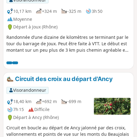
10,17 km
+324 m
-325 m
3h 50
Moyenne
Départ à Joux (Rhône)
Randonnée d’une dizaine de kilomètres se terminant par le
tour du barrage de Joux. Peut être faite à VTT. Le début est
montant sur un peu plus de 3 km puis chemin agréable en
descente. Jolies vues sur le trajet.
Circuit des croix au départ d'Ancy
Visorandonneur
18,40 km
+692 m
-699 m
7h 15
Difficile
Départ à Ancy (Rhône)
Circuit en boucle au départ de Ancy jalonné par des croix,
vallonnements et points de vue sur les monts du Beaujolais