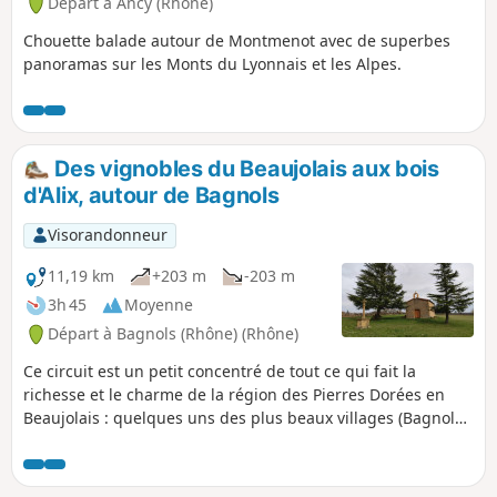
Départ à Ancy (Rhône)
Chouette balade autour de Montmenot avec de superbes
panoramas sur les Monts du Lyonnais et les Alpes.
Des vignobles du Beaujolais aux bois
d'Alix, autour de Bagnols
Visorandonneur
11,19 km
+203 m
-203 m
3h 45
Moyenne
Départ à Bagnols (Rhône) (Rhône)
Ce circuit est un petit concentré de tout ce qui fait la
richesse et le charme de la région des Pierres Dorées en
Beaujolais : quelques uns des plus beaux villages (Bagnols,
Moiré), églises et chapelles, croix et châteaux, lavoirs et de
splendides panoramas sur les monts tout autour, les
vignobles et les forêts.