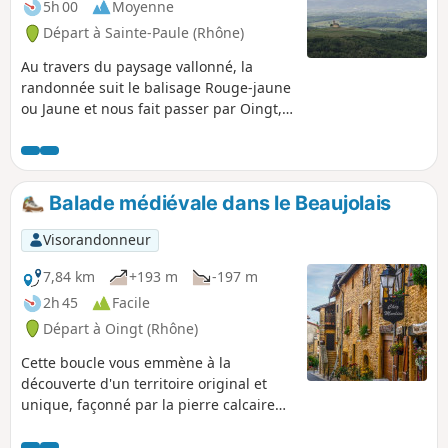
5h 00
Moyenne
Départ à Sainte-Paule (Rhône)
Au travers du paysage vallonné, la
randonnée suit le balisage Rouge-jaune
ou Jaune et nous fait passer par Oingt,
joli village médiéval des pierres dorées,
à l'église romane et aux nombreuses
boutiques d'artisans. La randonnée se
déroule principalement sur sentiers,
Balade médiévale dans le Beaujolais
chemins et petites routes peu
fréquentées, hormis la D116 qu’il faut
Visorandonneur
longer puis traverser après la descente
du Col du Chêne. La randonnée se
7,84 km
+193 m
-197 m
termine par une forte montée… garder
2h 45
Facile
un peu de forces pour la fin.
Départ à Oingt (Rhône)
Cette boucle vous emmène à la
découverte d'un territoire original et
unique, façonné par la pierre calcaire
ocre jaune, avant de flâner dans le
village médiéval d’Oingt qui est classé