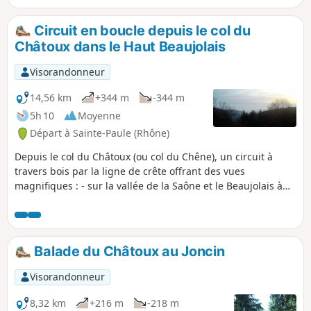
Circuit en boucle depuis le col du
Châtoux dans le Haut Beaujolais
Visorandonneur
14,56 km
+344 m
-344 m
5h 10
Moyenne
Départ à Sainte-Paule (Rhône)
Depuis le col du Châtoux (ou col du Chêne), un circuit à
travers bois par la ligne de crête offrant des vues
magnifiques : - sur la vallée de la Saône et le Beaujolais à
l'Est, - sur la vallée de l'Azergues à l'Ouest.
Balade du Châtoux au Joncin
Visorandonneur
8,32 km
+216 m
-218 m