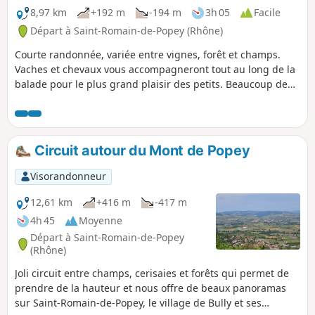
8,97 km
+192 m
-194 m
3h 05
Facile
Départ à Saint-Romain-de-Popey (Rhône)
Courte randonnée, variée entre vignes, forêt et champs.
Vaches et chevaux vous accompagneront tout au long de la
balade pour le plus grand plaisir des petits. Beaucoup de
routes. Balade balisée en Jaune.
Circuit autour du Mont de Popey
Visorandonneur
12,61 km
+416 m
-417 m
4h 45
Moyenne
Départ à Saint-Romain-de-Popey
(Rhône)
Joli circuit entre champs, cerisaies et forêts qui permet de
prendre de la hauteur et nous offre de beaux panoramas
sur Saint-Romain-de-Popey, le village de Bully et ses