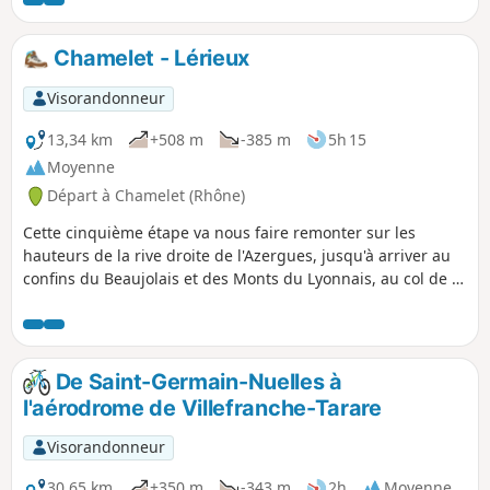
Chamelet - Lérieux
Visorandonneur
13,34 km
+508 m
-385 m
5h 15
Moyenne
Départ à Chamelet (Rhône)
Cette cinquième étape va nous faire remonter sur les
hauteurs de la rive droite de l'Azergues, jusqu'à arriver au
confins du Beaujolais et des Monts du Lyonnais, au col de la
Croix du Thel. Circuit principalement forestier et retour vers
les vignes en fin de parcours.
De Saint-Germain-Nuelles à
l'aérodrome de Villefranche-Tarare
Visorandonneur
30,65 km
+350 m
-343 m
2h
Moyenne