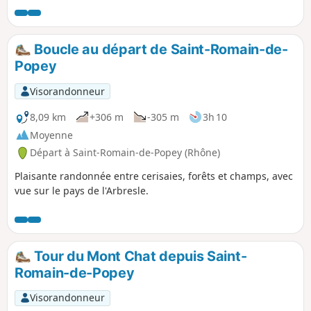
puis le chemin plonge dans la vallée du
Ruisseau de Rebaisselet. La chanson d'Yves
Duteil va s'imposer et ne vous quittera plus
Boucle au départ de Saint-Romain-de-
car il y a de nombreux petits ponts de bois
Popey
pour passer d'une rive à l'autre. Circuit peu
fréquenté avec possibilité d'extension vers le
Visorandonneur
col du Joncin.
8,09 km
+306 m
-305 m
3h 10
Moyenne
Départ à Saint-Romain-de-Popey (Rhône)
Plaisante randonnée entre cerisaies, forêts et champs, avec
vue sur le pays de l'Arbresle.
Tour du Mont Chat depuis Saint-
Romain-de-Popey
Visorandonneur