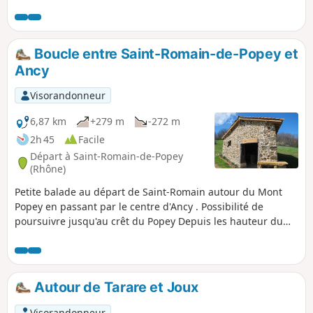
vignobles, Pontcharra-sur-Turdine et au loin le Mont Verdun
dans le massif des Monts d'Or.
Boucle entre Saint-Romain-de-Popey et
Ancy
Visorandonneur
6,87 km
+279 m
-272 m
2h 45
Facile
Départ à Saint-Romain-de-Popey
(Rhône)
Petite balade au départ de Saint-Romain autour du Mont
Popey en passant par le centre d'Ancy . Possibilité de
poursuivre jusqu'au crêt du Popey Depuis les hauteur du
Popey, vous pourrez apercevoir le Crêt d'Arjoux. Boucle qui
emprunte beaucoup de chemin et très peu de route.
Autour de Tarare et Joux
Visorandonneur