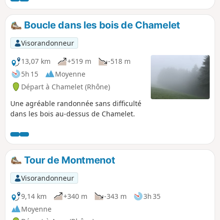
parmi les « Plus beaux villages de
France», avec ses maisons aux façades
Boucle dans les bois de Chamelet
en pierres dorées accueillant artistes et
artisans d’art. Le village jouit d’un
Visorandonneur
panorama exceptionnel sur la vallée
d’Azergues.
13,07 km
+519 m
-518 m
5h 15
Moyenne
Départ à Chamelet (Rhône)
Une agréable randonnée sans difficulté
dans les bois au-dessus de Chamelet.
Tour de Montmenot
Visorandonneur
9,14 km
+340 m
-343 m
3h 35
Moyenne