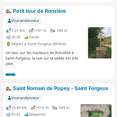
(en 2025), à la Chatonnière ou les Gouttes (2).
Petit tour de Ronzière
Visorandonneur
7,01 km
+191 m
-184 m
2h 35
Facile
Départ à Saint-Forgeux (Rhône)
Un tour sur les hauteurs de Ronzière à
Saint-Forgeux, la vue sur la vallée est très
jolie.
Saint Romain de Popey - Saint Forgeux
Visorandonneur
14,40 km
+510 m
-504 m
5h 35
Moyenne