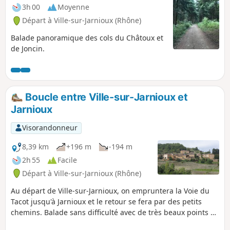
3h 00
Moyenne
Départ à Ville-sur-Jarnioux (Rhône)
Balade panoramique des cols du Châtoux et
de Joncin.
Boucle entre Ville-sur-Jarnioux et
Jarnioux
Visorandonneur
8,39 km
+196 m
-194 m
2h 55
Facile
Départ à Ville-sur-Jarnioux (Rhône)
Au départ de Ville-sur-Jarnioux, on empruntera la Voie du
Tacot jusqu'à Jarnioux et le retour se fera par des petits
chemins. Balade sans difficulté avec de très beaux points de
vue sur les deux villages.