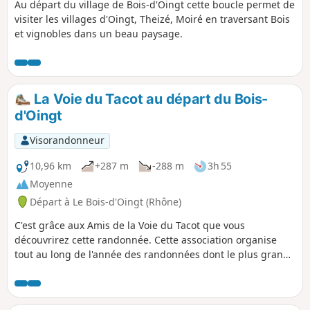
Au départ du village de Bois-d'Oingt cette boucle permet de
visiter les villages d'Oingt, Theizé, Moiré en traversant Bois
et vignobles dans un beau paysage.
La Voie du Tacot au départ du Bois-
d'Oingt
Visorandonneur
10,96 km
+287 m
-288 m
3h 55
Moyenne
Départ à Le Bois-d'Oingt (Rhône)
C'est grâce aux Amis de la Voie du Tacot que vous
découvrirez cette randonnée. Cette association organise
tout au long de l'année des randonnées dont le plus grand
rassemblement a lieu début novembre. Deux lignes des
Chemins de Fer du Beaujolais, mises en service entre 1901
et 1902, reliaient Villefranche à Monsols et Villefranche à