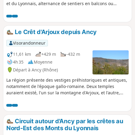
et du Lyonnais, alternance de sentiers en balcons ou
ombragés en forêt. Quelques portions goudronnées,
découverte d'un producteur de fromages. Possibilité de
pique-niquer sur une aire adaptée très reposante. Option
en fin de parcours de rejoindre le sommet du Mont Popey.
Le Crêt d'Arjoux depuis Ancy
Visorandonneur
11,61 km
+429 m
-432 m
4h 35
Moyenne
Départ à Ancy (Rhône)
La région présente des vestiges préhistoriques et antiques,
notamment de l'époque gallo-romaine. Deux temples
auraient existé, l'un sur la montagne d'Arjoux, et l'autre,
dédié à Jupiter, près du mas Saint-Jean. Des mines d'argent
furent exploitées tout près d'ici vers le XVe siècle.
Circuit autour d'Ancy par les crêtes au
Nord-Est des Monts du Lyonnais