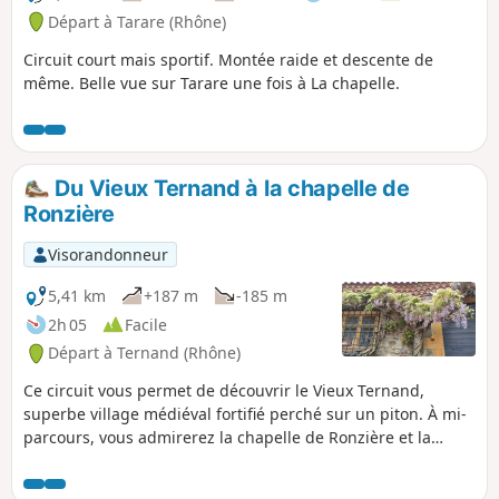
circulation).
Départ à Tarare (Rhône)
Circuit court mais sportif. Montée raide et descente de
même. Belle vue sur Tarare une fois à La chapelle.
Du Vieux Ternand à la chapelle de
Ronzière
Visorandonneur
5,41 km
+187 m
-185 m
2h 05
Facile
Départ à Ternand (Rhône)
Ce circuit vous permet de découvrir le Vieux Ternand,
superbe village médiéval fortifié perché sur un piton. À mi-
parcours, vous admirerez la chapelle de Ronzière et la
propriété attenante avant de passer devant un étang avec
nénuphars. Ce circuit peut compléter la très intéressante