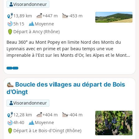
Visorandonneur
13,89 km
+447 m
-453 m
5h 15
Moyenne
Départ à Ancy (Rhône)
Beau 360° au Mont Popey en limite Nord des Monts du
Lyonnais avec en prime et par beau temps une vue
imprenable à l'Est sur les Monts d'Or, les Alpes et le Mont
Blanc. Chemin de crêtes intéressant en forêt ou à découvert
bien tracé avec de très beaux points de vue. Une aire
d'envol de parapentes où, avec de bonnes conditions
météo, on peut apprécier le spectacle qui nous est offert !
Boucle des villages au départ de Bois
Une montée au Mont Popey et une descente sur le Mas
d'Oingt
Saint-Jean un peu raides, mais on prend son temps !
Visorandonneur
12,28 km
+404 m
-404 m
4h 40
Moyenne
Départ à Le Bois-d'Oingt (Rhône)