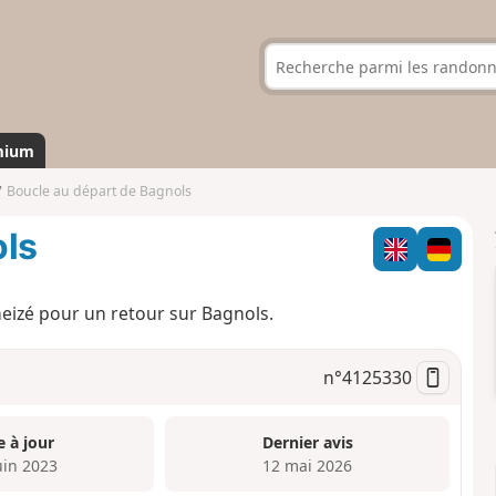
mium
Boucle au départ de Bagnols
ols
heizé pour un retour sur Bagnols.
n°
4125330
e à jour
Dernier avis
uin 2023
12 mai 2026