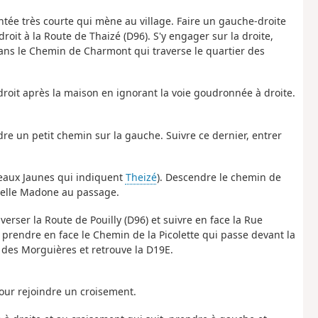
ée très courte qui mène au village. Faire un gauche-droite
oit à la Route de Thaizé (D96). S'y engager sur la droite,
ans le Chemin de Charmont qui traverse le quartier des
 droit après la maison en ignorant la voie goudronnée à droite.
ndre un petit chemin sur la gauche. Suivre ce dernier, entrer
neaux Jaunes qui indiquent
Theizé
). Descendre le chemin de
 belle Madone au passage.
verser la Route de Pouilly (D96) et suivre en face la Rue
r prendre en face le Chemin de la Picolette qui passe devant la
 des Morguières et retrouve la D19E.
pour rejoindre un croisement.