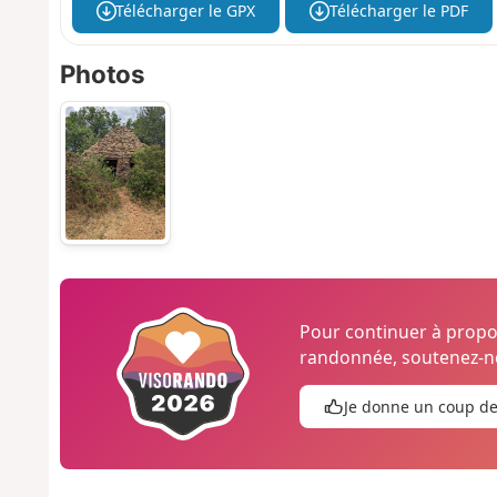
Télécharger le GPX
Télécharger le PDF
Photos
Pour continuer à prop
randonnée, soutenez-no
Je donne un coup d