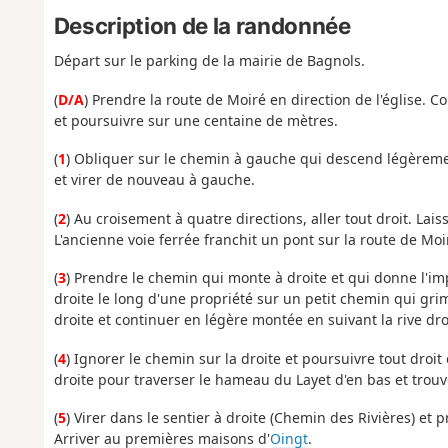
Description de la randonnée
Départ sur le parking de la mairie de Bagnols.
(
D/A
) Prendre la route de Moiré en direction de l'église. 
et poursuivre sur une centaine de mètres.
(
1
) Obliquer sur le chemin à gauche qui descend légèremen
et virer de nouveau à gauche.
(
2
) Au croisement à quatre directions, aller tout droit. Lai
L'ancienne voie ferrée franchit un pont sur la route de Mo
(
3
) Prendre le chemin qui monte à droite et qui donne l'im
droite le long d'une propriété sur un petit chemin qui grim
droite et continuer en légère montée en suivant la rive dro
(
4
) Ignorer le chemin sur la droite et poursuivre tout droi
droite pour traverser le hameau du Layet d'en bas et trouv
(
5
) Virer dans le sentier à droite (Chemin des Rivières) et p
Arriver au premières maisons d'
Oingt
.