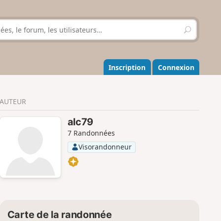
R
e
c
h
e
Inscription
Connexion
r
c
h
AUTEUR
e
r
alc79
7 Randonnées
Visorandonneur
Carte de la randonnée