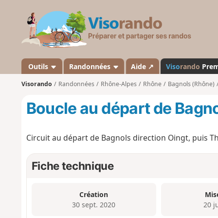
V
i
s
o
r
a
Outils
Randonnées
Aide ↗
Viso
rando
Pre
n
Visorando
Randonnées
Rhône-Alpes
Rhône
Bagnols (Rhône)
d
o
Boucle au départ de Bagn
Circuit au départ de Bagnols direction Oingt, puis T
Fiche technique
Création
Mis
30 sept. 2020
20 j