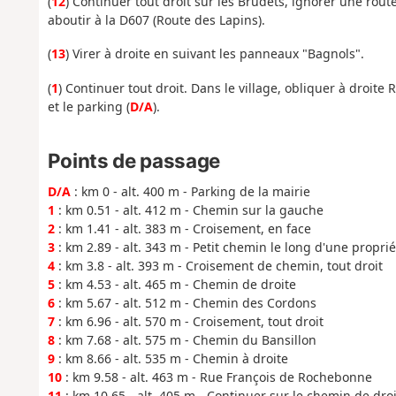
(
12
) Continuer tout droit sur les Brudets, ignorer une rout
aboutir à la D607 (Route des Lapins).
(
13
) Virer à droite en suivant les panneaux "Bagnols".
(
1
) Continuer tout droit. Dans le village, obliquer à droit
et le parking (
D/A
).
Points de passage
D/A
: km 0 - alt. 400 m - Parking de la mairie
1
: km 0.51 - alt. 412 m - Chemin sur la gauche
2
: km 1.41 - alt. 383 m - Croisement, en face
3
: km 2.89 - alt. 343 m - Petit chemin le long d'une proprié
4
: km 3.8 - alt. 393 m - Croisement de chemin, tout droit
5
: km 4.53 - alt. 465 m - Chemin de droite
6
: km 5.67 - alt. 512 m - Chemin des Cordons
7
: km 6.96 - alt. 570 m - Croisement, tout droit
8
: km 7.68 - alt. 575 m - Chemin du Bansillon
9
: km 8.66 - alt. 535 m - Chemin à droite
10
: km 9.58 - alt. 463 m - Rue François de Rochebonne
11
: km 10.65 - alt. 405 m - Continuer sur le chemin de dro