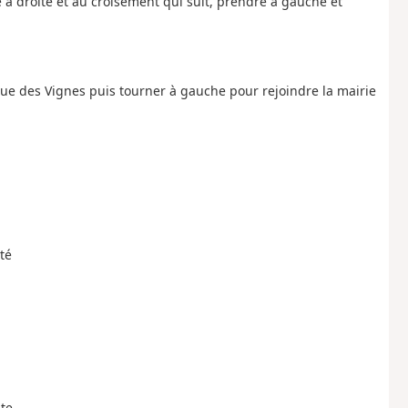
e à droite et au croisement qui suit, prendre à gauche et
e Rue des Vignes puis tourner à gauche pour rejoindre la mairie
té
ite