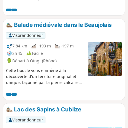
Balade médiévale dans le Beaujolais
Visorandonneur
7,84 km
+193 m
-197 m
2h 45
Facile
Départ à Oingt (Rhône)
Cette boucle vous emmène à la
découverte d'un territoire original et
unique, façonné par la pierre calcaire
ocre jaune, avant de flâner dans le
village médiéval d’Oingt qui est classé
parmi les « Plus beaux villages de
France», avec ses maisons aux façades
Lac des Sapins à Cublize
en pierres dorées accueillant artistes et
artisans d’art. Le village jouit d’un
Visorandonneur
panorama exceptionnel sur la vallée