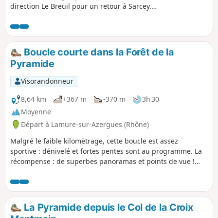
direction Le Breuil pour un retour à Sarcey.
Balade très sympathique et facile.
Boucle courte dans la Forêt de la
Pyramide
Visorandonneur
8,64 km
+367 m
-370 m
3h 30
Moyenne
Départ à Lamure-sur-Azergues (Rhône)
Malgré le faible kilomètrage, cette boucle est assez
sportive : dénivelé et fortes pentes sont au programme. La
récompense : de superbes panoramas et points de vue !
Attention ! Un passage escarpé en (8)
La Pyramide depuis le Col de la Croix