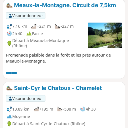
Meaux-la-Montagne. Circuit de 7,5km
Visorandonneur
7,16 km
+221 m
-227 m
2h 40
Facile
Départ à Meaux-la-Montagne
(Rhône)
Promenade paisible dans la forêt et les prés autour de
Meaux-la-Montagne.
Saint-Cyr le Chatoux - Chamelet
Visorandonneur
13,89 km
+195 m
-538 m
4h 30
Moyenne
Départ à Saint-Cyr-le-Chatoux (Rhône)