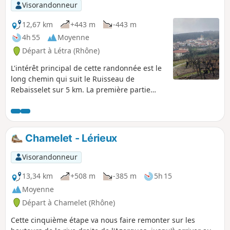
Visorandonneur
12,67 km
+443 m
-443 m
4h 55
Moyenne
Départ à Létra (Rhône)
L'intérêt principal de cette randonnée est le
long chemin qui suit le Ruisseau de
Rebaisselet sur 5 km. La première partie
monte à travers les vignes et les petits bois,
puis le chemin plonge dans la vallée du
Ruisseau de Rebaisselet. La chanson d'Yves
Duteil va s'imposer et ne vous quittera plus
Chamelet - Lérieux
car il y a de nombreux petits ponts de bois
pour passer d'une rive à l'autre. Circuit peu
Visorandonneur
fréquenté avec possibilité d'extension vers le
col du Joncin.
13,34 km
+508 m
-385 m
5h 15
Moyenne
Départ à Chamelet (Rhône)
Cette cinquième étape va nous faire remonter sur les