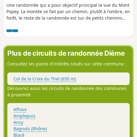
Une randonnée qui a pour objectif principal la vue du Mont
Popey. La montée se fait par un chemin, plutôt à l'ombre, en
forêt, le reste de la randonnée est sur de petits chemins
agricoles. L'accès à cette randonnée peut se faire à la gare
de Saint-Romain-de-Popey (D) ou par un car du Rhône 116
(en 2025), à la Chatonnière ou les Gouttes (2).
Plus de circuits de randonnée Dième
Consultez les points d'intérêts situés sur cette commune :
Col de la Croix du Thel (650 m)
Découvrez aussi les circuits de randonnée des communes
à proximité
Affoux
Amplepuis
Ancy
Bagnols (Rhône)
Blacé