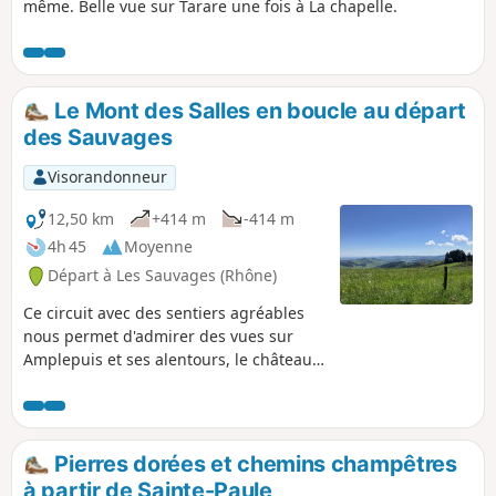
même. Belle vue sur Tarare une fois à La chapelle.
Le Mont des Salles en boucle au départ
des Sauvages
Visorandonneur
12,50 km
+414 m
-414 m
4h 45
Moyenne
Départ à Les Sauvages (Rhône)
Ce circuit avec des sentiers agréables
nous permet d'admirer des vues sur
Amplepuis et ses alentours, le château
de Rochefort et de splendides vues sur
les monts du Lyonnais, Tarare et ses
environs. À faire absolument. Suite aux
travaux pour l'installation des éoliennes,
Pierres dorées et chemins champêtres
la Fédération Française de Randonnée a
à partir de Sainte-Paule