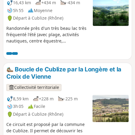
d’Azergues.
16,43 km
+434 m
-434 m
5h 55
Moyenne
Départ à Cublize (Rhône)
Randonnée près d'un très beau lac très
fréquenté l'été (avec plage, activités
nautiques, centre équestre,
accrobranche...) et dans les bois des
Mollières.
Boucle de Cublize par la Longère et la
Croix de Vienne
Collectivité territoriale
8,59 km
+228 m
-225 m
3h 05
Facile
Départ à Cublize (Rhône)
Ce circuit est proposé par la commune
de Cublize. Il permet de découvrir les