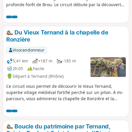
profonde forêt de Brou. Le circuit débute par la découverte
du joli village médiéval de Ternand. Le cheminement se fait
sur des petites routes et des chemins faciles et offre de
beaux points de vue sur les monts du Beaujolais
environnants, de Létra à Oingt.
Du Vieux Ternand à la chapelle de
Ronzière
Visorandonneur
5,41 km
+187 m
-185 m
2h 05
Facile
Départ à Ternand (Rhône)
Ce circuit vous permet de découvrir le Vieux Ternand,
superbe village médiéval fortifié perché sur un piton. À mi-
parcours, vous admirerez la chapelle de Ronzière et la
propriété attenante avant de passer devant un étang avec
nénuphars. Ce circuit peut compléter la très intéressante
Boucle du patrimoine par Ternand, Saint-Paule et Saint-
Laurent d'Oingt. Partir du Vieux Ternand permet de le
Boucle du patrimoine par Ternand,
visiter tranquillement après la randonnée. Ce piton