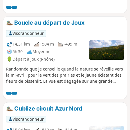
Boucle au départ de Joux
Visorandonneur
14,31 km
+504 m
-495 m
5h 30
Moyenne
Départ à Joux (Rhône)
Randonnée que je conseille quand la nature se réveille vers
la mi-avril, pour le vert des prairies et le jaune éclatant des
fleurs de pissenlit. La vue est dégagée sur une grande
partie du parcours. La ligne de crête vous offrira une belle
vue sur le département de la Loire et du Rhône. Le pique-
nique au bord de l'étang est très appréciable et apaisant. Le
sentier de retour à proximité de la rivière (Turdine) est très
Cublize circuit Azur Nord
sauvages et calme.
Visorandonneur
15,04 km
+519 m
-514 m