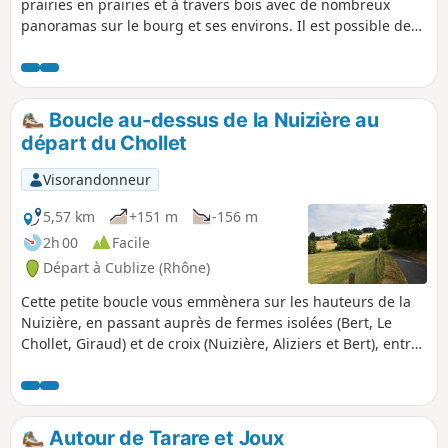
prairies en prairies et à travers bois avec de nombreux
panoramas sur le bourg et ses environs. Il est possible de
combiner cette boucle avec une autre, la portion (7) à (11)
étant commune aux deux.
Boucle au-dessus de la Nuizière au
départ du Chollet
Visorandonneur
5,57 km
+151 m
-156 m
2h 00
Facile
Départ à Cublize (Rhône)
Cette petite boucle vous emmènera sur les hauteurs de la
Nuizière, en passant auprès de fermes isolées (Bert, Le
Chollet, Giraud) et de croix (Nuizière, Aliziers et Bert), entre
chemins de terre et petites routes de campagne.
Autour de Tarare et Joux