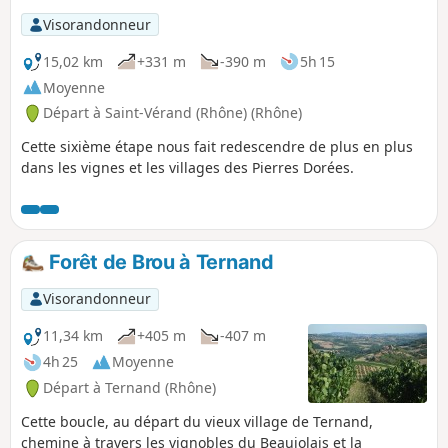
Visorandonneur
15,02 km
+331 m
-390 m
5h 15
Moyenne
Départ à Saint-Vérand (Rhône) (Rhône)
Cette sixième étape nous fait redescendre de plus en plus
dans les vignes et les villages des Pierres Dorées.
Forêt de Brou à Ternand
Visorandonneur
11,34 km
+405 m
-407 m
4h 25
Moyenne
Départ à Ternand (Rhône)
Cette boucle, au départ du vieux village de Ternand,
chemine à travers les vignobles du Beaujolais et la