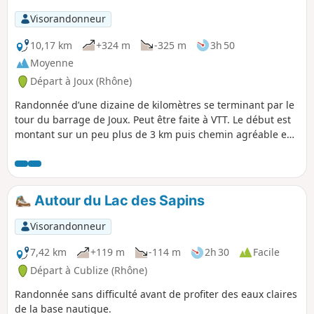
Visorandonneur
10,17 km
+324 m
-325 m
3h 50
Moyenne
Départ à Joux (Rhône)
Randonnée d’une dizaine de kilomètres se terminant par le
tour du barrage de Joux. Peut être faite à VTT. Le début est
montant sur un peu plus de 3 km puis chemin agréable en
descente. Jolies vues sur le trajet.
Autour du Lac des Sapins
Visorandonneur
7,42 km
+119 m
-114 m
2h 30
Facile
Départ à Cublize (Rhône)
Randonnée sans difficulté avant de profiter des eaux claires
de la base nautique.