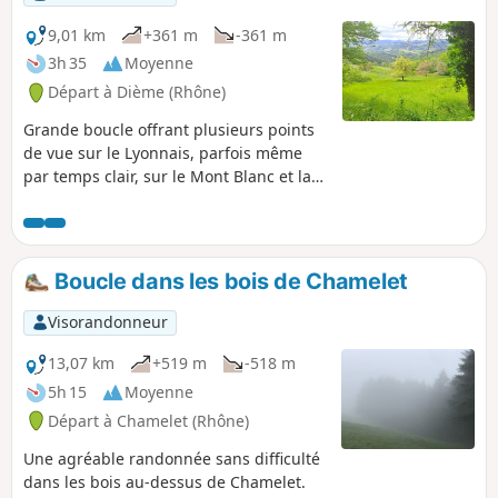
9,01 km
+361 m
-361 m
3h 35
Moyenne
Départ à Dième (Rhône)
Grande boucle offrant plusieurs points
de vue sur le Lyonnais, parfois même
par temps clair, sur le Mont Blanc et la
chaîne des Alpes. Vous découvrirez
également le Beaujolais des Pierres
Dorées (Oingt, Le Bois d'Oingt, Moirée...)
ainsi qu'une partie des Montagnes de
Boucle dans les bois de Chamelet
Tarare. Pas de grandes difficultés à
prévoir, l'itinéraire passe sur des pistes
Visorandonneur
forestières, des sentiers et une petite
partie goudronnée (D629, très faible
13,07 km
+519 m
-518 m
circulation).
5h 15
Moyenne
Départ à Chamelet (Rhône)
Une agréable randonnée sans difficulté
dans les bois au-dessus de Chamelet.