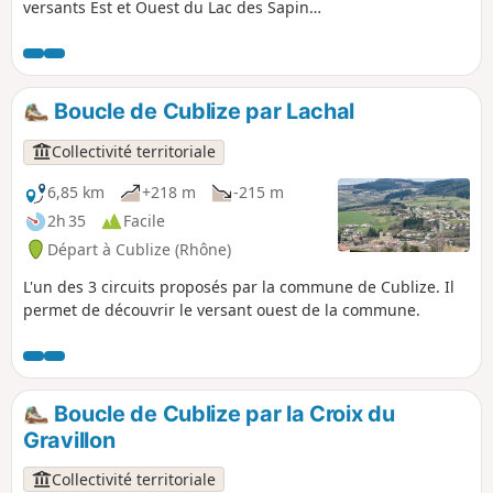
versants Est et Ouest du Lac des Sapins.
Il est balisé par 2 traits Bleus, c'est le
circuit A.
Boucle de Cublize par Lachal
Collectivité territoriale
6,85 km
+218 m
-215 m
2h 35
Facile
Départ à Cublize (Rhône)
L'un des 3 circuits proposés par la commune de Cublize. Il
permet de découvrir le versant ouest de la commune.
Boucle de Cublize par la Croix du
Gravillon
Collectivité territoriale