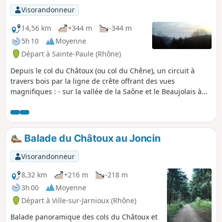
Visorandonneur
14,56 km
+344 m
-344 m
5h 10
Moyenne
Départ à Sainte-Paule (Rhône)
Depuis le col du Châtoux (ou col du Chêne), un circuit à
travers bois par la ligne de crête offrant des vues
magnifiques : - sur la vallée de la Saône et le Beaujolais à
l'Est, - sur la vallée de l'Azergues à l'Ouest.
Balade du Châtoux au Joncin
Visorandonneur
8,32 km
+216 m
-218 m
3h 00
Moyenne
Départ à Ville-sur-Jarnioux (Rhône)
Balade panoramique des cols du Châtoux et