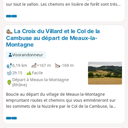
sur tout le vallon. Les chemins en lisière de forêt sont très
agréables.
La Croix du Villard et le Col de la
Cambuse au départ de Meaux-la-
Montagne
Visorandonneur
6,19 km
+167 m
-169 m
2h 15
Facile
Départ à Meaux-la-Montagne
(Rhône)
Boucle au départ du village de Meaux-la-Montagne
empruntant routes et chemins qui vous emmèneront sur
les sommets de la Nuizière par le Col de la Cambuse, la
Croix du Villard et la croix de la Nuizière, à travers champs
et pinèdes.