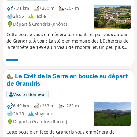
7,71 km
+260 m
-267 m
2h 55
Facile
Départ à Grandris (Rhône)
Cette boucle vous emmènera par monts et par vaux autour
de Grandris. À voir : La stèle en mémoire des bûcherons de
la tempête de 1999 au niveau de l'hôpital et, un peu plus
loin, arrivé au calvaire, vous contemplerez l'ensemble de la
vallée et du bourg avant de vous engager dans toute une
série de petits chemins bucoliques.
Le Crêt de la Sarre en boucle au départ
de Grandris
Visorandonneur
6,40 km
+263 m
-263 m
2h 35
Moyenne
Départ à Grandris (Rhône)
Cette boucle en face de Grandris vous emmènera de