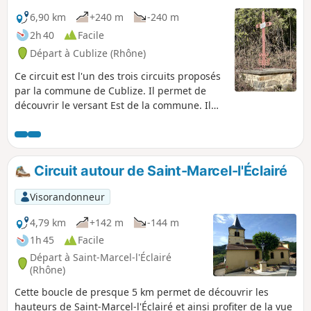
6,90 km
+240 m
-240 m
2h 40
Facile
Départ à Cublize (Rhône)
Ce circuit est l'un des trois circuits proposés
par la commune de Cublize. Il permet de
découvrir le versant Est de la commune. Il
est balisé par deux Traits Bleus. C'est le
circuit C.
Circuit autour de Saint-Marcel-l'Éclairé
Visorandonneur
4,79 km
+142 m
-144 m
1h 45
Facile
Départ à Saint-Marcel-l'Éclairé
(Rhône)
Cette boucle de presque 5 km permet de découvrir les
hauteurs de Saint-Marcel-l'Éclairé et ainsi profiter de la vue