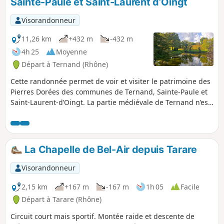
Sainte-Paule et Saint-Laurent d’Oingt
rocheux, vous pourrez le repérer au loin si vous faites
d'autres randonnées aux alentours.
Visorandonneur
11,26 km
+432 m
-432 m
4h 25
Moyenne
Départ à Ternand (Rhône)
Cette randonnée permet de voir et visiter le patrimoine des
Pierres Dorées des communes de Ternand, Sainte-Paule et
Saint-Laurent-d’Oingt. La partie médiévale de Ternand n’est
pas incluse dans cette randonnée.
La Chapelle de Bel-Air depuis Tarare
Visorandonneur
2,15 km
+167 m
-167 m
1h 05
Facile
Départ à Tarare (Rhône)
Circuit court mais sportif. Montée raide et descente de