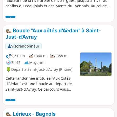
hauteurs de la rive droite de l'Azergues, jusqu'à arriver au
confins du Beaujolais et des Monts du Lyonnais, au col de la
Croix du Thel. Circuit principalement forestier et retour vers
les vignes en fin de parcours.
Boucle "Aux côtés d'Aëdan" à Saint-
Just-d'Avray
Visorandonneur
9,61 km
+360 m
-358 m
3h 45
Moyenne
Départ à Saint-Just-d'Avray (Rhône)
Cette randonnée intitulée "Aux Côtés
d'Aëdan" est une boucle au départ de
Saint-Just-d'Avray. Ce parcours vous
offre l'opportunité de découvrir les
environs de la commune et de profiter
de la nature ainsi que de magnifiques
points de vue.
Lérieux - Bagnols