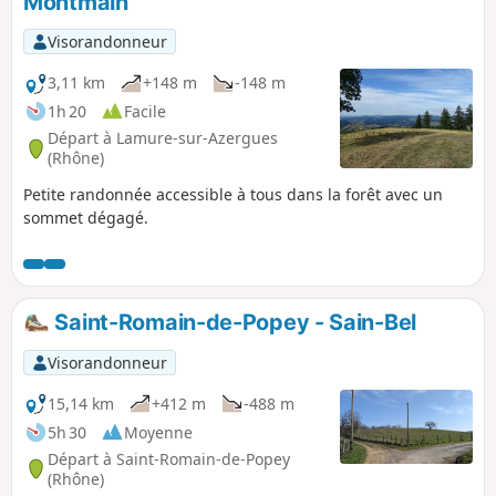
Montmain
Visorandonneur
3,11 km
+148 m
-148 m
1h 20
Facile
Départ à Lamure-sur-Azergues
(Rhône)
Petite randonnée accessible à tous dans la forêt avec un
sommet dégagé.
Saint-Romain-de-Popey - Sain-Bel
Visorandonneur
15,14 km
+412 m
-488 m
5h 30
Moyenne
Départ à Saint-Romain-de-Popey
(Rhône)