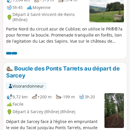
5h 45
Moyenne
Départ à Saint-Vincent-de-Reins
(Rhône)
Partie Nord du circuit azur de Cublize; on utilise le PR®®7a
pour fermer la boucle. Promenade tranquille en forêts, loin
de l'agitation du Lac des Sapins. Vue sur le château de
Magny, qui a appartenu au frère de Vauban et, par temps
clair, sur les Alpes dont le Mont Blanc.
Boucle des Ponts Tarrets au départ de
Sarcey
Visorandonneur
9,72 km
+200 m
-199 m
3h 20
Facile
Départ à Sarcey (Rhône) (Rhône)
Départ de Sarcey face à l'église en empruntant
le voie du Tacot jusqu'au Ponts Tarrets, ensuite