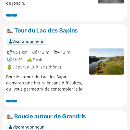
de Joncin.
Tour du Lac des Sapins
Visorandonneur
4,51 km
+13 m
-13 m
1h 20
Facile
Départ à Cublize (Rhône)
Boucle autour du Lac des Sapins,
d'environ une heure et sans difficultés,
qui vous permettra de contempler le lac
sur un chemin parfaitement aménagé.
Boucle autour de Grandris
Visorandonneur