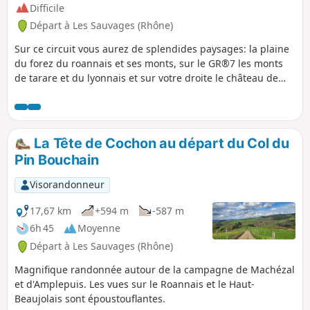
Difficile
Départ à Les Sauvages (Rhône)
Sur ce circuit vous aurez de splendides paysages: la plaine
du forez du roannais et ses monts, sur le GR®7 les monts
de tarare et du lyonnais et sur votre droite le château de
Rochefort, en prime un passage sur des portions de la
Route Napoléon. Circuit difficile de par sa longueur et son
dénivelé. Voir § infos pratiques.
La Tête de Cochon au départ du Col du
Pin Bouchain
Visorandonneur
17,67 km
+594 m
-587 m
6h 45
Moyenne
Départ à Les Sauvages (Rhône)
Magnifique randonnée autour de la campagne de Machézal
et d'Amplepuis. Les vues sur le Roannais et le Haut-
Beaujolais sont époustouflantes.