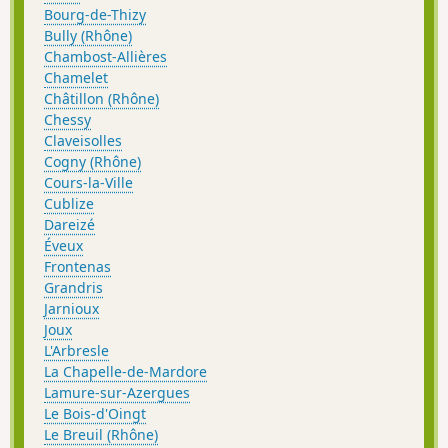
Bourg-de-Thizy
Bully (Rhône)
Chambost-Allières
Chamelet
Châtillon (Rhône)
Chessy
Claveisolles
Cogny (Rhône)
Cours-la-Ville
Cublize
Dareizé
Éveux
Frontenas
Grandris
Jarnioux
Joux
L'Arbresle
La Chapelle-de-Mardore
Lamure-sur-Azergues
Le Bois-d'Oingt
Le Breuil (Rhône)