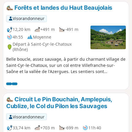
Forêts et landes du Haut Beaujolais
Visorandonneur
12,20 km
+491 m
-491 m
4h 55
Moyenne
Départ à Saint-Cyr-le-Chatoux
(Rhône)
Belle boucle, assez sauvage, à partir du charmant village de
Saint-Cyr-le-Chatoux, sur un col entre Villefranche-sur-
Saône et la vallée de l'Azergues. Les sentiers sont
essentiellement en forêt avec beaucoup d'ombre.
Dépaysement assuré. Belles vues dégagées depuis les
landes du sommet du Bois des Allemands.
Circuit Le Pin Bouchain, Amplepuis,
Cublize, le Col du Pilon les Sauvages
Visorandonneur
33,74 km
+703 m
-699 m
11h 40