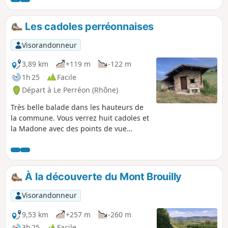
Les cadoles perréonnaises
Visorandonneur
3,89 km
+119 m
-122 m
1h 25
Facile
Départ à Le Perréon (Rhône)
Très belle balade dans les hauteurs de
la commune. Vous verrez huit cadoles et
la Madone avec des points de vue
remarquables.
À la découverte du Mont Brouilly
Visorandonneur
9,53 km
+257 m
-260 m
3h 25
Facile