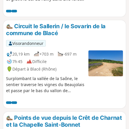
de feuillus et de résineux. Une pause à
la Chapelle de Saint-Bonnet révélera la
beauté du panorama sur le Val de
Saône et le Beaujolais.
Circuit le Sallerin / le Sovarin de la
commune de Blacé
Visorandonneur
20,19 km
+703 m
-697 m
7h 45
Difficile
Départ à Blacé (Rhône)
Surplombant la vallée de la Saône, le
sentier traverse les vignes du Beaujolais
et passe par le bas du vallon de
Rochefolle pour rejoindre l'acrobranche
de Blacé, en traversant le ruisseau le
Sallerin / le Sovarin et traverse une forêt
de feuillus et de résineux. Une pause à
Points de vue depuis le Crêt de Charnat
la Chapelle de Saint-Bonnet révélera la
et la Chapelle Saint-Bonnet
beauté du panorama sur le Val de