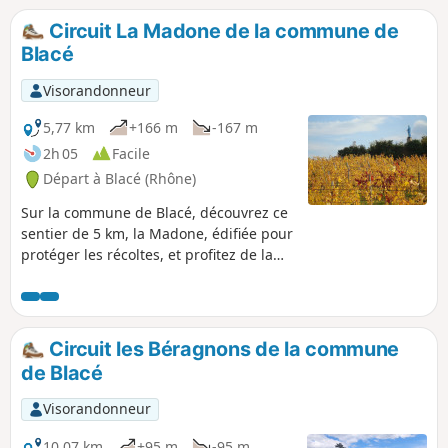
Circuit La Madone de la commune de
Blacé
Visorandonneur
5,77 km
+166 m
-167 m
2h 05
Facile
Départ à Blacé (Rhône)
Sur la commune de Blacé, découvrez ce
sentier de 5 km, la Madone, édifiée pour
protéger les récoltes, et profitez de la
table d’orientation offrant une vue
panoramique des Monts du Lyonnais
aux confins de la Bourgogne et sur le
Mont Blanc par temps clair.
Circuit les Béragnons de la commune
de Blacé
Visorandonneur
10,07 km
+95 m
-95 m