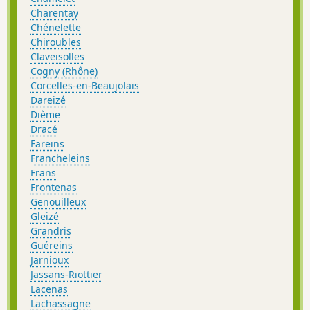
Charentay
Chénelette
Chiroubles
Claveisolles
Cogny (Rhône)
Corcelles-en-Beaujolais
Dareizé
Dième
Dracé
Fareins
Francheleins
Frans
Frontenas
Genouilleux
Gleizé
Grandris
Guéreins
Jarnioux
Jassans-Riottier
Lacenas
Lachassagne