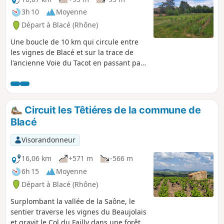
3h 10
Moyenne
Départ à Blacé (Rhône)
Une boucle de 10 km qui circule entre
les vignes de Blacé et sur la trace de
l'ancienne Voie du Tacot en passant par
le village de Saint-Julien et près du
Musée Claude Bernard.
Circuit les Têtiéres de la commune de
Blacé
Visorandonneur
16,06 km
+571 m
-566 m
6h 15
Moyenne
Départ à Blacé (Rhône)
Surplombant la vallée de la Saône, le
sentier traverse les vignes du Beaujolais
et gravit le Col du Failly dans une forêt