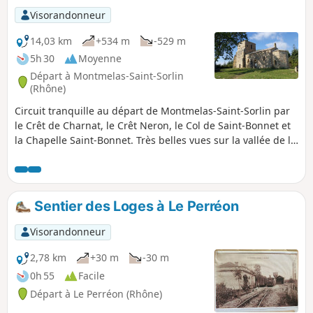
Saône et le Beaujolais.
Visorandonneur
14,03 km
+534 m
-529 m
5h 30
Moyenne
Départ à Montmelas-Saint-Sorlin
(Rhône)
Circuit tranquille au départ de Montmelas-Saint-Sorlin par
le Crêt de Charnat, le Crêt Neron, le Col de Saint-Bonnet et
la Chapelle Saint-Bonnet. Très belles vues sur la vallée de la
Saône et la chaine des Alpes.
Sentier des Loges à Le Perréon
Visorandonneur
2,78 km
+30 m
-30 m
0h 55
Facile
Départ à Le Perréon (Rhône)