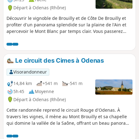
Départ à Odenas (Rhône)
Découvrir le vignoble de Brouilly et de Côte De Brouilly et
profiter d'un panorama splendide sur la plaine de l'Ain et
apercevoir le Mont Blanc par temps clair. Vous passerez
également à proximité de châteaux qui font la fierté de
notre région.
Le circuit des Cimes à Odenas
Visorandonneur
14,84 km
+541 m
-541 m
5h 45
Moyenne
Départ à Odenas (Rhône)
Cette randonnée reprend le circuit Rouge d'Odenas. À
travers les vignes, il mène au Mont Brouilly et sa chapelle
qui domine la vallée de la Saône, offrant un beau panorama
sur les Monts du Beaujolais, la Bresse, les Dombes, les
Monts d'Or. La seconde montée mène aux landes du