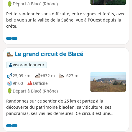
Départ à Blacé (Rhône)
Petite randonnée sans difficulté, entre vignes et forêts, avec
belle vue sur la vallée de la Saône. Vue à l'Ouest depuis la
crête.
Le grand circuit de Blacé
Visorandonneur
25,09 km
+632 m
-627 m
9h 00
Difficile
Départ à Blacé (Rhône)
Randonnez sur ce sentier de 25 km et partez à la
découverte du patrimoine blacéen, sa viticulture, ses
panoramas, ses vieilles demeures. Ce circuit est une
synthèse des trois autres circuits de la commune de Blacé
et reprend en partie ces derniers (la Madone 5 km, les
Béragnons 10 km et les Têtières 16 km).