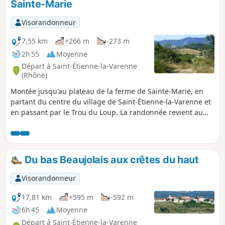
Sainte-Marie
Visorandonneur
7,55 km
+266 m
-273 m
2h 55
Moyenne
Départ à Saint-Étienne-la-Varenne
(Rhône)
Montée jusqu'au plateau de la ferme de Sainte-Marie, en
partant du centre du village de Saint-Étienne-la-Varenne et
en passant par le Trou du Loup. La randonnée revient au
point de départ à travers les vignes.
Du bas Beaujolais aux crêtes du haut
Visorandonneur
17,81 km
+595 m
-592 m
6h 45
Moyenne
Départ à Saint-Étienne-la-Varenne