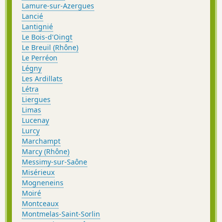
Lamure-sur-Azergues
Lancié
Lantignié
Le Bois-d'Oingt
Le Breuil (Rhône)
Le Perréon
Légny
Les Ardillats
Létra
Liergues
Limas
Lucenay
Lurcy
Marchampt
Marcy (Rhône)
Messimy-sur-Saône
Misérieux
Mogneneins
Moiré
Montceaux
Montmelas-Saint-Sorlin