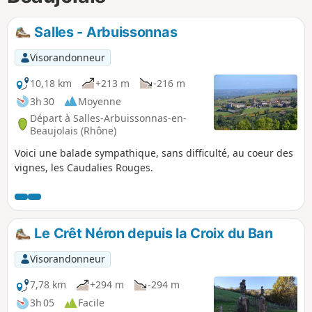
p
Salles - Arbuissonnas
Visorandonneur
10,18 km
+213 m
-216 m
3h 30
Moyenne
Départ à Salles-Arbuissonnas-en-
Beaujolais (Rhône)
Voici une balade sympathique, sans difficulté, au coeur des
vignes, les Caudalies Rouges.
Le Crêt Néron depuis la Croix du Ban
Visorandonneur
7,78 km
+294 m
-294 m
3h 05
Facile