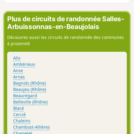
Beaujolais et offre de belles vues sur le Beaujolais vert et
par temps clair les Alpes.
Plus de circuits de randonnée Salles-
Arbuissonnas-en-Beaujolais
Découvrez aussi les circuits de randonnée des communes
à proximité
Alix
Ambérieux
Anse
Arnas
Bagnols (Rhône)
Beaujeu (Rhône)
Beauregard
Belleville (Rhône)
Blacé
Cercié
Chaleins
Chambost-Allières
Chamelet