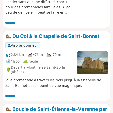
Sentier sans aucune difficulté conçu
pour des promenades familiales. Avec
peu de dénivelé, il peut se faire en
moins d'une heure. Ce sentier comporte
une première partie dans le cœur du
village, qui met en valeur notre
patrimoine et notre histoire : l'ancienne
Du Col à la Chapelle de Saint-Bonnet
gare, le tacot, le château des Loges, la
cave coopérative, une madone. La
Visorandonneur
seconde partie se déroule dans les
vignes, au milieu de nos fameux
2,84 km
+76 m
-79 m
cépages (gamay, chardonnay et
1h 00
Facile
viognier) et offre même à voir une
Départ à Montmelas-Saint-Sorlin
plantation d'oliviers.
(Rhône)
Jolie promenade à travers les bois jusqu'à la Chapelle de
Saint-Bonnet et son point de vue magnifique.
Boucle de Saint-Étienne-la-Varenne par