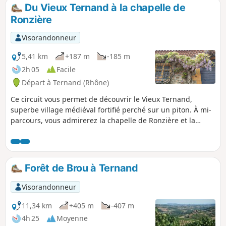
Du Vieux Ternand à la chapelle de
Ronzière
Visorandonneur
5,41 km
+187 m
-185 m
2h 05
Facile
Départ à Ternand (Rhône)
Ce circuit vous permet de découvrir le Vieux Ternand,
superbe village médiéval fortifié perché sur un piton. À mi-
parcours, vous admirerez la chapelle de Ronzière et la
propriété attenante avant de passer devant un étang avec
nénuphars. Ce circuit peut compléter la très intéressante
Boucle du patrimoine par Ternand, Saint-Paule et Saint-
Laurent d'Oingt. Partir du Vieux Ternand permet de le
Forêt de Brou à Ternand
visiter tranquillement après la randonnée. Ce piton
rocheux, vous pourrez le repérer au loin si vous faites
Visorandonneur
d'autres randonnées aux alentours.
11,34 km
+405 m
-407 m
4h 25
Moyenne