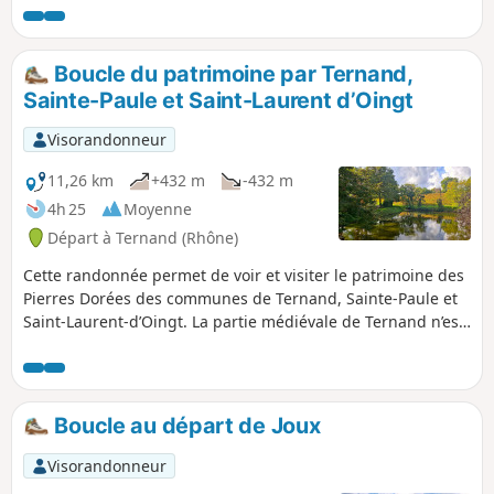
sommes au pays des Pierres Dorées, en
Beaujolais, avec ses hameaux comme
Apinost et son lavoir, le village avec son
Boucle du patrimoine par Ternand,
école, le château, sa mairie et son église.
Sainte-Paule et Saint-Laurent d’Oingt
Poursuite avec le hameau de Montagny, le
Crêt de Montgiron avec ses vignes et, au
Visorandonneur
final, le magnifique hameau de Glay en
belles pierres dorées des carrières voisines
11,26 km
+432 m
-432 m
(visitables).
4h 25
Moyenne
Départ à Ternand (Rhône)
Cette randonnée permet de voir et visiter le patrimoine des
Pierres Dorées des communes de Ternand, Sainte-Paule et
Saint-Laurent-d’Oingt. La partie médiévale de Ternand n’est
pas incluse dans cette randonnée.
Boucle au départ de Joux
Visorandonneur