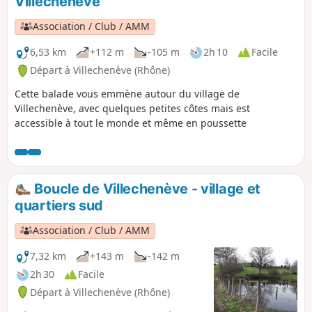
Villechenève
Association / Club / AMM
6,53 km
+112 m
-105 m
2h 10
Facile
Départ à Villechenève (Rhône)
Cette balade vous emmène autour du village de
Villechenève, avec quelques petites côtes mais est
accessible à tout le monde et même en poussette
Boucle de Villechenève - village et
quartiers sud
Association / Club / AMM
7,32 km
+143 m
-142 m
2h 30
Facile
Départ à Villechenève (Rhône)