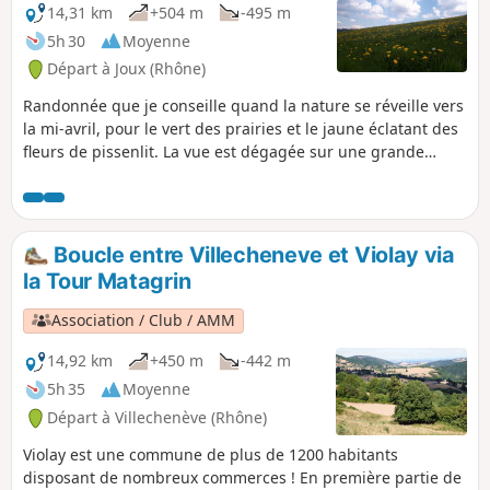
14,31 km
+504 m
-495 m
5h 30
Moyenne
Départ à Joux (Rhône)
Randonnée que je conseille quand la nature se réveille vers
la mi-avril, pour le vert des prairies et le jaune éclatant des
fleurs de pissenlit. La vue est dégagée sur une grande
partie du parcours. La ligne de crête vous offrira une belle
vue sur le département de la Loire et du Rhône. Le pique-
nique au bord de l'étang est très appréciable et apaisant. Le
sentier de retour à proximité de la rivière (Turdine) est très
Boucle entre Villecheneve et Violay via
sauvages et calme.
la Tour Matagrin
Association / Club / AMM
14,92 km
+450 m
-442 m
5h 35
Moyenne
Départ à Villechenève (Rhône)
Violay est une commune de plus de 1200 habitants
disposant de nombreux commerces ! En première partie de