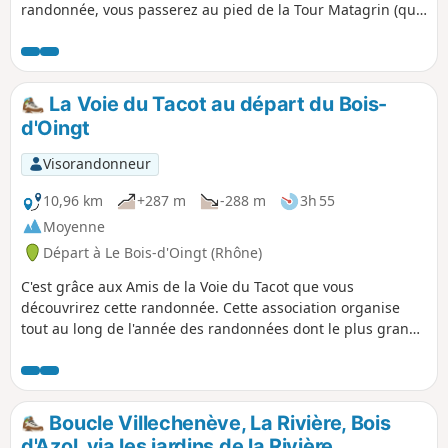
randonnée, vous passerez au pied de la Tour Matagrin (que
vous pouvez visiter). Vous suivrez ensuite le GR®7 jusqu'à
Violay, puis vous reviendrez par un autre chemin. La
majorité du trajet se fait dans les sous-bois.
La Voie du Tacot au départ du Bois-
d'Oingt
Visorandonneur
10,96 km
+287 m
-288 m
3h 55
Moyenne
Départ à Le Bois-d'Oingt (Rhône)
C'est grâce aux Amis de la Voie du Tacot que vous
découvrirez cette randonnée. Cette association organise
tout au long de l'année des randonnées dont le plus grand
rassemblement a lieu début novembre. Deux lignes des
Chemins de Fer du Beaujolais, mises en service entre 1901
et 1902, reliaient Villefranche à Monsols et Villefranche à
Tarare. L'automobile détrôna le train en 1934. Parcourez
Boucle Villechenève, La Rivière, Bois
quelques tronçons de cette voie transformée en chemin
d'Azol, via les jardins de la Rivière