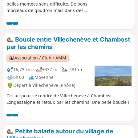
belles montées sans difficulté. De bons
morceaux de goudron mais dans des
chemins tranquilles avec peu de
passages de voitures.
Boucle entre Villechenève et Chambost
par les chemins
Association / Club / AMM
16,73 km
+437 m
-431 m
6h 00
Moyenne
Départ à Villechenève (Rhône)
Circuit pour se rendre de Villechenève à Chambost-
Longessaigne et retour, par les chemins. Une belle boucle !
Petite balade autour du village de