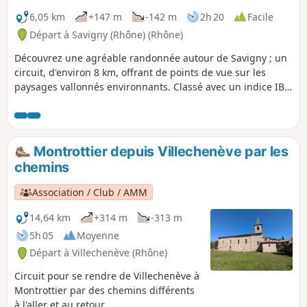
6,05 km
+147 m
-142 m
2h 20
Facile
Départ à Savigny (Rhône) (Rhône)
Découvrez une agréable randonnée autour de Savigny ; un
circuit, d'environ 8 km, offrant de points de vue sur les
paysages vallonnés environnants. Classé avec un indice IBP
de 40 HKG, vous emprunterez des chemins variés, et
bénéficierez, notamment, d'une vue panoramique sur le
Château de Montbloy et la Villa Mangini. Attendez-vous à
un mélange de sentiers, de chemins en terre, et de
Montrottier depuis Villechenève par les
passages longeant les vignes et la campagne locale.
chemins
Association / Club / AMM
14,64 km
+314 m
-313 m
5h 05
Moyenne
Départ à Villechenève (Rhône)
Circuit pour se rendre de Villechenève à
Montrottier par des chemins différents
à l'aller et au retour.