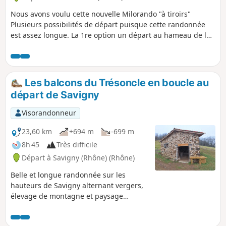
Nous avons voulu cette nouvelle Milorando "à tiroirs"
Plusieurs possibilités de départ puisque cette randonnée
est assez longue. La 1re option un départ au hameau de la
Rivière de Villechenève, cela donne une balade de près de
20 km La 2e est un départ au carrefour de la Croix Casard à
Affoux (entrée du village par la route de Tarare) vous
pouvez vous garer sur le parking. Cela donne un trajet de
Les balcons du Trésoncle en boucle au
près de 14 km. La 3e, un départ un peu plus haut, en
départ de Savigny
direction du Mont du Crépier, sur une carrière pour éviter
une petite montée près de 13,5 km. Balade très belle au
Visorandonneur
milieu des bois, chemins sympathiques, un beau dénivelé.
23,60 km
+694 m
-699 m
8h 45
Très difficile
Départ à Savigny (Rhône) (Rhône)
Belle et longue randonnée sur les
hauteurs de Savigny alternant vergers,
élevage de montagne et paysage
sauvage, le tout en bonne cohabitation
entre marcheurs, VTT et parapentistes.