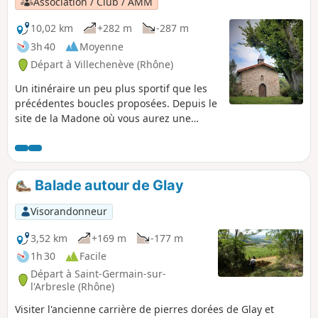
Association / Club / AMM
10,02 km
+282 m
-287 m
3h 40
Moyenne
Départ à Villechenève (Rhône)
Un itinéraire un peu plus sportif que les
précédentes boucles proposées. Depuis le
site de la Madone où vous aurez une
magnifique vue sur la commune, le Forez
et le Massif Central, vous irez à la
découverte de la Chapelle du Souzy. Le
circuit passe par les hameaux Le Lafay, le
Balade autour de Glay
Goutail, la Parollière, le Souzy, la
Renardière, le Bertrand, et les Olmes.
Visorandonneur
3,52 km
+169 m
-177 m
1h 30
Facile
Départ à Saint-Germain-sur-
l'Arbresle (Rhône)
Visiter l'ancienne carrière de pierres dorées de Glay et