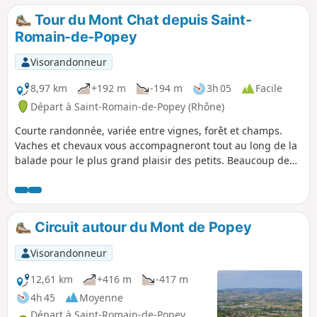
Tour du Mont Chat depuis Saint-
Romain-de-Popey
Visorandonneur
8,97 km
+192 m
-194 m
3h 05
Facile
Départ à Saint-Romain-de-Popey (Rhône)
Courte randonnée, variée entre vignes, forêt et champs.
Vaches et chevaux vous accompagneront tout au long de la
balade pour le plus grand plaisir des petits. Beaucoup de
routes. Balade balisée en Jaune.
Circuit autour du Mont de Popey
Visorandonneur
12,61 km
+416 m
-417 m
4h 45
Moyenne
Départ à Saint-Romain-de-Popey