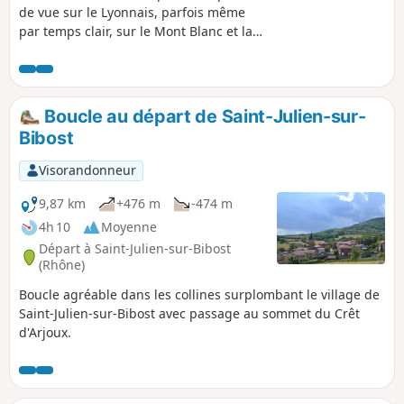
de vue sur le Lyonnais, parfois même
par temps clair, sur le Mont Blanc et la
chaîne des Alpes. Vous découvrirez
également le Beaujolais des Pierres
Dorées (Oingt, Le Bois d'Oingt, Moirée...)
ainsi qu'une partie des Montagnes de
Boucle au départ de Saint-Julien-sur-
Tarare. Pas de grandes difficultés à
Bibost
prévoir, l'itinéraire passe sur des pistes
forestières, des sentiers et une petite
Visorandonneur
partie goudronnée (D629, très faible
circulation).
9,87 km
+476 m
-474 m
4h 10
Moyenne
Départ à Saint-Julien-sur-Bibost
(Rhône)
Boucle agréable dans les collines surplombant le village de
Saint-Julien-sur-Bibost avec passage au sommet du Crêt
d'Arjoux.