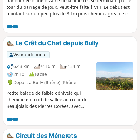
Randonnée d’une dizaine de kilomètres se terminant par le
tour du barrage de Joux. Peut être faite à VTT. Le début est
montant sur un peu plus de 3 km puis chemin agréable en
descente. Jolies vues sur le trajet.
Le Crêt du Chat depuis Bully
Visorandonneur
6,43 km
+116 m
-124 m
2h 10
Facile
Départ à Bully (Rhône) (Rhône)
Petite balade de faible dénivelé qui
chemine en fond de vallée au cœur du
Beaujolais des Pierres Dorées, avec
plusieurs vue sur les monts du Lyonnais
et sur les monts Popey et d'Arjoux.
Circuit des Ménerets