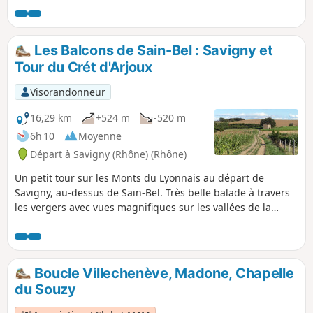
récompensées par des points de vue à
360° !
Les Balcons de Sain-Bel : Savigny et
Tour du Crét d'Arjoux
Visorandonneur
16,29 km
+524 m
-520 m
6h 10
Moyenne
Départ à Savigny (Rhône) (Rhône)
Un petit tour sur les Monts du Lyonnais au départ de
Savigny, au-dessus de Sain-Bel. Très belle balade à travers
les vergers avec vues magnifiques sur les vallées de la
Turdine, de l'Azergues, de la Saône et de la Brévenne, et sur
les monts alentours.
Boucle Villechenève, Madone, Chapelle
du Souzy