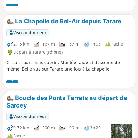
emprunte beaucoup de chemin et très peu de route.
La Chapelle de Bel-Air depuis Tarare
Visorandonneur
2,15 km
+167 m
-167 m
1h 05
Facile
Départ à Tarare (Rhône)
Circuit court mais sportif. Montée raide et descente de
même. Belle vue sur Tarare une fois à La chapelle.
Boucle des Ponts Tarrets au départ de
Sarcey
Visorandonneur
9,72 km
+200 m
-199 m
3h 20
Facile