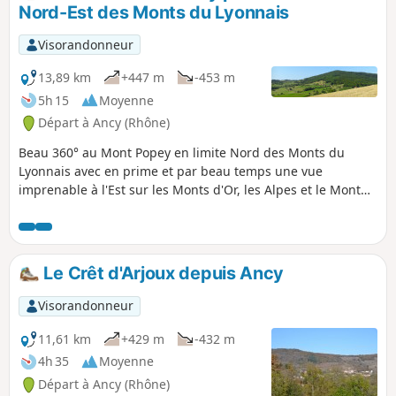
Nord-Est des Monts du Lyonnais
Visorandonneur
13,89 km
+447 m
-453 m
5h 15
Moyenne
Départ à Ancy (Rhône)
Beau 360° au Mont Popey en limite Nord des Monts du
Lyonnais avec en prime et par beau temps une vue
imprenable à l'Est sur les Monts d'Or, les Alpes et le Mont
Blanc. Chemin de crêtes intéressant en forêt ou à découvert
bien tracé avec de très beaux points de vue. Une aire
d'envol de parapentes où, avec de bonnes conditions
météo, on peut apprécier le spectacle qui nous est offert !
Le Crêt d'Arjoux depuis Ancy
Une montée au Mont Popey et une descente sur le Mas
Saint-Jean un peu raides, mais on prend son temps !
Visorandonneur
11,61 km
+429 m
-432 m
4h 35
Moyenne
Départ à Ancy (Rhône)