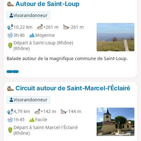
Autour de Saint-Loup
p
Visorandonneur
10,22 km
+261 m
-261 m
3h 40
Moyenne
Départ à Saint-Loup (Rhône)
(Rhône)
Balade autour de la magnifique commune de Saint-Loup.
Circuit autour de Saint-Marcel-l'Éclairé
Visorandonneur
4,79 km
+142 m
-144 m
1h 45
Facile
Départ à Saint-Marcel-l'Éclairé
(Rhône)