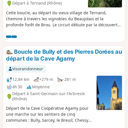
Départ à Ternand (Rhône)
Cette boucle, au départ du vieux village de Ternand,
chemine à travers les vignobles du Beaujolais et la
profonde forêt de Brou. Le circuit débute par la découverte
du joli village médiéval de Ternand. Le cheminement se fait
sur des petites routes et des chemins faciles et offre de
beaux points de vue sur les monts du Beaujolais
environnants, de Létra à Oingt.
Boucle de Bully et des Pierres Dorées au
départ de la Cave Agamy
Visorandonneur
12,84 km
+279 m
-281 m
4h 30
Moyenne
Départ à Saint-Germain-sur-l'Arbresle
(Rhône)
Départ de la Cave Coopérative Agamy pour
une marche sur les sentiers de cinq
communes : Bully, Sarcey, le Breuil, Chessy
et Saint-Germain-sur-Arbresle. Nous