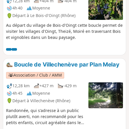
12,28 km
+404 m
-404 m
4h 40
Moyenne
Départ à Le Bois-d'Oingt (Rhône)
Au départ du village de Bois-d'Oingt cette boucle permet de
visiter les villages d'Oingt, Theizé, Moiré en traversant Bois
et vignobles dans un beau paysage.
Boucle de Villechenève par Plan Melay
Association / Club / AMM
12,28 km
+427 m
-429 m
4h 45
Moyenne
Départ à Villechenève (Rhône)
Randonnée, qui s'adresse à un public
plutôt averti, non recommandé pour les
petits enfants, circuit agréable dans les
bois, avec de belles petites montées