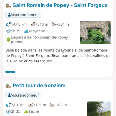
Saint Romain de Popey - Saint Forgeux
Visorandonneur
14,40 km
+510 m
-504 m
5h 35
Moyenne
Départ à Saint-Romain-de-Popey
(Rhône)
Belle balade dans les Monts du Lyonnais, de Saint-Romain-
de-Popey à Saint-Forgeux. Beau panorama sur les vallées de
la Turdine et de l'Azergues.
Petit tour de Ronzière
Visorandonneur
7,01 km
+191 m
-184 m
2h 35
Facile