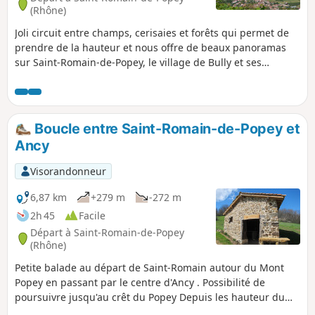
(Rhône)
Joli circuit entre champs, cerisaies et forêts qui permet de
prendre de la hauteur et nous offre de beaux panoramas
sur Saint-Romain-de-Popey, le village de Bully et ses
vignobles, Pontcharra-sur-Turdine et au loin le Mont Verdun
dans le massif des Monts d'Or.
Boucle entre Saint-Romain-de-Popey et
Ancy
Visorandonneur
6,87 km
+279 m
-272 m
2h 45
Facile
Départ à Saint-Romain-de-Popey
(Rhône)
Petite balade au départ de Saint-Romain autour du Mont
Popey en passant par le centre d'Ancy . Possibilité de
poursuivre jusqu'au crêt du Popey Depuis les hauteur du
Popey, vous pourrez apercevoir le Crêt d'Arjoux. Boucle qui