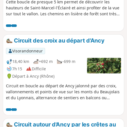
Cette boucle de presque 5 km permet de découvrir les
hauteurs de Saint-Marcel-l'Éclairé et ainsi profiter de la vue
sur tout le vallon. Les chemins en lisière de forêt sont très
agréables.
Circuit des croix au départ d'Ancy
Visorandonneur
18,40 km
+692 m
-699 m
7h 15
Difficile
Départ à Ancy (Rhône)
Circuit en boucle au départ de Ancy jalonné par des croix,
vallonnements et points de vue sur les monts du Beaujolais
et du Lyonnais, alternance de sentiers en balcons ou
ombragés en forêt. Quelques portions goudronnées,
découverte d'un producteur de fromages. Possibilité de
pique-niquer sur une aire adaptée très reposante. Option
en fin de parcours de rejoindre le sommet du Mont Popey.
Circuit autour d'Ancy par les crêtes au