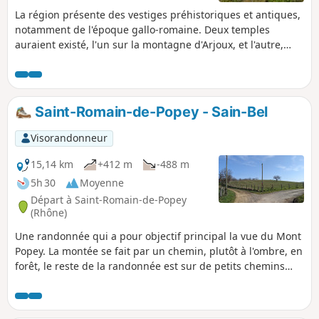
La région présente des vestiges préhistoriques et antiques,
notamment de l'époque gallo-romaine. Deux temples
auraient existé, l'un sur la montagne d'Arjoux, et l'autre,
dédié à Jupiter, près du mas Saint-Jean. Des mines d'argent
furent exploitées tout près d'ici vers le XVe siècle.
Saint-Romain-de-Popey - Sain-Bel
Visorandonneur
15,14 km
+412 m
-488 m
5h 30
Moyenne
Départ à Saint-Romain-de-Popey
(Rhône)
Une randonnée qui a pour objectif principal la vue du Mont
Popey. La montée se fait par un chemin, plutôt à l'ombre, en
forêt, le reste de la randonnée est sur de petits chemins
agricoles. L'accès à cette randonnée peut se faire à la gare
de Saint-Romain-de-Popey (D) ou par un car du Rhône 116
(en 2025), à la Chatonnière ou les Gouttes (2).