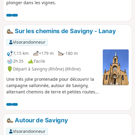
plonger dans les vignes.
Sur les chemins de Savigny - Lanay
Visorandonneur
7,15 km
+179 m
-180 m
2h 35
Facile
Départ à Savigny (Rhône) (Rhône)
Une très jolie promenade pour découvrir la
campagne vallonnée, autour de Savigny,
alternant chemins de terre et petites routes
peu fréquentées, fond de vallée (Trésoncle)
et hauteurs (points de vue).
Autour de Savigny
Visorandonneur