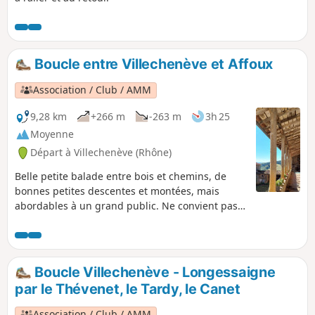
Boucle entre Villechenève et Affoux
Association / Club / AMM
9,28 km
+266 m
-263 m
3h 25
Moyenne
Départ à Villechenève (Rhône)
Belle petite balade entre bois et chemins, de
bonnes petites descentes et montées, mais
abordables à un grand public. Ne convient pas
aux poussettes.
Boucle Villechenève - Longessaigne
par le Thévenet, le Tardy, le Canet
Association / Club / AMM