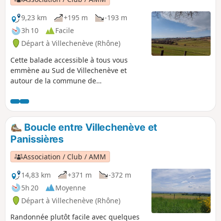
9,23 km
+195 m
-193 m
3h 10
Facile
Départ à Villechenève (Rhône)
Cette balade accessible à tous vous
emmène au Sud de Villechenève et
autour de la commune de
Longessaigne. Une jolie balade avec un
peu de dénivelé dans une belle
campagne.
Boucle entre Villechenève et
Panissières
Association / Club / AMM
14,83 km
+371 m
-372 m
5h 20
Moyenne
Départ à Villechenève (Rhône)
Randonnée plutôt facile avec quelques