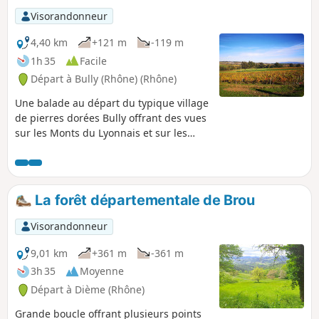
Visorandonneur
4,40 km
+121 m
-119 m
1h 35
Facile
Départ à Bully (Rhône) (Rhône)
Une balade au départ du typique village
de pierres dorées Bully offrant des vues
sur les Monts du Lyonnais et sur les
Monts d'Or superbes.
La forêt départementale de Brou
Visorandonneur
9,01 km
+361 m
-361 m
3h 35
Moyenne
Départ à Dième (Rhône)
Grande boucle offrant plusieurs points