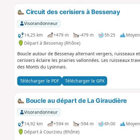
Circuit des cerisiers à Bessenay
Visorandonneur
14,25 km
+479 m
-479 m
5h 25
Moyen
Départ à Bessenay (Rhône)
Boucle autour de Bessenay alternant vergers, ruisseaux e
cerisiers éclaire les prairies vallonnées. Les ruisseaux t
des Monts du Lyonnais.
Télécharger le PDF
Télécharger le GPX
Boucle au départ de La Giraudière
Visorandonneur
14,92 km
+594 m
-594 m
6h 00
Moyen
Départ à Courzieu (Rhône)