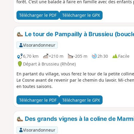
forêt. C'est une balade à faire en famille avec des enfants
Télécharger le PDF
Télécharger le GPX
Le tour de Pampailly à Brussieu (boucl
Visorandonneur
6,70 km
+210 m
-205 m
2h 30
Facile
Départ à Brussieu (Rhône)
En partant du village, vous ferez le tour de la petite colli
Le Cosne avant de revenir par le chemin du lavoir. Mi-chem
en toutes saisons.
Télécharger le PDF
Télécharger le GPX
Des grands vignes à la coline de Marm
Visorandonneur