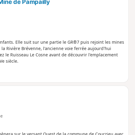
 Mine de Pampailly
ants. Elle suit sur une partie le GR®7 puis rejoint les mines
 la Rivière Brévenne, l'ancienne voie ferrée aujourd'hui
rez le Ruisseau Le Cosne avant de découvrir l'emplacement
e siècle.
e
mènera sur le versant Ouest de la commune de Courzieu avec