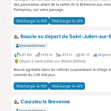
des panoramas allant de la vallée de la Brévenne aux mont
Pomeyrieu, sur votre passage.
Télécharger le PDF
Télécharger le GPX
Boucle au départ de Saint-Julien-sur-
Visorandonneur
9,87 km
+476 m
-474 m
4h 10
Moyenn
Départ à Saint-Julien-sur-Bibost (Rhône)
Boucle agréable dans les collines surplombant le village d
sommet du Crêt d'Arjoux.
Télécharger le PDF
Télécharger le GPX
Courzieu la Brevenne
Visorandonneur