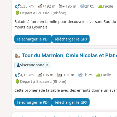
5,35 km
+192 m
-195 m
2h 05
Facile
Départ à Brussieu (Rhône)
Balade à faire en famille pour découvrir le versant Sud du
monts du Lyonnais.
Télécharger le PDF
Télécharger le GPX
Tour du Marmion, Croix Nicolas et Plat 
Visorandonneur
4,13 km
+96 m
-101 m
1h 25
Facile
Départ à Brussieu (Rhône)
Cette promenade faisable avec des enfants donne un ava
Télécharger le PDF
Télécharger le GPX