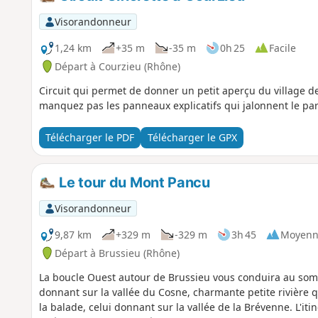
Visorandonneur
1,24 km
+35 m
-35 m
0h 25
Facile
Départ à Courzieu (Rhône)
Circuit qui permet de donner un petit aperçu du village 
manquez pas les panneaux explicatifs qui jalonnent le parco
Télécharger le PDF
Télécharger le GPX
Le tour du Mont Pancu
Visorandonneur
9,87 km
+329 m
-329 m
3h 45
Moyenn
Départ à Brussieu (Rhône)
La boucle Ouest autour de Brussieu vous conduira au som
donnant sur la vallée du Cosne, charmante petite rivière 
la balade, celui donnant sur la vallée de la Brévenne. L'i