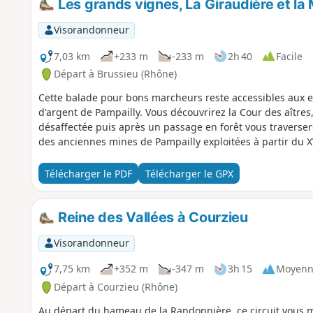
Les grands vignes, La Giraudière et la
Visorandonneur
7,03 km
+233 m
-233 m
2h 40
Facile
Départ à Brussieu (Rhône)
Cette balade pour bons marcheurs reste accessibles aux enf
d'argent de Pampailly. Vous découvrirez la Cour des aîtres,
désaffectée puis après un passage en forêt vous traverse
des anciennes mines de Pampailly exploitées à partir du XV
Télécharger le PDF
Télécharger le GPX
Reine des Vallées à Courzieu
Visorandonneur
7,75 km
+352 m
-347 m
3h 15
Moyenn
Départ à Courzieu (Rhône)
Au départ du hameau de la Randonnière, ce circuit vous 