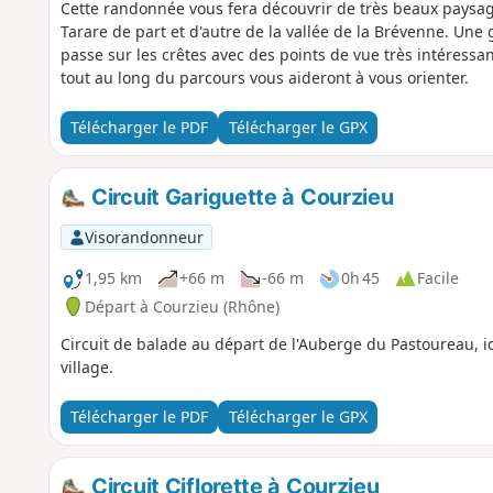
Cette randonnée vous fera découvrir de très beaux paysa
Tarare de part et d'autre de la vallée de la Brévenne. Une
passe sur les crêtes avec des points de vue très intéres
tout au long du parcours vous aideront à vous orienter.
Télécharger le PDF
Télécharger le GPX
Circuit Gariguette à Courzieu
Visorandonneur
1,95 km
+66 m
-66 m
0h 45
Facile
Départ à Courzieu (Rhône)
Circuit de balade au départ de l'Auberge du Pastoureau, 
village.
Télécharger le PDF
Télécharger le GPX
Circuit Ciflorette à Courzieu