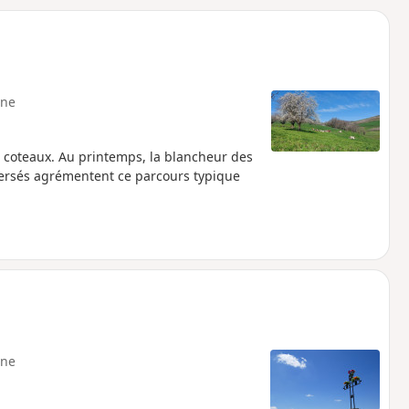
o
a
i
m
p
ne
t coteaux. Au printemps, la blancheur des
raversés agrémentent ce parcours typique
ne