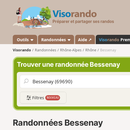
V
i
s
o
r
a
Outils
Randonnées
Aide ↗
Viso
rando
Pre
n
Visorando
Randonnées
Rhône-Alpes
Rhône
Bessenay
d
o
Trouver une randonnée Bessenay
Filtres
NOUVEAU
Randonnées Bessenay