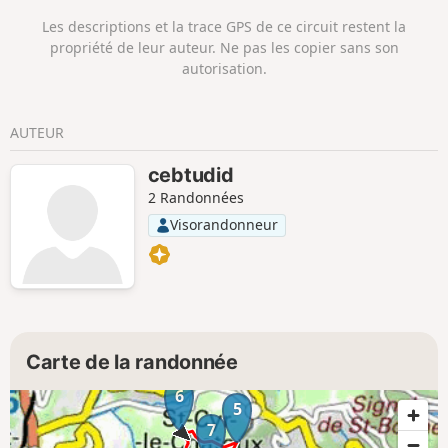
car il y a de nombreux petits ponts de bois
Les descriptions et la trace GPS de ce circuit restent la
pour passer d'une rive à l'autre. Circuit peu
propriété de leur auteur. Ne pas les copier sans son
fréquenté avec possibilité d'extension vers le
autorisation.
col du Joncin.
AUTEUR
cebtudid
2 Randonnées
Visorandonneur
Carte de la randonnée
6
5
7