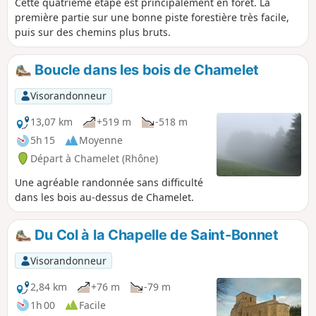
Cette quatrième étape est principalement en forêt. La
première partie sur une bonne piste forestière très facile,
puis sur des chemins plus bruts.
Boucle dans les bois de Chamelet
Visorandonneur
13,07 km
+519 m
-518 m
5h 15
Moyenne
Départ à Chamelet (Rhône)
Une agréable randonnée sans difficulté
dans les bois au-dessus de Chamelet.
Du Col à la Chapelle de Saint-Bonnet
Visorandonneur
2,84 km
+76 m
-79 m
1h 00
Facile