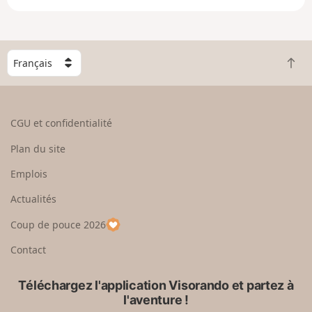
e
e
n
g
C
r
R
h
a
e
o
n
t
i
d
o
s
CGU et confidentialité
u
i
r
s
Plan du site
e
s
n
e
Emplois
h
z
Actualités
a
u
u
n
Coup de pouce 2026
t
p
a
Contact
y
s
Téléchargez l'application Visorando et partez à
l'aventure !