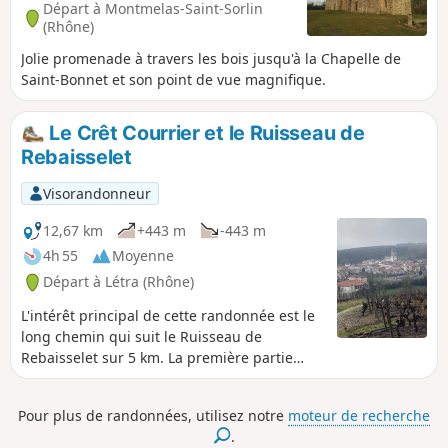
Départ à Montmelas-Saint-Sorlin
(Rhône)
Jolie promenade à travers les bois jusqu'à la Chapelle de
Saint-Bonnet et son point de vue magnifique.
Le Crêt Courrier et le Ruisseau de
Rebaisselet
Visorandonneur
12,67 km
+443 m
-443 m
4h 55
Moyenne
Départ à Létra (Rhône)
L'intérêt principal de cette randonnée est le
long chemin qui suit le Ruisseau de
Rebaisselet sur 5 km. La première partie
monte à travers les vignes et les petits bois,
puis le chemin plonge dans la vallée du
Pour plus de randonnées, utilisez notre
moteur de recherche
Ruisseau de Rebaisselet. La chanson d'Yves
.
Duteil va s'imposer et ne vous quittera plus