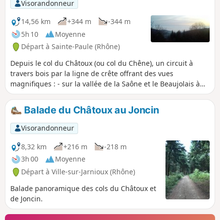
Visorandonneur
14,56 km
+344 m
-344 m
5h 10
Moyenne
Départ à Sainte-Paule (Rhône)
Depuis le col du Châtoux (ou col du Chêne), un circuit à
travers bois par la ligne de crête offrant des vues
magnifiques : - sur la vallée de la Saône et le Beaujolais à
l'Est, - sur la vallée de l'Azergues à l'Ouest.
Balade du Châtoux au Joncin
Visorandonneur
8,32 km
+216 m
-218 m
3h 00
Moyenne
Départ à Ville-sur-Jarnioux (Rhône)
Balade panoramique des cols du Châtoux et
de Joncin.