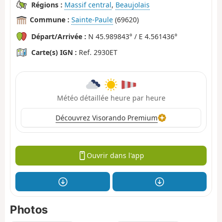
Régions :
Massif central
,
Beaujolais
Commune :
Sainte-Paule
(69620)
Départ/Arrivée :
N 45.989843° / E 4.561436°
Carte(s) IGN :
Ref. 2930ET
Météo détaillée heure par heure
Découvrez Visorando Premium
Ouvrir dans l'app
Photos