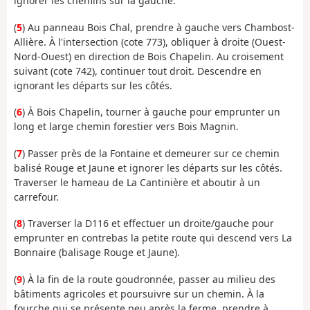
ignorer les chemins sur la gauche.
(
5
) Au panneau Bois Chal, prendre à gauche vers Chambost-
Allière. À l'intersection (cote 773), obliquer à droite (Ouest-
Nord-Ouest) en direction de Bois Chapelin. Au croisement
suivant (cote 742), continuer tout droit. Descendre en
ignorant les départs sur les côtés.
(
6
) À Bois Chapelin, tourner à gauche pour emprunter un
long et large chemin forestier vers Bois Magnin.
(
7
) Passer près de la Fontaine et demeurer sur ce chemin
balisé Rouge et Jaune et ignorer les départs sur les côtés.
Traverser le hameau de La Cantinière et aboutir à un
carrefour.
(
8
) Traverser la D116 et effectuer un droite/gauche pour
emprunter en contrebas la petite route qui descend vers La
Bonnaire (balisage Rouge et Jaune).
(
9
) À la fin de la route goudronnée, passer au milieu des
bâtiments agricoles et poursuivre sur un chemin. À la
fourche qui se présente peu après la ferme, prendre à