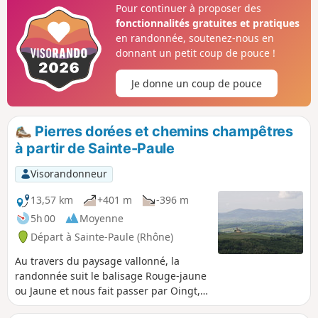
Pour continuer à proposer des
fonctionnalités gratuites et pratiques
en randonnée, soutenez-nous en
donnant un petit coup de pouce !
Je donne un coup de pouce
Pierres dorées et chemins champêtres
à partir de Sainte-Paule
Visorandonneur
13,57 km
+401 m
-396 m
5h 00
Moyenne
Départ à Sainte-Paule (Rhône)
Au travers du paysage vallonné, la
randonnée suit le balisage Rouge-jaune
ou Jaune et nous fait passer par Oingt,
joli village médiéval des pierres dorées,