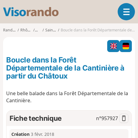
V
O
i
u
s
v
o
Randonnées
Rhône-Alpes
Rhône
Sainte-Paule
Boucle dans la Forêt Départementale de la Cantinière à partir du Châtoux
r
r
i
a
r
n
l
d
Boucle dans la Forêt
a
o
n
Départementale de la Cantinière à
a
partir du Châtoux
v
i
g
Une belle balade dans la Forêt Départementale de la
a
Cantinière.
t
i
Fiche technique
n°
957927
o
n
Création
3 févr. 2018