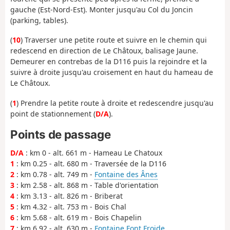
gauche (Est-Nord-Est). Monter jusqu'au Col du Joncin
(parking, tables).
(
10
) Traverser une petite route et suivre en le chemin qui
redescend en direction de Le Châtoux, balisage Jaune.
Demeurer en contrebas de la D116 puis la rejoindre et la
suivre à droite jusqu'au croisement en haut du hameau de
Le Châtoux.
(
1
) Prendre la petite route à droite et redescendre jusqu'au
point de stationnement (
D/A
).
Points de passage
D/A
: km 0 - alt. 661 m - Hameau Le Chatoux
1
: km 0.25 - alt. 680 m - Traversée de la D116
2
: km 0.78 - alt. 749 m -
Fontaine des Ânes
3
: km 2.58 - alt. 868 m - Table d'orientation
4
: km 3.13 - alt. 826 m - Briberat
5
: km 4.32 - alt. 753 m - Bois Chal
6
: km 5.68 - alt. 619 m - Bois Chapelin
7
: km 6.92 - alt. 630 m -
Fontaine Font Froide