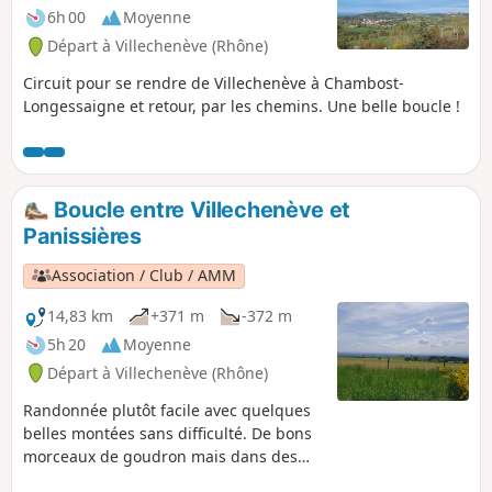
6h 00
Moyenne
Départ à Villechenève (Rhône)
Circuit pour se rendre de Villechenève à Chambost-
Longessaigne et retour, par les chemins. Une belle boucle !
Boucle entre Villechenève et
Panissières
Association / Club / AMM
14,83 km
+371 m
-372 m
5h 20
Moyenne
Départ à Villechenève (Rhône)
Randonnée plutôt facile avec quelques
belles montées sans difficulté. De bons
morceaux de goudron mais dans des
chemins tranquilles avec peu de