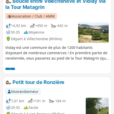
Boucle entre Villecheneve et Violay via
la Tour Matagrin
Association / Club / AMM
14,92 km
+450 m
-442 m
5h 35
Moyenne
Départ à Villechenève (Rhône)
Violay est une commune de plus de 1200 habitants
disposant de nombreux commerces ! En première partie de
randonnée, vous passerez au pied de la Tour Matagrin (que
vous pouvez visiter). Vous suivrez ensuite le GR®7 jusqu'à
Violay, puis vous reviendrez par un autre chemin. La
majorité du trajet se fait dans les sous-bois.
Petit tour de Ronzière
Visorandonneur
7,01 km
+191 m
-184 m
2h 35
Facile
Départ à Saint-Forgeux (Rhône)