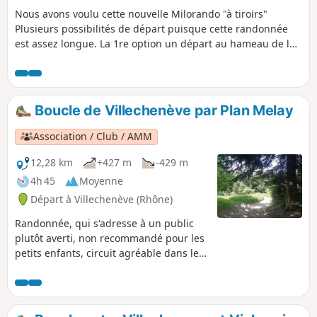
Nous avons voulu cette nouvelle Milorando "à tiroirs"
Plusieurs possibilités de départ puisque cette randonnée
est assez longue. La 1re option un départ au hameau de la
Rivière de Villechenève, cela donne une balade de près de
20 km La 2e est un départ au carrefour de la Croix Casard à
Affoux (entrée du village par la route de Tarare) vous
pouvez vous garer sur le parking. Cela donne un trajet de
Boucle de Villechenève par Plan Melay
près de 14 km. La 3e, un départ un peu plus haut, en
direction du Mont du Crépier, sur une carrière pour éviter
Association / Club / AMM
une petite montée près de 13,5 km. Balade très belle au
milieu des bois, chemins sympathiques, un beau dénivelé.
12,28 km
+427 m
-429 m
4h 45
Moyenne
Départ à Villechenève (Rhône)
Randonnée, qui s'adresse à un public
plutôt averti, non recommandé pour les
petits enfants, circuit agréable dans les
bois, avec de belles petites montées
récompensées par des points de vue à
360° !