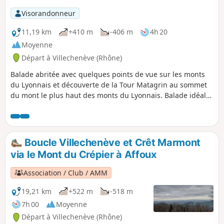
Visorandonneur
11,19 km
+410 m
-406 m
4h 20
Moyenne
Départ à Villechenève (Rhône)
Balade abritée avec quelques points de vue sur les monts
du Lyonnais et découverte de la Tour Matagrin au sommet
du mont le plus haut des monts du Lyonnais. Balade idéale
en cas de chaleur car en altitude et grosse partie en sous-
bois.
Boucle Villechenève et Crêt Marmont
via le Mont du Crépier à Affoux
Association / Club / AMM
19,21 km
+522 m
-518 m
7h 00
Moyenne
Départ à Villechenève (Rhône)