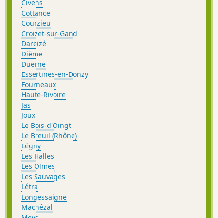
Civens
Cottance
Courzieu
Croizet-sur-Gand
Dareizé
Dième
Duerne
Essertines-en-Donzy
Fourneaux
Haute-Rivoire
Jas
Joux
Le Bois-d'Oingt
Le Breuil (Rhône)
Légny
Les Halles
Les Olmes
Les Sauvages
Létra
Longessaigne
Machézal
Meys