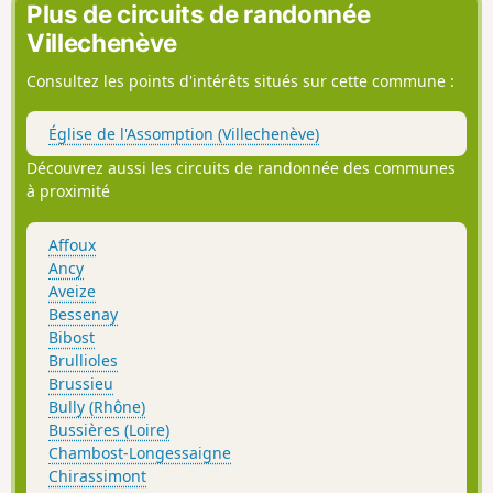
Plus de circuits de randonnée
Villechenève
Consultez les points d'intérêts situés sur cette commune :
Église de l'Assomption (Villechenève)
Découvrez aussi les circuits de randonnée des communes
à proximité
Affoux
Ancy
Aveize
Bessenay
Bibost
Brullioles
Brussieu
Bully (Rhône)
Bussières (Loire)
Chambost-Longessaigne
Chirassimont