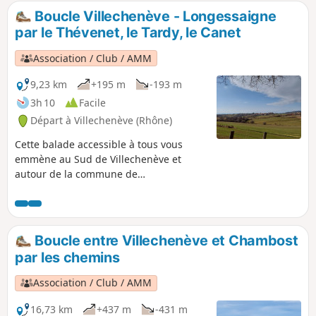
Boucle Villechenève - Longessaigne
par le Thévenet, le Tardy, le Canet
Association / Club / AMM
9,23 km
+195 m
-193 m
3h 10
Facile
Départ à Villechenève (Rhône)
Cette balade accessible à tous vous
emmène au Sud de Villechenève et
autour de la commune de
Longessaigne. Une jolie balade avec un
peu de dénivelé dans une belle
campagne.
Boucle entre Villechenève et Chambost
par les chemins
Association / Club / AMM
16,73 km
+437 m
-431 m