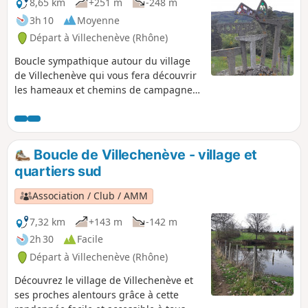
8,65 km
+251 m
-248 m
3h 10
Moyenne
Départ à Villechenève (Rhône)
Boucle sympathique autour du village
de Villechenève qui vous fera découvrir
les hameaux et chemins de campagne.
Vous passerez devant un des lavoirs, le
site privé de Montlit, ainsi que devant
plusieurs croix du village pour finir par
l'église et la mairie.
Boucle de Villechenève - village et
quartiers sud
Association / Club / AMM
7,32 km
+143 m
-142 m
2h 30
Facile
Départ à Villechenève (Rhône)
Découvrez le village de Villechenève et
ses proches alentours grâce à cette