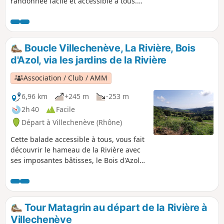
randonnée facile et accessible à tous.
Vous verrez notamment les deux lavoirs
joliment rénovés, ainsi que quelques-
unes des quatorze croix de la commune.
Admirez également le panorama à 360°
Boucle Villechenève, La Rivière, Bois
depuis le site de la Madone.
d'Azol, via les jardins de la Rivière
Association / Club / AMM
6,96 km
+245 m
-253 m
2h 40
Facile
Départ à Villechenève (Rhône)
Cette balade accessible à tous, vous fait
découvrir le hameau de la Rivière avec
ses imposantes bâtisses, le Bois d'Azol
avec un peu de dénivelé, ainsi que la
vue sur le département de la Loire, tout
proche, depuis le secteur de Vilette. Sur
le retour, découvrez les jardins de la
Tour Matagrin au départ de la Rivière à
Rivière.
Villechenève