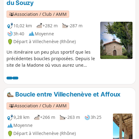
du Souzy
Association / Club / AMM
10,02 km
+282 m
-287 m
3h 40
Moyenne
Départ à Villechenève (Rhône)
Un itinéraire un peu plus sportif que les
précédentes boucles proposées. Depuis le
site de la Madone où vous aurez une
magnifique vue sur la commune, le Forez
et le Massif Central, vous irez à la
découverte de la Chapelle du Souzy. Le
circuit passe par les hameaux Le Lafay, le
Boucle entre Villechenève et Affoux
Goutail, la Parollière, le Souzy, la
Renardière, le Bertrand, et les Olmes.
Association / Club / AMM
9,28 km
+266 m
-263 m
3h 25
Moyenne
Départ à Villechenève (Rhône)