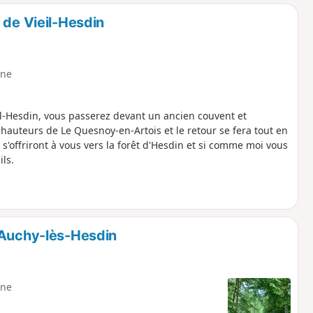
o
a
 de Vieil-Hesdin
i
m
p
ne
il-Hesdin, vous passerez devant un ancien couvent et
auteurs de Le Quesnoy-en-Artois et le retour se fera tout en
'offriront à vous vers la forêt d'Hesdin et si comme moi vous
ls.
'Auchy-lès-Hesdin
ne