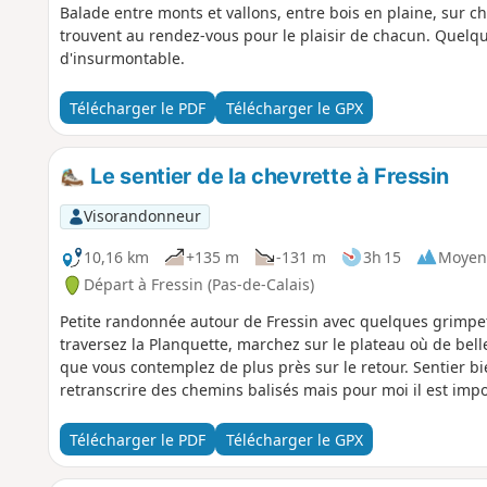
Balade entre monts et vallons, entre bois en plaine, sur ch
trouvent au rendez-vous pour le plaisir de chacun. Quelqu
d'insurmontable.
Télécharger le PDF
Télécharger le GPX
Le sentier de la chevrette à Fressin
Visorandonneur
10,16 km
+135 m
-131 m
3h 15
Moyen
Départ à Fressin (Pas-de-Calais)
Petite randonnée autour de Fressin avec quelques grimpett
traversez la Planquette, marchez sur le plateau où de bel
que vous contemplez de plus près sur le retour. Sentier bie
retranscrire des chemins balisés mais pour moi il est imp
Télécharger le PDF
Télécharger le GPX