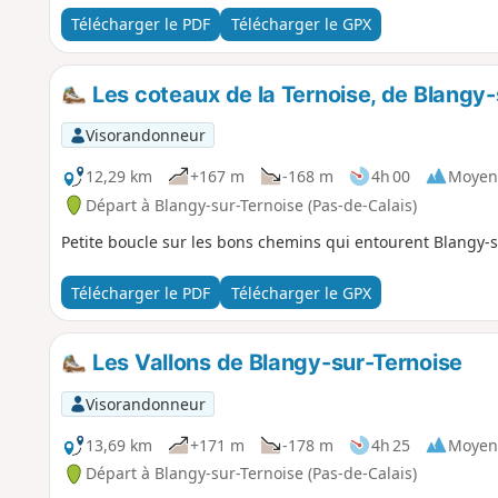
Télécharger le PDF
Télécharger le GPX
Les coteaux de la Ternoise, de Blangy-
Visorandonneur
12,29 km
+167 m
-168 m
4h 00
Moyen
Départ à Blangy-sur-Ternoise (Pas-de-Calais)
Petite boucle sur les bons chemins qui entourent Blangy-s
Télécharger le PDF
Télécharger le GPX
Les Vallons de Blangy-sur-Ternoise
Visorandonneur
13,69 km
+171 m
-178 m
4h 25
Moyen
Départ à Blangy-sur-Ternoise (Pas-de-Calais)