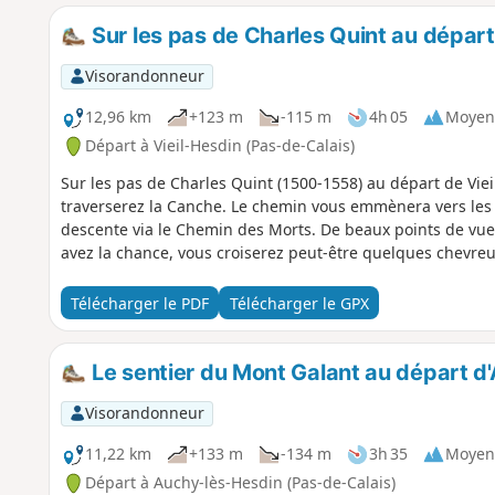
Sur les pas de Charles Quint au départ
Visorandonneur
12,96 km
+123 m
-115 m
4h 05
Moyen
Départ à Vieil-Hesdin (Pas-de-Calais)
Sur les pas de Charles Quint (1500-1558) au départ de Vie
traverserez la Canche. Le chemin vous emmènera vers les h
descente via le Chemin des Morts. De beaux points de vue s
avez la chance, vous croiserez peut-être quelques chevreui
Télécharger le PDF
Télécharger le GPX
Le sentier du Mont Galant au départ d
Visorandonneur
11,22 km
+133 m
-134 m
3h 35
Moyen
Départ à Auchy-lès-Hesdin (Pas-de-Calais)