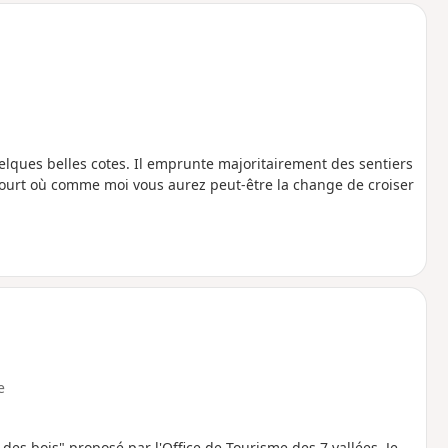
uelques belles cotes. Il emprunte majoritairement des sentiers
ncourt où comme moi vous aurez peut-être la change de croiser
e
des bois" proposé par l'Office de Tourisme des 7 vallées. Je