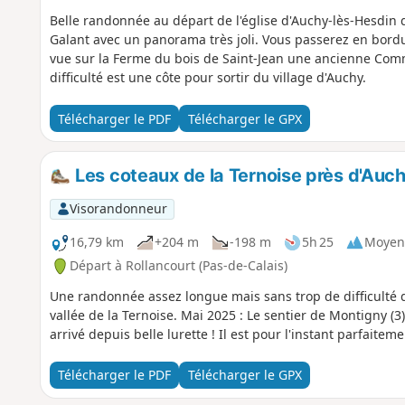
Belle randonnée au départ de l'église d'Auchy-lès-Hesdin 
Galant avec un panorama très joli. Vous passerez en bord
vue sur la Ferme du bois de Saint-Jean une ancienne Comm
difficulté est une côte pour sortir du village d'Auchy.
Télécharger le PDF
Télécharger le GPX
Les coteaux de la Ternoise près d'Auc
Visorandonneur
16,79 km
+204 m
-198 m
5h 25
Moyen
Départ à Rollancourt (Pas-de-Calais)
Une randonnée assez longue mais sans trop de difficulté q
vallée de la Ternoise. Mai 2025 : Le sentier de Montigny (3)
arrivé depuis belle lurette ! Il est pour l'instant parfaiteme
Télécharger le PDF
Télécharger le GPX