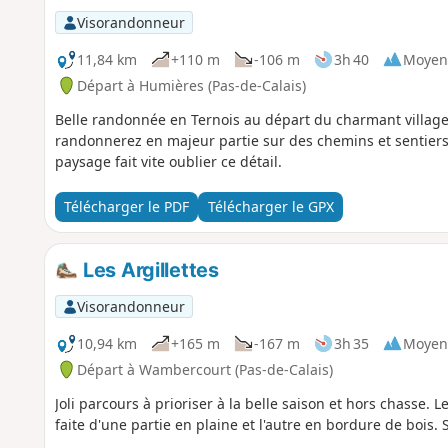
Visorandonneur
11,84 km
+110 m
-106 m
3h 40
Moyen
Départ à Humières (Pas-de-Calais)
Belle randonnée en Ternois au départ du charmant village
randonnerez en majeur partie sur des chemins et sentier
paysage fait vite oublier ce détail.
Télécharger le PDF
Télécharger le GPX
Les Argillettes
Visorandonneur
10,94 km
+165 m
-167 m
3h 35
Moyen
Départ à Wambercourt (Pas-de-Calais)
Joli parcours à prioriser à la belle saison et hors chasse.
faite d'une partie en plaine et l'autre en bordure de bois.