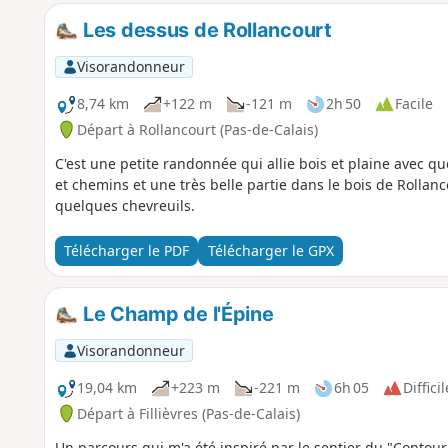
Les dessus de Rollancourt
Visorandonneur
8,74 km
+122 m
-121 m
2h 50
Facile
Départ à Rollancourt (Pas-de-Calais)
C'est une petite randonnée qui allie bois et plaine avec q
et chemins et une très belle partie dans le bois de Rolla
quelques chevreuils.
Télécharger le PDF
Télécharger le GPX
Le Champ de l'Épine
Visorandonneur
19,04 km
+223 m
-221 m
6h 05
Difficil
Départ à Fillièvres (Pas-de-Calais)
Un parcours qui m'a été inspiré par le sentier du "Contour 