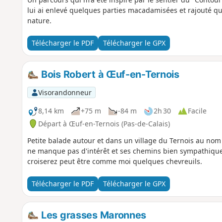
lui ai enlevé quelques parties macadamisées et rajouté q
nature.
Télécharger le PDF
Télécharger le GPX
Bois Robert à Œuf-en-Ternois
Visorandonneur
8,14 km
+75 m
-84 m
2h 30
Facile
Départ à Œuf-en-Ternois (Pas-de-Calais)
Petite balade autour et dans un village du Ternois au nom
ne manque pas d'intérêt et ses chemins bien sympathiques.
croiserez peut être comme moi quelques chevreuils.
Télécharger le PDF
Télécharger le GPX
Les grasses Maronnes