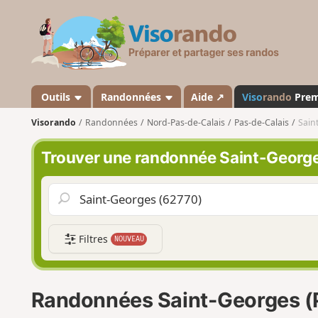
V
i
s
o
r
a
Outils
Randonnées
Aide ↗
Viso
rando
Pre
n
Visorando
Randonnées
Nord-Pas-de-Calais
Pas-de-Calais
Sain
d
o
Trouver une randonnée Saint-George
Filtres
NOUVEAU
Randonnées Saint-Georges (