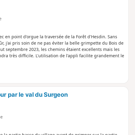
e
c en point d'orgue la traversée de la Forêt d'Hesdin. Sans
ûr, j'ai pris soin de ne pas éviter la belle grimpette du Bois de
but septembre 2023, les chemins étaient excellents mais les
a très difficile. L'utilisation de l'appli facilite grandement le
ur par le val du Surgeon
e
e la partie basse du village avant de grimper sur la partie