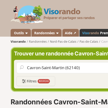
V
i
s
o
r
a
Outils
Randonnées
Aide ↗
Viso
rando
Pre
n
Visorando
Randonnées
Nord-Pas-de-Calais
Pas-de-Calais
Cavr
d
o
Trouver une randonnée Cavron-Sain
Filtres
NOUVEAU
Randonnées Cavron-Saint-Ma