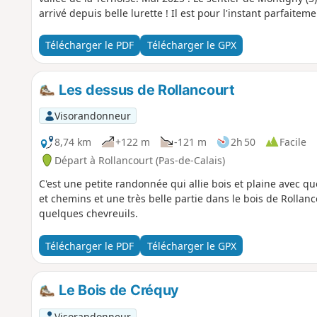
arrivé depuis belle lurette ! Il est pour l'instant parfaiteme
Télécharger le PDF
Télécharger le GPX
Les dessus de Rollancourt
Visorandonneur
8,74 km
+122 m
-121 m
2h 50
Facile
Départ à Rollancourt (Pas-de-Calais)
C'est une petite randonnée qui allie bois et plaine avec q
et chemins et une très belle partie dans le bois de Rolla
quelques chevreuils.
Télécharger le PDF
Télécharger le GPX
Le Bois de Créquy
Visorandonneur