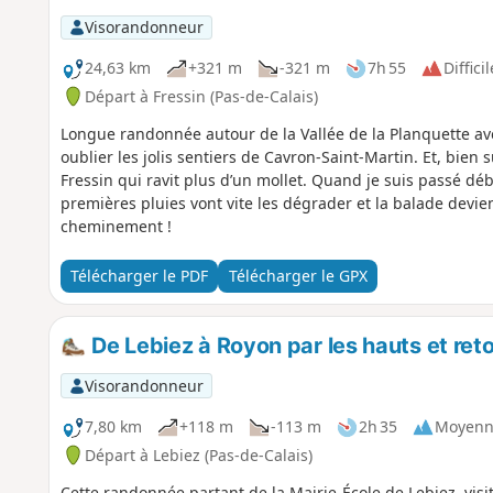
Visorandonneur
24,63 km
+321 m
-321 m
7h 55
Difficil
Départ à Fressin (Pas-de-Calais)
Longue randonnée autour de la Vallée de la Planquette ave
oublier les jolis sentiers de Cavron-Saint-Martin. Et, bien s
Fressin qui ravit plus d’un mollet. Quand je suis passé dé
premières pluies vont vite les dégrader et la balade deviendr
cheminement !
Télécharger le PDF
Télécharger le GPX
De Lebiez à Royon par les hauts et reto
Visorandonneur
7,80 km
+118 m
-113 m
2h 35
Moyenn
Départ à Lebiez (Pas-de-Calais)
Cette randonnée partant de la Mairie-École de Lebiez, visit