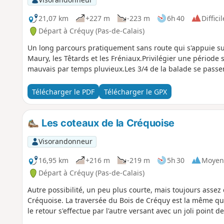
21,07 km
+227 m
-223 m
6h 40
Difficil
Départ à Créquy (Pas-de-Calais)
Un long parcours pratiquement sans route qui s'appuie sur
Maury, les Têtards et les Fréniaux.Privilégier une période
mauvais par temps pluvieux.Les 3/4 de la balade se passent
Télécharger le PDF
Télécharger le GPX
Les coteaux de la Créquoise
Visorandonneur
16,95 km
+216 m
-219 m
5h 30
Moyen
Départ à Créquy (Pas-de-Calais)
Autre possibilité, un peu plus courte, mais toujours assez d
Créquoise. La traversée du Bois de Créquy est la même que
le retour s'effectue par l'autre versant avec un joli point de