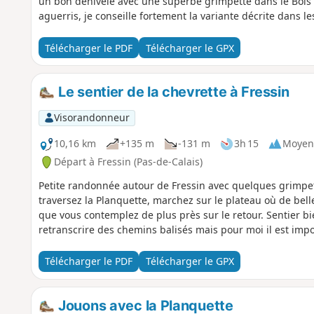
un bon dénivelé avec une superbe grimpette dans le Bois 
aguerris, je conseille fortement la variante décrite dans le
Télécharger le PDF
Télécharger le GPX
Le sentier de la chevrette à Fressin
Visorandonneur
10,16 km
+135 m
-131 m
3h 15
Moyen
Départ à Fressin (Pas-de-Calais)
Petite randonnée autour de Fressin avec quelques grimpett
traversez la Planquette, marchez sur le plateau où de bel
que vous contemplez de plus près sur le retour. Sentier bie
retranscrire des chemins balisés mais pour moi il est imp
Télécharger le PDF
Télécharger le GPX
Jouons avec la Planquette