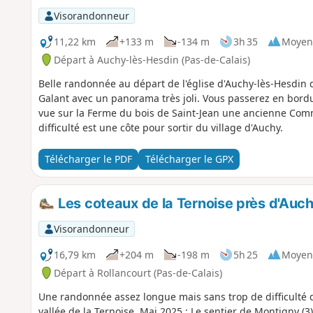
Visorandonneur
11,22 km
+133 m
-134 m
3h 35
Moyen
Départ à Auchy-lès-Hesdin (Pas-de-Calais)
Belle randonnée au départ de l'église d'Auchy-lès-Hesdin 
Galant avec un panorama très joli. Vous passerez en bord
vue sur la Ferme du bois de Saint-Jean une ancienne Comm
difficulté est une côte pour sortir du village d'Auchy.
Télécharger le PDF
Télécharger le GPX
Les coteaux de la Ternoise près d'Auc
Visorandonneur
16,79 km
+204 m
-198 m
5h 25
Moyen
Départ à Rollancourt (Pas-de-Calais)
Une randonnée assez longue mais sans trop de difficulté q
vallée de la Ternoise. Mai 2025 : Le sentier de Montigny (3)