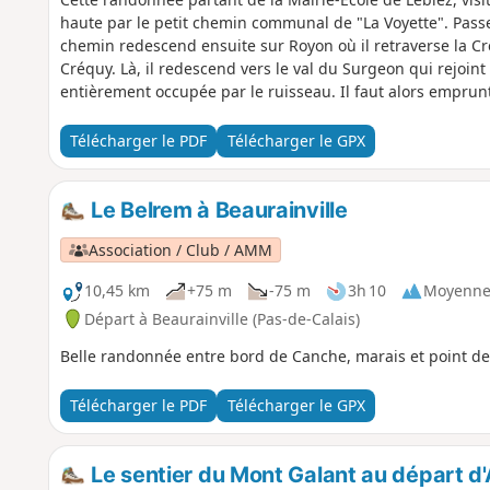
haute par le petit chemin communal de "La Voyette". Passez
chemin redescend ensuite sur Royon où il retraverse la Cré
Créquy. Là, il redescend vers le val du Surgeon qui rejoin
entièrement occupée par le ruisseau. Il faut alors emprun
surplombe la gorge pour éviter ce tronçon et marcher à pi
Télécharger le PDF
Télécharger le GPX
Le Belrem à Beaurainville
Association / Club / AMM
10,45 km
+75 m
-75 m
3h 10
Moyenn
Départ à Beaurainville (Pas-de-Calais)
Belle randonnée entre bord de Canche, marais et point de
Télécharger le PDF
Télécharger le GPX
Le sentier du Mont Galant au départ d