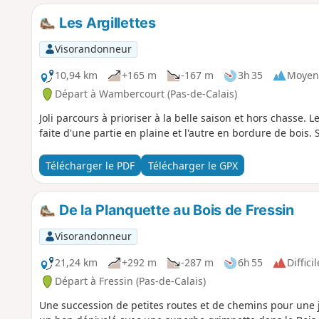
Les Argillettes
Visorandonneur
10,94 km
+165 m
-167 m
3h 35
Moyen
Départ à Wambercourt (Pas-de-Calais)
Joli parcours à prioriser à la belle saison et hors chasse.
faite d'une partie en plaine et l'autre en bordure de bois.
Télécharger le PDF
Télécharger le GPX
De la Planquette au Bois de Fressin
Visorandonneur
21,24 km
+292 m
-287 m
6h 55
Difficil
Départ à Fressin (Pas-de-Calais)
Une succession de petites routes et de chemins pour une j