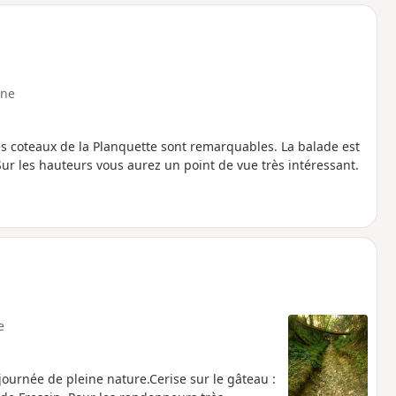
o
a
i
m
p
ne
 Les coteaux de la Planquette sont remarquables. La balade est
 Sur les hauteurs vous aurez un point de vue très intéressant.
e
ournée de pleine nature.Cerise sur le gâteau :