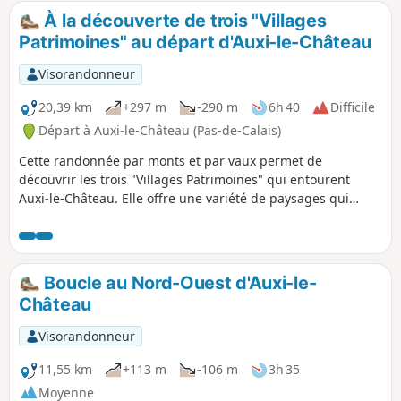
de vue sur la vallée et sur la charmante ville d'Auxi.
À la découverte de trois "Villages
Patrimoines" au départ d'Auxi-le-Château
Visorandonneur
20,39 km
+297 m
-290 m
6h 40
Difficile
Départ à Auxi-le-Château (Pas-de-Calais)
Cette randonnée par monts et par vaux permet de
découvrir les trois "Villages Patrimoines" qui entourent
Auxi-le-Château. Elle offre une variété de paysages qui
témoignent de l'attachement des habitants aux patrimoines
et au respect de la diversité.
Boucle au Nord-Ouest d'Auxi-le-
Château
Visorandonneur
11,55 km
+113 m
-106 m
3h 35
Moyenne