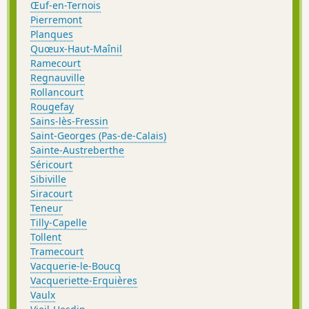
Œuf-en-Ternois
Pierremont
Planques
Quœux-Haut-Maînil
Ramecourt
Regnauville
Rollancourt
Rougefay
Sains-lès-Fressin
Saint-Georges (Pas-de-Calais)
Sainte-Austreberthe
Séricourt
Sibiville
Siracourt
Teneur
Tilly-Capelle
Tollent
Tramecourt
Vacquerie-le-Boucq
Vacqueriette-Erquières
Vaulx