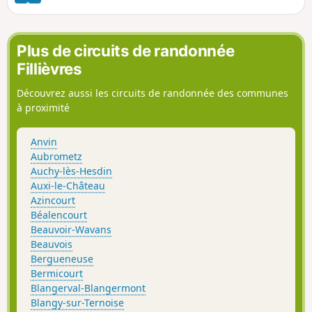
Plus de circuits de randonnée
Fillièvres
Découvrez aussi les circuits de randonnée des communes
à proximité
Anvin
Aubrometz
Auchy-lès-Hesdin
Auxi-le-Château
Azincourt
Béalencourt
Beauvoir-Wavans
Beauvois
Bergueneuse
Bermicourt
Blangerval-Blangermont
Blangy-sur-Ternoise