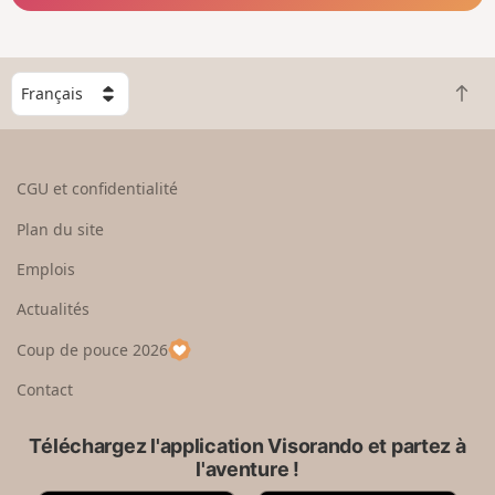
C
R
h
e
o
t
i
o
s
CGU et confidentialité
u
i
r
s
Plan du site
e
s
n
e
Emplois
h
z
Actualités
a
u
u
n
Coup de pouce 2026
t
p
a
Contact
y
s
Téléchargez l'application Visorando et partez à
l'aventure !