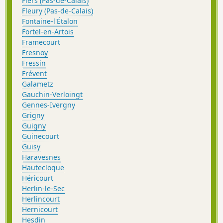
Flers (Pas-de-Calais)
Fleury (Pas-de-Calais)
Fontaine-l'Étalon
Fortel-en-Artois
Framecourt
Fresnoy
Fressin
Frévent
Galametz
Gauchin-Verloingt
Gennes-Ivergny
Grigny
Guigny
Guinecourt
Guisy
Haravesnes
Hautecloque
Héricourt
Herlin-le-Sec
Herlincourt
Hernicourt
Hesdin