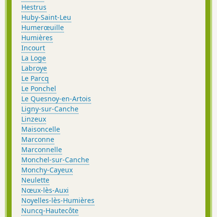
Hestrus
Huby-Saint-Leu
Humerœuille
Humières
Incourt
La Loge
Labroye
Le Parcq
Le Ponchel
Le Quesnoy-en-Artois
Ligny-sur-Canche
Linzeux
Maisoncelle
Marconne
Marconnelle
Monchel-sur-Canche
Monchy-Cayeux
Neulette
Nœux-lès-Auxi
Noyelles-lès-Humières
Nuncq-Hautecôte