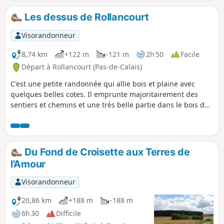
n'était pas arrivé depuis belle lurette ! Il
est pour l'instant parfaitement
Les dessus de Rollancourt
praticable.
Visorandonneur
8,74 km
+122 m
-121 m
2h 50
Facile
Départ à Rollancourt (Pas-de-Calais)
C'est une petite randonnée qui allie bois et plaine avec
quelques belles cotes. Il emprunte majoritairement des
sentiers et chemins et une très belle partie dans le bois de
Rollancourt où comme moi vous aurez peut-être la change
de croiser quelques chevreuils.
Du Fond de Croisette aux Terres de
l'Amour
Visorandonneur
20,86 km
+188 m
-188 m
6h 30
Difficile