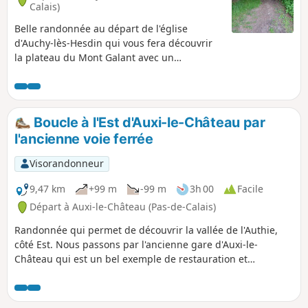
Calais)
Belle randonnée au départ de l'église
d'Auchy-lès-Hesdin qui vous fera découvrir
la plateau du Mont Galant avec un
panorama très joli. Vous passerez en
bordure de la Forêt Domaniale d'Hesdin avec
une vue sur la Ferme du bois de Saint-Jean
une ancienne Commanderie de l'Ordre des
Boucle à l'Est d'Auxi-le-Château par
Hospitaliers. La seule difficulté est une côte
l'ancienne voie ferrée
pour sortir du village d'Auchy.
Visorandonneur
9,47 km
+99 m
-99 m
3h 00
Facile
Départ à Auxi-le-Château (Pas-de-Calais)
Randonnée qui permet de découvrir la vallée de l'Authie,
côté Est. Nous passons par l'ancienne gare d'Auxi-le-
Château qui est un bel exemple de restauration et
reconversion du patrimoine existant. Notons également le
petit cimetière militaire qui nous rappelle, ici aussi, les
horreurs de la guerre. Enfin, profitons des superbes points