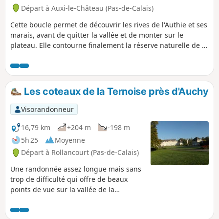
Départ à Auxi-le-Château (Pas-de-Calais)
Cette boucle permet de découvrir les rives de l'Authie et ses
marais, avant de quitter la vallée et de monter sur le
plateau. Elle contourne finalement la réserve naturelle de la
Pâture Mille Trous. Très beau point de vue sur Auxi-le-
Château et son église classée du XVe siècle.
Les coteaux de la Ternoise près d'Auchy
Visorandonneur
16,79 km
+204 m
-198 m
5h 25
Moyenne
Départ à Rollancourt (Pas-de-Calais)
Une randonnée assez longue mais sans
trop de difficulté qui offre de beaux
points de vue sur la vallée de la
Ternoise. Mai 2025 : Le sentier de
Montigny (3) a été bien nettoyé, ce qui