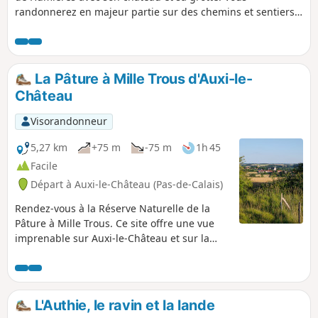
randonnerez en majeur partie sur des chemins et sentiers
qui peuvent s'avérer boueux par temps humide mais le
paysage fait vite oublier ce détail.
La Pâture à Mille Trous d'Auxi-le-
Château
Visorandonneur
5,27 km
+75 m
-75 m
1h 45
Facile
Départ à Auxi-le-Château (Pas-de-Calais)
Rendez-vous à la Réserve Naturelle de la
Pâture à Mille Trous. Ce site offre une vue
imprenable sur Auxi-le-Château et sur la
vallée de l'Authie. Un petit circuit vallonné et
un bon bol d'air. Prévoyez de bonnes
chaussures!
L'Authie, le ravin et la lande