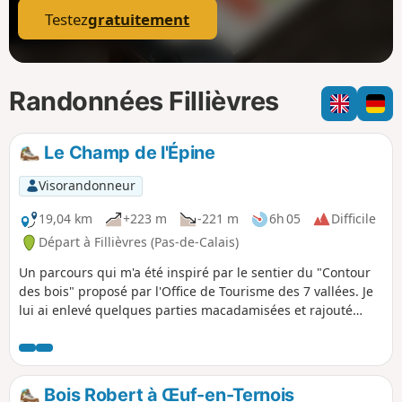
Testez
gratuitement
Randonnées Fillièvres
Le Champ de l'Épine
Visorandonneur
19,04 km
+223 m
-221 m
6h 05
Difficile
Départ à Fillièvres (Pas-de-Calais)
Un parcours qui m'a été inspiré par le sentier du "Contour
des bois" proposé par l'Office de Tourisme des 7 vallées. Je
lui ai enlevé quelques parties macadamisées et rajouté
quelques chemins. Vous partez pour une journée de pleine
nature.
Bois Robert à Œuf-en-Ternois