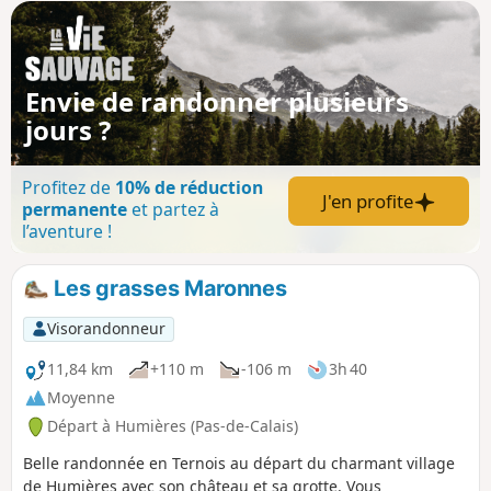
Envie de randonner plusieurs
jours ?
Profitez de
10% de réduction
J'en profite
permanente
et partez à
l’aventure !
Les grasses Maronnes
Visorandonneur
11,84 km
+110 m
-106 m
3h 40
Moyenne
Départ à Humières (Pas-de-Calais)
Belle randonnée en Ternois au départ du charmant village
de Humières avec son château et sa grotte. Vous