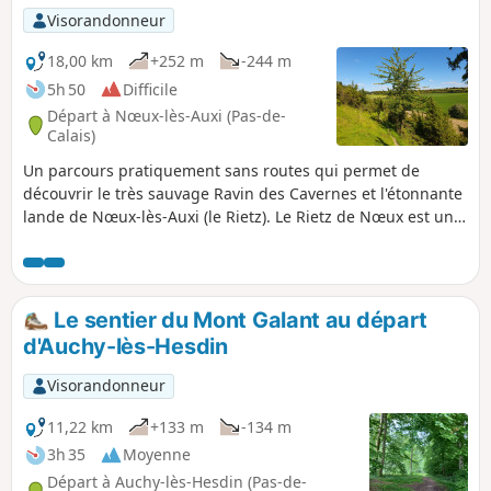
Visorandonneur
18,00 km
+252 m
-244 m
5h 50
Difficile
Départ à Nœux-lès-Auxi (Pas-de-
Calais)
Un parcours pratiquement sans routes qui permet de
découvrir le très sauvage Ravin des Cavernes et l'étonnante
lande de Nœux-lès-Auxi (le Rietz). Le Rietz de Nœux est une
réserve naturelle protégée. On y trouve surtout au
printemps de très belles orchidées. Bien sûr, ne pas
cueillir ! Ce circuit reprend une très grande partie du
"Sentier de l'Étoile" dont on trouve quelques tracés, mais
Le sentier du Mont Galant au départ
pas de descriptif. En outre son balisage est minimaliste
d'Auchy-lès-Hesdin
(peut-être même disparu en mai 2025). Les barrières sont
près du grillage à droite Avant de vous attaquer à ce
Visorandonneur
parcours, je vous conseille de visionner les 2 vidéos dont on
trouve les liens dans le commentaire de Denis.
11,22 km
+133 m
-134 m
3h 35
Moyenne
Départ à Auchy-lès-Hesdin (Pas-de-