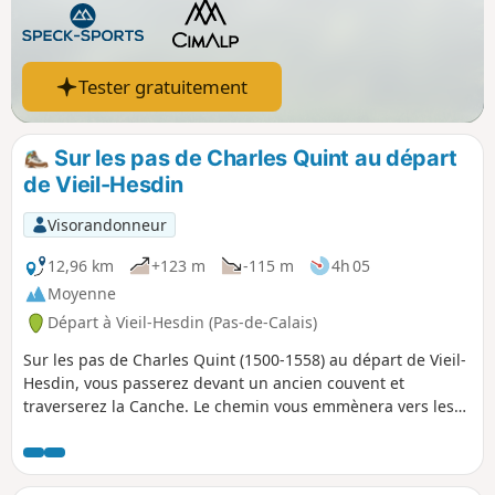
Tester gratuitement
Sur les pas de Charles Quint au départ
de Vieil-Hesdin
Visorandonneur
12,96 km
+123 m
-115 m
4h 05
Moyenne
Départ à Vieil-Hesdin (Pas-de-Calais)
Sur les pas de Charles Quint (1500-1558) au départ de Vieil-
Hesdin, vous passerez devant un ancien couvent et
traverserez la Canche. Le chemin vous emmènera vers les
hauteurs de Le Quesnoy-en-Artois et le retour se fera tout
en descente via le Chemin des Morts. De beaux points de
vue s'offriront à vous vers la forêt d'Hesdin et si comme moi