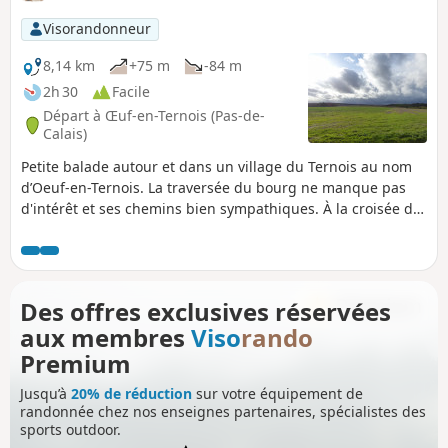
Visorandonneur
8,14 km
+75 m
-84 m
2h 30
Facile
Départ à Œuf-en-Ternois (Pas-de-
Calais)
Petite balade autour et dans un village du Ternois au nom
d’Oeuf-en-Ternois. La traversée du bourg ne manque pas
d'intérêt et ses chemins bien sympathiques. À la croisée du
Bois Robert, vous y croiserez peut être comme moi
quelques chevreuils.
Des offres exclusives réservées
aux membres
Viso
rando
Premium
Jusqu’à
20% de réduction
sur votre équipement de
randonnée chez nos enseignes partenaires, spécialistes des
sports outdoor.