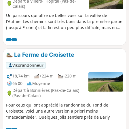
Départ à Villers-l'Hôpital (Pas-de-
Calais)
Un parcours qui offre de belles vues sur la vallée de
l'Authie. Les chemins sont très bons dans la première partie
(jusqu'à Frohen) et la fin est un peu plus difficile, mais en
pleine campagne.
La Ferme de Croisette
Visorandonneur
18,74 km
+224 m
-220 m
6h 00
Moyenne
Départ à Bonnières (Pas-de-Calais)
(Pas-de-Calais)
Pour ceux qui ont apprécié la randonnée du Fond de
Croisette, voici une autre version a priori moins
"macadamisée". Quelques jolis sentiers près de Barly.