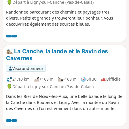
Départ à Ligny-sur-Canche (Pas-de-Calais)
Randonnée parcourant des chemins et paysages très
divers. Petits et grands y trouveront leur bonheur. Vous
découvrirez également des sources bleues.
La Canche, la lande et le Ravin des
Cavernes
Visorandonneur
21,10 km
+168 m
-168 m
6h 30
Difficile
Départ à Ligny-sur-Canche (Pas-de-Calais)
Dans les Riez de Nœux-les-Auxi, une belle balade le long de
la Canche dans Boubers et Ligny. Avec la montée du Ravin
des Cavernes où l'on est vraiment dans un autre monde
(encore plus maintenant, avec le chaos final). Parcours
devenant très difficile en période humide dans le riez et le
ravin.