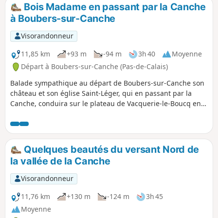
vous avez la chance, vous croiserez peut-être quelques
Bois Madame en passant par la Canche
chevreuils.
à Boubers-sur-Canche
Visorandonneur
11,85 km
+93 m
-94 m
3h 40
Moyenne
Départ à Boubers-sur-Canche (Pas-de-Calais)
Balade sympathique au départ de Boubers-sur-Canche son
château et son église Saint-Léger, qui en passant par la
Canche, conduira sur le plateau de Vacquerie-le-Boucq en
contournant le Bois Madame, puis c'est la descente le long
du Bois des Avents jusque Boubers-sur-Canche.
Quelques beautés du versant Nord de
la vallée de la Canche
Visorandonneur
11,76 km
+130 m
-124 m
3h 45
Moyenne