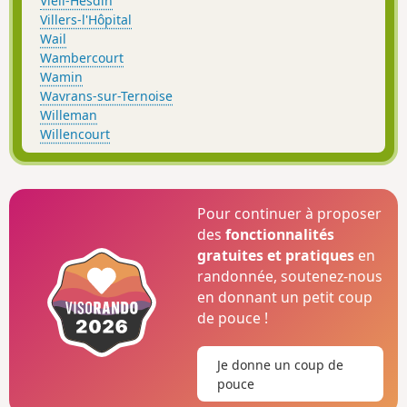
Vieil-Hesdin
Villers-l'Hôpital
Wail
Wambercourt
Wamin
Wavrans-sur-Ternoise
Willeman
Willencourt
Pour continuer à proposer
des
fonctionnalités
gratuites et pratiques
en
randonnée, soutenez-nous
en donnant un petit coup
de pouce !
Je donne un coup de
pouce