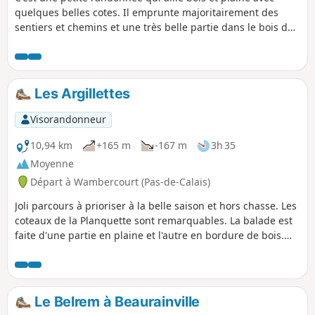
quelques belles cotes. Il emprunte majoritairement des
sentiers et chemins et une très belle partie dans le bois de
Rollancourt où comme moi vous aurez peut-être la change
de croiser quelques chevreuils.
Les Argillettes
Visorandonneur
10,94 km
+165 m
-167 m
3h 35
Moyenne
Départ à Wambercourt (Pas-de-Calais)
Joli parcours à prioriser à la belle saison et hors chasse. Les
coteaux de la Planquette sont remarquables. La balade est
faite d'une partie en plaine et l'autre en bordure de bois.
Sur les hauteurs vous aurez un point de vue très
intéressant.
Le Belrem à Beaurainville