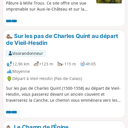
Pâture à Mille Trous. Ce site offre une vue
imprenable sur Auxi-le-Château et sur la
vallée de l'Authie. Un petit circuit vallonné et
un bon bol d'air. Prévoyez de bonnes
chaussures!
Sur les pas de Charles Quint au départ
de Vieil-Hesdin
Visorandonneur
12,96 km
+123 m
-115 m
4h 05
Moyenne
Départ à Vieil-Hesdin (Pas-de-Calais)
Sur les pas de Charles Quint (1500-1558) au départ de Vieil-
Hesdin, vous passerez devant un ancien couvent et
traverserez la Canche. Le chemin vous emmènera vers les
hauteurs de Le Quesnoy-en-Artois et le retour se fera tout
en descente via le Chemin des Morts. De beaux points de
vue s'offriront à vous vers la forêt d'Hesdin et si comme moi
vous avez la chance, vous croiserez peut-être quelques
Le Champ de l'Épine