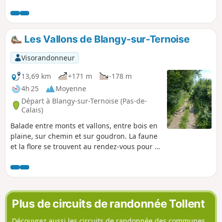
Les Vallons de Blangy-sur-Ternoise
Visorandonneur
13,69 km
+171 m
-178 m
4h 25
Moyenne
Départ à Blangy-sur-Ternoise (Pas-de-
Calais)
Balade entre monts et vallons, entre bois en
plaine, sur chemin et sur goudron. La faune
et la flore se trouvent au rendez-vous pour le
plaisir de chacun. Quelques petites
grimpettes mais rien d'insurmontable.
Plus de circuits de randonnée Tollent
Découvrez aussi les circuits de randonnée des communes