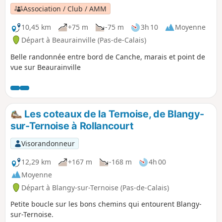
Association / Club / AMM
10,45 km
+75 m
-75 m
3h 10
Moyenne
Départ à Beaurainville (Pas-de-Calais)
Belle randonnée entre bord de Canche, marais et point de
vue sur Beaurainville
Les coteaux de la Ternoise, de Blangy-
sur-Ternoise à Rollancourt
Visorandonneur
12,29 km
+167 m
-168 m
4h 00
Moyenne
Départ à Blangy-sur-Ternoise (Pas-de-Calais)
Petite boucle sur les bons chemins qui entourent Blangy-
sur-Ternoise.