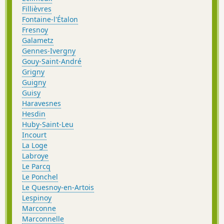
Fillièvres
Fontaine-l'Étalon
Fresnoy
Galametz
Gennes-Ivergny
Gouy-Saint-André
Grigny
Guigny
Guisy
Haravesnes
Hesdin
Huby-Saint-Leu
Incourt
La Loge
Labroye
Le Parcq
Le Ponchel
Le Quesnoy-en-Artois
Lespinoy
Marconne
Marconnelle