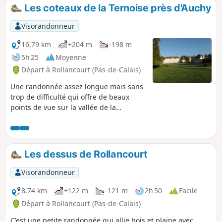
une ancienne Commanderie de l'Ordre des
Les coteaux de la Ternoise près d'Auchy
Hospitaliers. La seule difficulté est une côte
pour sortir du village d'Auchy.
Visorandonneur
16,79 km
+204 m
-198 m
5h 25
Moyenne
Départ à Rollancourt (Pas-de-Calais)
Une randonnée assez longue mais sans
trop de difficulté qui offre de beaux
points de vue sur la vallée de la
Ternoise. Mai 2025 : Le sentier de
Montigny (3) a été bien nettoyé, ce qui
n'était pas arrivé depuis belle lurette ! Il
est pour l'instant parfaitement
Les dessus de Rollancourt
praticable.
Visorandonneur
8,74 km
+122 m
-121 m
2h 50
Facile
Départ à Rollancourt (Pas-de-Calais)
C'est une petite randonnée qui allie bois et plaine avec