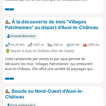
reconversion du patrimoine existant. Notons également le
petit cimetière militaire qui nous rappelle, ici aussi, les
horreurs de la guerre. Enfin, profitons des superbes points
de vue sur la vallée et sur la charmante ville d'Auxi.
À la découverte de trois "Villages
Patrimoines" au départ d'Auxi-le-Château
Visorandonneur
20,39 km
+297 m
-290 m
6h 40
Difficile
Départ à Auxi-le-Château (Pas-de-Calais)
Cette randonnée par monts et par vaux permet de
découvrir les trois "Villages Patrimoines" qui entourent
Auxi-le-Château. Elle offre une variété de paysages qui
témoignent de l'attachement des habitants aux patrimoines
et au respect de la diversité.
Boucle au Nord-Ouest d'Auxi-le-
Château
Visorandonneur