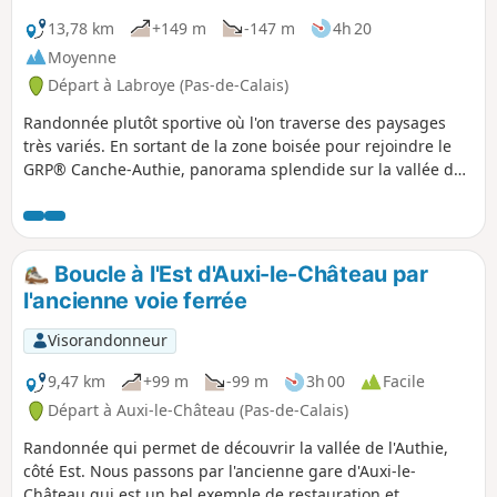
13,78 km
+149 m
-147 m
4h 20
Moyenne
Départ à Labroye (Pas-de-Calais)
Randonnée plutôt sportive où l'on traverse des paysages
très variés. En sortant de la zone boisée pour rejoindre le
GRP® Canche-Authie, panorama splendide sur la vallée de
l'Authie.
Boucle à l'Est d'Auxi-le-Château par
l'ancienne voie ferrée
Visorandonneur
9,47 km
+99 m
-99 m
3h 00
Facile
Départ à Auxi-le-Château (Pas-de-Calais)
Randonnée qui permet de découvrir la vallée de l'Authie,
côté Est. Nous passons par l'ancienne gare d'Auxi-le-
Château qui est un bel exemple de restauration et