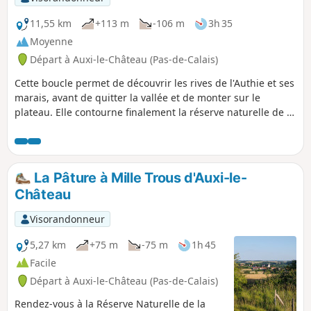
11,55 km
+113 m
-106 m
3h 35
Moyenne
Départ à Auxi-le-Château (Pas-de-Calais)
Cette boucle permet de découvrir les rives de l'Authie et ses
marais, avant de quitter la vallée et de monter sur le
plateau. Elle contourne finalement la réserve naturelle de la
Pâture Mille Trous. Très beau point de vue sur Auxi-le-
Château et son église classée du XVe siècle.
La Pâture à Mille Trous d'Auxi-le-
Château
Visorandonneur
5,27 km
+75 m
-75 m
1h 45
Facile
Départ à Auxi-le-Château (Pas-de-Calais)
Rendez-vous à la Réserve Naturelle de la