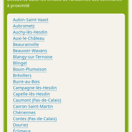
à proximité
Aubin-Saint-Vaast
Aubrometz
Auchy-lès-Hesdin
Auxi-le-Château
Beaurainville
Beauvoir-Wavans
Blangy-sur-Ternoise
Blingel
Bouin-Plumoison
Brévillers
Buire-au-Bois
Campagne-lès-Hesdin
Capelle-lès-Hesdin
Caumont (Pas-de-Calais)
Cavron-Saint-Martin
Chériennes
Contes (Pas-de-Calais)
Douriez
Éclimeux