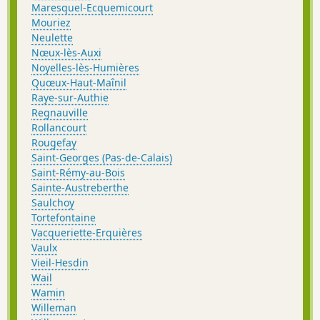
Maresquel-Ecquemicourt
Mouriez
Neulette
Nœux-lès-Auxi
Noyelles-lès-Humières
Quœux-Haut-Maînil
Raye-sur-Authie
Regnauville
Rollancourt
Rougefay
Saint-Georges (Pas-de-Calais)
Saint-Rémy-au-Bois
Sainte-Austreberthe
Saulchoy
Tortefontaine
Vacqueriette-Erquières
Vaulx
Vieil-Hesdin
Wail
Wamin
Willeman