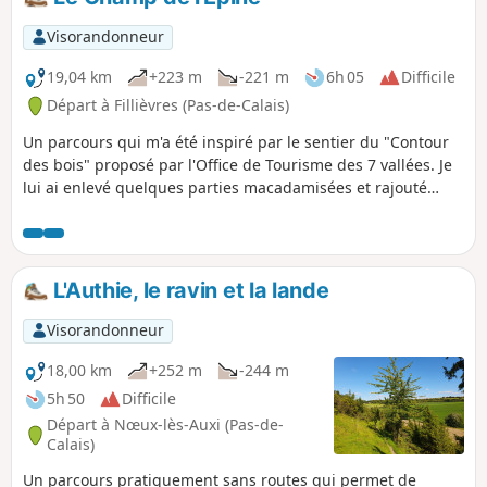
chevreuils.
Visorandonneur
19,04 km
+223 m
-221 m
6h 05
Difficile
Départ à Fillièvres (Pas-de-Calais)
Un parcours qui m'a été inspiré par le sentier du "Contour
des bois" proposé par l'Office de Tourisme des 7 vallées. Je
lui ai enlevé quelques parties macadamisées et rajouté
quelques chemins. Vous partez pour une journée de pleine
nature.
L'Authie, le ravin et la lande
Visorandonneur
18,00 km
+252 m
-244 m
5h 50
Difficile
Départ à Nœux-lès-Auxi (Pas-de-
Calais)
Un parcours pratiquement sans routes qui permet de