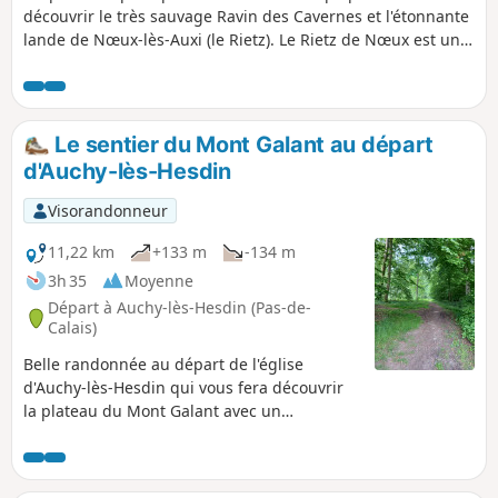
découvrir le très sauvage Ravin des Cavernes et l'étonnante
lande de Nœux-lès-Auxi (le Rietz). Le Rietz de Nœux est une
réserve naturelle protégée. On y trouve surtout au
printemps de très belles orchidées. Bien sûr, ne pas
cueillir ! Ce circuit reprend une très grande partie du
"Sentier de l'Étoile" dont on trouve quelques tracés, mais
Le sentier du Mont Galant au départ
pas de descriptif. En outre son balisage est minimaliste
d'Auchy-lès-Hesdin
(peut-être même disparu en mai 2025). Les barrières sont
près du grillage à droite Avant de vous attaquer à ce
Visorandonneur
parcours, je vous conseille de visionner les 2 vidéos dont on
trouve les liens dans le commentaire de Denis.
11,22 km
+133 m
-134 m
3h 35
Moyenne
Départ à Auchy-lès-Hesdin (Pas-de-
Calais)
Belle randonnée au départ de l'église
d'Auchy-lès-Hesdin qui vous fera découvrir
la plateau du Mont Galant avec un
panorama très joli. Vous passerez en
bordure de la Forêt Domaniale d'Hesdin avec
une vue sur la Ferme du bois de Saint-Jean