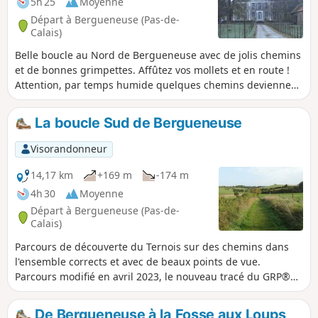
5h 25
Moyenne
Départ à Bergueneuse (Pas-de-
Calais)
Belle boucle au Nord de Bergueneuse avec de jolis chemins
et de bonnes grimpettes. Affûtez vos mollets et en route !
Attention, par temps humide quelques chemins deviennent
difficiles (entre (1) et (2), entre (5) et (6) notamment) ce qui
rallonge notablement le temps de parcours.
La boucle Sud de Bergueneuse
Visorandonneur
14,17 km
+169 m
-174 m
4h 30
Moyenne
Départ à Bergueneuse (Pas-de-
Calais)
Parcours de découverte du Ternois sur des chemins dans
l'ensemble corrects et avec de beaux points de vue.
Parcours modifié en avril 2023, le nouveau tracé du GRP®
n'étant vraiment pas folichon !
De Bergueneuse à la Fosse aux Loups