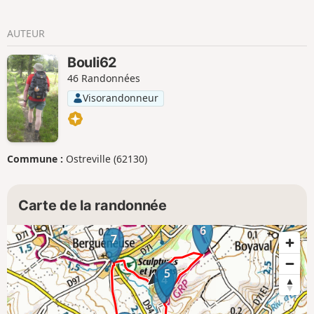
AUTEUR
Bouli62
46 Randonnées
Visorandonneur
Commune :
Ostreville (62130)
Carte de la randonnée
6
7
5
4