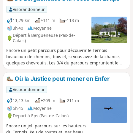
Visorandonneur
11,79 km
+111 m
-113 m
3h 40
Moyenne
Départ à Bergueneuse (Pas-de-
Calais)
Encore un petit parcours pour découvrir le Ternois :
beaucoup de chemins, bois et, si vous avez de la chance,
quelques chevreuils. Les 3/4 du parcours empruntent le
GRP® du Ternois qui est correctement balisé.
Où la Justice peut mener en Enfer
Visorandonneur
18,13 km
+209 m
-211 m
5h 45
Moyenne
Départ à Eps (Pas-de-Calais)
Encore un joli parcours sur les hauteurs
du Ternois. Peu de routes et, par beau