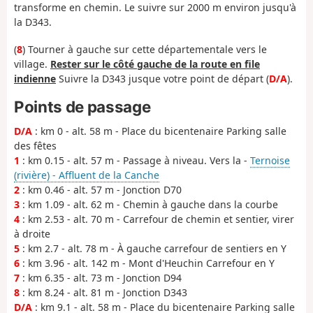
transforme en chemin. Le suivre sur 2000 m environ jusqu'à
la D343.
(
8
) Tourner à gauche sur cette départementale vers le
village.
Rester sur le côté gauche de la route en file
indienne
Suivre la D343 jusque votre point de départ (
D/A
).
Points de passage
D/A
: km 0 - alt. 58 m - Place du bicentenaire Parking salle
des fêtes
1
: km 0.15 - alt. 57 m - Passage à niveau. Vers la -
Ternoise
(rivière) - Affluent de la Canche
2
: km 0.46 - alt. 57 m - Jonction D70
3
: km 1.09 - alt. 62 m - Chemin à gauche dans la courbe
4
: km 2.53 - alt. 70 m - Carrefour de chemin et sentier, virer
à droite
5
: km 2.7 - alt. 78 m - À gauche carrefour de sentiers en Y
6
: km 3.96 - alt. 142 m - Mont d'Heuchin Carrefour en Y
7
: km 6.35 - alt. 73 m - Jonction D94
8
: km 8.24 - alt. 81 m - Jonction D343
D/A
: km 9.1 - alt. 58 m - Place du bicentenaire Parking salle