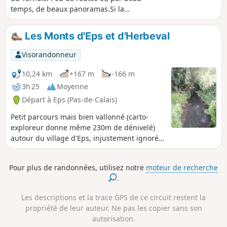
temps, de beaux panoramas.Si la
chance est là, on peut aussi apercevoir
quelques chevreuils (une harde de 6 en
Les Monts d'Eps et d'Herbeval
cette fin février 2019).
Visorandonneur
10,24 km
+167 m
-166 m
3h 25
Moyenne
Départ à Eps (Pas-de-Calais)
Petit parcours mais bien vallonné (carto-
exploreur donne même 230m de dénivelé)
autour du village d'Eps, injustement ignoré
par les sentiers balisés. Beaux points de vue.
À faire de préférence un jour de grand
Pour plus de randonnées, utilisez notre
moteur de recherche
soleil, c'est magique !
.
Les descriptions et la trace GPS de ce circuit restent la
propriété de leur auteur. Ne pas les copier sans son
autorisation.