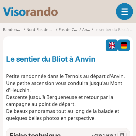
V
O
i
u
s
v
o
Randonnées
Nord-Pas-de-Calais
Pas-de-Calais
Anvin
Le sentier du Bliot à Anvin
r
r
i
a
r
n
l
d
Le sentier du Bliot à Anvin
a
o
n
a
Petite randonnée dans le Ternois au départ d'Anvin.
v
Une petite ascension vous conduira jusqu'au Mont
i
d'Heuchin.
g
Descente jusqu'à Bergueneuse et retour par la
a
t
campagne au point de départ.
i
De beaux panoramas tout au long de la balade et
o
quelques belles photos en perspective.
n
Fiche technique
n°
9816087