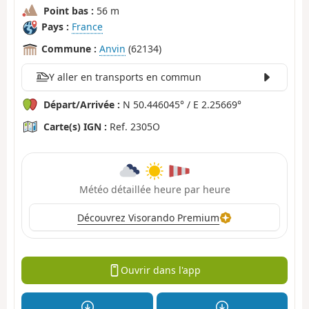
Point bas :
56 m
Pays :
France
Commune :
Anvin
(62134)
Y aller en transports en commun
Départ/Arrivée :
N 50.446045° / E 2.25669°
Carte(s) IGN :
Ref. 2305O
Météo détaillée heure par heure
Découvrez Visorando Premium
Ouvrir dans l'app