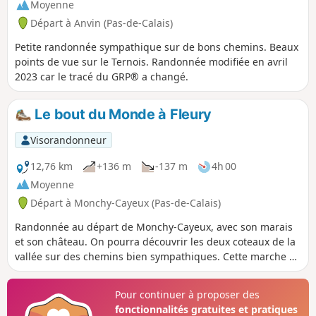
Moyenne
Départ à Anvin (Pas-de-Calais)
Petite randonnée sympathique sur de bons chemins. Beaux
points de vue sur le Ternois. Randonnée modifiée en avril
2023 car le tracé du GRP® a changé.
Le bout du Monde à Fleury
Visorandonneur
12,76 km
+136 m
-137 m
4h 00
Moyenne
Départ à Monchy-Cayeux (Pas-de-Calais)
Randonnée au départ de Monchy-Cayeux, avec son marais
et son château. On pourra découvrir les deux coteaux de la
vallée sur des chemins bien sympathiques. Cette marche a
un dénivelé positif de 123 m, rien d'insurmontable pour des
randonneurs.
Pour continuer à proposer des
fonctionnalités gratuites et pratiques