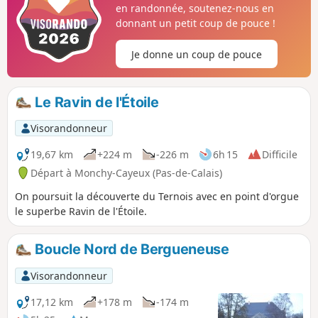
en randonnée, soutenez-nous en
donnant un petit coup de pouce !
Je donne un coup de pouce
Le Ravin de l'Étoile
Visorandonneur
19,67 km
+224 m
-226 m
6h 15
Difficile
Départ à Monchy-Cayeux (Pas-de-Calais)
On poursuit la découverte du Ternois avec en point d'orgue
le superbe Ravin de l'Étoile.
Boucle Nord de Bergueneuse
Visorandonneur
17,12 km
+178 m
-174 m