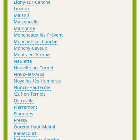
Ligny-sur-Canche
Linzeux
Maisnil
Maisoncelle
Marconne
Moncheaux-lès-Frévent
Monchel-sur-Canche
Monchy-Cayeux
Monts-en-Ternois
Neulette
Neuville-au-Cornet
Nœux-lès-Auxi
Noyelles-lès-Humières
Nuncq-Hautecôte
Œuf-en-Ternois
Ostreville
Pierremont
Planques
Pressy
Quœux-Haut-Maînil
Ramecourt
Rebreuve-sur-Canche