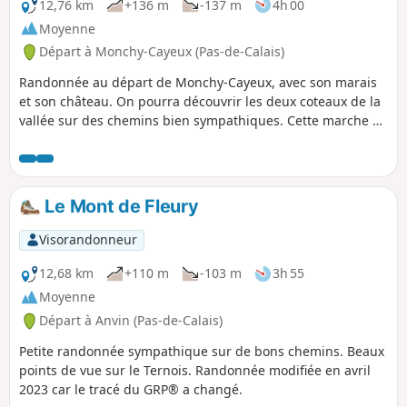
12,76 km
+136 m
-137 m
4h 00
Moyenne
Départ à Monchy-Cayeux (Pas-de-Calais)
Randonnée au départ de Monchy-Cayeux, avec son marais
et son château. On pourra découvrir les deux coteaux de la
vallée sur des chemins bien sympathiques. Cette marche a
un dénivelé positif de 123 m, rien d'insurmontable pour des
randonneurs.
Le Mont de Fleury
Visorandonneur
12,68 km
+110 m
-103 m
3h 55
Moyenne
Départ à Anvin (Pas-de-Calais)
Petite randonnée sympathique sur de bons chemins. Beaux
points de vue sur le Ternois. Randonnée modifiée en avril
2023 car le tracé du GRP® a changé.