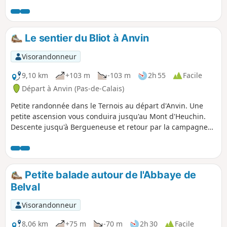
Le sentier du Bliot à Anvin
Visorandonneur
9,10 km
+103 m
-103 m
2h 55
Facile
Départ à Anvin (Pas-de-Calais)
Petite randonnée dans le Ternois au départ d'Anvin. Une
petite ascension vous conduira jusqu'au Mont d'Heuchin.
Descente jusqu'à Bergueneuse et retour par la campagne
au point de départ. De beaux panoramas tout au long de la
balade et quelques belles photos en perspective.
Petite balade autour de l'Abbaye de
Belval
Visorandonneur
8,06 km
+75 m
-70 m
2h 30
Facile