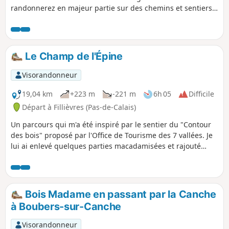
randonnerez en majeur partie sur des chemins et sentiers
qui peuvent s'avérer boueux par temps humide mais le
paysage fait vite oublier ce détail.
Le Champ de l'Épine
Visorandonneur
19,04 km
+223 m
-221 m
6h 05
Difficile
Départ à Fillièvres (Pas-de-Calais)
Un parcours qui m'a été inspiré par le sentier du "Contour
des bois" proposé par l'Office de Tourisme des 7 vallées. Je
lui ai enlevé quelques parties macadamisées et rajouté
quelques chemins. Vous partez pour une journée de pleine
nature.
Bois Madame en passant par la Canche
à Boubers-sur-Canche
Visorandonneur