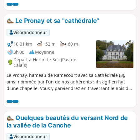
Le Pronay et sa "cathédrale"
Visorandonneur
10,01 km
+52 m
-60 m
3h 00
Moyenne
Départ à Herlin-le-Sec (Pas-de-
Calais)
Le Pronay, hameau de Ramecourt avec sa Cathédrale (3),
ainsi nommée par l'un de nos adhérents : il s'agit en fait
d'une chapelle. Vous y parviendrez en traversant le Bois de
Pronay. Pour le retour vous suivrez un tronçon de l'ancienne
voie ferrée de Saint-Pol à Frévent et pour finir vous passerez
devant le château de Sains. Balade largement ombragée.
Quelques beautés du versant Nord de
la vallée de la Canche
Visorandonneur