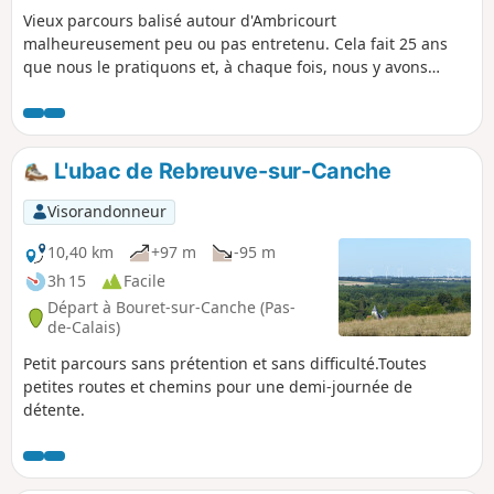
Vieux parcours balisé autour d'Ambricourt
malheureusement peu ou pas entretenu. Cela fait 25 ans
que nous le pratiquons et, à chaque fois, nous y avons
rencontré des difficultés (balisage défectueux, chemins
enfouis sous les orties ou difficilement praticables).Le
départ de Teneur permet de passer (deux fois) devant le
superbe coteau calcaire de Teneur. Chevreuils souvent
L'ubac de Rebreuve-sur-Canche
visibles dans ou autour du Bois de Crépy Chemin en très
mauvais état entre les points (2) et (6). Si possible, éviter la
Visorandonneur
période mi-juin, mi-août, le passage après le point (3) sera
plus facile si le champ n'est pas trop avancé en culture ou
10,40 km
+97 m
-95 m
déjà récolté.
3h 15
Facile
Départ à Bouret-sur-Canche (Pas-
de-Calais)
Petit parcours sans prétention et sans difficulté.Toutes
petites routes et chemins pour une demi-journée de
détente.