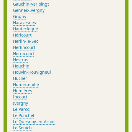
Gauchin-Verloingt
Gennes-Ivergny
Grigny
Haravesnes
Hautecloque
Héricourt
Herlin-le-Sec
Herlincourt
Hernicourt
Hestrus
Heuchin
Houvin-Houvigneul
Huclier
Humerœuille
Humières
Incourt
Ivergny
Le Parcq
Le Ponchel
Le Quesnoy-en-Artois
Le Souich