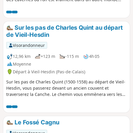
(encore plus maintenant, avec le chaos final). Parcours
devenant très difficile en période humide dans le riez et le
ravin.
Sur les pas de Charles Quint au départ
de Vieil-Hesdin
Visorandonneur
12,96 km
+123 m
-115 m
4h 05
Moyenne
Départ à Vieil-Hesdin (Pas-de-Calais)
Sur les pas de Charles Quint (1500-1558) au départ de Vieil-
Hesdin, vous passerez devant un ancien couvent et
traverserez la Canche. Le chemin vous emmènera vers les
hauteurs de Le Quesnoy-en-Artois et le retour se fera tout
en descente via le Chemin des Morts. De beaux points de
vue s'offriront à vous vers la forêt d'Hesdin et si comme moi
vous avez la chance, vous croiserez peut-être quelques
Le Fossé Cagnu
chevreuils.