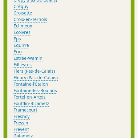
Créquy
Croisette
Croix-en-Ternois
Éclimeux
Écoivres
Eps
Équirre
Érin
Estrée-Wamin
Fillièvres
Flers (Pas-de-Calais)
Fleury (Pas-de-Calais)
Fontaine-l'Étalon
Fontaine-lès-Boulans
Fortel-en-Artois
Foufflin-Ricametz
Framecourt
Fresnoy
Fressin
Frévent
Galametz