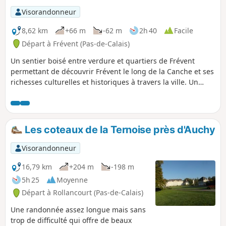
Visorandonneur
8,62 km
+66 m
-62 m
2h 40
Facile
Départ à Frévent (Pas-de-Calais)
Un sentier boisé entre verdure et quartiers de Frévent
permettant de découvrir Frévent le long de la Canche et ses
richesses culturelles et historiques à travers la ville. Un
mélange agréable et dépaysant.
Les coteaux de la Ternoise près d'Auchy
Visorandonneur
16,79 km
+204 m
-198 m
5h 25
Moyenne
Départ à Rollancourt (Pas-de-Calais)
Une randonnée assez longue mais sans
trop de difficulté qui offre de beaux