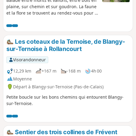
Balade entre monts et vallons, entre bois en
plaine, sur chemin et sur goudron. La faune
et la flore se trouvent au rendez-vous pour le
plaisir de chacun. Quelques petites
grimpettes mais rien d'insurmontable.
Les coteaux de la Ternoise, de Blangy-
sur-Ternoise à Rollancourt
Visorandonneur
12,29 km
+167 m
-168 m
4h 00
Moyenne
Départ à Blangy-sur-Ternoise (Pas-de-Calais)
Petite boucle sur les bons chemins qui entourent Blangy-
sur-Ternoise.
Sentier des trois collines de Frévent