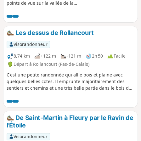
points de vue sur la vallée de la
Ternoise. Mai 2025 : Le sentier de
Montigny (3) a été bien nettoyé, ce qui
n'était pas arrivé depuis belle lurette ! Il
est pour l'instant parfaitement
Les dessus de Rollancourt
praticable.
Visorandonneur
8,74 km
+122 m
-121 m
2h 50
Facile
Départ à Rollancourt (Pas-de-Calais)
C'est une petite randonnée qui allie bois et plaine avec
quelques belles cotes. Il emprunte majoritairement des
sentiers et chemins et une très belle partie dans le bois de
Rollancourt où comme moi vous aurez peut-être la change
de croiser quelques chevreuils.
De Saint-Martin à Fleury par le Ravin de
l'Étoile
Visorandonneur