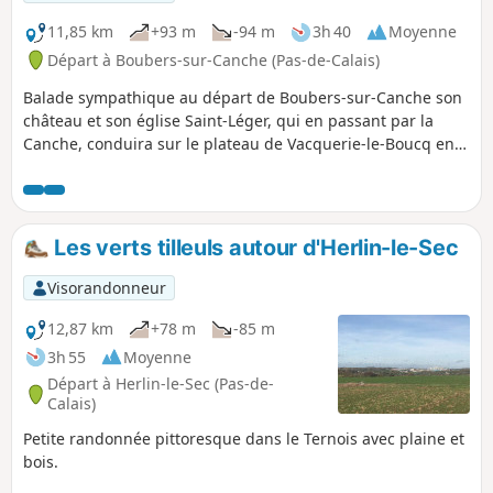
11,85 km
+93 m
-94 m
3h 40
Moyenne
Départ à Boubers-sur-Canche (Pas-de-Calais)
Balade sympathique au départ de Boubers-sur-Canche son
château et son église Saint-Léger, qui en passant par la
Canche, conduira sur le plateau de Vacquerie-le-Boucq en
contournant le Bois Madame, puis c'est la descente le long
du Bois des Avents jusque Boubers-sur-Canche.
Les verts tilleuls autour d'Herlin-le-Sec
Visorandonneur
12,87 km
+78 m
-85 m
3h 55
Moyenne
Départ à Herlin-le-Sec (Pas-de-
Calais)
Petite randonnée pittoresque dans le Ternois avec plaine et
bois.