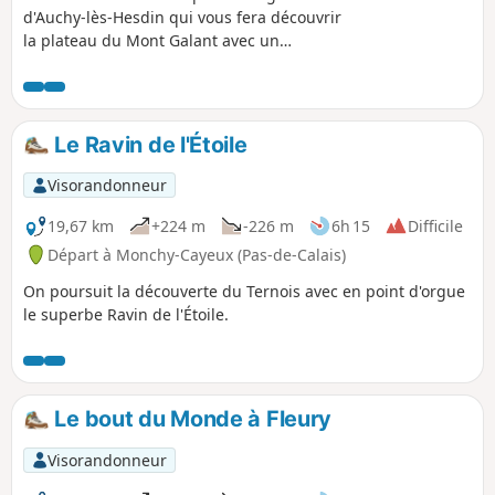
d'Auchy-lès-Hesdin qui vous fera découvrir
la plateau du Mont Galant avec un
panorama très joli. Vous passerez en
bordure de la Forêt Domaniale d'Hesdin avec
une vue sur la Ferme du bois de Saint-Jean
une ancienne Commanderie de l'Ordre des
Le Ravin de l'Étoile
Hospitaliers. La seule difficulté est une côte
pour sortir du village d'Auchy.
Visorandonneur
19,67 km
+224 m
-226 m
6h 15
Difficile
Départ à Monchy-Cayeux (Pas-de-Calais)
On poursuit la découverte du Ternois avec en point d'orgue
le superbe Ravin de l'Étoile.
Le bout du Monde à Fleury
Visorandonneur