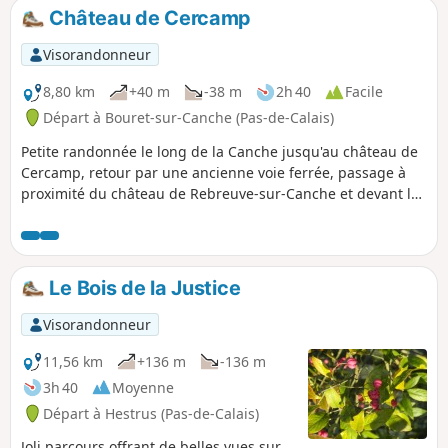
Château de Cercamp
Visorandonneur
8,80 km
+40 m
-38 m
2h 40
Facile
Départ à Bouret-sur-Canche (Pas-de-Calais)
Petite randonnée le long de la Canche jusqu'au château de
Cercamp, retour par une ancienne voie ferrée, passage à
proximité du château de Rebreuve-sur-Canche et devant la
chapelle de Petit Bouret Notre Dame de Bon Secours.
Le Bois de la Justice
Visorandonneur
11,56 km
+136 m
-136 m
3h 40
Moyenne
Départ à Hestrus (Pas-de-Calais)
Joli parcours offrant de belles vues sur