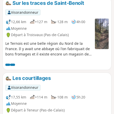
Sur les traces de Saint-Benoît
Visorandonneur
12,66 km
+127 m
-128 m
4h 00
Moyenne
Départ à Troisvaux (Pas-de-Calais)
Le Ternois est une belle région du Nord de la
France. Il y avait une abbaye où l'on fabriquait de
bons fromages et il existe encore un magasin de
produits locaux.
Les courtillages
Visorandonneur
17,55 km
+114 m
-108 m
5h 20
Moyenne
Départ à Teneur (Pas-de-Calais)