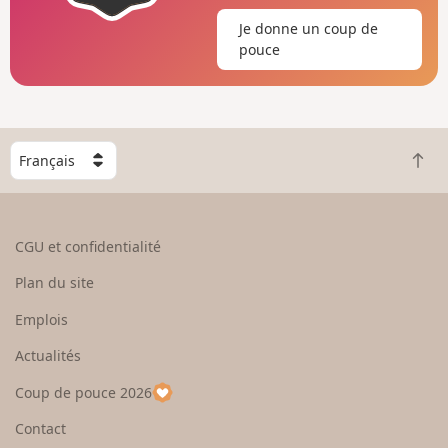
Je donne un coup de
pouce
C
R
h
e
o
t
i
o
s
CGU et confidentialité
u
i
r
s
Plan du site
e
s
n
e
Emplois
h
z
Actualités
a
u
u
n
Coup de pouce 2026
t
p
a
Contact
y