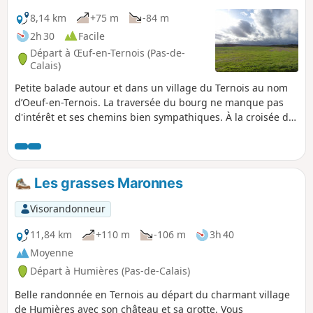
8,14 km
+75 m
-84 m
2h 30
Facile
Départ à Œuf-en-Ternois (Pas-de-
Calais)
Petite balade autour et dans un village du Ternois au nom
d’Oeuf-en-Ternois. La traversée du bourg ne manque pas
d'intérêt et ses chemins bien sympathiques. À la croisée du
Bois Robert, vous y croiserez peut être comme moi
quelques chevreuils.
Les grasses Maronnes
Visorandonneur
11,84 km
+110 m
-106 m
3h 40
Moyenne
Départ à Humières (Pas-de-Calais)
Belle randonnée en Ternois au départ du charmant village
de Humières avec son château et sa grotte. Vous