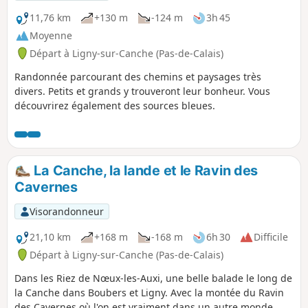
11,76 km
+130 m
-124 m
3h 45
Moyenne
Départ à Ligny-sur-Canche (Pas-de-Calais)
Randonnée parcourant des chemins et paysages très
divers. Petits et grands y trouveront leur bonheur. Vous
découvrirez également des sources bleues.
La Canche, la lande et le Ravin des
Cavernes
Visorandonneur
21,10 km
+168 m
-168 m
6h 30
Difficile
Départ à Ligny-sur-Canche (Pas-de-Calais)
Dans les Riez de Nœux-les-Auxi, une belle balade le long de
la Canche dans Boubers et Ligny. Avec la montée du Ravin
des Cavernes où l'on est vraiment dans un autre monde