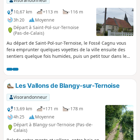
Visorandonneur
10,67 km
+113 m
-116 m
3h 20
Moyenne
Départ à Saint-Pol-sur-Ternoise
(Pas-de-Calais)
Au départ de Saint-Pol-sur-Ternoise, le Fossé Cagnu vous
fera emprunter quelques voyettes de la ville ensuite des
sentiers quelque fois humides, puis un petit tour dans le
village de Troisvaux avant de descendre le fameux fossé. En
chemin, il n'est pas rare de croiser quelques chevreuils.
Les Vallons de Blangy-sur-Ternoise
Visorandonneur
13,69 km
+171 m
-178 m
4h 25
Moyenne
Départ à Blangy-sur-Ternoise (Pas-de-
Calais)