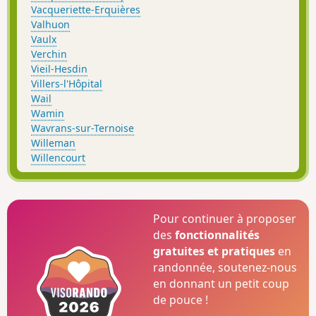
Vacqueriette-Erquières
Valhuon
Vaulx
Verchin
Vieil-Hesdin
Villers-l'Hôpital
Wail
Wamin
Wavrans-sur-Ternoise
Willeman
Willencourt
Pour continuer à proposer
des
fonctionnalités
gratuites et pratiques
en
randonnée, soutenez-nous
en donnant un petit coup
de pouce !