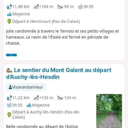
11,40 km
+104 m
-99 m
3h 35
Moyenne
Départ à Hernicourt (Pas-de-Calais)
Jolie randonnée à travers le Ternois et ses petits villages et
hameaux. Le ravin de l'Étoile est fermé en période de
chasse.
Le sentier du Mont Galant au départ
d'Auchy-lès-Hesdin
Visorandonneur
11,22 km
+133 m
-134 m
3h 35
Moyenne
Départ à Auchy-lès-Hesdin (Pas-de-
Calais)
Belle randonnée au départ de l'église