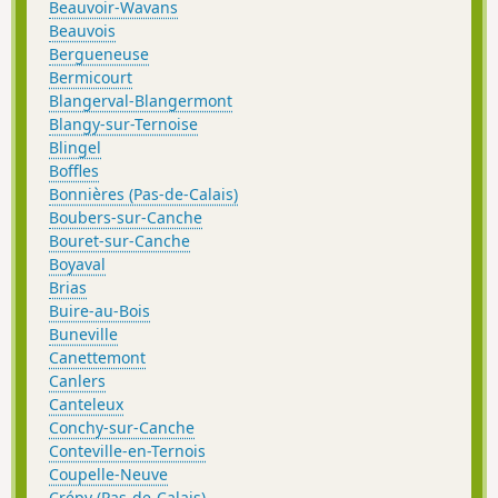
Beauvoir-Wavans
Beauvois
Bergueneuse
Bermicourt
Blangerval-Blangermont
Blangy-sur-Ternoise
Blingel
Boffles
Bonnières (Pas-de-Calais)
Boubers-sur-Canche
Bouret-sur-Canche
Boyaval
Brias
Buire-au-Bois
Buneville
Canettemont
Canlers
Canteleux
Conchy-sur-Canche
Conteville-en-Ternois
Coupelle-Neuve
Crépy (Pas-de-Calais)