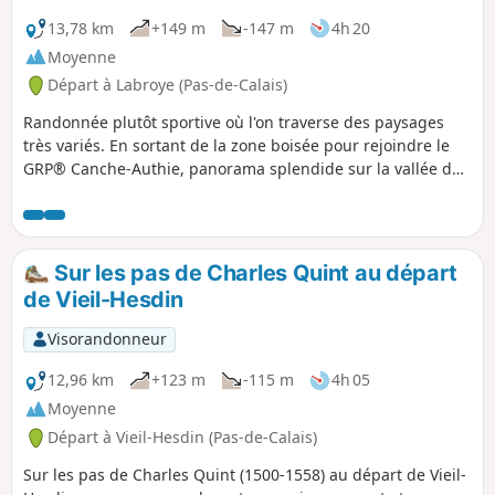
13,78 km
+149 m
-147 m
4h 20
Moyenne
Départ à Labroye (Pas-de-Calais)
Randonnée plutôt sportive où l'on traverse des paysages
très variés. En sortant de la zone boisée pour rejoindre le
GRP® Canche-Authie, panorama splendide sur la vallée de
l'Authie.
Sur les pas de Charles Quint au départ
de Vieil-Hesdin
Visorandonneur
12,96 km
+123 m
-115 m
4h 05
Moyenne
Départ à Vieil-Hesdin (Pas-de-Calais)
Sur les pas de Charles Quint (1500-1558) au départ de Vieil-