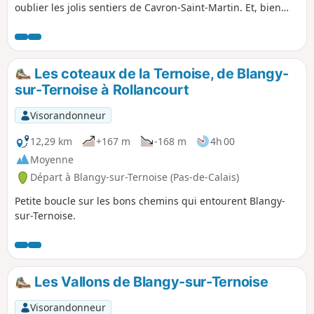
oublier les jolis sentiers de Cavron-Saint-Martin. Et, bien
sûr, j'ai pris soin de ne pas éviter la belle grimpette du Bois
de Fressin qui ravit plus d’un mollet. Quand je suis passé
début septembre 2023, les chemins étaient excellents mais
les premières pluies vont vite les dégrader et la balade
Les coteaux de la Ternoise, de Blangy-
deviendra très difficile. L'utilisation de l'appli facilite
sur-Ternoise à Rollancourt
grandement le cheminement !
Visorandonneur
12,29 km
+167 m
-168 m
4h 00
Moyenne
Départ à Blangy-sur-Ternoise (Pas-de-Calais)
Petite boucle sur les bons chemins qui entourent Blangy-
sur-Ternoise.
Les Vallons de Blangy-sur-Ternoise
Visorandonneur