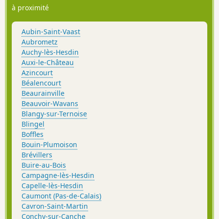
à proximité
Aubin-Saint-Vaast
Aubrometz
Auchy-lès-Hesdin
Auxi-le-Château
Azincourt
Béalencourt
Beaurainville
Beauvoir-Wavans
Blangy-sur-Ternoise
Blingel
Boffles
Bouin-Plumoison
Brévillers
Buire-au-Bois
Campagne-lès-Hesdin
Capelle-lès-Hesdin
Caumont (Pas-de-Calais)
Cavron-Saint-Martin
Conchy-sur-Canche