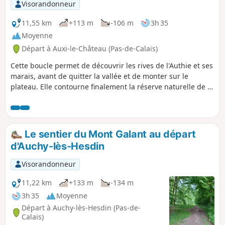
Visorandonneur
11,55 km
+113 m
-106 m
3h 35
Moyenne
Départ à Auxi-le-Château (Pas-de-Calais)
Cette boucle permet de découvrir les rives de l'Authie et ses
marais, avant de quitter la vallée et de monter sur le
plateau. Elle contourne finalement la réserve naturelle de la
Pâture Mille Trous. Très beau point de vue sur Auxi-le-
Château et son église classée du XVe siècle.
Le sentier du Mont Galant au départ
d'Auchy-lès-Hesdin
Visorandonneur
11,22 km
+133 m
-134 m
3h 35
Moyenne
Départ à Auchy-lès-Hesdin (Pas-de-
Calais)