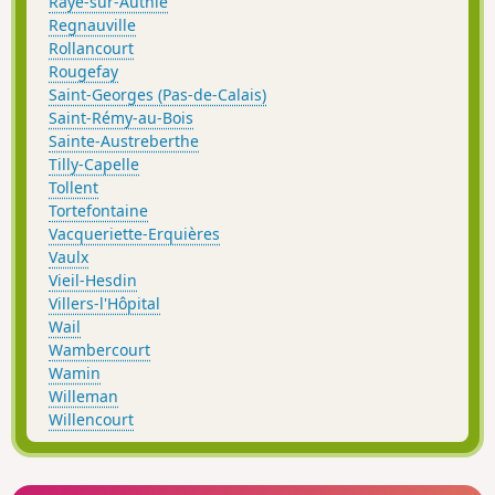
Raye-sur-Authie
Regnauville
Rollancourt
Rougefay
Saint-Georges (Pas-de-Calais)
Saint-Rémy-au-Bois
Sainte-Austreberthe
Tilly-Capelle
Tollent
Tortefontaine
Vacqueriette-Erquières
Vaulx
Vieil-Hesdin
Villers-l'Hôpital
Wail
Wambercourt
Wamin
Willeman
Willencourt