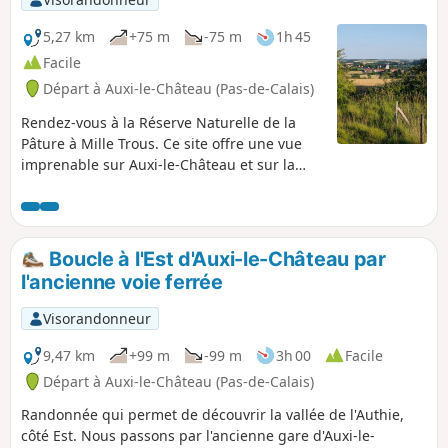
5,27 km
+75 m
-75 m
1h 45
Facile
Départ à Auxi-le-Château (Pas-de-Calais)
Rendez-vous à la Réserve Naturelle de la
Pâture à Mille Trous. Ce site offre une vue
imprenable sur Auxi-le-Château et sur la
vallée de l'Authie. Un petit circuit vallonné et
un bon bol d'air. Prévoyez de bonnes
chaussures!
Boucle à l'Est d'Auxi-le-Château par
l'ancienne voie ferrée
Visorandonneur
9,47 km
+99 m
-99 m
3h 00
Facile
Départ à Auxi-le-Château (Pas-de-Calais)
Randonnée qui permet de découvrir la vallée de l'Authie,
côté Est. Nous passons par l'ancienne gare d'Auxi-le-