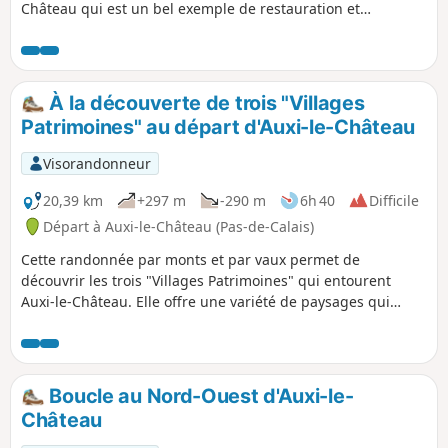
Château qui est un bel exemple de restauration et
reconversion du patrimoine existant. Notons également le
petit cimetière militaire qui nous rappelle, ici aussi, les
horreurs de la guerre. Enfin, profitons des superbes points
de vue sur la vallée et sur la charmante ville d'Auxi.
À la découverte de trois "Villages
Patrimoines" au départ d'Auxi-le-Château
Visorandonneur
20,39 km
+297 m
-290 m
6h 40
Difficile
Départ à Auxi-le-Château (Pas-de-Calais)
Cette randonnée par monts et par vaux permet de
découvrir les trois "Villages Patrimoines" qui entourent
Auxi-le-Château. Elle offre une variété de paysages qui
témoignent de l'attachement des habitants aux patrimoines
et au respect de la diversité.
Boucle au Nord-Ouest d'Auxi-le-
Château