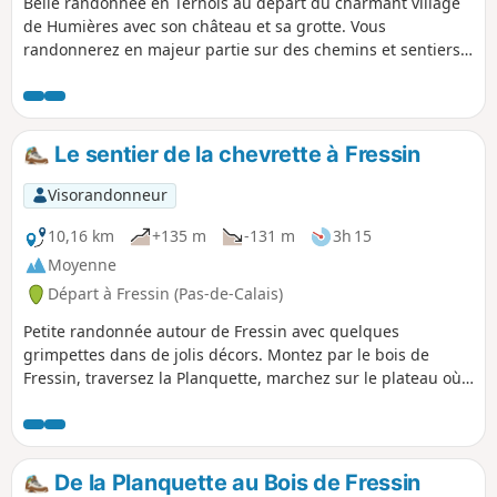
Belle randonnée en Ternois au départ du charmant village
de Humières avec son château et sa grotte. Vous
randonnerez en majeur partie sur des chemins et sentiers
qui peuvent s'avérer boueux par temps humide mais le
paysage fait vite oublier ce détail.
Le sentier de la chevrette à Fressin
Visorandonneur
10,16 km
+135 m
-131 m
3h 15
Moyenne
Départ à Fressin (Pas-de-Calais)
Petite randonnée autour de Fressin avec quelques
grimpettes dans de jolis décors. Montez par le bois de
Fressin, traversez la Planquette, marchez sur le plateau où
de belles photos du château de Fressin seront à prendre,
château que vous contemplez de plus près sur le retour.
Sentier bien balisé Jaune. Certains diront que cela est
inutile de retranscrire des chemins balisés mais pour moi il
De la Planquette au Bois de Fressin
est important de les faire connaître de la communauté.