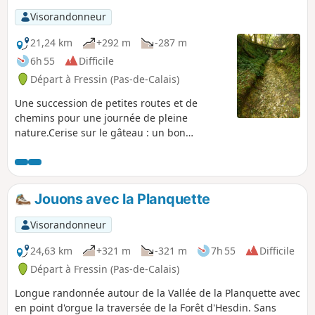
Visorandonneur
21,24 km
+292 m
-287 m
6h 55
Difficile
Départ à Fressin (Pas-de-Calais)
Une succession de petites routes et de
chemins pour une journée de pleine
nature.Cerise sur le gâteau : un bon
dénivelé avec une superbe grimpette dans
le Bois de Fressin. Pour les randonneurs très
aguerris, je conseille fortement la variante
décrite dans les infos pratiques.
Jouons avec la Planquette
Visorandonneur
24,63 km
+321 m
-321 m
7h 55
Difficile
Départ à Fressin (Pas-de-Calais)
Longue randonnée autour de la Vallée de la Planquette avec
en point d'orgue la traversée de la Forêt d'Hesdin. Sans