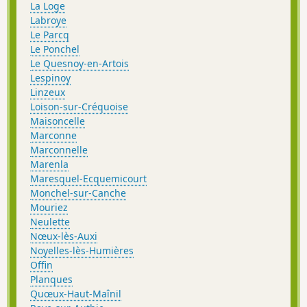
La Loge
Labroye
Le Parcq
Le Ponchel
Le Quesnoy-en-Artois
Lespinoy
Linzeux
Loison-sur-Créquoise
Maisoncelle
Marconne
Marconnelle
Marenla
Maresquel-Ecquemicourt
Monchel-sur-Canche
Mouriez
Neulette
Nœux-lès-Auxi
Noyelles-lès-Humières
Offin
Planques
Quœux-Haut-Maînil