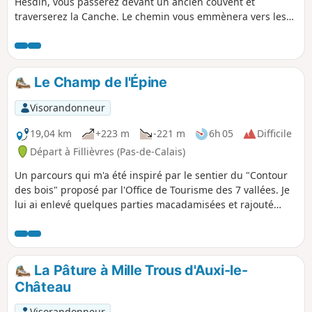
Hesdin, vous passerez devant un ancien couvent et
traverserez la Canche. Le chemin vous emmènera vers les
hauteurs de Le Quesnoy-en-Artois et le retour se fera tout
en descente via le Chemin des Morts. De beaux points de
vue s'offriront à vous vers la forêt d'Hesdin et si comme moi
vous avez la chance, vous croiserez peut-être quelques
Le Champ de l'Épine
chevreuils.
Visorandonneur
19,04 km
+223 m
-221 m
6h 05
Difficile
Départ à Fillièvres (Pas-de-Calais)
Un parcours qui m'a été inspiré par le sentier du "Contour
des bois" proposé par l'Office de Tourisme des 7 vallées. Je
lui ai enlevé quelques parties macadamisées et rajouté
quelques chemins. Vous partez pour une journée de pleine
nature.
La Pâture à Mille Trous d'Auxi-le-
Château
Visorandonneur