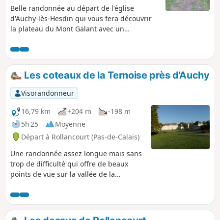
Belle randonnée au départ de l'église
d'Auchy-lès-Hesdin qui vous fera découvrir
la plateau du Mont Galant avec un
panorama très joli. Vous passerez en
bordure de la Forêt Domaniale d'Hesdin avec
une vue sur la Ferme du bois de Saint-Jean
une ancienne Commanderie de l'Ordre des
Les coteaux de la Ternoise près d'Auchy
Hospitaliers. La seule difficulté est une côte
pour sortir du village d'Auchy.
Visorandonneur
16,79 km
+204 m
-198 m
5h 25
Moyenne
Départ à Rollancourt (Pas-de-Calais)
Une randonnée assez longue mais sans
trop de difficulté qui offre de beaux
points de vue sur la vallée de la
Ternoise. Mai 2025 : Le sentier de
Montigny (3) a été bien nettoyé, ce qui
n'était pas arrivé depuis belle lurette ! Il
est pour l'instant parfaitement