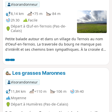
(peut-être même disparu en mai 2025). Les barrières sont
Visorandonneur
près du grillage à droite Avant de vous attaquer à ce
parcours, je vous conseille de visionner les 2 vidéos dont on
8,14 km
+75 m
-84 m
trouve les liens dans le commentaire de Denis.
2h 30
Facile
Départ à Œuf-en-Ternois (Pas-de-
Calais)
Petite balade autour et dans un village du Ternois au nom
d’Oeuf-en-Ternois. La traversée du bourg ne manque pas
d'intérêt et ses chemins bien sympathiques. À la croisée du
Bois Robert, vous y croiserez peut être comme moi
quelques chevreuils.
Les grasses Maronnes
Visorandonneur
11,84 km
+110 m
-106 m
3h 40
Moyenne
Départ à Humières (Pas-de-Calais)