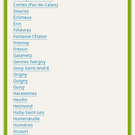
Contes (Pas-de-Calais)
Douriez
Éclimeux
Érin
Fillièvres
Fontaine-l'Étalon
Fresnoy
Fressin
Galametz
Gennes-Ivergny
Gouy-Saint-André
Grigny
Guigny
Guisy
Haravesnes
Hesdin
Hesmond
Huby-Saint-Leu
Humerœuille
Humières
Incourt