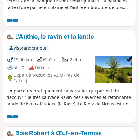
coteaux de la Planquette sont remarquables. La balade est
faite d'une partie en plaine et l'autre en bordure de bois.
Sur les hauteurs vous aurez un point de vue très
intéressant.
L'Authie, le ravin et la lande
Visorandonneur
18,00 km
+252 m
-244 m
5h 50
Difficile
Départ à Nœux-lès-Auxi (Pas-de-
Calais)
Un parcours pratiquement sans routes qui permet de
découvrir le très sauvage Ravin des Cavernes et l'étonnante
lande de Nœux-lès-Auxi (le Rietz). Le Rietz de Nœux est une
réserve naturelle protégée. On y trouve surtout au
printemps de très belles orchidées. Bien sûr, ne pas
cueillir ! Ce circuit reprend une très grande partie du
"Sentier de l'Étoile" dont on trouve quelques tracés, mais
Bois Robert à Œuf-en-Ternois
pas de descriptif. En outre son balisage est minimaliste