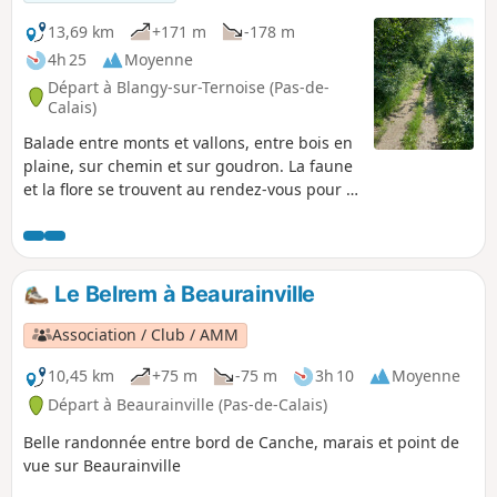
13,69 km
+171 m
-178 m
4h 25
Moyenne
Départ à Blangy-sur-Ternoise (Pas-de-
Calais)
Balade entre monts et vallons, entre bois en
plaine, sur chemin et sur goudron. La faune
et la flore se trouvent au rendez-vous pour le
plaisir de chacun. Quelques petites
grimpettes mais rien d'insurmontable.
Le Belrem à Beaurainville
Association / Club / AMM
10,45 km
+75 m
-75 m
3h 10
Moyenne
Départ à Beaurainville (Pas-de-Calais)
Belle randonnée entre bord de Canche, marais et point de
vue sur Beaurainville