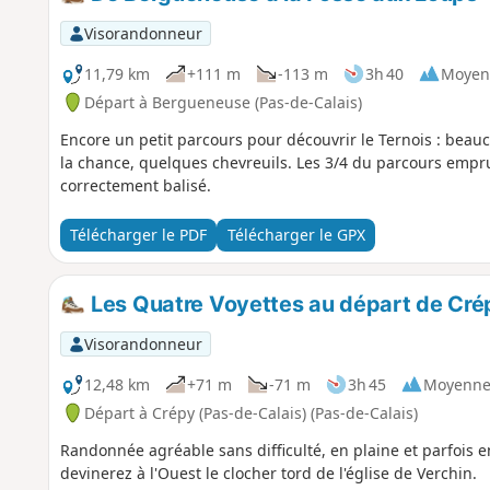
Visorandonneur
11,79 km
+111 m
-113 m
3h 40
Moyen
Départ à Bergueneuse (Pas-de-Calais)
Encore un petit parcours pour découvrir le Ternois : beauc
la chance, quelques chevreuils. Les 3/4 du parcours empr
correctement balisé.
Télécharger le PDF
Télécharger le GPX
Les Quatre Voyettes au départ de Cré
Visorandonneur
12,48 km
+71 m
-71 m
3h 45
Moyenn
Départ à Crépy (Pas-de-Calais) (Pas-de-Calais)
Randonnée agréable sans difficulté, en plaine et parfois e
devinerez à l'Ouest le clocher tord de l'église de Verchin.