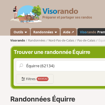
V
i
s
o
r
a
Outils
Randonnées
Aide ↗
Viso
rando
Pre
n
Visorando
Randonnées
Nord-Pas-de-Calais
Pas-de-Calais
Équi
d
o
Trouver une randonnée Équirre
Filtres
NOUVEAU
Randonnées Équirre