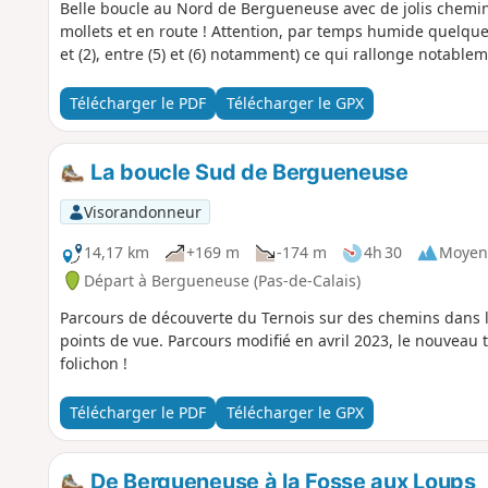
Belle boucle au Nord de Bergueneuse avec de jolis chemin
mollets et en route ! Attention, par temps humide quelques
et (2), entre (5) et (6) notamment) ce qui rallonge notable
Télécharger le PDF
Télécharger le GPX
La boucle Sud de Bergueneuse
Visorandonneur
14,17 km
+169 m
-174 m
4h 30
Moyen
Départ à Bergueneuse (Pas-de-Calais)
Parcours de découverte du Ternois sur des chemins dans l
points de vue. Parcours modifié en avril 2023, le nouveau
folichon !
Télécharger le PDF
Télécharger le GPX
De Bergueneuse à la Fosse aux Loups