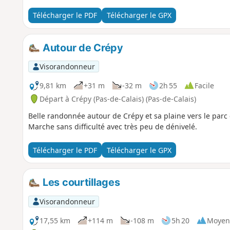
Télécharger le PDF
Télécharger le GPX
Autour de Crépy
Visorandonneur
9,81 km
+31 m
-32 m
2h 55
Facile
Départ à Crépy (Pas-de-Calais) (Pas-de-Calais)
Belle randonnée autour de Crépy et sa plaine vers le parc 
Marche sans difficulté avec très peu de dénivelé.
Télécharger le PDF
Télécharger le GPX
Les courtillages
Visorandonneur
17,55 km
+114 m
-108 m
5h 20
Moyen