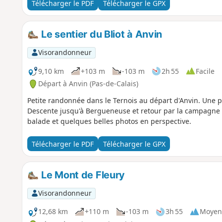
Télécharger le PDF
Télécharger le GPX
Le sentier du Bliot à Anvin
Visorandonneur
9,10 km
+103 m
-103 m
2h 55
Facile
Départ à Anvin (Pas-de-Calais)
Petite randonnée dans le Ternois au départ d'Anvin. Une 
Descente jusqu'à Bergueneuse et retour par la campagne 
balade et quelques belles photos en perspective.
Télécharger le PDF
Télécharger le GPX
Le Mont de Fleury
Visorandonneur
12,68 km
+110 m
-103 m
3h 55
Moyen