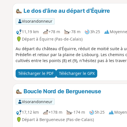
Le dos d'âne au départ d'Équirre
Visorandonneur
11,19 km
+78 m
-78 m
3h 25
Moyenn
Départ à Équirre (Pas-de-Calais)
Au départ du château d'Équirre, réduit de moitié suite à u
Prédefin et retour par la plaine de Lisbourg. Les chemins
cultivés entre les points (8) et (9), n'hésitez pas à les trave
Télécharger le PDF
Télécharger le GPX
Boucle Nord de Bergueneuse
Visorandonneur
17,12 km
+178 m
-174 m
5h 25
Moyen
Départ à Bergueneuse (Pas-de-Calais)