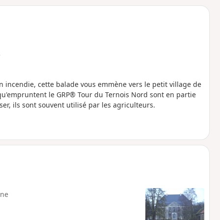
o
a
i
m
p
e
n incendie, cette balade vous emmène vers le petit village de
 qu'empruntent le GRP® Tour du Ternois Nord sont en partie
rser, ils sont souvent utilisé par les agriculteurs.
ne