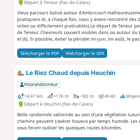
Départ à Teneur (Pas-de-Calais)
Vieux parcours balisé autour d'Ambricourt malheureusemen
pratiquons et, à chaque fois, nous y avons rencontré des d
orties ou difficilement praticables).Le départ de Teneur p
de Teneur. Chevreuils souvent visibles dans ou autour du B
et (6). Si possible, éviter la période mi-juin, mi-août, le pa
trop avancé en culture ou déjà récolté.
Télécharger le PDF
Télécharger le GPX
Le Riez Chaud depuis Heuchin
Visorandonneur
14,47 km
+176 m
-183 m
4h 40
Moyen
Départ à Heuchin (Pas-de-Calais)
Belle randonnée vallonnée au sein d'une végétation luxuri
chemins peuvent s'avérer boueux par temps humide. Les 
vous feront oublier les quelques routes bitumées.