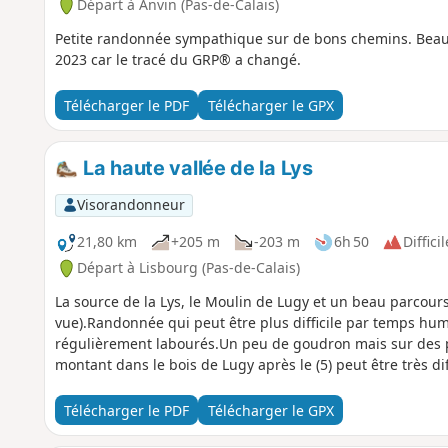
Départ à Anvin (Pas-de-Calais)
Petite randonnée sympathique sur de bons chemins. Beaux 
2023 car le tracé du GRP® a changé.
Télécharger le PDF
Télécharger le GPX
La haute vallée de la Lys
Visorandonneur
21,80 km
+205 m
-203 m
6h 50
Difficil
Départ à Lisbourg (Pas-de-Calais)
La source de la Lys, le Moulin de Lugy et un beau parcours
vue).Randonnée qui peut être plus difficile par temps hu
régulièrement labourés.Un peu de goudron mais sur des pet
montant dans le bois de Lugy après le (5) peut être très di
Télécharger le PDF
Télécharger le GPX