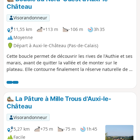
Château
Visorandonneur
11,55 km
+113 m
-106 m
3h 35
Moyenne
Départ à Auxi-le-Château (Pas-de-Calais)
Cette boucle permet de découvrir les rives de l'Authie et ses
marais, avant de quitter la vallée et de monter sur le
plateau. Elle contourne finalement la réserve naturelle de la
Pâture Mille Trous. Très beau point de vue sur Auxi-le-
Château et son église classée du XVe siècle.
La Pâture à Mille Trous d'Auxi-le-
Château
Visorandonneur
5,27 km
+75 m
-75 m
1h 45
Facile