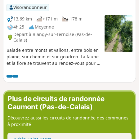
Visorandonneur
13,69 km
+171 m
-178 m
4h 25
Moyenne
Départ à Blangy-sur-Ternoise (Pas-de-
Calais)
Balade entre monts et vallons, entre bois en
plaine, sur chemin et sur goudron. La faune
et la flore se trouvent au rendez-vous pour le
plaisir de chacun. Quelques petites
grimpettes mais rien d'insurmontable.
Plus de circuits de randonnée
Caumont (Pas-de-Calais)
Découvrez aussi les circuits de randonnée des communes
à proximité