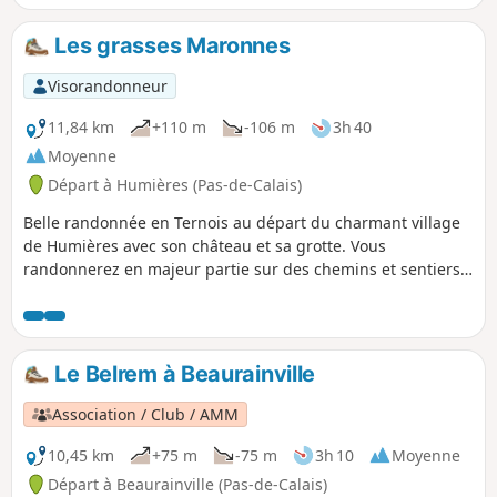
Les grasses Maronnes
Visorandonneur
11,84 km
+110 m
-106 m
3h 40
Moyenne
Départ à Humières (Pas-de-Calais)
Belle randonnée en Ternois au départ du charmant village
de Humières avec son château et sa grotte. Vous
randonnerez en majeur partie sur des chemins et sentiers
qui peuvent s'avérer boueux par temps humide mais le
paysage fait vite oublier ce détail.
Le Belrem à Beaurainville
Association / Club / AMM
10,45 km
+75 m
-75 m
3h 10
Moyenne
Départ à Beaurainville (Pas-de-Calais)