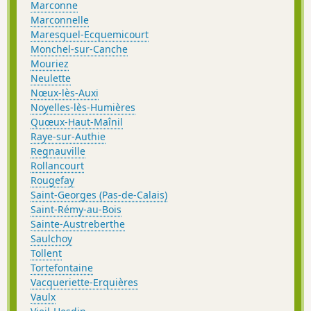
Marconne
Marconnelle
Maresquel-Ecquemicourt
Monchel-sur-Canche
Mouriez
Neulette
Nœux-lès-Auxi
Noyelles-lès-Humières
Quœux-Haut-Maînil
Raye-sur-Authie
Regnauville
Rollancourt
Rougefay
Saint-Georges (Pas-de-Calais)
Saint-Rémy-au-Bois
Sainte-Austreberthe
Saulchoy
Tollent
Tortefontaine
Vacqueriette-Erquières
Vaulx