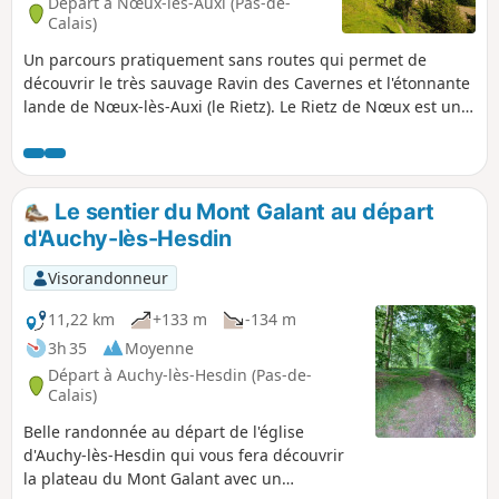
Départ à Nœux-lès-Auxi (Pas-de-
Calais)
Un parcours pratiquement sans routes qui permet de
découvrir le très sauvage Ravin des Cavernes et l'étonnante
lande de Nœux-lès-Auxi (le Rietz). Le Rietz de Nœux est une
réserve naturelle protégée. On y trouve surtout au
printemps de très belles orchidées. Bien sûr, ne pas
cueillir ! Ce circuit reprend une très grande partie du
"Sentier de l'Étoile" dont on trouve quelques tracés, mais
Le sentier du Mont Galant au départ
pas de descriptif. En outre son balisage est minimaliste
d'Auchy-lès-Hesdin
(peut-être même disparu en mai 2025). Les barrières sont
près du grillage à droite Avant de vous attaquer à ce
Visorandonneur
parcours, je vous conseille de visionner les 2 vidéos dont on
trouve les liens dans le commentaire de Denis.
11,22 km
+133 m
-134 m
3h 35
Moyenne
Départ à Auchy-lès-Hesdin (Pas-de-
Calais)
Belle randonnée au départ de l'église
d'Auchy-lès-Hesdin qui vous fera découvrir
la plateau du Mont Galant avec un