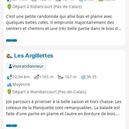
Départ à Rollancourt (Pas-de-Calais)
C'est une petite randonnée qui allie bois et plaine avec
quelques belles cotes. Il emprunte majoritairement des
sentiers et chemins et une très belle partie dans le bois de
Rollancourt où comme moi vous aurez peut-être la change
de croiser quelques chevreuils.
Les Argillettes
Visorandonneur
10,94 km
+165 m
-167 m
3h 35
Moyenne
Départ à Wambercourt (Pas-de-Calais)
Joli parcours à prioriser à la belle saison et hors chasse. Les
coteaux de la Planquette sont remarquables. La balade est
faite d'une partie en plaine et l'autre en bordure de bois.
Sur les hauteurs vous aurez un point de vue très
intéressant.