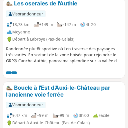
Les oseraies de l'Authie
p
Visorandonneur
13,78 km
+149 m
-147 m
4h 20
Moyenne
Départ à Labroye (Pas-de-Calais)
Randonnée plutôt sportive où l'on traverse des paysages
très variés. En sortant de la zone boisée pour rejoindre le
GRP® Canche-Authie, panorama splendide sur la vallée de
l'Authie.
Boucle à l'Est d'Auxi-le-Château par
l'ancienne voie ferrée
Visorandonneur
9,47 km
+99 m
-99 m
3h 00
Facile
Départ à Auxi-le-Château (Pas-de-Calais)