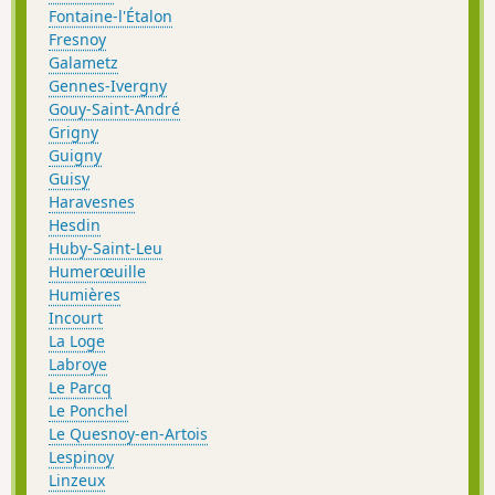
Fontaine-l'Étalon
Fresnoy
Galametz
Gennes-Ivergny
Gouy-Saint-André
Grigny
Guigny
Guisy
Haravesnes
Hesdin
Huby-Saint-Leu
Humerœuille
Humières
Incourt
La Loge
Labroye
Le Parcq
Le Ponchel
Le Quesnoy-en-Artois
Lespinoy
Linzeux