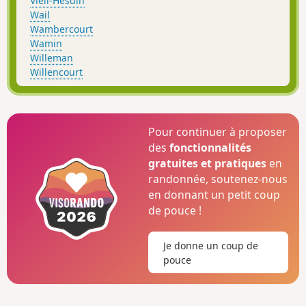
Vieil-Hesdin
Wail
Wambercourt
Wamin
Willeman
Willencourt
Pour continuer à proposer
des
fonctionnalités
gratuites et pratiques
en
randonnée, soutenez-nous
en donnant un petit coup
de pouce !
Je donne un coup de
pouce