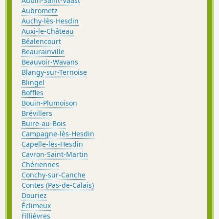
Aubin-Saint-Vaast
Aubrometz
Auchy-lès-Hesdin
Auxi-le-Château
Béalencourt
Beaurainville
Beauvoir-Wavans
Blangy-sur-Ternoise
Blingel
Boffles
Bouin-Plumoison
Brévillers
Buire-au-Bois
Campagne-lès-Hesdin
Capelle-lès-Hesdin
Cavron-Saint-Martin
Chériennes
Conchy-sur-Canche
Contes (Pas-de-Calais)
Douriez
Éclimeux
Fillièvres