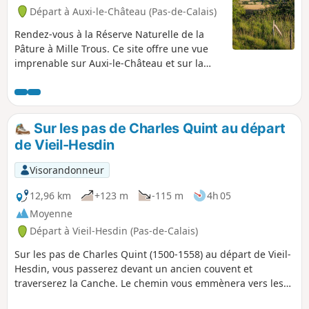
Départ à Auxi-le-Château (Pas-de-Calais)
Rendez-vous à la Réserve Naturelle de la
Pâture à Mille Trous. Ce site offre une vue
imprenable sur Auxi-le-Château et sur la
vallée de l'Authie. Un petit circuit vallonné et
un bon bol d'air. Prévoyez de bonnes
chaussures!
Sur les pas de Charles Quint au départ
de Vieil-Hesdin
Visorandonneur
12,96 km
+123 m
-115 m
4h 05
Moyenne
Départ à Vieil-Hesdin (Pas-de-Calais)
Sur les pas de Charles Quint (1500-1558) au départ de Vieil-
Hesdin, vous passerez devant un ancien couvent et
traverserez la Canche. Le chemin vous emmènera vers les
hauteurs de Le Quesnoy-en-Artois et le retour se fera tout