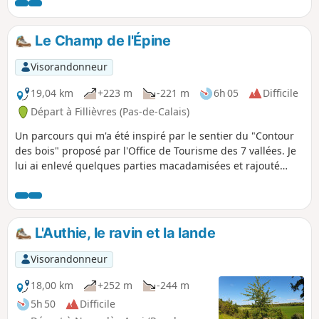
en descente via le Chemin des Morts. De beaux points de
vue s'offriront à vous vers la forêt d'Hesdin et si comme moi
vous avez la chance, vous croiserez peut-être quelques
Le Champ de l'Épine
chevreuils.
Visorandonneur
19,04 km
+223 m
-221 m
6h 05
Difficile
Départ à Fillièvres (Pas-de-Calais)
Un parcours qui m'a été inspiré par le sentier du "Contour
des bois" proposé par l'Office de Tourisme des 7 vallées. Je
lui ai enlevé quelques parties macadamisées et rajouté
quelques chemins. Vous partez pour une journée de pleine
nature.
L'Authie, le ravin et la lande
Visorandonneur
18,00 km
+252 m
-244 m
5h 50
Difficile