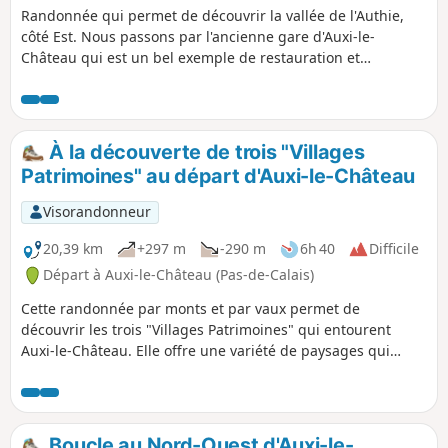
Randonnée qui permet de découvrir la vallée de l'Authie,
côté Est. Nous passons par l'ancienne gare d'Auxi-le-
Château qui est un bel exemple de restauration et
reconversion du patrimoine existant. Notons également le
petit cimetière militaire qui nous rappelle, ici aussi, les
horreurs de la guerre. Enfin, profitons des superbes points
de vue sur la vallée et sur la charmante ville d'Auxi.
À la découverte de trois "Villages
Patrimoines" au départ d'Auxi-le-Château
Visorandonneur
20,39 km
+297 m
-290 m
6h 40
Difficile
Départ à Auxi-le-Château (Pas-de-Calais)
Cette randonnée par monts et par vaux permet de
découvrir les trois "Villages Patrimoines" qui entourent
Auxi-le-Château. Elle offre une variété de paysages qui
témoignent de l'attachement des habitants aux patrimoines
et au respect de la diversité.
Boucle au Nord-Ouest d'Auxi-le-