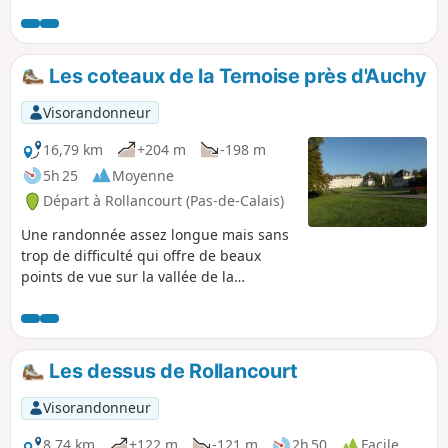
panorama très joli. Vous passerez en
bordure de la Forêt Domaniale d'Hesdin avec
une vue sur la Ferme du bois de Saint-Jean
une ancienne Commanderie de l'Ordre des
Les coteaux de la Ternoise près d'Auchy
Hospitaliers. La seule difficulté est une côte
pour sortir du village d'Auchy.
Visorandonneur
16,79 km
+204 m
-198 m
5h 25
Moyenne
Départ à Rollancourt (Pas-de-Calais)
Une randonnée assez longue mais sans
trop de difficulté qui offre de beaux
points de vue sur la vallée de la
Ternoise. Mai 2025 : Le sentier de
Montigny (3) a été bien nettoyé, ce qui
n'était pas arrivé depuis belle lurette ! Il
est pour l'instant parfaitement
Les dessus de Rollancourt
praticable.
Visorandonneur
8,74 km
+122 m
-121 m
2h 50
Facile