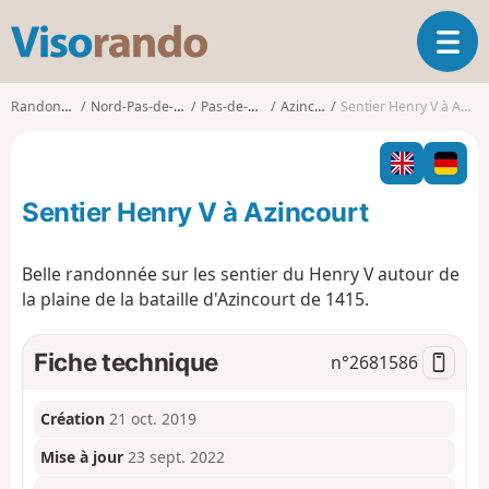
V
O
i
u
s
v
o
Randonnées
Nord-Pas-de-Calais
Pas-de-Calais
Azincourt
Sentier Henry V à Azincourt
r
r
i
a
r
n
l
d
Sentier Henry V à Azincourt
a
o
n
a
Belle randonnée sur les sentier du Henry V autour de
v
la plaine de la bataille d'Azincourt de 1415.
i
g
a
Fiche technique
n°
2681586
t
i
o
Création
21 oct. 2019
n
Mise à jour
23 sept. 2022