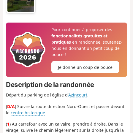
Pour continuer à proposer des
fonctionnalités gratuites et
pratiques
en randonnée, soutenez-
nous en donnant un petit coup de
pouce !
Je donne un coup de pouce
Description de la randonnée
Départ du parking de l'église d'
Azincourt
.
(
D/A
) Suivre la route direction Nord-Ouest et passer devant
le
centre historique
.
(
1
) Au carrefour avec un calvaire, prendre à droite. Dans le
virage, suivre le chemin légèrement sur la droite jusqu'à la