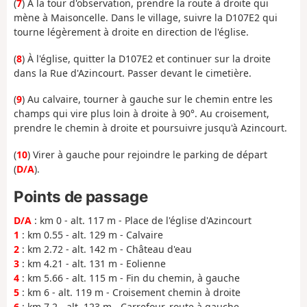
(
7
) À la tour d'observation, prendre la route à droite qui
mène à Maisoncelle. Dans le village, suivre la D107E2 qui
tourne légèrement à droite en direction de l'église.
(
8
) À l'église, quitter la D107E2 et continuer sur la droite
dans la Rue d'Azincourt. Passer devant le cimetière.
(
9
) Au calvaire, tourner à gauche sur le chemin entre les
champs qui vire plus loin à droite à 90°. Au croisement,
prendre le chemin à droite et poursuivre jusqu'à Azincourt.
(
10
) Virer à gauche pour rejoindre le parking de départ
(
D/A
).
Points de passage
D/A
: km 0 - alt. 117 m - Place de l'église d'Azincourt
1
: km 0.55 - alt. 129 m - Calvaire
2
: km 2.72 - alt. 142 m - Château d'eau
3
: km 4.21 - alt. 131 m - Eolienne
4
: km 5.66 - alt. 115 m - Fin du chemin, à gauche
5
: km 6 - alt. 119 m - Croisement chemin à droite
6
: km 7.2 - alt. 123 m - Carrefour, route à gauche