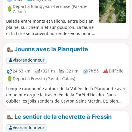
Départ à Blangy-sur-Ternoise (Pas-de-
Calais)
Balade entre monts et vallons, entre bois en
plaine, sur chemin et sur goudron. La faune
et la flore se trouvent au rendez-vous pour le
plaisir de chacun. Quelques petites
grimpettes mais rien d'insurmontable.
Jouons avec la Planquette
Visorandonneur
24,63 km
+321 m
-321 m
7h 55
Difficile
Départ à Fressin (Pas-de-Calais)
Longue randonnée autour de la Vallée de la Planquette avec
en point d'orgue la traversée de la Forêt d'Hesdin. Sans
oublier les jolis sentiers de Cavron-Saint-Martin. Et, bien
sûr, j'ai pris soin de ne pas éviter la belle grimpette du Bois
de Fressin qui ravit plus d’un mollet. Quand je suis passé
Le sentier de la chevrette à Fressin
début septembre 2023, les chemins étaient excellents mais
les premières pluies vont vite les dégrader et la balade
Visorandonneur
deviendra très difficile. L'utilisation de l'appli facilite