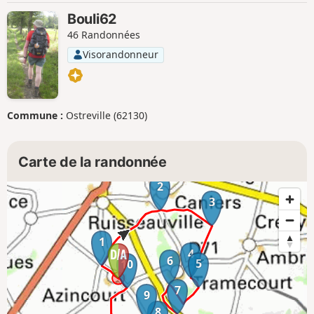
Bouli62
46 Randonnées
Visorandonneur
Commune :
Ostreville (62130)
Carte de la randonnée
2
3
1
4
6
5
10
7
9
8