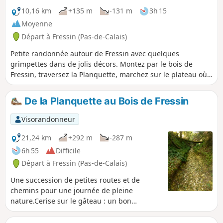
grandement le cheminement !
10,16 km
+135 m
-131 m
3h 15
Moyenne
Départ à Fressin (Pas-de-Calais)
Petite randonnée autour de Fressin avec quelques
grimpettes dans de jolis décors. Montez par le bois de
Fressin, traversez la Planquette, marchez sur le plateau où
de belles photos du château de Fressin seront à prendre,
château que vous contemplez de plus près sur le retour.
De la Planquette au Bois de Fressin
Sentier bien balisé Jaune. Certains diront que cela est
inutile de retranscrire des chemins balisés mais pour moi il
Visorandonneur
est important de les faire connaître de la communauté.
21,24 km
+292 m
-287 m
6h 55
Difficile
Départ à Fressin (Pas-de-Calais)
Une succession de petites routes et de
chemins pour une journée de pleine
nature.Cerise sur le gâteau : un bon
dénivelé avec une superbe grimpette dans
le Bois de Fressin. Pour les randonneurs très