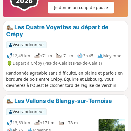
Je donne un coup de pouce
Les Quatre Voyettes au départ de
Crépy
Visorandonneur
12,48 km
+71 m
-71 m
3h 45
Moyenne
Départ à Crépy (Pas-de-Calais) (Pas-de-Calais)
Randonnée agréable sans difficulté, en plaine et parfois en
bordure de bois entre Crépy, Équirre et Lisbourg. Vous
devinerez à l'Ouest le clocher tord de l'église de Verchin.
Les Vallons de Blangy-sur-Ternoise
Visorandonneur
13,69 km
+171 m
-178 m
4h 25
Moyenne