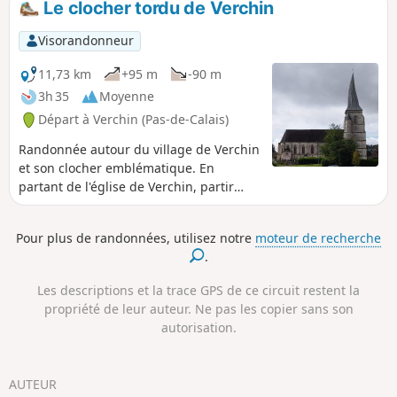
Le clocher tordu de Verchin
aguerris, je conseille fortement la variante
décrite dans les infos pratiques.
Visorandonneur
11,73 km
+95 m
-90 m
3h 35
Moyenne
Départ à Verchin (Pas-de-Calais)
Randonnée autour du village de Verchin
et son clocher emblématique. En
partant de l'église de Verchin, partir
vers l'Est et faire le tour du territoire de
Verchin.
Pour plus de randonnées, utilisez notre
moteur de recherche
.
Les descriptions et la trace GPS de ce circuit restent la
propriété de leur auteur. Ne pas les copier sans son
autorisation.
AUTEUR