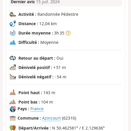
Dernier avis
15 juil. 2024
Activité :
Randonnée Pédestre
Distance :
12,04 km
Durée moyenne :
3h 35
Difficulté :
Moyenne
Retour au départ :
Oui
Dénivelé positif :
+ 51 m
Dénivelé négatif :
- 54 m
Point haut :
143 m
Point bas :
104 m
Pays :
France
Commune :
Azincourt
(62310)
Départ/Arrivée :
N 50.462581° / E 2.129636°