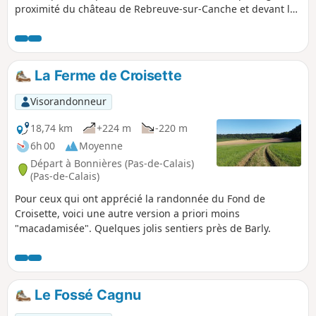
proximité du château de Rebreuve-sur-Canche et devant la
chapelle de Petit Bouret Notre Dame de Bon Secours.
La Ferme de Croisette
Visorandonneur
18,74 km
+224 m
-220 m
6h 00
Moyenne
Départ à Bonnières (Pas-de-Calais)
(Pas-de-Calais)
Pour ceux qui ont apprécié la randonnée du Fond de
Croisette, voici une autre version a priori moins
"macadamisée". Quelques jolis sentiers près de Barly.
Le Fossé Cagnu