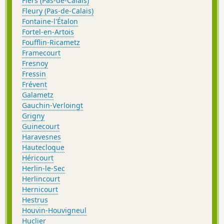
Flers (Pas-de-Calais)
Fleury (Pas-de-Calais)
Fontaine-l'Étalon
Fortel-en-Artois
Foufflin-Ricametz
Framecourt
Fresnoy
Fressin
Frévent
Galametz
Gauchin-Verloingt
Grigny
Guinecourt
Haravesnes
Hautecloque
Héricourt
Herlin-le-Sec
Herlincourt
Hernicourt
Hestrus
Houvin-Houvigneul
Huclier