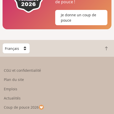
de pouce !
Je donne un coup de
pouce
C
R
h
e
o
t
i
o
s
CGU et confidentialité
u
i
r
s
Plan du site
e
s
n
e
Emplois
h
z
Actualités
a
u
u
n
Coup de pouce 2026
t
p