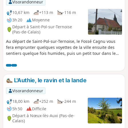
Visorandonneur
10,67 km
+113 m
-116 m
3h 20
Moyenne
Départ à Saint-Pol-sur-Ternoise
(Pas-de-Calais)
Au départ de Saint-Pol-sur-Ternoise, le Fossé Cagnu vous
fera emprunter quelques voyettes de la ville ensuite des
sentiers quelque fois humides, puis un petit tour dans le
village de Troisvaux avant de descendre le fameux fossé. En
chemin, il n'est pas rare de croiser quelques chevreuils.
L'Authie, le ravin et la lande
Visorandonneur
18,00 km
+252 m
-244 m
5h 50
Difficile
Départ à Nœux-lès-Auxi (Pas-de-
Calais)