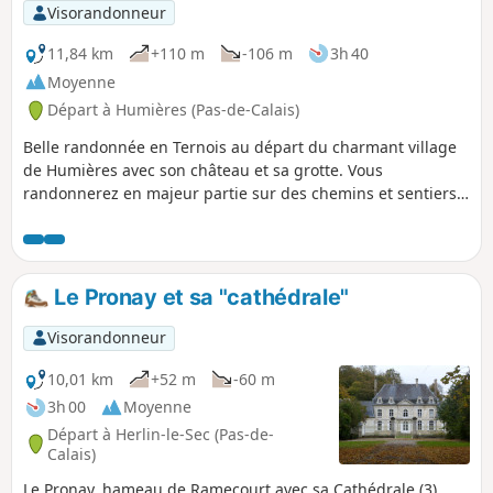
Visorandonneur
11,84 km
+110 m
-106 m
3h 40
Moyenne
Départ à Humières (Pas-de-Calais)
Belle randonnée en Ternois au départ du charmant village
de Humières avec son château et sa grotte. Vous
randonnerez en majeur partie sur des chemins et sentiers
qui peuvent s'avérer boueux par temps humide mais le
paysage fait vite oublier ce détail.
Le Pronay et sa "cathédrale"
Visorandonneur
10,01 km
+52 m
-60 m
3h 00
Moyenne
Départ à Herlin-le-Sec (Pas-de-
Calais)
Le Pronay, hameau de Ramecourt avec sa Cathédrale (3),