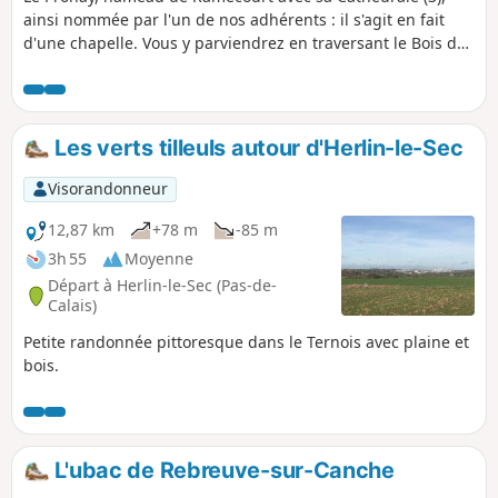
ainsi nommée par l'un de nos adhérents : il s'agit en fait
d'une chapelle. Vous y parviendrez en traversant le Bois de
Pronay. Pour le retour vous suivrez un tronçon de l'ancienne
voie ferrée de Saint-Pol à Frévent et pour finir vous passerez
devant le château de Sains. Balade largement ombragée.
Les verts tilleuls autour d'Herlin-le-Sec
Visorandonneur
12,87 km
+78 m
-85 m
3h 55
Moyenne
Départ à Herlin-le-Sec (Pas-de-
Calais)
Petite randonnée pittoresque dans le Ternois avec plaine et
bois.
L'ubac de Rebreuve-sur-Canche