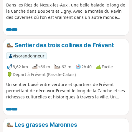
Dans les Riez de Nœux-les-Auxi, une belle balade le long de
la Canche dans Boubers et Ligny. Avec la montée du Ravin
des Cavernes où l'on est vraiment dans un autre monde
(encore plus maintenant, avec le chaos final). Parcours
devenant très difficile en période humide dans le riez et le
ravin.
Sentier des trois collines de Frévent
Visorandonneur
8,62 km
+66 m
-62 m
2h 40
Facile
Départ à Frévent (Pas-de-Calais)
Un sentier boisé entre verdure et quartiers de Frévent
permettant de découvrir Frévent le long de la Canche et ses
richesses culturelles et historiques à travers la ville. Un
mélange agréable et dépaysant.
Les grasses Maronnes