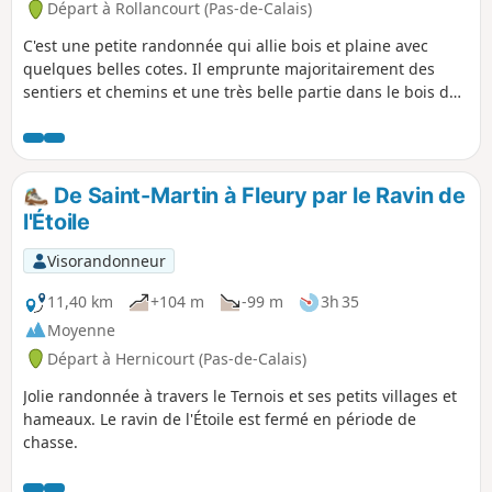
Départ à Rollancourt (Pas-de-Calais)
C'est une petite randonnée qui allie bois et plaine avec
quelques belles cotes. Il emprunte majoritairement des
sentiers et chemins et une très belle partie dans le bois de
Rollancourt où comme moi vous aurez peut-être la change
de croiser quelques chevreuils.
De Saint-Martin à Fleury par le Ravin de
l'Étoile
Visorandonneur
11,40 km
+104 m
-99 m
3h 35
Moyenne
Départ à Hernicourt (Pas-de-Calais)
Jolie randonnée à travers le Ternois et ses petits villages et
hameaux. Le ravin de l'Étoile est fermé en période de
chasse.