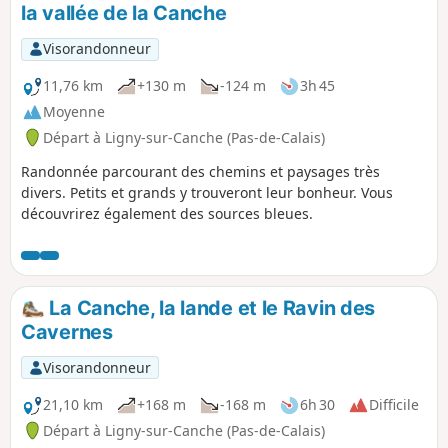
la vallée de la Canche
Visorandonneur
11,76 km
+130 m
-124 m
3h 45
Moyenne
Départ à Ligny-sur-Canche (Pas-de-Calais)
Randonnée parcourant des chemins et paysages très
divers. Petits et grands y trouveront leur bonheur. Vous
découvrirez également des sources bleues.
La Canche, la lande et le Ravin des
Cavernes
Visorandonneur
21,10 km
+168 m
-168 m
6h 30
Difficile
Départ à Ligny-sur-Canche (Pas-de-Calais)