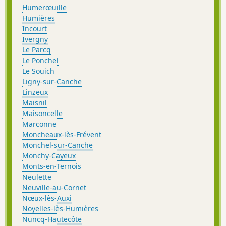
Humerœuille
Humières
Incourt
Ivergny
Le Parcq
Le Ponchel
Le Souich
Ligny-sur-Canche
Linzeux
Maisnil
Maisoncelle
Marconne
Moncheaux-lès-Frévent
Monchel-sur-Canche
Monchy-Cayeux
Monts-en-Ternois
Neulette
Neuville-au-Cornet
Nœux-lès-Auxi
Noyelles-lès-Humières
Nuncq-Hautecôte