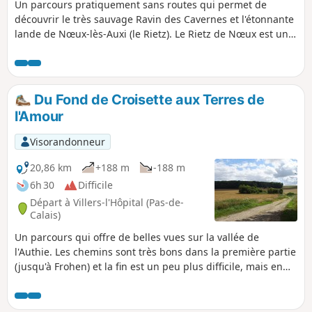
Un parcours pratiquement sans routes qui permet de
découvrir le très sauvage Ravin des Cavernes et l'étonnante
lande de Nœux-lès-Auxi (le Rietz). Le Rietz de Nœux est une
réserve naturelle protégée. On y trouve surtout au
printemps de très belles orchidées. Bien sûr, ne pas
cueillir ! Ce circuit reprend une très grande partie du
"Sentier de l'Étoile" dont on trouve quelques tracés, mais
Du Fond de Croisette aux Terres de
pas de descriptif. En outre son balisage est minimaliste
l'Amour
(peut-être même disparu en mai 2025). Les barrières sont
près du grillage à droite Avant de vous attaquer à ce
Visorandonneur
parcours, je vous conseille de visionner les 2 vidéos dont on
trouve les liens dans le commentaire de Denis.
20,86 km
+188 m
-188 m
6h 30
Difficile
Départ à Villers-l'Hôpital (Pas-de-
Calais)
Un parcours qui offre de belles vues sur la vallée de
l'Authie. Les chemins sont très bons dans la première partie
(jusqu'à Frohen) et la fin est un peu plus difficile, mais en
pleine campagne.