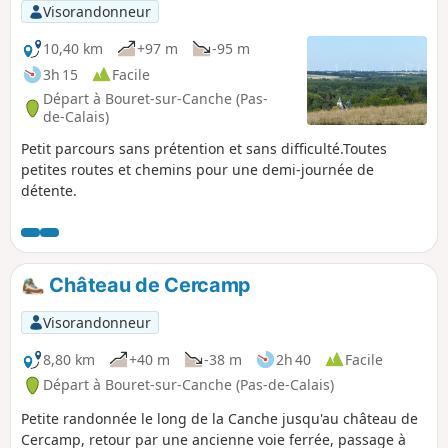
Visorandonneur
10,40 km
+97 m
-95 m
3h 15
Facile
Départ à Bouret-sur-Canche (Pas-
de-Calais)
Petit parcours sans prétention et sans difficulté.Toutes
petites routes et chemins pour une demi-journée de
détente.
Château de Cercamp
Visorandonneur
8,80 km
+40 m
-38 m
2h 40
Facile
Départ à Bouret-sur-Canche (Pas-de-Calais)
Petite randonnée le long de la Canche jusqu'au château de
Cercamp, retour par une ancienne voie ferrée, passage à