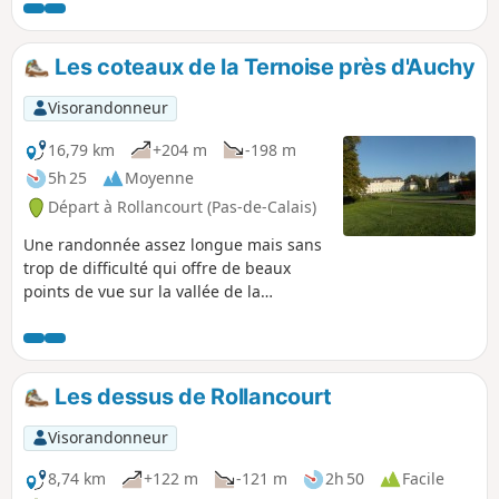
un bon bol d'air. Prévoyez de bonnes
chaussures!
Les coteaux de la Ternoise près d'Auchy
Visorandonneur
16,79 km
+204 m
-198 m
5h 25
Moyenne
Départ à Rollancourt (Pas-de-Calais)
Une randonnée assez longue mais sans
trop de difficulté qui offre de beaux
points de vue sur la vallée de la
Ternoise. Mai 2025 : Le sentier de
Montigny (3) a été bien nettoyé, ce qui
n'était pas arrivé depuis belle lurette ! Il
est pour l'instant parfaitement
Les dessus de Rollancourt
praticable.
Visorandonneur
8,74 km
+122 m
-121 m
2h 50
Facile