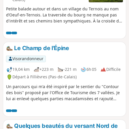
Petite balade autour et dans un village du Ternois au nom
d’Oeuf-en-Ternois. La traversée du bourg ne manque pas
d'intérêt et ses chemins bien sympathiques. À la croisée du
Bois Robert, vous y croiserez peut être comme moi
quelques chevreuils.
Le Champ de l'Épine
Visorandonneur
19,04 km
+223 m
-221 m
6h 05
Difficile
Départ à Fillièvres (Pas-de-Calais)
Un parcours qui m'a été inspiré par le sentier du "Contour
des bois" proposé par l'Office de Tourisme des 7 vallées. Je
lui ai enlevé quelques parties macadamisées et rajouté
quelques chemins. Vous partez pour une journée de pleine
nature.
Quelques beautés du versant Nord de