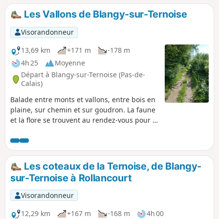
Les Vallons de Blangy-sur-Ternoise
Visorandonneur
13,69 km
+171 m
-178 m
4h 25
Moyenne
Départ à Blangy-sur-Ternoise (Pas-de-
Calais)
Balade entre monts et vallons, entre bois en
plaine, sur chemin et sur goudron. La faune
et la flore se trouvent au rendez-vous pour le
plaisir de chacun. Quelques petites
grimpettes mais rien d'insurmontable.
Les coteaux de la Ternoise, de Blangy-
sur-Ternoise à Rollancourt
Visorandonneur
12,29 km
+167 m
-168 m
4h 00