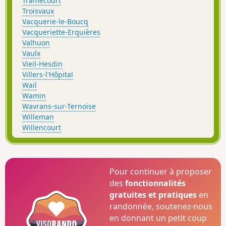
Tramecourt
Troisvaux
Vacquerie-le-Boucq
Vacqueriette-Erquières
Valhuon
Vaulx
Vieil-Hesdin
Villers-l'Hôpital
Wail
Wamin
Wavrans-sur-Ternoise
Willeman
Willencourt
Pour continuer à proposer
des
fonctionnalités
gratuites et pratiques
en
randonnée, soutenez-nous
en donnant un petit coup