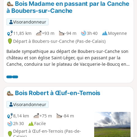
Bois Madame en passant par la Canche
p
à Boubers-sur-Canche
Visorandonneur
11,85 km
+93 m
-94 m
3h 40
Moyenne
Départ à Boubers-sur-Canche (Pas-de-Calais)
Balade sympathique au départ de Boubers-sur-Canche son
château et son église Saint-Léger, qui en passant par la
Canche, conduira sur le plateau de Vacquerie-le-Boucq en
contournant le Bois Madame, puis c'est la descente le long
du Bois des Avents jusque Boubers-sur-Canche.
Bois Robert à Œuf-en-Ternois
Visorandonneur
8,14 km
+75 m
-84 m
2h 30
Facile
Départ à Œuf-en-Ternois (Pas-de-
Calais)