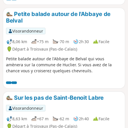
Petite balade autour de l'Abbaye de
Belval
Visorandonneur
8,06 km
+75 m
-70 m
2h 30
Facile
Départ à Troisvaux (Pas-de-Calais)
Petite balade autour de l'Abbaye de Belval qui vous
amènera sur la commune de Huclier. Si vous avez de la
chance vous y croiserez quelques chevreuils.
Sur les pas de Saint-Benoit Labre
Visorandonneur
8,63 km
+67 m
-62 m
2h 40
Facile
Départ à Troisvaux (Pas-de-Calais)