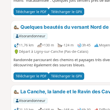
moins "macadamisée". Quelques jolis sentiers près de Bar
Télécharger le PDF
Télécharger le GPX
Quelques beautés du versant Nord de l
Visorandonneur
11,76 km
+130 m
-124 m
3h 45
Moyen
Départ à Ligny-sur-Canche (Pas-de-Calais)
Randonnée parcourant des chemins et paysages très divers
découvrirez également des sources bleues.
Télécharger le PDF
Télécharger le GPX
La Canche, la lande et le Ravin des Ca
Visorandonneur
21,10 km
+168 m
-168 m
6h 30
Difficil