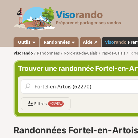
V
i
s
o
r
a
Outils
Randonnées
Aide ↗
Viso
rando
Pre
n
Visorando
Randonnées
Nord-Pas-de-Calais
Pas-de-Calais
Forte
d
o
Trouver une randonnée Fortel-en-Ar
Filtres
NOUVEAU
Randonnées Fortel-en-Artoi