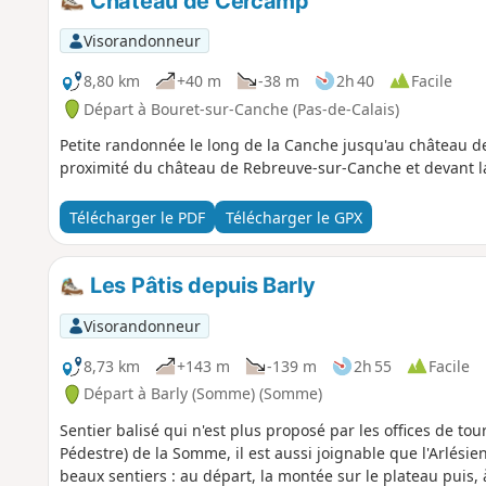
Château de Cercamp
Visorandonneur
8,80 km
+40 m
-38 m
2h 40
Facile
Départ à Bouret-sur-Canche (Pas-de-Calais)
Petite randonnée le long de la Canche jusqu'au château d
proximité du château de Rebreuve-sur-Canche et devant l
Télécharger le PDF
Télécharger le GPX
Les Pâtis depuis Barly
Visorandonneur
8,73 km
+143 m
-139 m
2h 55
Facile
Départ à Barly (Somme) (Somme)
Sentier balisé qui n'est plus proposé par les offices de 
Pédestre) de la Somme, il est aussi joignable que l'Arlésien
beaux sentiers : au départ, la montée sur le plateau puis, 