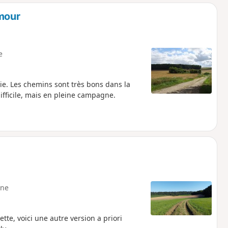
o
a
Amour
i
m
p
e
hie. Les chemins sont très bons dans la
difficile, mais en pleine campagne.
ne
te, voici une autre version a priori