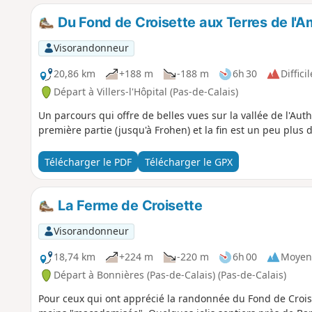
Du Fond de Croisette aux Terres de l'
Visorandonneur
20,86 km
+188 m
-188 m
6h 30
Difficil
Départ à Villers-l'Hôpital (Pas-de-Calais)
Un parcours qui offre de belles vues sur la vallée de l'Aut
première partie (jusqu'à Frohen) et la fin est un peu plus 
Télécharger le PDF
Télécharger le GPX
La Ferme de Croisette
Visorandonneur
18,74 km
+224 m
-220 m
6h 00
Moyen
Départ à Bonnières (Pas-de-Calais) (Pas-de-Calais)
Pour ceux qui ont apprécié la randonnée du Fond de Croiset