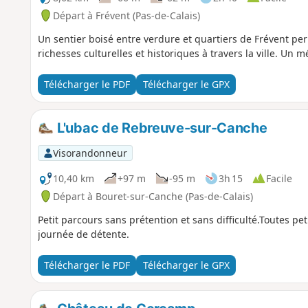
Départ à Frévent (Pas-de-Calais)
Un sentier boisé entre verdure et quartiers de Frévent per
richesses culturelles et historiques à travers la ville. Un
Télécharger le PDF
Télécharger le GPX
L'ubac de Rebreuve-sur-Canche
Visorandonneur
10,40 km
+97 m
-95 m
3h 15
Facile
Départ à Bouret-sur-Canche (Pas-de-Calais)
Petit parcours sans prétention et sans difficulté.Toutes p
journée de détente.
Télécharger le PDF
Télécharger le GPX