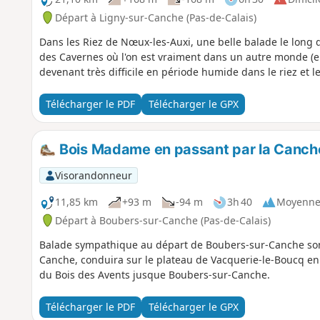
Départ à Ligny-sur-Canche (Pas-de-Calais)
Dans les Riez de Nœux-les-Auxi, une belle balade le long 
des Cavernes où l'on est vraiment dans un autre monde (en
devenant très difficile en période humide dans le riez et le
Télécharger le PDF
Télécharger le GPX
Bois Madame en passant par la Canch
Visorandonneur
11,85 km
+93 m
-94 m
3h 40
Moyenn
Départ à Boubers-sur-Canche (Pas-de-Calais)
Balade sympathique au départ de Boubers-sur-Canche son c
Canche, conduira sur le plateau de Vacquerie-le-Boucq en 
du Bois des Avents jusque Boubers-sur-Canche.
Télécharger le PDF
Télécharger le GPX