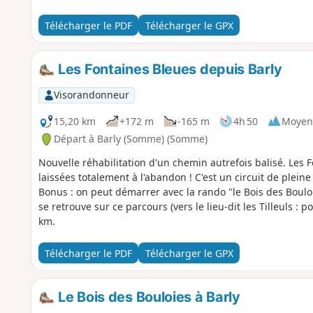
Télécharger le PDF
Télécharger le GPX
Les Fontaines Bleues depuis Barly
Visorandonneur
15,20 km
+172 m
-165 m
4h 50
Moyen
Départ à Barly (Somme) (Somme)
Nouvelle réhabilitation d'un chemin autrefois balisé. Les 
laissées totalement à l'abandon ! C'est un circuit de plein
Bonus : on peut démarrer avec la rando "le Bois des Bouloi
se retrouve sur ce parcours (vers le lieu-dit les Tilleuls : po
km.
Télécharger le PDF
Télécharger le GPX
Le Bois des Bouloies à Barly