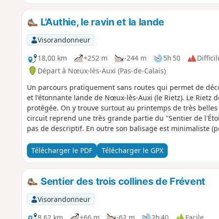
L'Authie, le ravin et la lande
Visorandonneur
18,00 km
+252 m
-244 m
5h 50
Difficil
Départ à Nœux-lès-Auxi (Pas-de-Calais)
Un parcours pratiquement sans routes qui permet de déco
et l'étonnante lande de Nœux-lès-Auxi (le Rietz). Le Rietz
protégée. On y trouve surtout au printemps de très belles o
circuit reprend une très grande partie du "Sentier de l'Ét
pas de descriptif. En outre son balisage est minimaliste 
barrières sont près du grillage à droite Avant de vous atta
visionner les 2 vidéos dont on trouve les liens dans le co
Télécharger le PDF
Télécharger le GPX
Sentier des trois collines de Frévent
Visorandonneur
8,62 km
+66 m
-62 m
2h 40
Facile