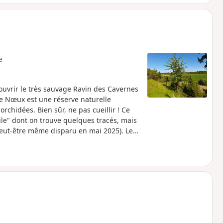
e
uvrir le très sauvage Ravin des Cavernes
 de Nœux est une réserve naturelle
rchidées. Bien sûr, ne pas cueillir ! Ce
oile" dont on trouve quelques tracés, mais
(peut-être même disparu en mai 2025). Les
quer à ce parcours, je vous conseille de
mmentaire de Denis.