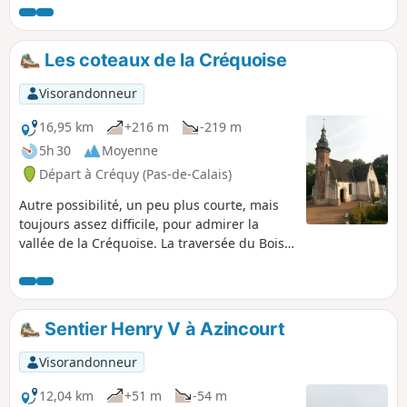
sèche, les chemins pouvant être assez
mauvais par temps pluvieux.Les 3/4 de
la balade se passent en lisière ou dans
Les coteaux de la Créquoise
le bois.
Visorandonneur
16,95 km
+216 m
-219 m
5h 30
Moyenne
Départ à Créquy (Pas-de-Calais)
Autre possibilité, un peu plus courte, mais
toujours assez difficile, pour admirer la
vallée de la Créquoise. La traversée du Bois
de Créquy est la même que sur l'autre
balade : Le Bois de Créquy, mais le retour
s'effectue par l'autre versant avec un joli
point de vue sur la vallée.
Sentier Henry V à Azincourt
Visorandonneur
12,04 km
+51 m
-54 m