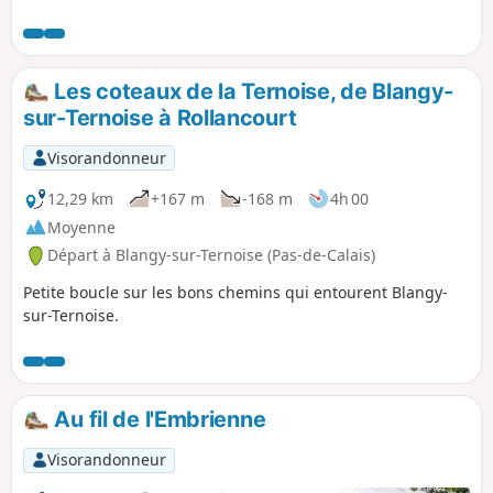
Ternoise. Mai 2025 : Le sentier de
Montigny (3) a été bien nettoyé, ce qui
n'était pas arrivé depuis belle lurette ! Il
est pour l'instant parfaitement
Les coteaux de la Ternoise, de Blangy-
praticable.
sur-Ternoise à Rollancourt
Visorandonneur
12,29 km
+167 m
-168 m
4h 00
Moyenne
Départ à Blangy-sur-Ternoise (Pas-de-Calais)
Petite boucle sur les bons chemins qui entourent Blangy-
sur-Ternoise.
Au fil de l'Embrienne
Visorandonneur