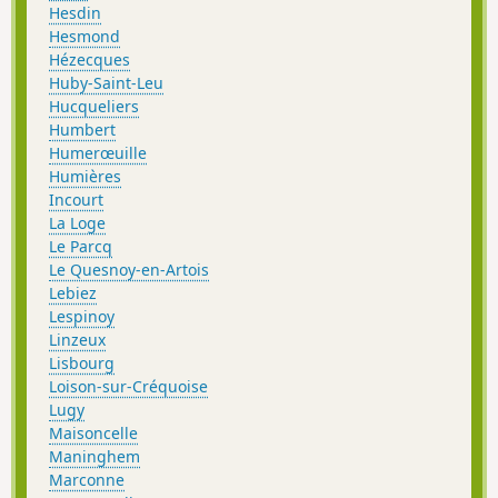
Hesdin
Hesmond
Hézecques
Huby-Saint-Leu
Hucqueliers
Humbert
Humerœuille
Humières
Incourt
La Loge
Le Parcq
Le Quesnoy-en-Artois
Lebiez
Lespinoy
Linzeux
Lisbourg
Loison-sur-Créquoise
Lugy
Maisoncelle
Maninghem
Marconne