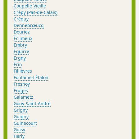
Coupelle-Vieille
Crépy (Pas-de-Calais)
Créquy
Dennebrœucq
Douriez
Éclimeux
Embry
Équirre
Ergny
Érin
Fillièvres
Fontaine-l'Étalon
Fresnoy
Fruges
Galametz
Gouy-Saint-André
Grigny
Guigny
Guinecourt
Guisy
Herly