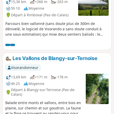
15,36 km
+266 m
-263 m
5h 10
Moyenne
Départ à Rimboval (Pas-de-Calais)
Parcours bien vallonné (sans doute plus de 300m de
dénivelé, le logiciel de Visorando a sans doute conduit à
une sous-estimation) qui mixe deux sentiers balisés : le
sentier du Mont Caudron à Rimboval et le sentier de la
Neuvaine à Embry. Après un départ en forêt, on termine sur
le plateau au milieu des cultures.
Les Vallons de Blangy-sur-Ternoise
Visorandonneur
13,69 km
+171 m
-178 m
4h 25
Moyenne
Départ à Blangy-sur-Ternoise (Pas-de-
Calais)
Balade entre monts et vallons, entre bois en
plaine, sur chemin et sur goudron. La faune
et la flore se trouvent au rendez-vous pour le