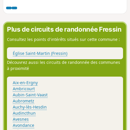
hauteurs de Le Quesnoy-en-Artois et le retour se fera tout
en descente via le Chemin des Morts. De beaux points de
vue s'offriront à vous vers la forêt d'Hesdin et si comme moi
vous avez la chance, vous croiserez peut-être quelques
chevreuils.
Plus de circuits de randonnée Fressin
Consultez les points d'intérêts situés sur cette commune :
Église Saint-Martin (Fressin)
Découvrez aussi les circuits de randonnée des communes
à proximité
Aix-en-Ergny
Ambricourt
Aubin-Saint-Vaast
Aubrometz
Auchy-lès-Hesdin
Audincthun
Avesnes
Avondance