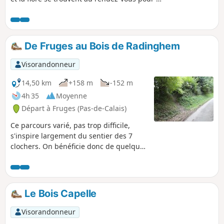
plaisir de chacun. Quelques petites
grimpettes mais rien d'insurmontable.
De Fruges au Bois de Radinghem
Visorandonneur
14,50 km
+158 m
-152 m
4h 35
Moyenne
Départ à Fruges (Pas-de-Calais)
Ce parcours varié, pas trop difficile,
s'inspire largement du sentier des 7
clochers. On bénéficie donc de quelques
passages balisés en Jaune.
Le Bois Capelle
Visorandonneur