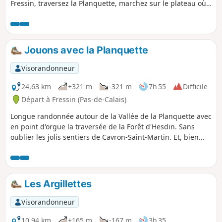
Fressin, traversez la Planquette, marchez sur le plateau où
de belles photos du château de Fressin seront à prendre,
château que vous contemplez de plus près sur le retour.
Sentier bien balisé Jaune. Certains diront que cela est
inutile de retranscrire des chemins balisés mais pour moi il
Jouons avec la Planquette
est important de les faire connaître de la communauté.
Visorandonneur
24,63 km
+321 m
-321 m
7h 55
Difficile
Départ à Fressin (Pas-de-Calais)
Longue randonnée autour de la Vallée de la Planquette avec
en point d'orgue la traversée de la Forêt d'Hesdin. Sans
oublier les jolis sentiers de Cavron-Saint-Martin. Et, bien
sûr, j'ai pris soin de ne pas éviter la belle grimpette du Bois
de Fressin qui ravit plus d’un mollet. Quand je suis passé
début septembre 2023, les chemins étaient excellents mais
les premières pluies vont vite les dégrader et la balade
Les Argillettes
deviendra très difficile. L'utilisation de l'appli facilite
grandement le cheminement !
Visorandonneur
10,94 km
+165 m
-167 m
3h 35