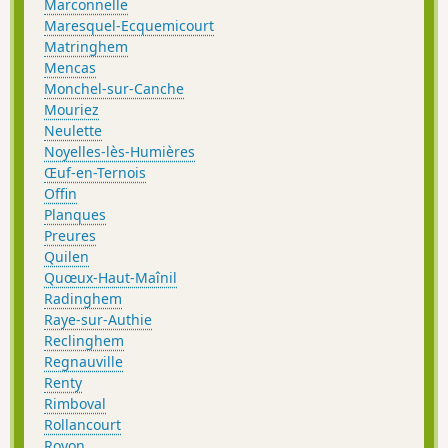
Marconnelle
Maresquel-Ecquemicourt
Matringhem
Mencas
Monchel-sur-Canche
Mouriez
Neulette
Noyelles-lès-Humières
Œuf-en-Ternois
Offin
Planques
Preures
Quilen
Quœux-Haut-Maînil
Radinghem
Raye-sur-Authie
Reclinghem
Regnauville
Renty
Rimboval
Rollancourt
Royon