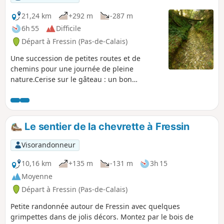
21,24 km
+292 m
-287 m
6h 55
Difficile
Départ à Fressin (Pas-de-Calais)
Une succession de petites routes et de
chemins pour une journée de pleine
nature.Cerise sur le gâteau : un bon
dénivelé avec une superbe grimpette dans
le Bois de Fressin. Pour les randonneurs très
aguerris, je conseille fortement la variante
décrite dans les infos pratiques.
Le sentier de la chevrette à Fressin
Visorandonneur
10,16 km
+135 m
-131 m
3h 15
Moyenne
Départ à Fressin (Pas-de-Calais)
Petite randonnée autour de Fressin avec quelques
grimpettes dans de jolis décors. Montez par le bois de