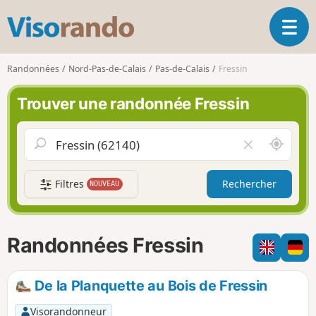
V
O
i
u
s
v
o
Randonnées
Nord-Pas-de-Calais
Pas-de-Calais
Fressin
r
r
i
a
Trouver une randonnée Fressin
r
n
l
d
a
o
A
V
n
u
i
a
t
d
v
Filtres
Rechercher
NOUVEAU
o
e
i
u
r
g
r
l
a
d
e
Randonnées Fressin
t
e
c
i
m
h
o
o
a
De la Planquette au Bois de Fressin
n
i
m
p
Visorandonneur