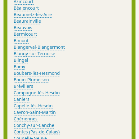
Azincourt
Béalencourt
Beaumetz-lès-Aire
Beaurainville
Beauvois
Bermicourt
Bimont
Blangerval-Blangermont
Blangy-sur-Ternoise
Blingel
Bomy
Boubers-lès-Hesmond
Bouin-Plumoison
Brévillers
Campagne-lès-Hesdin
Canlers
Capelle-lès-Hesdin
Cavron-Saint-Martin
Chériennes
Conchy-sur-Canche
Contes (Pas-de-Calais)
Coupelle-Neuve