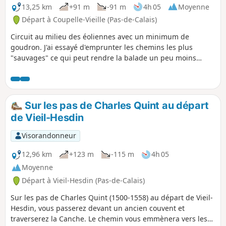
13,25 km
+91 m
-91 m
4h 05
Moyenne
Départ à Coupelle-Vieille (Pas-de-Calais)
Circuit au milieu des éoliennes avec un minimum de
goudron. J'ai essayé d'emprunter les chemins les plus
"sauvages" ce qui peut rendre la balade un peu moins
facile en période humide. Il est facile de coupler cette
rando à celle intitulée de Fruges au Bois de Radinghem
pour réaliser un parcours de 28 km.
Sur les pas de Charles Quint au départ
de Vieil-Hesdin
Visorandonneur
12,96 km
+123 m
-115 m
4h 05
Moyenne
Départ à Vieil-Hesdin (Pas-de-Calais)
Sur les pas de Charles Quint (1500-1558) au départ de Vieil-
Hesdin, vous passerez devant un ancien couvent et
traverserez la Canche. Le chemin vous emmènera vers les