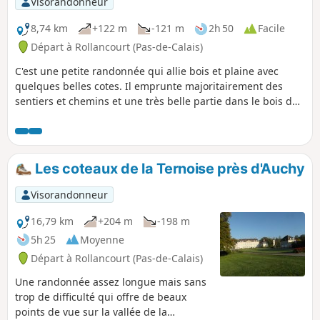
Visorandonneur
8,74 km
+122 m
-121 m
2h 50
Facile
Départ à Rollancourt (Pas-de-Calais)
C'est une petite randonnée qui allie bois et plaine avec
quelques belles cotes. Il emprunte majoritairement des
sentiers et chemins et une très belle partie dans le bois de
Rollancourt où comme moi vous aurez peut-être la change
de croiser quelques chevreuils.
Les coteaux de la Ternoise près d'Auchy
Visorandonneur
16,79 km
+204 m
-198 m
5h 25
Moyenne
Départ à Rollancourt (Pas-de-Calais)
Une randonnée assez longue mais sans
trop de difficulté qui offre de beaux
points de vue sur la vallée de la