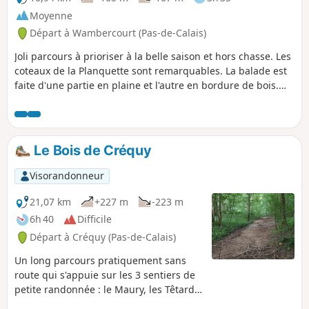
Moyenne
Départ à Wambercourt (Pas-de-Calais)
Joli parcours à prioriser à la belle saison et hors chasse. Les
coteaux de la Planquette sont remarquables. La balade est
faite d'une partie en plaine et l'autre en bordure de bois.
Sur les hauteurs vous aurez un point de vue très
intéressant.
Le Bois de Créquy
Visorandonneur
21,07 km
+227 m
-223 m
6h 40
Difficile
Départ à Créquy (Pas-de-Calais)
Un long parcours pratiquement sans
route qui s'appuie sur les 3 sentiers de
petite randonnée : le Maury, les Têtards
et les Fréniaux.Privilégier une période