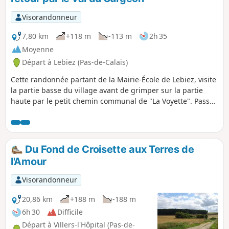
Visorandonneur
7,80 km
+118 m
-113 m
2h 35
Moyenne
Départ à Lebiez (Pas-de-Calais)
Cette randonnée partant de la Mairie-École de Lebiez, visite
la partie basse du village avant de grimper sur la partie
haute par le petit chemin communal de "La Voyette". Passez
par un petit arrêt à la Chapelle Saint-Hubert. Puis le chemin
redescend ensuite sur Royon où il retraverse la Créquoise
pour remonter en rive droite vers l'orée de la Forêt de
Créquy. Là, il redescend vers le val du Surgeon qui rejoint
Du Fond de Croisette aux Terres de
Lebiez par une gorge très encaissée et verdoyante, parfois
l'Amour
entièrement occupée par le ruisseau. Il faut alors
emprunter localement un chemin forestier en rive gauche
Visorandonneur
qui surplombe la gorge pour éviter ce tronçon et marcher à
pieds secs.
20,86 km
+188 m
-188 m
6h 30
Difficile
Départ à Villers-l'Hôpital (Pas-de-