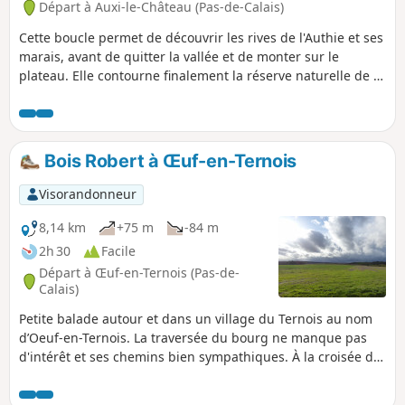
Départ à Auxi-le-Château (Pas-de-Calais)
Cette boucle permet de découvrir les rives de l'Authie et ses
marais, avant de quitter la vallée et de monter sur le
plateau. Elle contourne finalement la réserve naturelle de la
Pâture Mille Trous. Très beau point de vue sur Auxi-le-
Château et son église classée du XVe siècle.
Bois Robert à Œuf-en-Ternois
Visorandonneur
8,14 km
+75 m
-84 m
2h 30
Facile
Départ à Œuf-en-Ternois (Pas-de-
Calais)
Petite balade autour et dans un village du Ternois au nom
d’Oeuf-en-Ternois. La traversée du bourg ne manque pas
d'intérêt et ses chemins bien sympathiques. À la croisée du
Bois Robert, vous y croiserez peut être comme moi
quelques chevreuils.