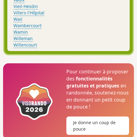
Vieil-Hesdin
Villers-l'Hôpital
Wail
Wambercourt
Wamin
Willeman
Willencourt
Pour continuer à proposer
des
fonctionnalités
gratuites et pratiques
en
randonnée, soutenez-nous
en donnant un petit coup
de pouce !
Je donne un coup de
pouce