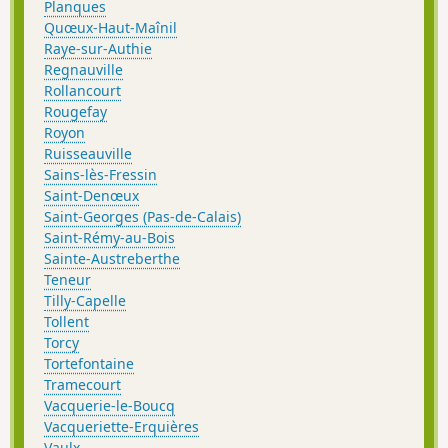
Planques
Quœux-Haut-Maînil
Raye-sur-Authie
Regnauville
Rollancourt
Rougefay
Royon
Ruisseauville
Sains-lès-Fressin
Saint-Denœux
Saint-Georges (Pas-de-Calais)
Saint-Rémy-au-Bois
Sainte-Austreberthe
Teneur
Tilly-Capelle
Tollent
Torcy
Tortefontaine
Tramecourt
Vacquerie-le-Boucq
Vacqueriette-Erquières
Vaulx