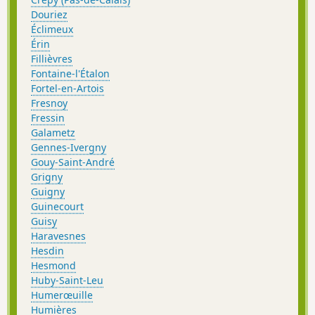
Douriez
Éclimeux
Érin
Fillièvres
Fontaine-l'Étalon
Fortel-en-Artois
Fresnoy
Fressin
Galametz
Gennes-Ivergny
Gouy-Saint-André
Grigny
Guigny
Guinecourt
Guisy
Haravesnes
Hesdin
Hesmond
Huby-Saint-Leu
Humerœuille
Humières