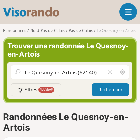
V
O
i
u
s
v
o
Randonnées
Nord-Pas-de-Calais
Pas-de-Calais
Le Quesnoy-en-Artois
r
r
i
a
Trouver une randonnée Le Quesnoy-
r
n
en-Artois
l
d
a
o
n
A
V
a
u
i
v
t
d
i
Filtres
Rechercher
NOUVEAU
o
e
g
u
r
a
r
l
t
d
e
i
Randonnées Le Quesnoy-en-
e
c
o
m
h
Artois
n
o
a
i
m