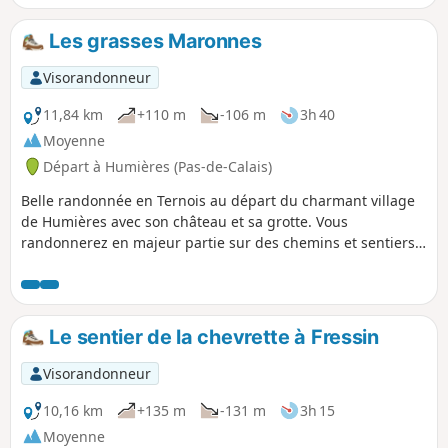
Les grasses Maronnes
Visorandonneur
11,84 km
+110 m
-106 m
3h 40
Moyenne
Départ à Humières (Pas-de-Calais)
Belle randonnée en Ternois au départ du charmant village
de Humières avec son château et sa grotte. Vous
randonnerez en majeur partie sur des chemins et sentiers
qui peuvent s'avérer boueux par temps humide mais le
paysage fait vite oublier ce détail.
Le sentier de la chevrette à Fressin
Visorandonneur
10,16 km
+135 m
-131 m
3h 15
Moyenne