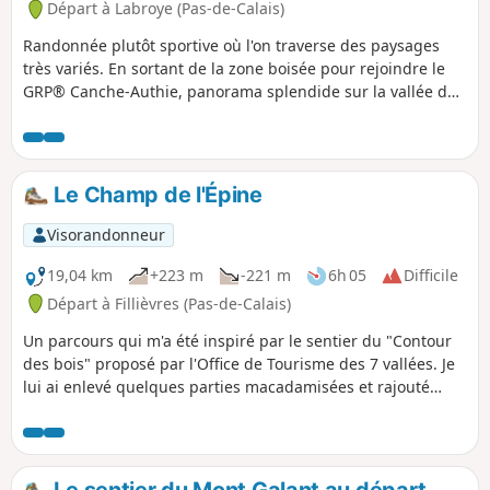
Départ à Labroye (Pas-de-Calais)
Randonnée plutôt sportive où l'on traverse des paysages
très variés. En sortant de la zone boisée pour rejoindre le
GRP® Canche-Authie, panorama splendide sur la vallée de
l'Authie.
Le Champ de l'Épine
Visorandonneur
19,04 km
+223 m
-221 m
6h 05
Difficile
Départ à Fillièvres (Pas-de-Calais)
Un parcours qui m'a été inspiré par le sentier du "Contour
des bois" proposé par l'Office de Tourisme des 7 vallées. Je
lui ai enlevé quelques parties macadamisées et rajouté
quelques chemins. Vous partez pour une journée de pleine
nature.
Le sentier du Mont Galant au départ