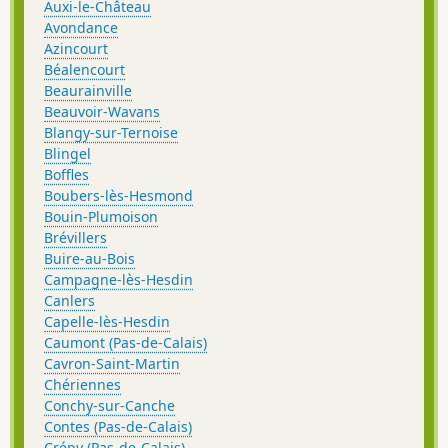
Auxi-le-Château
Avondance
Azincourt
Béalencourt
Beaurainville
Beauvoir-Wavans
Blangy-sur-Ternoise
Blingel
Boffles
Boubers-lès-Hesmond
Bouin-Plumoison
Brévillers
Buire-au-Bois
Campagne-lès-Hesdin
Canlers
Capelle-lès-Hesdin
Caumont (Pas-de-Calais)
Cavron-Saint-Martin
Chériennes
Conchy-sur-Canche
Contes (Pas-de-Calais)
Crépy (Pas-de-Calais)