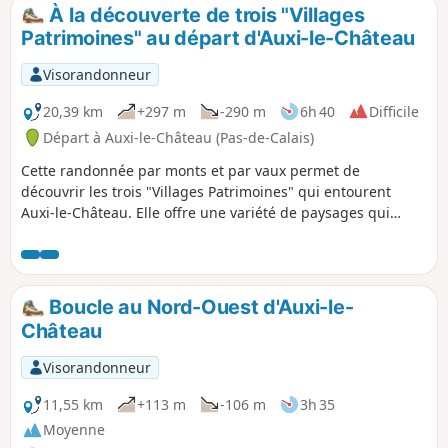
de vue sur la vallée et sur la charmante ville d'Auxi.
À la découverte de trois "Villages
Patrimoines" au départ d'Auxi-le-Château
Visorandonneur
20,39 km
+297 m
-290 m
6h 40
Difficile
Départ à Auxi-le-Château (Pas-de-Calais)
Cette randonnée par monts et par vaux permet de
découvrir les trois "Villages Patrimoines" qui entourent
Auxi-le-Château. Elle offre une variété de paysages qui
témoignent de l'attachement des habitants aux patrimoines
et au respect de la diversité.
Boucle au Nord-Ouest d'Auxi-le-
Château
Visorandonneur
11,55 km
+113 m
-106 m
3h 35
Moyenne