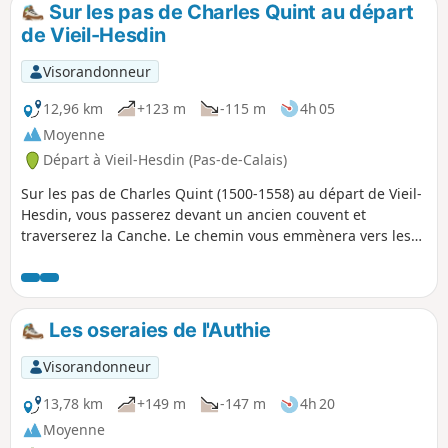
Sur les pas de Charles Quint au départ
p
de Vieil-Hesdin
Visorandonneur
12,96 km
+123 m
-115 m
4h 05
Moyenne
Départ à Vieil-Hesdin (Pas-de-Calais)
Sur les pas de Charles Quint (1500-1558) au départ de Vieil-
Hesdin, vous passerez devant un ancien couvent et
traverserez la Canche. Le chemin vous emmènera vers les
hauteurs de Le Quesnoy-en-Artois et le retour se fera tout
en descente via le Chemin des Morts. De beaux points de
vue s'offriront à vous vers la forêt d'Hesdin et si comme moi
vous avez la chance, vous croiserez peut-être quelques
Les oseraies de l'Authie
chevreuils.
Visorandonneur
13,78 km
+149 m
-147 m
4h 20
Moyenne