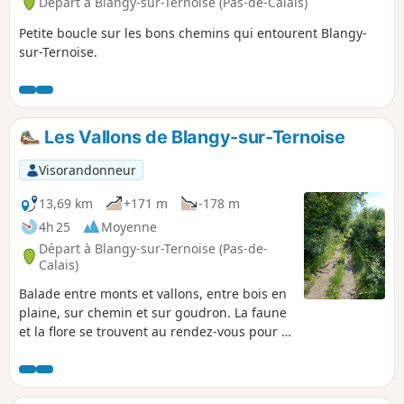
Départ à Blangy-sur-Ternoise (Pas-de-Calais)
Petite boucle sur les bons chemins qui entourent Blangy-
sur-Ternoise.
Les Vallons de Blangy-sur-Ternoise
Visorandonneur
13,69 km
+171 m
-178 m
4h 25
Moyenne
Départ à Blangy-sur-Ternoise (Pas-de-
Calais)
Balade entre monts et vallons, entre bois en
plaine, sur chemin et sur goudron. La faune
et la flore se trouvent au rendez-vous pour le
plaisir de chacun. Quelques petites
grimpettes mais rien d'insurmontable.