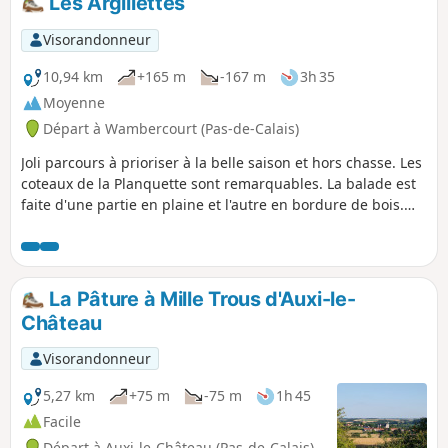
Les Argillettes
Visorandonneur
10,94 km
+165 m
-167 m
3h 35
Moyenne
Départ à Wambercourt (Pas-de-Calais)
Joli parcours à prioriser à la belle saison et hors chasse. Les
coteaux de la Planquette sont remarquables. La balade est
faite d'une partie en plaine et l'autre en bordure de bois.
Sur les hauteurs vous aurez un point de vue très
intéressant.
La Pâture à Mille Trous d'Auxi-le-
Château
Visorandonneur
5,27 km
+75 m
-75 m
1h 45
Facile
Départ à Auxi-le-Château (Pas-de-Calais)