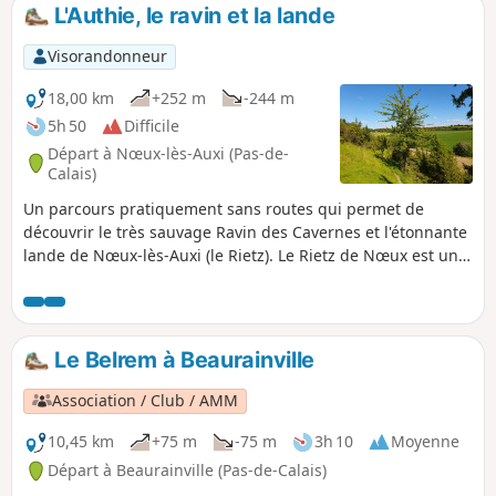
L'Authie, le ravin et la lande
Visorandonneur
18,00 km
+252 m
-244 m
5h 50
Difficile
Départ à Nœux-lès-Auxi (Pas-de-
Calais)
Un parcours pratiquement sans routes qui permet de
découvrir le très sauvage Ravin des Cavernes et l'étonnante
lande de Nœux-lès-Auxi (le Rietz). Le Rietz de Nœux est une
réserve naturelle protégée. On y trouve surtout au
printemps de très belles orchidées. Bien sûr, ne pas
cueillir ! Ce circuit reprend une très grande partie du
"Sentier de l'Étoile" dont on trouve quelques tracés, mais
Le Belrem à Beaurainville
pas de descriptif. En outre son balisage est minimaliste
(peut-être même disparu en mai 2025). Les barrières sont
Association / Club / AMM
près du grillage à droite Avant de vous attaquer à ce
parcours, je vous conseille de visionner les 2 vidéos dont on
10,45 km
+75 m
-75 m
3h 10
Moyenne
trouve les liens dans le commentaire de Denis.
Départ à Beaurainville (Pas-de-Calais)