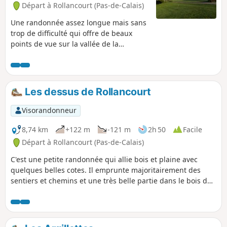
Départ à Rollancourt (Pas-de-Calais)
Une randonnée assez longue mais sans
trop de difficulté qui offre de beaux
points de vue sur la vallée de la
Ternoise. Mai 2025 : Le sentier de
Montigny (3) a été bien nettoyé, ce qui
n'était pas arrivé depuis belle lurette ! Il
est pour l'instant parfaitement
Les dessus de Rollancourt
praticable.
Visorandonneur
8,74 km
+122 m
-121 m
2h 50
Facile
Départ à Rollancourt (Pas-de-Calais)
C'est une petite randonnée qui allie bois et plaine avec
quelques belles cotes. Il emprunte majoritairement des
sentiers et chemins et une très belle partie dans le bois de
Rollancourt où comme moi vous aurez peut-être la change
de croiser quelques chevreuils.