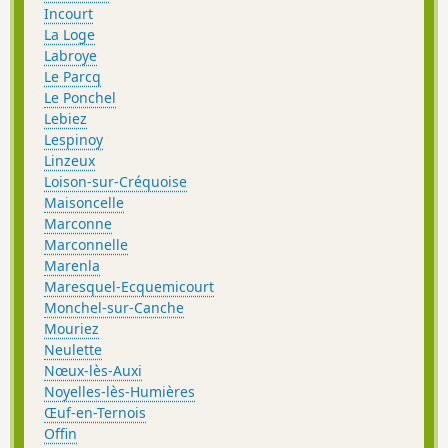
Incourt
La Loge
Labroye
Le Parcq
Le Ponchel
Lebiez
Lespinoy
Linzeux
Loison-sur-Créquoise
Maisoncelle
Marconne
Marconnelle
Marenla
Maresquel-Ecquemicourt
Monchel-sur-Canche
Mouriez
Neulette
Nœux-lès-Auxi
Noyelles-lès-Humières
Œuf-en-Ternois
Offin