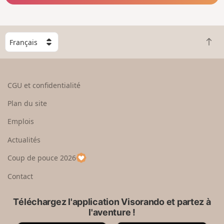
C
R
h
e
o
t
i
o
s
CGU et confidentialité
u
i
r
s
Plan du site
e
s
n
e
Emplois
h
z
Actualités
a
u
u
n
Coup de pouce 2026
t
p
a
Contact
y
s
Téléchargez l'application Visorando et partez à
l'aventure !