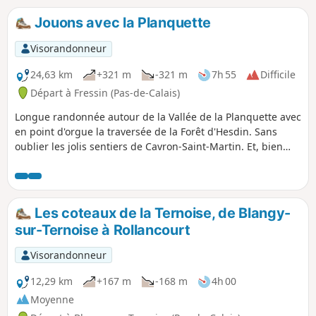
aguerris, je conseille fortement la variante
décrite dans les infos pratiques.
Jouons avec la Planquette
Visorandonneur
24,63 km
+321 m
-321 m
7h 55
Difficile
Départ à Fressin (Pas-de-Calais)
Longue randonnée autour de la Vallée de la Planquette avec
en point d'orgue la traversée de la Forêt d'Hesdin. Sans
oublier les jolis sentiers de Cavron-Saint-Martin. Et, bien
sûr, j'ai pris soin de ne pas éviter la belle grimpette du Bois
de Fressin qui ravit plus d’un mollet. Quand je suis passé
début septembre 2023, les chemins étaient excellents mais
les premières pluies vont vite les dégrader et la balade
Les coteaux de la Ternoise, de Blangy-
deviendra très difficile. L'utilisation de l'appli facilite
sur-Ternoise à Rollancourt
grandement le cheminement !
Visorandonneur
12,29 km
+167 m
-168 m
4h 00
Moyenne