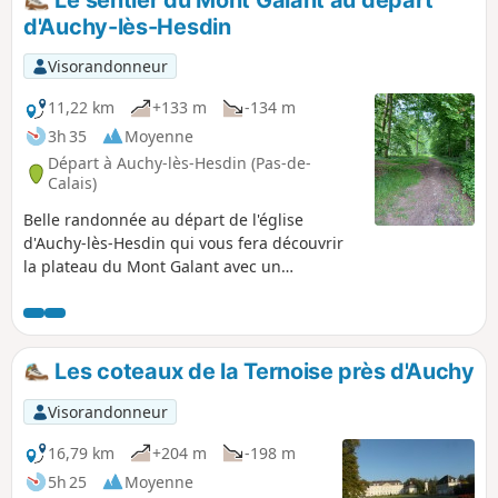
d'Auchy-lès-Hesdin
Visorandonneur
11,22 km
+133 m
-134 m
3h 35
Moyenne
Départ à Auchy-lès-Hesdin (Pas-de-
Calais)
Belle randonnée au départ de l'église
d'Auchy-lès-Hesdin qui vous fera découvrir
la plateau du Mont Galant avec un
panorama très joli. Vous passerez en
bordure de la Forêt Domaniale d'Hesdin avec
une vue sur la Ferme du bois de Saint-Jean
une ancienne Commanderie de l'Ordre des
Les coteaux de la Ternoise près d'Auchy
Hospitaliers. La seule difficulté est une côte
pour sortir du village d'Auchy.
Visorandonneur
16,79 km
+204 m
-198 m
5h 25
Moyenne