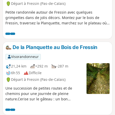
Départ à Fressin (Pas-de-Calais)
Petite randonnée autour de Fressin avec quelques
grimpettes dans de jolis décors. Montez par le bois de
Fressin, traversez la Planquette, marchez sur le plateau où
de belles photos du château de Fressin seront à prendre,
château que vous contemplez de plus près sur le retour.
Sentier bien balisé Jaune. Certains diront que cela est
inutile de retranscrire des chemins balisés mais pour moi il
De la Planquette au Bois de Fressin
est important de les faire connaître de la communauté.
Visorandonneur
21,24 km
+292 m
-287 m
6h 55
Difficile
Départ à Fressin (Pas-de-Calais)
Une succession de petites routes et de
chemins pour une journée de pleine
nature.Cerise sur le gâteau : un bon
dénivelé avec une superbe grimpette dans
le Bois de Fressin. Pour les randonneurs très