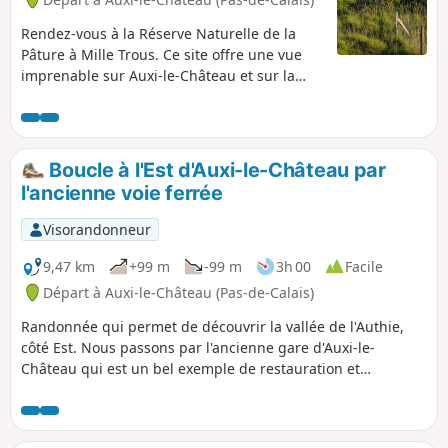
Rendez-vous à la Réserve Naturelle de la
Pâture à Mille Trous. Ce site offre une vue
imprenable sur Auxi-le-Château et sur la
vallée de l'Authie. Un petit circuit vallonné et
un bon bol d'air. Prévoyez de bonnes
chaussures!
Boucle à l'Est d'Auxi-le-Château par
l'ancienne voie ferrée
Visorandonneur
9,47 km
+99 m
-99 m
3h 00
Facile
Départ à Auxi-le-Château (Pas-de-Calais)
Randonnée qui permet de découvrir la vallée de l'Authie,
côté Est. Nous passons par l'ancienne gare d'Auxi-le-
Château qui est un bel exemple de restauration et
reconversion du patrimoine existant. Notons également le
petit cimetière militaire qui nous rappelle, ici aussi, les
horreurs de la guerre. Enfin, profitons des superbes points