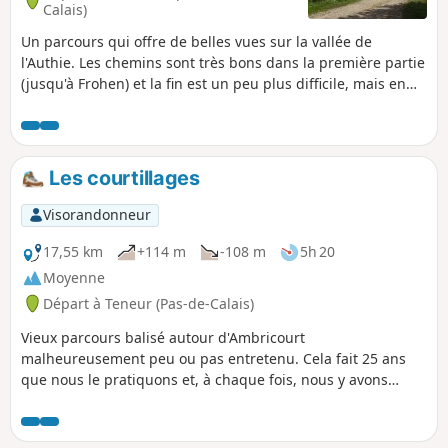
Calais)
Un parcours qui offre de belles vues sur la vallée de
l'Authie. Les chemins sont très bons dans la première partie
(jusqu'à Frohen) et la fin est un peu plus difficile, mais en
pleine campagne.
Les courtillages
Visorandonneur
17,55 km
+114 m
-108 m
5h 20
Moyenne
Départ à Teneur (Pas-de-Calais)
Vieux parcours balisé autour d'Ambricourt
malheureusement peu ou pas entretenu. Cela fait 25 ans
que nous le pratiquons et, à chaque fois, nous y avons
rencontré des difficultés (balisage défectueux, chemins
enfouis sous les orties ou difficilement praticables).Le
départ de Teneur permet de passer (deux fois) devant le