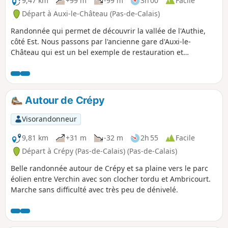
9,47 km
+99 m
-99 m
3h 00
Facile
Départ à Auxi-le-Château (Pas-de-Calais)
Randonnée qui permet de découvrir la vallée de l'Authie,
côté Est. Nous passons par l'ancienne gare d'Auxi-le-
Château qui est un bel exemple de restauration et
reconversion du patrimoine existant. Notons également le
petit cimetière militaire qui nous rappelle, ici aussi, les
horreurs de la guerre. Enfin, profitons des superbes points
de vue sur la vallée et sur la charmante ville d'Auxi.
Autour de Crépy
Visorandonneur
9,81 km
+31 m
-32 m
2h 55
Facile
Départ à Crépy (Pas-de-Calais) (Pas-de-Calais)
Belle randonnée autour de Crépy et sa plaine vers le parc
éolien entre Verchin avec son clocher tordu et Ambricourt.
Marche sans difficulté avec très peu de dénivelé.