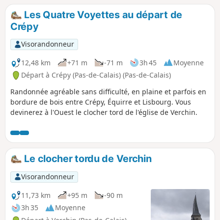
Les Quatre Voyettes au départ de
Crépy
Visorandonneur
12,48 km
+71 m
-71 m
3h 45
Moyenne
Départ à Crépy (Pas-de-Calais) (Pas-de-Calais)
Randonnée agréable sans difficulté, en plaine et parfois en
bordure de bois entre Crépy, Équirre et Lisbourg. Vous
devinerez à l'Ouest le clocher tord de l'église de Verchin.
Le clocher tordu de Verchin
Visorandonneur
11,73 km
+95 m
-90 m
3h 35
Moyenne