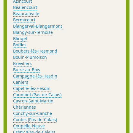
Azincourt
Béalencourt
Beaurainville
Bermicourt
Blangerval-Blangermont
Blangy-sur-Ternoise
Blingel
Boffles
Boubers-lès-Hesmond
Bouin-Plumoison
Brévillers
Buire-au-Bois
Campagne-lès-Hesdin
Canlers
Capelle-lès-Hesdin
Caumont (Pas-de-Calais)
Cavron-Saint-Martin
Chériennes
Conchy-sur-Canche
Contes (Pas-de-Calais)
Coupelle-Neuve
Crépy (Pas-de-Calais)