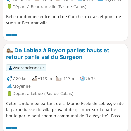
Départ à Beaurainville (Pas-de-Calais)
Belle randonnée entre bord de Canche, marais et point de
vue sur Beaurainville
De Lebiez à Royon par les hauts et
retour par le val du Surgeon
Visorandonneur
7,80 km
+118 m
-113 m
2h 35
Moyenne
Départ à Lebiez (Pas-de-Calais)
Cette randonnée partant de la Mairie-École de Lebiez, visite
la partie basse du village avant de grimper sur la partie
haute par le petit chemin communal de "La Voyette". Passez
par un petit arrêt à la Chapelle Saint-Hubert. Puis le chemin
redescend ensuite sur Royon où il retraverse la Créquoise