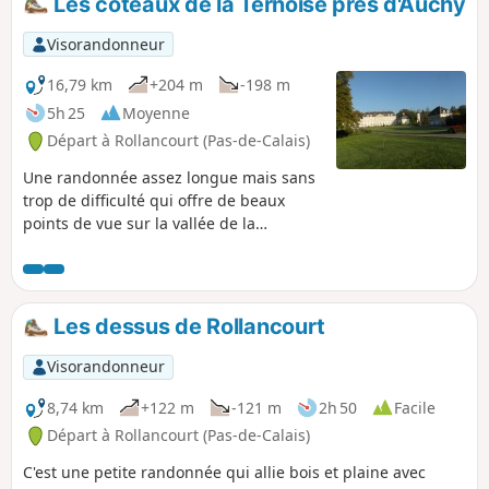
Les coteaux de la Ternoise près d'Auchy
Visorandonneur
16,79 km
+204 m
-198 m
5h 25
Moyenne
Départ à Rollancourt (Pas-de-Calais)
Une randonnée assez longue mais sans
trop de difficulté qui offre de beaux
points de vue sur la vallée de la
Ternoise. Mai 2025 : Le sentier de
Montigny (3) a été bien nettoyé, ce qui
n'était pas arrivé depuis belle lurette ! Il
est pour l'instant parfaitement
Les dessus de Rollancourt
praticable.
Visorandonneur
8,74 km
+122 m
-121 m
2h 50
Facile
Départ à Rollancourt (Pas-de-Calais)
C'est une petite randonnée qui allie bois et plaine avec