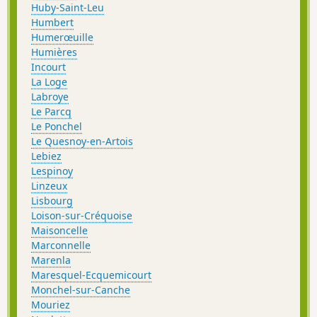
Huby-Saint-Leu
Humbert
Humerœuille
Humières
Incourt
La Loge
Labroye
Le Parcq
Le Ponchel
Le Quesnoy-en-Artois
Lebiez
Lespinoy
Linzeux
Lisbourg
Loison-sur-Créquoise
Maisoncelle
Marconnelle
Marenla
Maresquel-Ecquemicourt
Monchel-sur-Canche
Mouriez