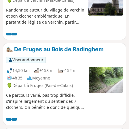
Départ à Verchin (Pas-de-Calais)
Randonnée autour du village de Verchin
et son clocher emblématique. En
partant de l'église de Verchin, partir
vers l'Est et faire le tour du territoire de
Verchin.
De Fruges au Bois de Radinghem
Visorandonneur
14,50 km
+158 m
-152 m
4h 35
Moyenne
Départ à Fruges (Pas-de-Calais)
Ce parcours varié, pas trop difficile,
s'inspire largement du sentier des 7
clochers. On bénéficie donc de quelques
passages balisés en Jaune.