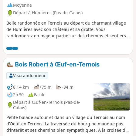
Moyenne
Départ à Humières (Pas-de-Calais)
Belle randonnée en Ternois au départ du charmant village
de Humières avec son château et sa grotte. Vous
randonnerez en majeur partie sur des chemins et sentiers
qui peuvent s'avérer boueux par temps humide mais le
paysage fait vite oublier ce détail.
Bois Robert à Œuf-en-Ternois
Visorandonneur
8,14 km
+75 m
-84 m
2h 30
Facile
Départ à Œuf-en-Ternois (Pas-de-
Calais)
Petite balade autour et dans un village du Ternois au nom
d’Oeuf-en-Ternois. La traversée du bourg ne manque pas
d'intérêt et ses chemins bien sympathiques. À la croisée du