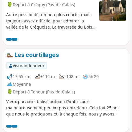
Départ à Créquy (Pas-de-Calais)
Autre possibilité, un peu plus courte, mais
toujours assez difficile, pour admirer la
vallée de la Créquoise. La traversée du Bois
de Créquy est la même que sur l'autre
balade : Le Bois de Créquy, mais le retour
s'effectue par l'autre versant avec un joli
point de vue sur la vallée.
Les courtillages
Visorandonneur
17,55 km
+114 m
-108 m
5h 20
Moyenne
Départ à Teneur (Pas-de-Calais)
Vieux parcours balisé autour d'Ambricourt
malheureusement peu ou pas entretenu. Cela fait 25 ans
que nous le pratiquons et, à chaque fois, nous y avons
rencontré des difficultés (balisage défectueux, chemins
enfouis sous les orties ou difficilement praticables).Le