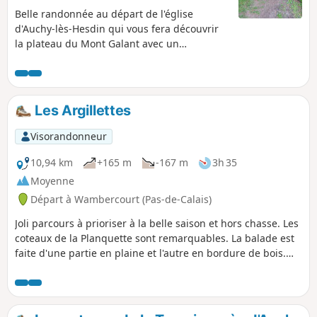
Belle randonnée au départ de l'église
d'Auchy-lès-Hesdin qui vous fera découvrir
la plateau du Mont Galant avec un
panorama très joli. Vous passerez en
bordure de la Forêt Domaniale d'Hesdin avec
une vue sur la Ferme du bois de Saint-Jean
une ancienne Commanderie de l'Ordre des
Les Argillettes
Hospitaliers. La seule difficulté est une côte
pour sortir du village d'Auchy.
Visorandonneur
10,94 km
+165 m
-167 m
3h 35
Moyenne
Départ à Wambercourt (Pas-de-Calais)
Joli parcours à prioriser à la belle saison et hors chasse. Les
coteaux de la Planquette sont remarquables. La balade est
faite d'une partie en plaine et l'autre en bordure de bois.
Sur les hauteurs vous aurez un point de vue très
intéressant.