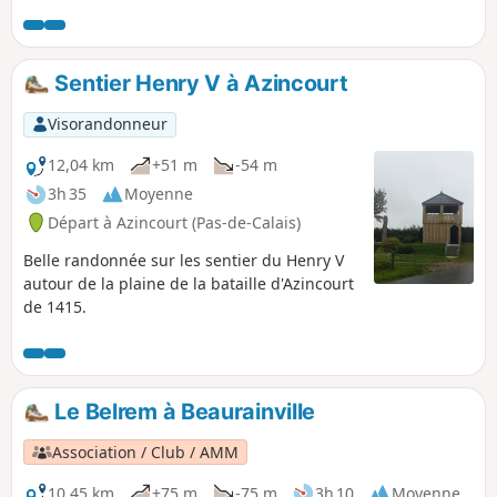
Bois Robert, vous y croiserez peut être comme moi
quelques chevreuils.
Sentier Henry V à Azincourt
Visorandonneur
12,04 km
+51 m
-54 m
3h 35
Moyenne
Départ à Azincourt (Pas-de-Calais)
Belle randonnée sur les sentier du Henry V
autour de la plaine de la bataille d'Azincourt
de 1415.
Le Belrem à Beaurainville
Association / Club / AMM
10,45 km
+75 m
-75 m
3h 10
Moyenne