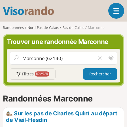
V
O
i
u
s
v
o
Randonnées
Nord-Pas-de-Calais
Pas-de-Calais
Marconne
r
r
i
a
Trouver une randonnée Marconne
r
n
l
d
a
o
A
V
n
u
i
a
t
d
v
Filtres
Rechercher
NOUVEAU
o
e
i
u
r
g
r
l
a
d
e
Randonnées Marconne
t
e
c
i
m
h
o
o
a
Sur les pas de Charles Quint au départ
n
i
m
de Vieil-Hesdin
p