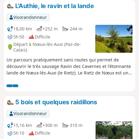
L'Authie, le ravin et la lande
Visorandonneur
18,00 km
+252 m
-244 m
5h 50
Difficile
Départ à Nœux-lès-Auxi (Pas-de-
Calais)
Un parcours pratiquement sans routes qui permet de
découvrir le très sauvage Ravin des Cavernes et l'étonnante
lande de Nœux-lès-Auxi (le Rietz). Le Rietz de Nœux est une
réserve naturelle protégée. On y trouve surtout au
printemps de très belles orchidées. Bien sûr, ne pas
cueillir ! Ce circuit reprend une très grande partie du
"Sentier de l'Étoile" dont on trouve quelques tracés, mais
5 bois et quelques raidillons
pas de descriptif. En outre son balisage est minimaliste
(peut-être même disparu en mai 2025). Les barrières sont
Visorandonneur
près du grillage à droite Avant de vous attaquer à ce
parcours, je vous conseille de visionner les 2 vidéos dont on
15,16 km
+306 m
-310 m
trouve les liens dans le commentaire de Denis.
5h 10
Difficile