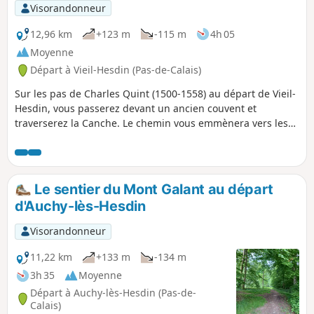
Visorandonneur
12,96 km
+123 m
-115 m
4h 05
Moyenne
Départ à Vieil-Hesdin (Pas-de-Calais)
Sur les pas de Charles Quint (1500-1558) au départ de Vieil-
Hesdin, vous passerez devant un ancien couvent et
traverserez la Canche. Le chemin vous emmènera vers les
hauteurs de Le Quesnoy-en-Artois et le retour se fera tout
en descente via le Chemin des Morts. De beaux points de
vue s'offriront à vous vers la forêt d'Hesdin et si comme moi
vous avez la chance, vous croiserez peut-être quelques
Le sentier du Mont Galant au départ
chevreuils.
d'Auchy-lès-Hesdin
Visorandonneur
11,22 km
+133 m
-134 m
3h 35
Moyenne
Départ à Auchy-lès-Hesdin (Pas-de-
Calais)