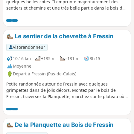
quelques belles cotes. Il emprunte majoritairement des
sentiers et chemins et une très belle partie dans le bois de
Rollancourt où comme moi vous aurez peut-être la change
de croiser quelques chevreuils.
Le sentier de la chevrette à Fressin
Visorandonneur
10,16 km
+135 m
-131 m
3h 15
Moyenne
Départ à Fressin (Pas-de-Calais)
Petite randonnée autour de Fressin avec quelques
grimpettes dans de jolis décors. Montez par le bois de
Fressin, traversez la Planquette, marchez sur le plateau où
de belles photos du château de Fressin seront à prendre,
château que vous contemplez de plus près sur le retour.
Sentier bien balisé Jaune. Certains diront que cela est
inutile de retranscrire des chemins balisés mais pour moi il
De la Planquette au Bois de Fressin
est important de les faire connaître de la communauté.