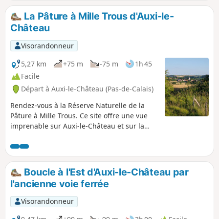
départ de Teneur permet de passer (deux fois) devant le
superbe coteau calcaire de Teneur. Chevreuils souvent
La Pâture à Mille Trous d'Auxi-le-
visibles dans ou autour du Bois de Crépy Chemin en très
Château
mauvais état entre les points (2) et (6). Si possible, éviter la
période mi-juin, mi-août, le passage après le point (3) sera
Visorandonneur
plus facile si le champ n'est pas trop avancé en culture ou
déjà récolté.
5,27 km
+75 m
-75 m
1h 45
Facile
Départ à Auxi-le-Château (Pas-de-Calais)
Rendez-vous à la Réserve Naturelle de la
Pâture à Mille Trous. Ce site offre une vue
imprenable sur Auxi-le-Château et sur la
vallée de l'Authie. Un petit circuit vallonné et
un bon bol d'air. Prévoyez de bonnes
chaussures!
Boucle à l'Est d'Auxi-le-Château par
l'ancienne voie ferrée
Visorandonneur