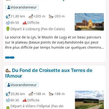
Visorandonneur
21,80 km
+205 m
-203 m
6h 50
Difficile
Départ à Lisbourg (Pas-de-Calais)
La source de la Lys, le Moulin de Lugy et un beau parcours
sur le plateau (beaux points de vue).Randonnée qui peut
être plus difficile par temps humide car quelques chemins
sont régulièrement labourés.Un peu de goudron mais sur
des petites routes. Attention : le sentier montant dans le
bois de Lugy après le (5) peut être très difficile en période
humide.
Du Fond de Croisette aux Terres de
l'Amour
Visorandonneur
20,86 km
+188 m
-188 m
6h 30
Difficile
Départ à Villers-l'Hôpital (Pas-de-