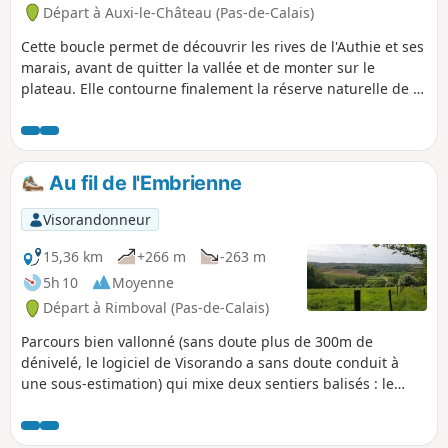
Départ à Auxi-le-Château (Pas-de-Calais)
Cette boucle permet de découvrir les rives de l'Authie et ses
marais, avant de quitter la vallée et de monter sur le
plateau. Elle contourne finalement la réserve naturelle de la
Pâture Mille Trous. Très beau point de vue sur Auxi-le-
Château et son église classée du XVe siècle.
Au fil de l'Embrienne
Visorandonneur
15,36 km
+266 m
-263 m
5h 10
Moyenne
Départ à Rimboval (Pas-de-Calais)
Parcours bien vallonné (sans doute plus de 300m de
dénivelé, le logiciel de Visorando a sans doute conduit à
une sous-estimation) qui mixe deux sentiers balisés : le
sentier du Mont Caudron à Rimboval et le sentier de la
Neuvaine à Embry. Après un départ en forêt, on termine sur
le plateau au milieu des cultures.