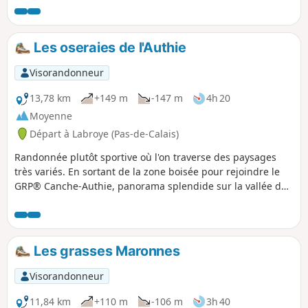
grimpettes mais rien d'insurmontable.
Les oseraies de l'Authie
Visorandonneur
13,78 km
+149 m
-147 m
4h 20
Moyenne
Départ à Labroye (Pas-de-Calais)
Randonnée plutôt sportive où l'on traverse des paysages
très variés. En sortant de la zone boisée pour rejoindre le
GRP® Canche-Authie, panorama splendide sur la vallée de
l'Authie.
Les grasses Maronnes
Visorandonneur
11,84 km
+110 m
-106 m
3h 40