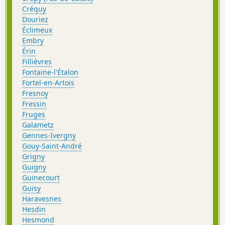
Créquy
Douriez
Éclimeux
Embry
Érin
Fillièvres
Fontaine-l'Étalon
Fortel-en-Artois
Fresnoy
Fressin
Fruges
Galametz
Gennes-Ivergny
Gouy-Saint-André
Grigny
Guigny
Guinecourt
Guisy
Haravesnes
Hesdin
Hesmond