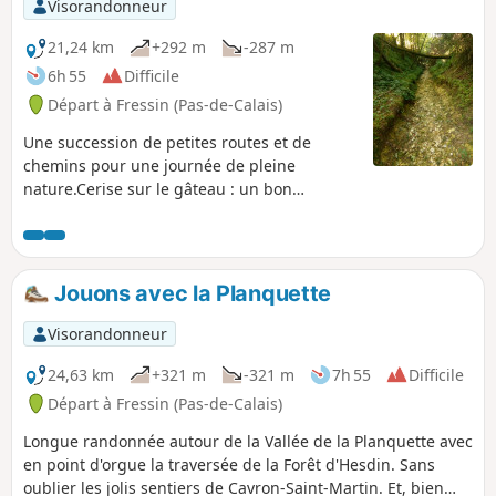
Visorandonneur
21,24 km
+292 m
-287 m
6h 55
Difficile
Départ à Fressin (Pas-de-Calais)
Une succession de petites routes et de
chemins pour une journée de pleine
nature.Cerise sur le gâteau : un bon
dénivelé avec une superbe grimpette dans
le Bois de Fressin. Pour les randonneurs très
aguerris, je conseille fortement la variante
décrite dans les infos pratiques.
Jouons avec la Planquette
Visorandonneur
24,63 km
+321 m
-321 m
7h 55
Difficile
Départ à Fressin (Pas-de-Calais)
Longue randonnée autour de la Vallée de la Planquette avec
en point d'orgue la traversée de la Forêt d'Hesdin. Sans
oublier les jolis sentiers de Cavron-Saint-Martin. Et, bien