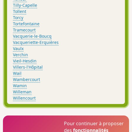
Tilly-Capelle
Tollent
Torcy
Tortefontaine
Tramecourt
Vacquerie-le-Boucq
Vacqueriette-Erquières
Vaulx
Verchin
Vieil-Hesdin
Villers-l'Hôpital
Wail
Wambercourt
Wamin
Willeman
Willencourt
Pour continuer à proposer
des
fonctionnalités