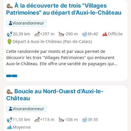
À la découverte de trois "Villages
Patrimoines" au départ d'Auxi-le-Château
Visorandonneur
20,39 km
+297 m
-290 m
6h 40
Difficile
Départ à Auxi-le-Château (Pas-de-Calais)
Cette randonnée par monts et par vaux permet de
découvrir les trois "Villages Patrimoines" qui entourent
Auxi-le-Château. Elle offre une variété de paysages qui
témoignent de l'attachement des habitants aux patrimoines
et au respect de la diversité.
Boucle au Nord-Ouest d'Auxi-le-
Château
Visorandonneur
11,55 km
+113 m
-106 m
3h 35
Moyenne