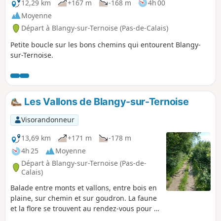
12,29 km
+167 m
-168 m
4h 00
Moyenne
Départ à Blangy-sur-Ternoise (Pas-de-Calais)
Petite boucle sur les bons chemins qui entourent Blangy-
sur-Ternoise.
Les Vallons de Blangy-sur-Ternoise
Visorandonneur
13,69 km
+171 m
-178 m
4h 25
Moyenne
Départ à Blangy-sur-Ternoise (Pas-de-
Calais)
Balade entre monts et vallons, entre bois en
plaine, sur chemin et sur goudron. La faune
et la flore se trouvent au rendez-vous pour le
plaisir de chacun. Quelques petites