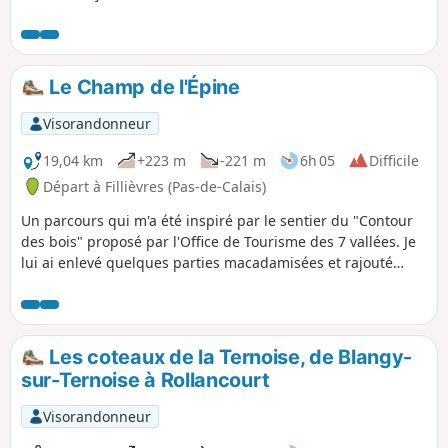
sûr, j'ai pris soin de ne pas éviter la belle grimpette du Bois
de Fressin qui ravit plus d’un mollet. Quand je suis passé
début septembre 2023, les chemins étaient excellents mais
les premières pluies vont vite les dégrader et la balade
Le Champ de l'Épine
deviendra très difficile. L'utilisation de l'appli facilite
grandement le cheminement !
Visorandonneur
19,04 km
+223 m
-221 m
6h 05
Difficile
Départ à Fillièvres (Pas-de-Calais)
Un parcours qui m'a été inspiré par le sentier du "Contour
des bois" proposé par l'Office de Tourisme des 7 vallées. Je
lui ai enlevé quelques parties macadamisées et rajouté
quelques chemins. Vous partez pour une journée de pleine
nature.
Les coteaux de la Ternoise, de Blangy-
sur-Ternoise à Rollancourt
Visorandonneur