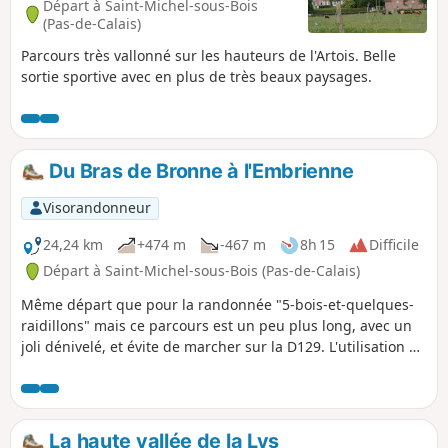
Départ à Saint-Michel-sous-Bois
(Pas-de-Calais)
Parcours très vallonné sur les hauteurs de l'Artois. Belle
sortie sportive avec en plus de très beaux paysages.
Du Bras de Bronne à l'Embrienne
Visorandonneur
24,24 km
+474 m
-467 m
8h 15
Difficile
Départ à Saint-Michel-sous-Bois (Pas-de-Calais)
Même départ que pour la randonnée "5-bois-et-quelques-
raidillons" mais ce parcours est un peu plus long, avec un
joli dénivelé, et évite de marcher sur la D129. L'utilisation de
l'appli me semble indispensable d'autant que le balisage du
GR® est des plus discret (à se demander si ce mythique
GR® existe toujours ?).
La haute vallée de la Lys