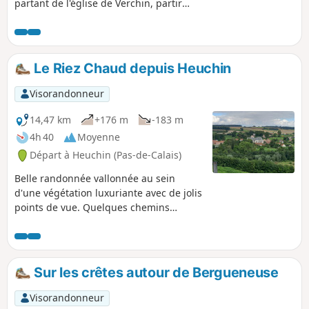
partant de l'église de Verchin, partir
vers l'Est et faire le tour du territoire de
Verchin.
Le Riez Chaud depuis Heuchin
Visorandonneur
14,47 km
+176 m
-183 m
4h 40
Moyenne
Départ à Heuchin (Pas-de-Calais)
Belle randonnée vallonnée au sein
d'une végétation luxuriante avec de jolis
points de vue. Quelques chemins
peuvent s'avérer boueux par temps
humide. Les nombreux chemins de terre
et empierrés vous feront oublier les
quelques routes bitumées.
Sur les crêtes autour de Bergueneuse
Visorandonneur