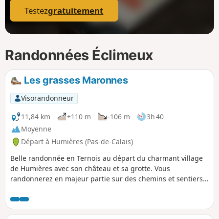
Testez
gratuitement
Randonnées Éclimeux
Les grasses Maronnes
Visorandonneur
11,84 km
+110 m
-106 m
3h 40
Moyenne
Départ à Humières (Pas-de-Calais)
Belle randonnée en Ternois au départ du charmant village
de Humières avec son château et sa grotte. Vous
randonnerez en majeur partie sur des chemins et sentiers
qui peuvent s'avérer boueux par temps humide mais le
paysage fait vite oublier ce détail.