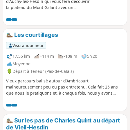
d'Auchy-lès-Hesdin qui vous fera découvrir
la plateau du Mont Galant avec un
panorama très joli. Vous passerez en
bordure de la Forêt Domaniale d'Hesdin avec
une vue sur la Ferme du bois de Saint-Jean
une ancienne Commanderie de l'Ordre des
Les courtillages
Hospitaliers. La seule difficulté est une côte
pour sortir du village d'Auchy.
Visorandonneur
17,55 km
+114 m
-108 m
5h 20
Moyenne
Départ à Teneur (Pas-de-Calais)
Vieux parcours balisé autour d'Ambricourt
malheureusement peu ou pas entretenu. Cela fait 25 ans
que nous le pratiquons et, à chaque fois, nous y avons
rencontré des difficultés (balisage défectueux, chemins
enfouis sous les orties ou difficilement praticables).Le
départ de Teneur permet de passer (deux fois) devant le
superbe coteau calcaire de Teneur. Chevreuils souvent
Sur les pas de Charles Quint au départ
visibles dans ou autour du Bois de Crépy Chemin en très
de Vieil-Hesdin
mauvais état entre les points (2) et (6). Si possible, éviter la