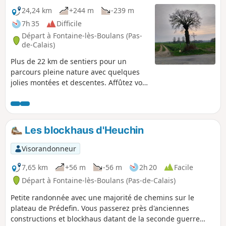
24,24 km
+244 m
-239 m
7h 35
Difficile
Départ à Fontaine-lès-Boulans (Pas-
de-Calais)
Plus de 22 km de sentiers pour un
parcours pleine nature avec quelques
jolies montées et descentes. Affûtez vos
mollets !De beaux points de vue, des
bois et avec de la chance quelques
animaux sauvages. Du moins, ceux que
les chasseurs ne massacrent pas
Les blockhaus d'Heuchin
puisque nous avons libérés (il y a
quelques années) deux chevreuils pris
Visorandonneur
dans des collets (piège à renards, mais
n'importe quel animal peut s'y faire
7,65 km
+56 m
-56 m
2h 20
Facile
prendre et c'est légal !). Parcours
Départ à Fontaine-lès-Boulans (Pas-de-Calais)
effectué ce 02 mai 2025 : tous les
Petite randonnée avec une majorité de chemins sur le
chemins étaient impeccables.
plateau de Prédefin. Vous passerez près d'anciennes
constructions et blockhaus datant de la seconde guerre