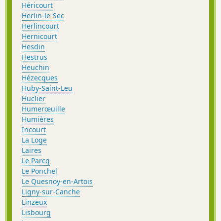
Héricourt
Herlin-le-Sec
Herlincourt
Hernicourt
Hesdin
Hestrus
Heuchin
Hézecques
Huby-Saint-Leu
Huclier
Humerœuille
Humières
Incourt
La Loge
Laires
Le Parcq
Le Ponchel
Le Quesnoy-en-Artois
Ligny-sur-Canche
Linzeux
Lisbourg