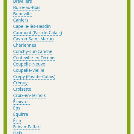
Brévillers
Buire-au-Bois
Buneville
Canlers
Capelle-lès-Hesdin
Caumont (Pas-de-Calais)
Cavron-Saint-Martin
Chériennes
Conchy-sur-Canche
Conteville-en-Ternois
Coupelle-Neuve
Coupelle-Vieille
Crépy (Pas-de-Calais)
Créquy
Croisette
Croix-en-Ternois
Écoivres
Eps
Équirre
Érin
Febvin-Palfart
Fiefs