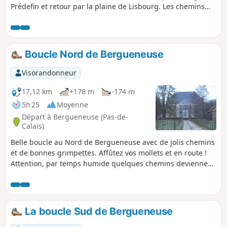
Prédefin et retour par la plaine de Lisbourg. Les chemins
qu'empruntent le GRP® Tour du Ternois Nord sont en partie
cultivés entre les points (8) et (9), n'hésitez pas à les
traverser, ils sont souvent utilisé par les agriculteurs.
Boucle Nord de Bergueneuse
Visorandonneur
17,12 km
+178 m
-174 m
5h 25
Moyenne
Départ à Bergueneuse (Pas-de-
Calais)
Belle boucle au Nord de Bergueneuse avec de jolis chemins
et de bonnes grimpettes. Affûtez vos mollets et en route !
Attention, par temps humide quelques chemins deviennent
difficiles (entre (1) et (2), entre (5) et (6) notamment) ce qui
rallonge notablement le temps de parcours.
La boucle Sud de Bergueneuse