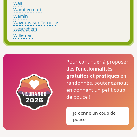
Wail
Wambercourt
Wamin
Wavrans-sur-Ternoise
Westrehem
Willeman
Pour continuer à proposer
des
fonctionnalités
gratuites et pratiques
en
randonnée, soutenez-nous
en donnant un petit coup
de pouce !
Je donne un coup de
pouce