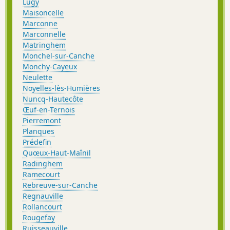
Lugy
Maisoncelle
Marconne
Marconnelle
Matringhem
Monchel-sur-Canche
Monchy-Cayeux
Neulette
Noyelles-lès-Humières
Nuncq-Hautecôte
Œuf-en-Ternois
Pierremont
Planques
Prédefin
Quœux-Haut-Maînil
Radinghem
Ramecourt
Rebreuve-sur-Canche
Regnauville
Rollancourt
Rougefay
Ruisseauville