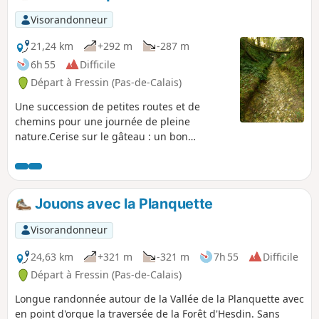
est important de les faire connaître de la communauté.
Visorandonneur
21,24 km
+292 m
-287 m
6h 55
Difficile
Départ à Fressin (Pas-de-Calais)
Une succession de petites routes et de
chemins pour une journée de pleine
nature.Cerise sur le gâteau : un bon
dénivelé avec une superbe grimpette dans
le Bois de Fressin. Pour les randonneurs très
aguerris, je conseille fortement la variante
décrite dans les infos pratiques.
Jouons avec la Planquette
Visorandonneur
24,63 km
+321 m
-321 m
7h 55
Difficile
Départ à Fressin (Pas-de-Calais)
Longue randonnée autour de la Vallée de la Planquette avec
en point d'orgue la traversée de la Forêt d'Hesdin. Sans