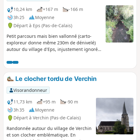
10,24 km
+167 m
-166 m
3h 25
Moyenne
Départ à Eps (Pas-de-Calais)
Petit parcours mais bien vallonné (carto-
exploreur donne même 230m de dénivelé)
autour du village d'Eps, injustement ignoré
par les sentiers balisés. Beaux points de vue.
À faire de préférence un jour de grand
soleil, c'est magique !
Le clocher tordu de Verchin
Visorandonneur
11,73 km
+95 m
-90 m
3h 35
Moyenne
Départ à Verchin (Pas-de-Calais)
Randonnée autour du village de Verchin
et son clocher emblématique. En