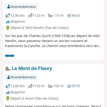
période mi-juin, mi-août, le passage après le point (3) sera
Visorandonneur
plus facile si le champ n'est pas trop avancé en culture ou
déjà récolté.
12,96 km
+123 m
-115 m
4h 05
Moyenne
Départ à Vieil-Hesdin (Pas-de-Calais)
Sur les pas de Charles Quint (1500-1558) au départ de Vieil-
Hesdin, vous passerez devant un ancien couvent et
traverserez la Canche. Le chemin vous emmènera vers les
hauteurs de Le Quesnoy-en-Artois et le retour se fera tout
en descente via le Chemin des Morts. De beaux points de
vue s'offriront à vous vers la forêt d'Hesdin et si comme moi
vous avez la chance, vous croiserez peut-être quelques
Le Mont de Fleury
chevreuils.
Visorandonneur
12,68 km
+110 m
-103 m
3h 55
Moyenne
Départ à Anvin (Pas-de-Calais)
Petite randonnée sympathique sur de bons chemins. Beaux