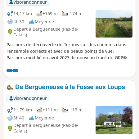
Visorandonneur
14,17 km
+169 m
-174 m
4h 30
Moyenne
Départ à Bergueneuse (Pas-de-
Calais)
Parcours de découverte du Ternois sur des chemins dans
l'ensemble corrects et avec de beaux points de vue.
Parcours modifié en avril 2023, le nouveau tracé du GRP®
n'étant vraiment pas folichon !
De Bergueneuse à la Fosse aux Loups
Visorandonneur
11,79 km
+111 m
-113 m
3h 40
Moyenne
Départ à Bergueneuse (Pas-de-
Calais)