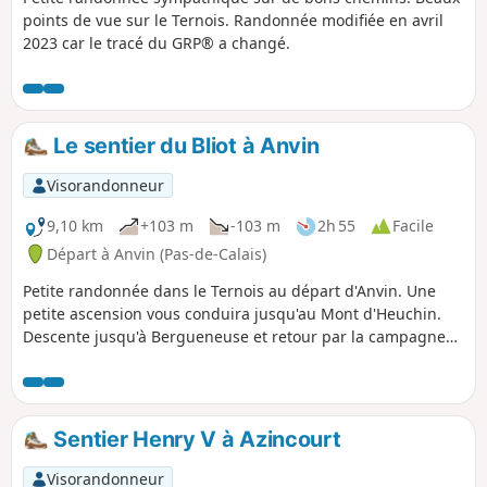
points de vue sur le Ternois. Randonnée modifiée en avril
2023 car le tracé du GRP® a changé.
Le sentier du Bliot à Anvin
Visorandonneur
9,10 km
+103 m
-103 m
2h 55
Facile
Départ à Anvin (Pas-de-Calais)
Petite randonnée dans le Ternois au départ d'Anvin. Une
petite ascension vous conduira jusqu'au Mont d'Heuchin.
Descente jusqu'à Bergueneuse et retour par la campagne
au point de départ. De beaux panoramas tout au long de la
balade et quelques belles photos en perspective.
Sentier Henry V à Azincourt
Visorandonneur