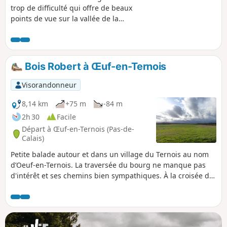
trop de difficulté qui offre de beaux
points de vue sur la vallée de la
Ternoise. Mai 2025 : Le sentier de
Montigny (3) a été bien nettoyé, ce qui
n'était pas arrivé depuis belle lurette ! Il
est pour l'instant parfaitement
Bois Robert à Œuf-en-Ternois
praticable.
Visorandonneur
8,14 km
+75 m
-84 m
2h 30
Facile
Départ à Œuf-en-Ternois (Pas-de-
Calais)
Petite balade autour et dans un village du Ternois au nom
d’Oeuf-en-Ternois. La traversée du bourg ne manque pas
d'intérêt et ses chemins bien sympathiques. À la croisée du
Bois Robert, vous y croiserez peut être comme moi
quelques chevreuils.