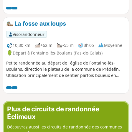
mondiale. Parcours conçu et balisé par le comité
départemental du Pas-de-Calais de la FFR.
La fosse aux loups
Visorandonneur
10,30 km
+62 m
-55 m
3h 05
Moyenne
Départ à Fontaine-lès-Boulans (Pas-de-Calais)
Petite randonnée au départ de l'église de Fontaine-lès-
Boulans, direction le plateau de la commune de Prédefin.
Utilisation principalement de sentier parfois boueux en
temps de pluie. Par beau temps, vous aurez une vue et un
panorama de toute beauté. Sur le chemin du retour, vous
croiserez un ancien casernement de l'armée allemande.
Plus de circuits de randonnée
Éclimeux
Découvrez aussi les circuits de randonnée des communes