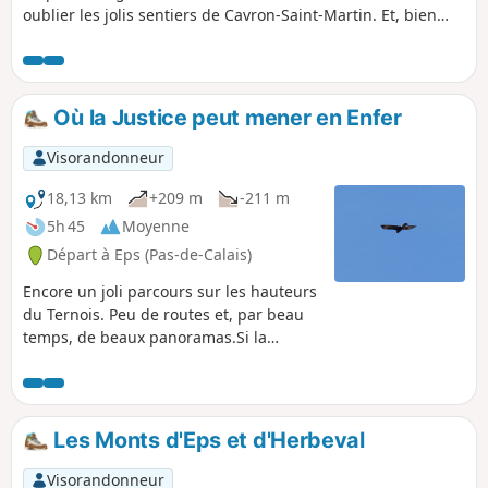
oublier les jolis sentiers de Cavron-Saint-Martin. Et, bien
sûr, j'ai pris soin de ne pas éviter la belle grimpette du Bois
de Fressin qui ravit plus d’un mollet. Quand je suis passé
début septembre 2023, les chemins étaient excellents mais
les premières pluies vont vite les dégrader et la balade
Où la Justice peut mener en Enfer
deviendra très difficile. L'utilisation de l'appli facilite
grandement le cheminement !
Visorandonneur
18,13 km
+209 m
-211 m
5h 45
Moyenne
Départ à Eps (Pas-de-Calais)
Encore un joli parcours sur les hauteurs
du Ternois. Peu de routes et, par beau
temps, de beaux panoramas.Si la
chance est là, on peut aussi apercevoir
quelques chevreuils (une harde de 6 en
cette fin février 2019).
Les Monts d'Eps et d'Herbeval
Visorandonneur