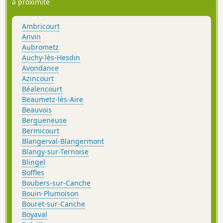
à proximité
Ambricourt
Anvin
Aubrometz
Auchy-lès-Hesdin
Avondance
Azincourt
Béalencourt
Beaumetz-lès-Aire
Beauvois
Bergueneuse
Bermicourt
Blangerval-Blangermont
Blangy-sur-Ternoise
Blingel
Boffles
Boubers-sur-Canche
Bouin-Plumoison
Bouret-sur-Canche
Boyaval