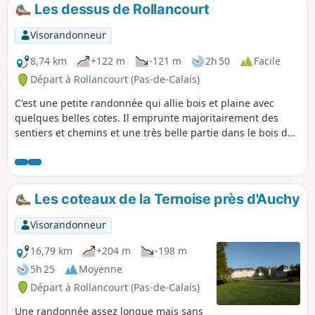
Les dessus de Rollancourt
Visorandonneur
8,74 km
+122 m
-121 m
2h 50
Facile
Départ à Rollancourt (Pas-de-Calais)
C'est une petite randonnée qui allie bois et plaine avec
quelques belles cotes. Il emprunte majoritairement des
sentiers et chemins et une très belle partie dans le bois de
Rollancourt où comme moi vous aurez peut-être la change
de croiser quelques chevreuils.
Les coteaux de la Ternoise près d'Auchy
Visorandonneur
16,79 km
+204 m
-198 m
5h 25
Moyenne
Départ à Rollancourt (Pas-de-Calais)
Une randonnée assez longue mais sans