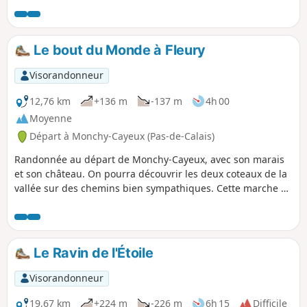
Le bout du Monde à Fleury
Visorandonneur
12,76 km
+136 m
-137 m
4h 00
Moyenne
Départ à Monchy-Cayeux (Pas-de-Calais)
Randonnée au départ de Monchy-Cayeux, avec son marais
et son château. On pourra découvrir les deux coteaux de la
vallée sur des chemins bien sympathiques. Cette marche a
un dénivelé positif de 123 m, rien d'insurmontable pour des
randonneurs.
Le Ravin de l'Étoile
Visorandonneur
19,67 km
+224 m
-226 m
6h 15
Difficile