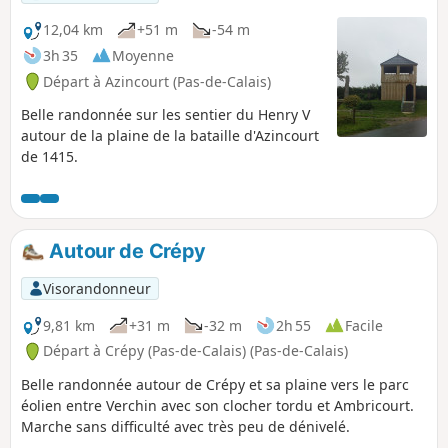
12,04 km
+51 m
-54 m
3h 35
Moyenne
Départ à Azincourt (Pas-de-Calais)
Belle randonnée sur les sentier du Henry V
autour de la plaine de la bataille d'Azincourt
de 1415.
Autour de Crépy
Visorandonneur
9,81 km
+31 m
-32 m
2h 55
Facile
Départ à Crépy (Pas-de-Calais) (Pas-de-Calais)
Belle randonnée autour de Crépy et sa plaine vers le parc
éolien entre Verchin avec son clocher tordu et Ambricourt.
Marche sans difficulté avec très peu de dénivelé.