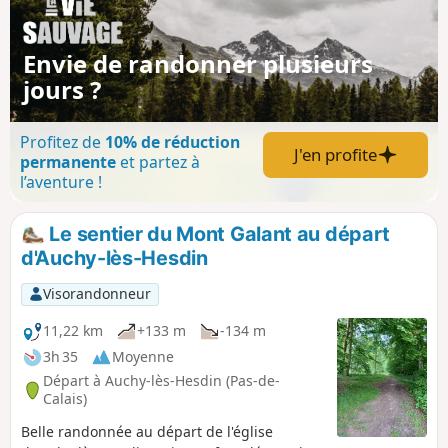
Envie de randonner plusieurs
jours ?
Profitez de
10% de réduction
J'en profite
permanente
et partez à
l’aventure !
Le sentier du Mont Galant au départ
d'Auchy-lès-Hesdin
Visorandonneur
11,22 km
+133 m
-134 m
3h 35
Moyenne
Départ à Auchy-lès-Hesdin (Pas-de-
Calais)
Belle randonnée au départ de l'église