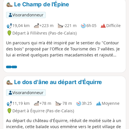
Le Champ de l'Épine
Visorandonneur
19,04 km
+223 m
-221 m
6h 05
Difficile
Départ à Fillièvres (Pas-de-Calais)
Un parcours qui m'a été inspiré par le sentier du "Contour
des bois" proposé par l'Office de Tourisme des 7 vallées. Je
lui ai enlevé quelques parties macadamisées et rajouté
quelques chemins. Vous partez pour une journée de pleine
nature.
Le dos d'âne au départ d'Équirre
Visorandonneur
11,19 km
+78 m
-78 m
3h 25
Moyenne
Départ à Équirre (Pas-de-Calais)
Au départ du château d'Équirre, réduit de moitié suite à un
incendie, cette balade vous emmène vers le petit village de