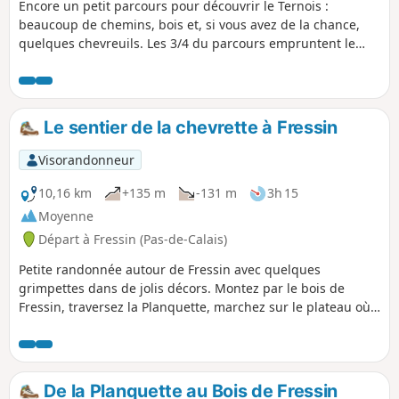
Encore un petit parcours pour découvrir le Ternois :
beaucoup de chemins, bois et, si vous avez de la chance,
quelques chevreuils. Les 3/4 du parcours empruntent le
GRP® du Ternois qui est correctement balisé.
Le sentier de la chevrette à Fressin
Visorandonneur
10,16 km
+135 m
-131 m
3h 15
Moyenne
Départ à Fressin (Pas-de-Calais)
Petite randonnée autour de Fressin avec quelques
grimpettes dans de jolis décors. Montez par le bois de
Fressin, traversez la Planquette, marchez sur le plateau où
de belles photos du château de Fressin seront à prendre,
château que vous contemplez de plus près sur le retour.
Sentier bien balisé Jaune. Certains diront que cela est
inutile de retranscrire des chemins balisés mais pour moi il
De la Planquette au Bois de Fressin