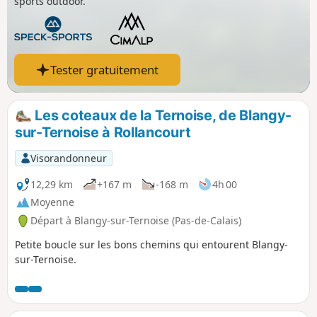
sports outdoor.
Tester gratuitement
Les coteaux de la Ternoise, de Blangy-
sur-Ternoise à Rollancourt
Visorandonneur
12,29 km
+167 m
-168 m
4h 00
Moyenne
Départ à Blangy-sur-Ternoise (Pas-de-Calais)
Petite boucle sur les bons chemins qui entourent Blangy-
sur-Ternoise.