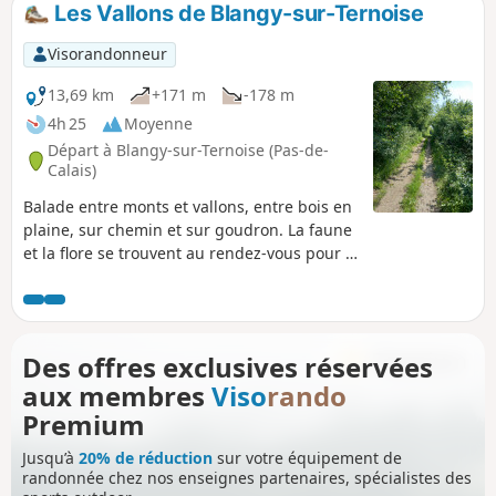
Les Vallons de Blangy-sur-Ternoise
Visorandonneur
13,69 km
+171 m
-178 m
4h 25
Moyenne
Départ à Blangy-sur-Ternoise (Pas-de-
Calais)
Balade entre monts et vallons, entre bois en
plaine, sur chemin et sur goudron. La faune
et la flore se trouvent au rendez-vous pour le
plaisir de chacun. Quelques petites
grimpettes mais rien d'insurmontable.
Des offres exclusives réservées
aux membres
Viso
rando
Premium
Jusqu’à
20% de réduction
sur votre équipement de
randonnée chez nos enseignes partenaires, spécialistes des