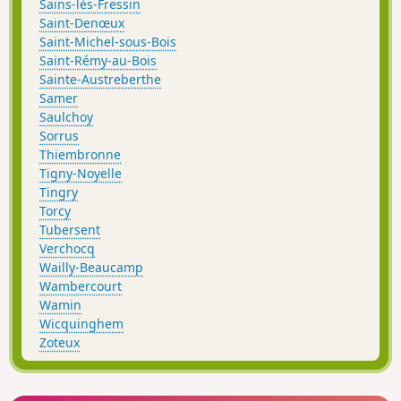
Sains-lès-Fressin
Saint-Denœux
Saint-Michel-sous-Bois
Saint-Rémy-au-Bois
Sainte-Austreberthe
Samer
Saulchoy
Sorrus
Thiembronne
Tigny-Noyelle
Tingry
Torcy
Tubersent
Verchocq
Wailly-Beaucamp
Wambercourt
Wamin
Wicquinghem
Zoteux