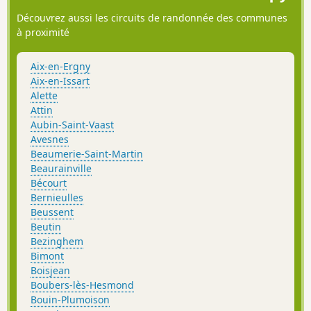
Découvrez aussi les circuits de randonnée des communes
à proximité
Aix-en-Ergny
Aix-en-Issart
Alette
Attin
Aubin-Saint-Vaast
Avesnes
Beaumerie-Saint-Martin
Beaurainville
Bécourt
Bernieulles
Beussent
Beutin
Bezinghem
Bimont
Boisjean
Boubers-lès-Hesmond
Bouin-Plumoison