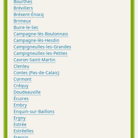
Bourthes
Brévillers
Bréxent-Énocq
Brimeux
Buire-le-Sec
Campagne-lès-Boulonnais
Campagne-lès-Hesdin
Campigneulles-les-Grandes
Campigneulles-les-Petites
Cavron-Saint-Martin
Clenleu
Contes (Pas-de-Calais)
Cormont
Créquy
Doudeauville
Écuires
Embry
Enquin-sur-Baillons
Ergny
Estrée
Estréelles
Fressin