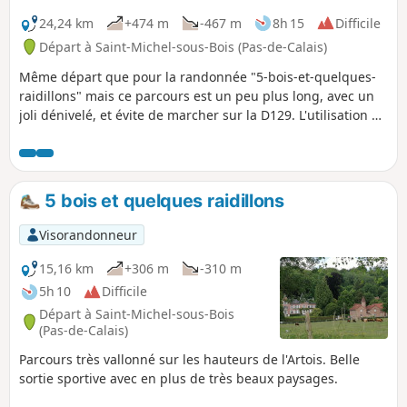
24,24 km
+474 m
-467 m
8h 15
Difficile
Départ à Saint-Michel-sous-Bois (Pas-de-Calais)
Même départ que pour la randonnée "5-bois-et-quelques-
raidillons" mais ce parcours est un peu plus long, avec un
joli dénivelé, et évite de marcher sur la D129. L'utilisation de
l'appli me semble indispensable d'autant que le balisage du
GR® est des plus discret (à se demander si ce mythique
GR® existe toujours ?).
5 bois et quelques raidillons
Visorandonneur
15,16 km
+306 m
-310 m
5h 10
Difficile
Départ à Saint-Michel-sous-Bois
(Pas-de-Calais)
Parcours très vallonné sur les hauteurs de l'Artois. Belle
sortie sportive avec en plus de très beaux paysages.