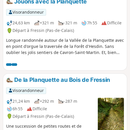
Jouons avec la Planquette
armés ! Pratiquement pas de routes sur
ce circuit.
Visorandonneur
24,63 km
+321 m
-321 m
7h 55
Difficile
Départ à Fressin (Pas-de-Calais)
Longue randonnée autour de la Vallée de la Planquette avec
en point d'orgue la traversée de la Forêt d'Hesdin. Sans
oublier les jolis sentiers de Cavron-Saint-Martin. Et, bien
sûr, j'ai pris soin de ne pas éviter la belle grimpette du Bois
de Fressin qui ravit plus d’un mollet. Quand je suis passé
début septembre 2023, les chemins étaient excellents mais
les premières pluies vont vite les dégrader et la balade
De la Planquette au Bois de Fressin
deviendra très difficile. L'utilisation de l'appli facilite
grandement le cheminement !
Visorandonneur
21,24 km
+292 m
-287 m
6h 55
Difficile
Départ à Fressin (Pas-de-Calais)
Une succession de petites routes et de