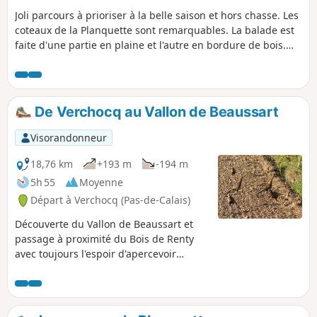
Joli parcours à prioriser à la belle saison et hors chasse. Les
coteaux de la Planquette sont remarquables. La balade est
faite d'une partie en plaine et l'autre en bordure de bois.
Sur les hauteurs vous aurez un point de vue très
intéressant.
De Verchocq au Vallon de Beaussart
Visorandonneur
18,76 km
+193 m
-194 m
5h 55
Moyenne
Départ à Verchocq (Pas-de-Calais)
Découverte du Vallon de Beaussart et
passage à proximité du Bois de Renty
avec toujours l'espoir d'apercevoir
quelques animaux : uniquement
quelques faisans vénérés ce 16 octobre
mais ils se laissent pratiquement
caresser. Un régal pour les sportifs