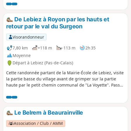
Neuvaine à Embry. Après un départ en forêt, on termine sur
le plateau au milieu des cultures.
De Lebiez à Royon par les hauts et
retour par le val du Surgeon
Visorandonneur
7,80 km
+118 m
-113 m
2h 35
Moyenne
Départ à Lebiez (Pas-de-Calais)
Cette randonnée partant de la Mairie-École de Lebiez, visite
la partie basse du village avant de grimper sur la partie
haute par le petit chemin communal de "La Voyette". Passez
par un petit arrêt à la Chapelle Saint-Hubert. Puis le chemin
redescend ensuite sur Royon où il retraverse la Créquoise
pour remonter en rive droite vers l'orée de la Forêt de
Créquy. Là, il redescend vers le val du Surgeon qui rejoint
Le Belrem à Beaurainville
Lebiez par une gorge très encaissée et verdoyante, parfois
entièrement occupée par le ruisseau. Il faut alors
Association / Club / AMM
emprunter localement un chemin forestier en rive gauche