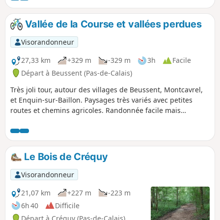
croiserez peut-être des pêcheurs ou des sportifs
s'entraînant au club de Canoë-Kayak.
Vallée de la Course et vallées perdues
Visorandonneur
27,33 km
+329 m
-329 m
3h
Facile
Départ à Beussent (Pas-de-Calais)
Très joli tour, autour des villages de Beussent, Montcavrel,
et Enquin-sur-Baillon. Paysages très variés avec petites
routes et chemins agricoles. Randonnée facile mais
sportive. Vous aurez la chance de voir différents aspects de
la vallée de la Course, avec ses cressonnières encore en
activité. Halte pique-nique agréable à Enquin sur Baillon
(table ombragée) ou Beussent, près de la rivière. Le départ
Le Bois de Créquy
se fait d'Enquinehaut car la descente sur la Course est
splendide. Vous verrez de jolies vallées perdues.
Visorandonneur
21,07 km
+227 m
-223 m
6h 40
Difficile
Départ à Créquy (Pas-de-Calais)