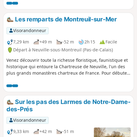
Les remparts de Montreuil-sur-Mer
Visorandonneur
7,29 km
+49 m
-52 m
2h 15
Facile
Départ à Neuville-sous-Montreuil (Pas-de-Calais)
Venez découvrir toute la richesse floristique, faunistique et
historique qui entoure la Chartreuse de Neuville, l'un des
plus grands monastères chartreux de France. Pour débuter
ou conclure votre randonnée, vous serez chaleureusement
accueilli pour une visite du monastère et des jardins de la
Chartreuse de Neuville. Retrouvez les horaires d'ouverture
au public et les actualités sur notre site
Sur les pas des Larmes de Notre-Dame-
des-Prés
Visorandonneur
9,33 km
+42 m
-51 m