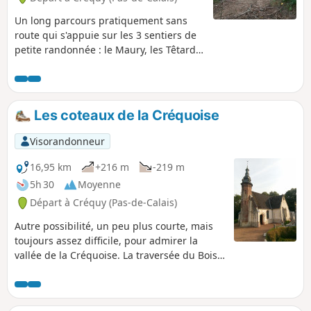
Un long parcours pratiquement sans
route qui s'appuie sur les 3 sentiers de
petite randonnée : le Maury, les Têtards
et les Fréniaux.Privilégier une période
sèche, les chemins pouvant être assez
mauvais par temps pluvieux.Les 3/4 de
la balade se passent en lisière ou dans
Les coteaux de la Créquoise
le bois.
Visorandonneur
16,95 km
+216 m
-219 m
5h 30
Moyenne
Départ à Créquy (Pas-de-Calais)
Autre possibilité, un peu plus courte, mais
toujours assez difficile, pour admirer la
vallée de la Créquoise. La traversée du Bois
de Créquy est la même que sur l'autre
balade : Le Bois de Créquy, mais le retour
s'effectue par l'autre versant avec un joli