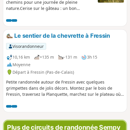
chemins pour une journée de pleine
nature.Cerise sur le gâteau : un bon
dénivelé avec une superbe grimpette dans
le Bois de Fressin. Pour les randonneurs très
aguerris, je conseille fortement la variante
décrite dans les infos pratiques.
Le sentier de la chevrette à Fressin
Visorandonneur
10,16 km
+135 m
-131 m
3h 15
Moyenne
Départ à Fressin (Pas-de-Calais)
Petite randonnée autour de Fressin avec quelques
grimpettes dans de jolis décors. Montez par le bois de
Fressin, traversez la Planquette, marchez sur le plateau où
de belles photos du château de Fressin seront à prendre,
château que vous contemplez de plus près sur le retour.
Sentier bien balisé Jaune. Certains diront que cela est
inutile de retranscrire des chemins balisés mais pour moi il
est important de les faire connaître de la communauté.
Plus de circuits de randonnée Sempy