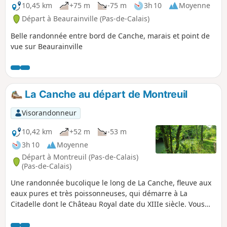
qui surplombe la gorge pour éviter ce tronçon et marcher à
10,45 km
+75 m
-75 m
3h 10
Moyenne
pieds secs.
Départ à Beaurainville (Pas-de-Calais)
Belle randonnée entre bord de Canche, marais et point de
vue sur Beaurainville
La Canche au départ de Montreuil
Visorandonneur
10,42 km
+52 m
-53 m
3h 10
Moyenne
Départ à Montreuil (Pas-de-Calais)
(Pas-de-Calais)
Une randonnée bucolique le long de La Canche, fleuve aux
eaux pures et très poissonneuses, qui démarre à La
Citadelle dont le Château Royal date du XIIIe siècle. Vous
commencerez par longer les remparts. Vous passerez par
les marais et vous flânerez au bord de La Canche. Vous