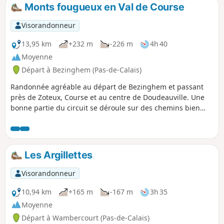
point de vue sur la vallée.
Monts fougueux en Val de Course
Visorandonneur
13,95 km
+232 m
-226 m
4h 40
Moyenne
Départ à Bezinghem (Pas-de-Calais)
Randonnée agréable au départ de Bezinghem et passant
près de Zoteux, Course et au centre de Doudeauville. Une
bonne partie du circuit se déroule sur des chemins bien
entretenus. Il alterne entre campagne et petit village, ainsi
que traversée de Doudeauville, sur une route qui longe
agréablement la Course. Les monts apportent un dénivelé
raisonnable à cette randonnée familiale.
Les Argillettes
Visorandonneur
10,94 km
+165 m
-167 m
3h 35
Moyenne
Départ à Wambercourt (Pas-de-Calais)