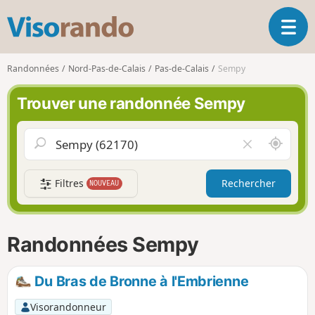
V
O
i
u
s
v
o
Randonnées
Nord-Pas-de-Calais
Pas-de-Calais
Sempy
r
r
i
a
Trouver une randonnée Sempy
r
n
l
d
a
o
A
V
n
u
i
a
t
d
v
Filtres
Rechercher
NOUVEAU
o
e
i
u
r
g
r
l
a
d
e
Randonnées Sempy
t
e
c
i
m
h
o
o
a
Du Bras de Bronne à l'Embrienne
n
i
m
p
Visorandonneur