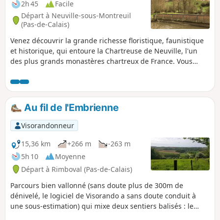
2h 45
Facile
Départ à Neuville-sous-Montreuil
(Pas-de-Calais)
Venez découvrir la grande richesse floristique, faunistique
et historique, qui entoure la Chartreuse de Neuville, l'un
des plus grands monastères chartreux de France. Vous
trouverez le long de votre parcours les ingrédients de la
recette des Larmes-de-Notre-Dame-des-Prés, liqueur
traditionnellement élaborée par les moines.Pour débuter ou
conclure votre randonnée , vous serez chaleureusement
Au fil de l'Embrienne
accueilli pour une visite de la Chartreuse de
Neuville.Retrouvez les horaires d'ouverture au public et les
Visorandonneur
actualités sur le site de la Chartreuse.
15,36 km
+266 m
-263 m
5h 10
Moyenne
Départ à Rimboval (Pas-de-Calais)
Parcours bien vallonné (sans doute plus de 300m de
dénivelé, le logiciel de Visorando a sans doute conduit à
une sous-estimation) qui mixe deux sentiers balisés : le
sentier du Mont Caudron à Rimboval et le sentier de la