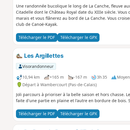
Une randonnée bucolique le long de La Canche, fleuve aux
Citadelle dont le Château Royal date du XIIIe siècle. Vou
marais et vous flânerez au bord de La Canche. Vous croise
club de Canoë-Kayak.
Télécharger le PDF
Télécharger le GPX
Les Argillettes
Visorandonneur
10,94 km
+165 m
-167 m
3h 35
Moyen
Départ à Wambercourt (Pas-de-Calais)
Joli parcours à prioriser à la belle saison et hors chasse.
faite d'une partie en plaine et l'autre en bordure de bois.
Télécharger le PDF
Télécharger le GPX