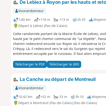
De Lebiez à Royon par les hauts et reto
Visorandonneur
7,80 km
+118 m
-113 m
2h 35
Moyenn
Départ à Lebiez (Pas-de-Calais)
Cette randonnée partant de la Mairie-École de Lebiez, visit
haute par le petit chemin communal de "La Voyette". Passez
chemin redescend ensuite sur Royon où il retraverse la Cré
Créquy. Là, il redescend vers le val du Surgeon qui rejoin
entièrement occupée par le ruisseau. Il faut alors emprun
surplombe la gorge pour éviter ce tronçon et marcher à pi
Télécharger le PDF
Télécharger le GPX
La Canche au départ de Montreuil
Visorandonneur
10,42 km
+52 m
-53 m
3h 10
Moyenn
Départ à Montreuil (Pas-de-Calais) (Pas-de-Calais)