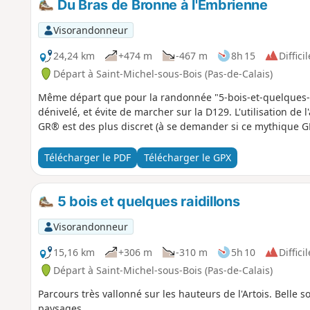
Du Bras de Bronne à l'Embrienne
Visorandonneur
24,24 km
+474 m
-467 m
8h 15
Difficil
Départ à Saint-Michel-sous-Bois (Pas-de-Calais)
Même départ que pour la randonnée "5-bois-et-quelques-ra
dénivelé, et évite de marcher sur la D129. L'utilisation de
GR® est des plus discret (à se demander si ce mythique GR
Télécharger le PDF
Télécharger le GPX
5 bois et quelques raidillons
Visorandonneur
15,16 km
+306 m
-310 m
5h 10
Difficil
Départ à Saint-Michel-sous-Bois (Pas-de-Calais)
Parcours très vallonné sur les hauteurs de l'Artois. Belle s
paysages.