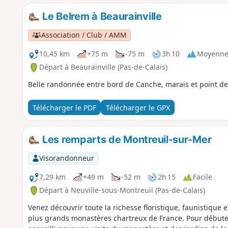
Le Belrem à Beaurainville
Association / Club / AMM
10,45 km
+75 m
-75 m
3h 10
Moyenn
Départ à Beaurainville (Pas-de-Calais)
Belle randonnée entre bord de Canche, marais et point de
Télécharger le PDF
Télécharger le GPX
Les remparts de Montreuil-sur-Mer
Visorandonneur
7,29 km
+49 m
-52 m
2h 15
Facile
Départ à Neuville-sous-Montreuil (Pas-de-Calais)
Venez découvrir toute la richesse floristique, faunistique 
plus grands monastères chartreux de France. Pour débute