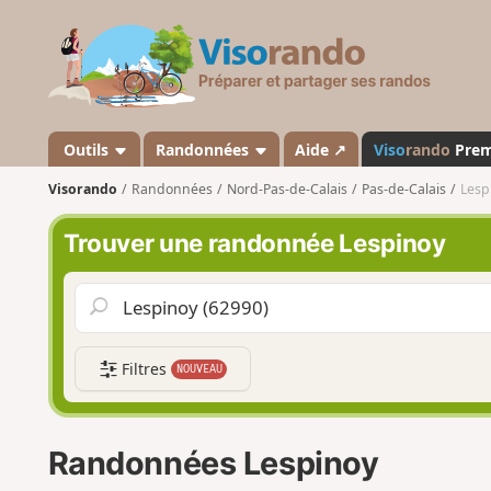
V
i
s
o
r
a
Outils
Randonnées
Aide ↗
Viso
rando
Pre
n
Visorando
Randonnées
Nord-Pas-de-Calais
Pas-de-Calais
Lesp
d
o
Trouver une randonnée Lespinoy
Filtres
NOUVEAU
Randonnées Lespinoy