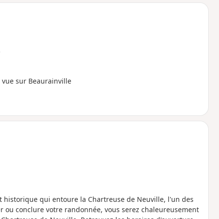
o
a
i
m
p
e
 vue sur Beaurainville
et historique qui entoure la Chartreuse de Neuville, l'un des
r ou conclure votre randonnée, vous serez chaleureusement