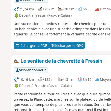
21,24 km
+292 m
-287 m
6h 55
Difficil
Départ à Fressin (Pas-de-Calais)
Une succession de petites routes et de chemins pour une j
un bon dénivelé avec une superbe grimpette dans le Bois 
aguerris, je conseille fortement la variante décrite dans le
Télécharger le PDF
Télécharger le GPX
Le sentier de la chevrette à Fressin
Visorandonneur
10,16 km
+135 m
-131 m
3h 15
Moyen
Départ à Fressin (Pas-de-Calais)
Petite randonnée autour de Fressin avec quelques grimpett
traversez la Planquette, marchez sur le plateau où de bel
que vous contemplez de plus près sur le retour. Sentier bie
retranscrire des chemins balisés mais pour moi il est imp