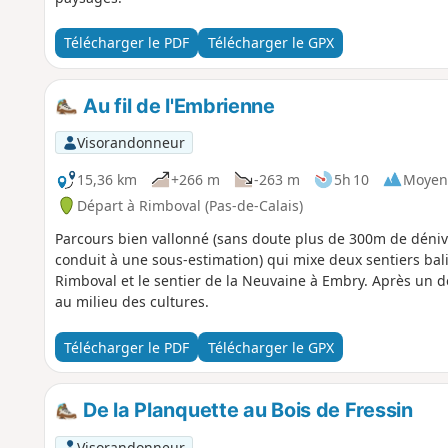
Télécharger le PDF
Télécharger le GPX
Au fil de l'Embrienne
Visorandonneur
15,36 km
+266 m
-263 m
5h 10
Moyen
Départ à Rimboval (Pas-de-Calais)
Parcours bien vallonné (sans doute plus de 300m de dénive
conduit à une sous-estimation) qui mixe deux sentiers bal
Rimboval et le sentier de la Neuvaine à Embry. Après un dé
au milieu des cultures.
Télécharger le PDF
Télécharger le GPX
De la Planquette au Bois de Fressin
Visorandonneur