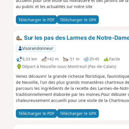
accueilli pour une visite du monastère et des jardins de l
au public et les actualités sur notre site
Télécharger le PDF
Télécharger le GPX
Sur les pas des Larmes de Notre-Dam
Visorandonneur
9,33 km
+42 m
-51 m
2h 45
Facile
Départ à Neuville-sous-Montreuil (Pas-de-Calais)
Venez découvrir la grande richesse floristique, faunistique
de Neuville, l'un des plus grands monastères chartreux de
parcours les ingrédients de la recette des Larmes-de-Not
traditionnellement élaborée par les moines.Pour débuter 
chaleureusement accueilli pour une visite de la Chartreus
d'ouverture au public et les actualités sur le site de la Cha
Télécharger le PDF
Télécharger le GPX