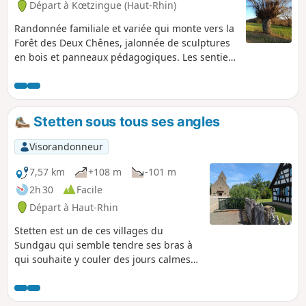
Départ à Kœtzingue (Haut-Rhin)
Randonnée familiale et variée qui monte vers la
Forêt des Deux Chênes, jalonnée de sculptures
en bois et panneaux pédagogiques. Les sentiers
de découvertes de Schlierbach, le retour par le
Homberg et la mare biologique de Kœtzingue
ainsi que les beaux points de vue sur les
massifs avoisinants feront oublier quelques
Stetten sous tous ses angles
montées courtes mais parfois raides.
Visorandonneur
7,57 km
+108 m
-101 m
2h 30
Facile
Départ à Haut-Rhin
Stetten est un de ces villages du
Sundgau qui semble tendre ses bras à
qui souhaite y couler des jours calmes
dans une ambiance rurale et
traditionnelle. En parcourant le village
et ses alentours, vous pourrez y admirer