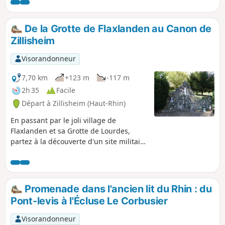
de fraîcheur. Retour par le Sud de Zimmersheim, en terrain
dégagé.
De la Grotte de Flaxlanden au Canon de
Zillisheim
Visorandonneur
7,70 km
+123 m
-117 m
2h 35
Facile
Départ à Zillisheim (Haut-Rhin)
En passant par le joli village de
Flaxlanden et sa Grotte de Lourdes,
partez à la découverte d'un site militaire
de la première guerre mondiale dans
les hauteurs de Zillisheim. Apprenez-en
un peu sur la nature avec les sentiers
découverte sur le parcours et profitez
Promenade dans l'ancien lit du Rhin : du
des nombreux points de vue qui vous
Pont-levis à l'Écluse Le Corbusier
attendent en chemin !
Visorandonneur