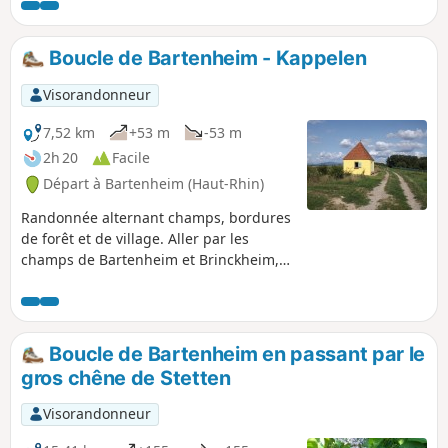
Boucle de Bartenheim - Kappelen
Visorandonneur
7,52 km
+53 m
-53 m
2h 20
Facile
Départ à Bartenheim (Haut-Rhin)
Randonnée alternant champs, bordures
de forêt et de village. Aller par les
champs de Bartenheim et Brinckheim,
passer le petit village de Kappelen. Le
retour se fait par les champs de
Kappelen et Brinckheim puis le
HochaLoch en longeant le
Boucle de Bartenheim en passant par le
Muehlgraben,
gros chêne de Stetten
Visorandonneur