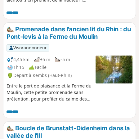
Terminez par un petit tour dans le
centre d'Habsheim, puis par de
charmants lotissements.
Promenade dans l'ancien lit du Rhin : du
Pont-levis à la Ferme du Moulin
Visorandonneur
4,45 km
+5 m
-5 m
1h 15
Facile
Départ à Kembs (Haut-Rhin)
Entre le port de plaisance et la Ferme du
Moulin, cette petite promenade sans
prétention, pour profiter du calme des
rives du Canal de Huningue du Grand
Canal d’Alsace et de l’Augraben, montre
encore quelques bras morts ou étangs,
vestiges naturels de l’ancien lit du Rhin.
Boucle de Brunstatt-Didenheim dans la
vallée de l'Ill