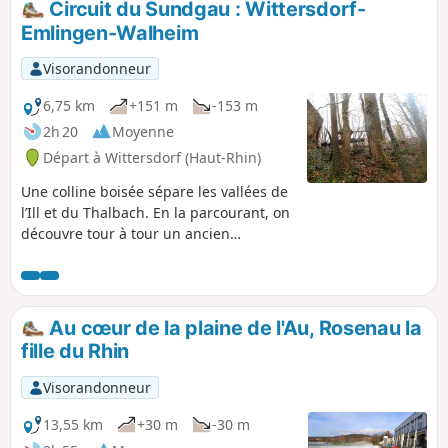
Circuit du Sundgau : Wittersdorf-
Emlingen-Walheim
Visorandonneur
6,75 km
+151 m
-153 m
2h 20
Moyenne
Départ à Wittersdorf (Haut-Rhin)
Une colline boisée sépare les vallées de
l’Ill et du Thalbach. En la parcourant, on
découvre tour à tour un ancien
vignoble, une carrière marquée par un
drame, un sentier botanique et l’histoire
d’un infortuné général. Lorsqu’on atteint
les fours à chaux d’Emlingen, c’est le
Au cœur de la plaine de l'Au, Rosenau la
XIXe siècle qui surgit soudain, figé dans
fille du Rhin
la pierre et le fer.
Visorandonneur
13,55 km
+30 m
-30 m