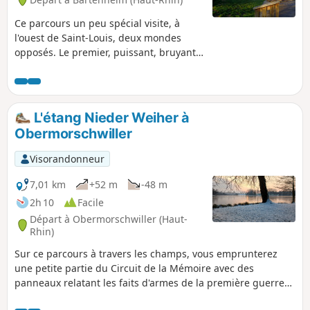
Ce parcours un peu spécial visite, à
l'ouest de Saint-Louis, deux mondes
opposés. Le premier, puissant, bruyant
proche de l'EuroAirport et des voies de
communication nord-sud, est
indispensable à l'activité économique.
Le second, fragile, paisible autour de
L'étang Nieder Weiher à
l'Étang du Ritty avec ses boisements et
Obermorschwiller
prairies, est le corridor indispensable à
la faune entre la forêt de la Hardt au
Visorandonneur
nord et les zones humides de la Petite
Camargue à l'est. Le contraste est
7,01 km
+52 m
-48 m
étonnant.
2h 10
Facile
Départ à Obermorschwiller (Haut-
Rhin)
Sur ce parcours à travers les champs, vous emprunterez
une petite partie du Circuit de la Mémoire avec des
panneaux relatant les faits d'armes de la première guerre
mondiale. Vous aurez également la possibilité de faire le