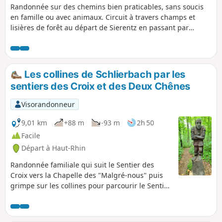
Randonnée sur des chemins bien praticables, sans soucis
en famille ou avec animaux. Circuit à travers champs et
lisières de forêt au départ de Sierentz en passant par
Uffheim et Stetten pour arriver à Helfrantzkirch avec le
retour par Kappelen direction Uffheim et retour sur
Sierentz.
Les collines de Schlierbach par les
sentiers des Croix et des Deux Chênes
Visorandonneur
9,01 km
+88 m
-93 m
2h 50
Facile
Départ à Haut-Rhin
Randonnée familiale qui suit le Sentier des
Croix vers la Chapelle des "Malgré-nous" puis
grimpe sur les collines pour parcourir le Sentier
des Deux Chênes orné de sculptures en bois et
jalonné de panneaux pédagogiques.