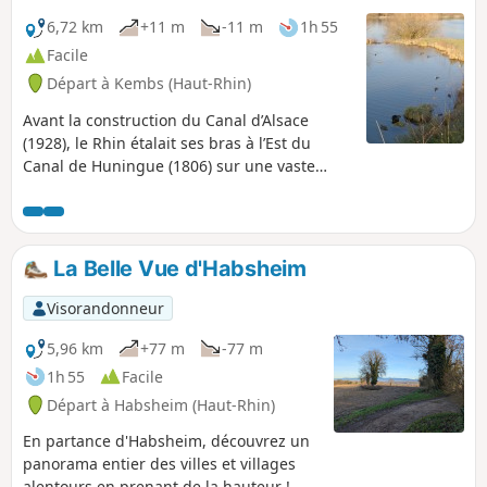
6,72 km
+11 m
-11 m
1h 55
Facile
Départ à Kembs (Haut-Rhin)
Avant la construction du Canal d’Alsace
(1928), le Rhin étalait ses bras à l’Est du
Canal de Huningue (1806) sur une vaste
zone large de 1 à 2km.Du Canal du Rhône au
Rhin au Nord jusqu'au Sud de l'île du Rhin,
par des chemins souvent en zones
protégées de la "Petite Camargue
La Belle Vue d'Habsheim
Alsacienne", une séries de courtes
promenades nous font découvrir de
Visorandonneur
nombreux sites naturels et industriels liés à
l’histoire du Rhin.Commençons par une
5,96 km
+77 m
-77 m
balade entre le pont-levis de Kembs (1831)
1h 55
Facile
et l’Écluse Le Corbusier (1961).
Départ à Habsheim (Haut-Rhin)
En partance d'Habsheim, découvrez un
panorama entier des villes et villages
alentours en prenant de la hauteur !