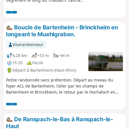
s’égrènent le long du Thalbach. L’ancien
moulin à grain de Hundsbach revit
depuis peu, pour le plus grand bonheur
des artistes et des amoureux de
l’Histoire.
Boucle de Bartenheim - Brinckheim en
longeant le Muehlgraben.
Visorandonneur
4,28 km
+53 m
-44 m
1h 20
Facile
Départ à Bartenheim (Haut-Rhin)
Petite randonnée sans prétention. Départ au niveau du
foyer ACL de Bartenheim, l'aller par les champs de
Bartenheim et Brinckheim, le retour par le Hochaloch en
longeant le Muehlgraben.
De Ranspach-le-Bas à Ranspach-le-
Haut