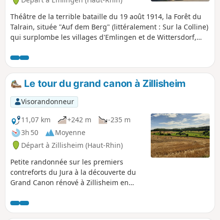
Théâtre de la terrible bataille du 19 août 1914, la Forêt du
Talrain, située "Auf dem Berg" (littéralement : Sur la Colline)
qui surplombe les villages d'Emlingen et de Wittersdorf,
offre des points de vue sur Altkirch et la Forêt Noire et vous
en apprendra davantage sur des acteurs de cette bataille
via le Sentier de la mémoire que ce parcours emprunte en
partie.
Le tour du grand canon à Zillisheim
Visorandonneur
11,07 km
+242 m
-235 m
3h 50
Moyenne
Départ à Zillisheim (Haut-Rhin)
Petite randonnée sur les premiers
contreforts du Jura à la découverte du
Grand Canon rénové à Zillisheim en
passant par le cimetière allemand de la
guerre 14/18 et la Chapelle Saint-Brice à
Illfurth.