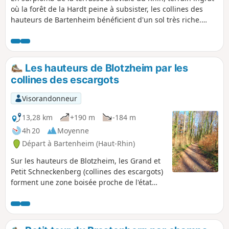
où la forêt de la Hardt peine à subsister, les collines des
hauteurs de Bartenheim bénéficient d'un sol très riche.
Installée sur ces limons fertiles, de part et d'autre de la
ligne de crête entre Helfrantzkirch et Bartenheim, prospère
la plus belle forêt du Sundgau, la forêt du Schneckenberg
(voir Infos Pratiques). Courte randonnée toute en forêt ou
Les hauteurs de Blotzheim par les
lisière de forêt pour les amoureux des arbres.
collines des escargots
Visorandonneur
13,28 km
+190 m
-184 m
4h 20
Moyenne
Départ à Bartenheim (Haut-Rhin)
Sur les hauteurs de Blotzheim, les Grand et
Petit Schneckenberg (collines des escargots)
forment une zone boisée proche de l'état
naturel, sillonnée de ruisseaux et entourée
de champs, de bosquets et de quelques
parcelles de vignes.Une multitudes de
sentiers et chemins permettent de belles