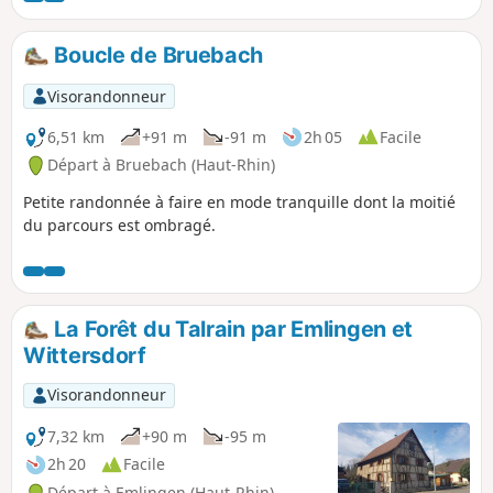
Boucle de Bruebach
Visorandonneur
6,51 km
+91 m
-91 m
2h 05
Facile
Départ à Bruebach (Haut-Rhin)
Petite randonnée à faire en mode tranquille dont la moitié
du parcours est ombragé.
La Forêt du Talrain par Emlingen et
Wittersdorf
Visorandonneur
7,32 km
+90 m
-95 m
2h 20
Facile
Départ à Emlingen (Haut-Rhin)