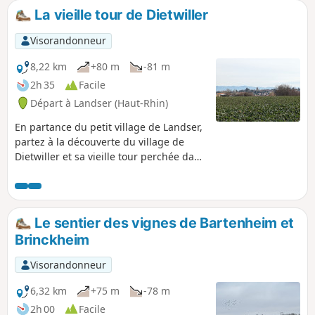
La vieille tour de Dietwiller
Visorandonneur
8,22 km
+80 m
-81 m
2h 35
Facile
Départ à Landser (Haut-Rhin)
En partance du petit village de Landser,
partez à la découverte du village de
Dietwiller et sa vieille tour perchée dans
les hauteurs.
Le sentier des vignes de Bartenheim et
Brinckheim
Visorandonneur
6,32 km
+75 m
-78 m
2h 00
Facile