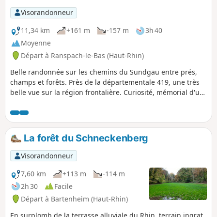
Visorandonneur
11,34 km
+161 m
-157 m
3h 40
Moyenne
Départ à Ranspach-le-Bas (Haut-Rhin)
Belle randonnée sur les chemins du Sundgau entre prés,
champs et forêts. Près de la départementale 419, une très
belle vue sur la région frontalière. Curiosité, mémorial d'un
accident d'avion en 1915... à l'époque il n'y en avait pas
beaucoup !
La forêt du Schneckenberg
Visorandonneur
7,60 km
+113 m
-114 m
2h 30
Facile
Départ à Bartenheim (Haut-Rhin)
En surplomb de la terrasse alluviale du Rhin, terrain ingrat