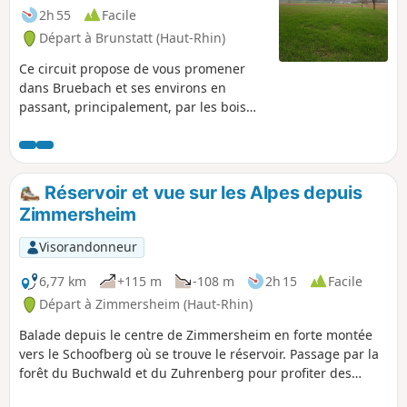
activité industrielle autour de la
2h 55
Facile
navigation et de l’énergie
Départ à Brunstatt (Haut-Rhin)
hydroélectrique.
Ce circuit propose de vous promener
dans Bruebach et ses environs en
passant, principalement, par les bois
alentours.
Réservoir et vue sur les Alpes depuis
Zimmersheim
Visorandonneur
6,77 km
+115 m
-108 m
2h 15
Facile
Départ à Zimmersheim (Haut-Rhin)
Balade depuis le centre de Zimmersheim en forte montée
vers le Schoofberg où se trouve le réservoir. Passage par la
forêt du Buchwald et du Zuhrenberg pour profiter des
points de vue sur les Alpes par temps adéquat et d'un peu