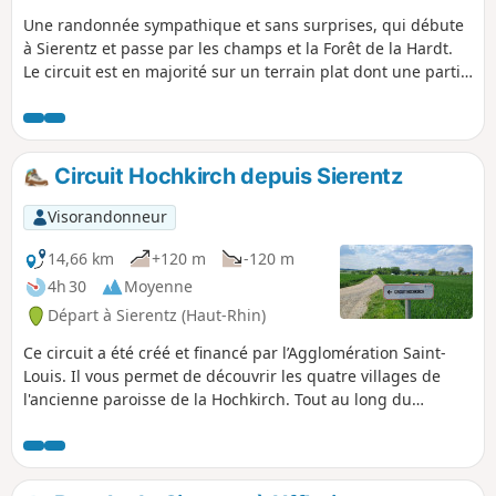
Une randonnée sympathique et sans surprises, qui débute
à Sierentz et passe par les champs et la Forêt de la Hardt.
Le circuit est en majorité sur un terrain plat dont une partie
est constituée de chemins asphaltés dédiés aux piétons et
aux cyclistes.
Circuit Hochkirch depuis Sierentz
Visorandonneur
14,66 km
+120 m
-120 m
4h 30
Moyenne
Départ à Sierentz (Haut-Rhin)
Ce circuit a été créé et financé par l’Agglomération Saint-
Louis. Il vous permet de découvrir les quatre villages de
l'ancienne paroisse de la Hochkirch. Tout au long du
parcours de nombreux panneaux vous racontent l'histoire
de cette région du Sud de l'Alsace.