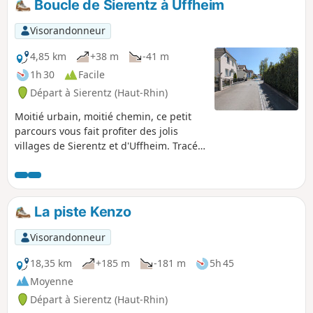
Boucle de Sierentz à Uffheim
Visorandonneur
4,85 km
+38 m
-41 m
1h 30
Facile
Départ à Sierentz (Haut-Rhin)
Moitié urbain, moitié chemin, ce petit
parcours vous fait profiter des jolis
villages de Sierentz et d'Uffheim. Tracé
sans difficulté particulière et bien
exposé, avec un arrêt pique-nique
agréable, à mi-parcours.
La piste Kenzo
Visorandonneur
18,35 km
+185 m
-181 m
5h 45
Moyenne
Départ à Sierentz (Haut-Rhin)