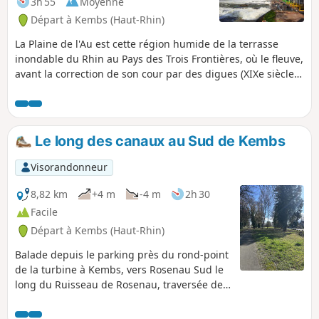
3h 55
Moyenne
Départ à Kembs (Haut-Rhin)
La Plaine de l'Au est cette région humide de la terrasse
inondable du Rhin au Pays des Trois Frontières, où le fleuve,
avant la correction de son cour par des digues (XIXe siècle)
puis sa canalisation (début XXe), se répandait en multiples
bras.Entre l'usine hydroélectrique de Kembs au nord et le
sentier du Grand Marais au sud, l’eau nous accompagne
tout au long de ce parcours où biodiversité et activités
Le long des canaux au Sud de Kembs
humaines tentent de faire bon ménage.Le temps indiqué
ne tient pas compte des arrêts aux 5 observatoires et autres
Visorandonneur
points d'intérêt du parcours.
8,82 km
+4 m
-4 m
2h 30
Facile
Départ à Kembs (Haut-Rhin)
Balade depuis le parking près du rond-point
de la turbine à Kembs, vers Rosenau Sud le
long du Ruisseau de Rosenau, traversée de
Rosenau jusqu'au Canal de Huningue puis
retour vers le point de départ le long du