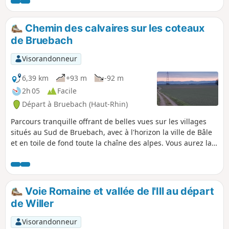
tour de l'étang, impressionnant par sa superficie et
agréable en toutes saisons, de nombreux bancs jalonnent
le parcours.
Chemin des calvaires sur les coteaux
de Bruebach
Visorandonneur
6,39 km
+93 m
-92 m
2h 05
Facile
Départ à Bruebach (Haut-Rhin)
Parcours tranquille offrant de belles vues sur les villages
situés au Sud de Bruebach, avec à l'horizon la ville de Bâle
et en toile de fond toute la chaîne des alpes. Vous aurez la
possibilité d'admirer fréquemment les Alpes suisses
alémaniques droit devant vous avec l'Eiger et le Jungfrau et
leurs magnifiques pyramides et à l'autre extrémité, côté
droit, quand la météo le permet, le Mont Blanc.
Voie Romaine et vallée de l'Ill au départ
de Willer
Visorandonneur