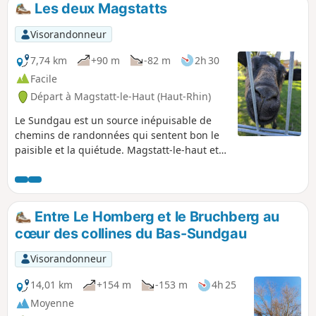
Les deux Magstatts
p
Visorandonneur
7,74 km
+90 m
-82 m
2h 30
Facile
Départ à Magstatt-le-Haut (Haut-Rhin)
Le Sundgau est un source inépuisable de
chemins de randonnées qui sentent bon le
paisible et la quiétude. Magstatt-le-haut et
Magstatt-le-bas n'y font pas exception, la
balade alterne chemin de forêt et de village
pour vous offrir ce que la région a de plus
tendre : un moment hors du temps.
Entre Le Homberg et le Bruchberg au
cœur des collines du Bas-Sundgau
Visorandonneur
14,01 km
+154 m
-153 m
4h 25
Moyenne