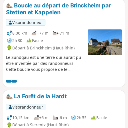
Boucle au départ de Brinckheim par
Stetten et Kappelen
Visorandonneur
8,06 km
+77 m
-71 m
2h 30
Facile
Départ à Brinckheim (Haut-Rhin)
Le Sundgau est une terre qui aurait pu
être inventée par des randonneurs.
Cette boucle vous propose de le
découvrir par vous-mêmes. Des villages
authentiques et une campagne calme
aux alentours, que demander de plus ?
La Forêt de la Hardt
Visorandonneur
10,15 km
+6 m
-6 m
2h 55
Facile
Départ à Sierentz (Haut-Rhin)