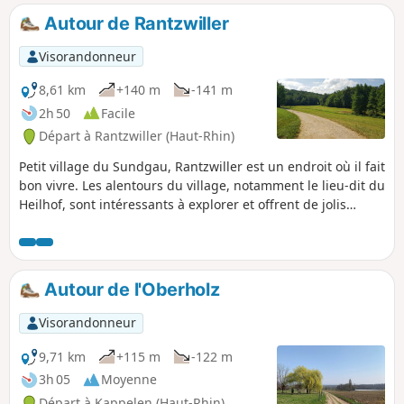
les nombreuses jolies maisons nichées
Autour de Rantzwiller
dans leurs beaux jardins entretenus. Le
Chêne Tafelbaum, plusieurs fois
Visorandonneur
centenaire, surplombe la zone des Trois
Frontières et vous montre le chemin
8,61 km
+140 m
-141 m
d'une forêt que la présence d'un
2h 50
Facile
ruisseau rendrait presque féérique.
Départ à Rantzwiller (Haut-Rhin)
Petit village du Sundgau, Rantzwiller est un endroit où il fait
bon vivre. Les alentours du village, notamment le lieu-dit du
Heilhof, sont intéressants à explorer et offrent de jolis
points de vue.
Autour de l'Oberholz
Visorandonneur
9,71 km
+115 m
-122 m
3h 05
Moyenne
Départ à Kappelen (Haut-Rhin)