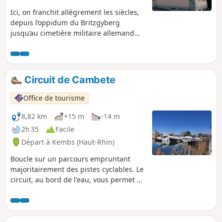
Ici, on franchit allègrement les siècles,
depuis l’oppidum du Britzgyberg
jusqu’au cimetière militaire allemand
d’Illfurth. Pourtant, en traversant le
vaste massif de l’Altenberg et le village
encore préservé de Luemschwiller, on
pourrait croire un instant avoir réussi à
Circuit de Cambete
suspendre le temps.
Office de tourisme
8,82 km
+15 m
-14 m
2h 35
Facile
Départ à Kembs (Haut-Rhin)
Boucle sur un parcours empruntant
majoritairement des pistes cyclables. Le
circuit, au bord de l'eau, vous permet de
découvrir la faune, la flore, l'histoire et
l'industrie locale entre Kembs-Loechlé
et Kembs