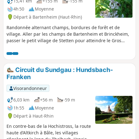
15,41 km
+155 m
-155 m
4h 50
Moyenne
Départ à Bartenheim (Haut-Rhin)
Randonnée alternant champs, bordures de forêt et de
village. Aller par les champs de Bartenheim et Brinckheim,
passer le petit village de Stetten pour atteindre le Gros
chêne. Le retour se fait par le village de Helfrantzkirch, les
champs de Kappelen et Brinckheim, le HochaLoch en
longeant le Muehlgraben,
Circuit du Sundgau : Hundsbach-
Franken
Visorandonneur
6,03 km
+56 m
-59 m
1h 55
Moyenne
Départ à Haut-Rhin
En contre-bas de la Hochistross, la route
haute d’Altkirch à Bâle, les villages