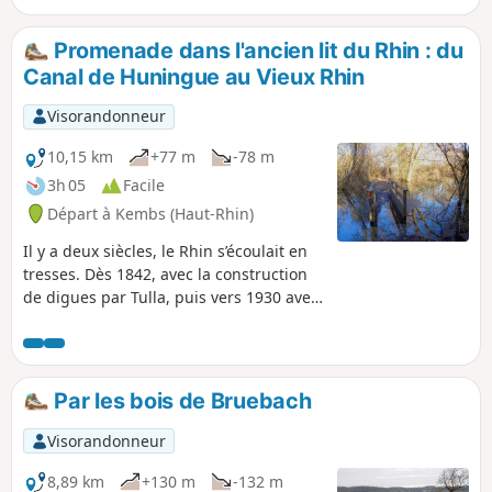
chemin de halage.
Promenade dans l'ancien lit du Rhin : du
Canal de Huningue au Vieux Rhin
Visorandonneur
10,15 km
+77 m
-78 m
3h 05
Facile
Départ à Kembs (Haut-Rhin)
Il y a deux siècles, le Rhin s’écoulait en
tresses. Dès 1842, avec la construction
de digues par Tulla, puis vers 1930 avec
la construction du Grand Canal, le
fleuve a été ramené dans un chenal
unique et l’écosystème rhénan
profondément modifié. Aujourd'hui, il
Par les bois de Bruebach
apparaît un contraste fort entre la
nature qui se revégétalise, en
Visorandonneur
s’adaptant à l’assèchement avec faune et
flore diverses et originales, et une forte
8,89 km
+130 m
-132 m