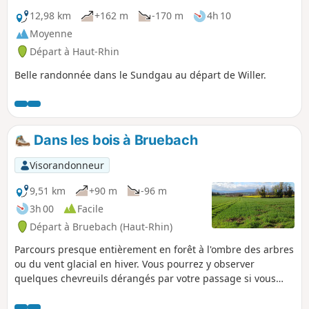
12,98 km
+162 m
-170 m
4h 10
Moyenne
Départ à Haut-Rhin
Belle randonnée dans le Sundgau au départ de Willer.
Dans les bois à Bruebach
Visorandonneur
9,51 km
+90 m
-96 m
3h 00
Facile
Départ à Bruebach (Haut-Rhin)
Parcours presque entièrement en forêt à l'ombre des arbres
ou du vent glacial en hiver. Vous pourrez y observer
quelques chevreuils dérangés par votre passage si vous
n'êtes pas trop bruyants. Parcours sans aucune difficulté
mais présence de nombreux arbres couchés à contourner.