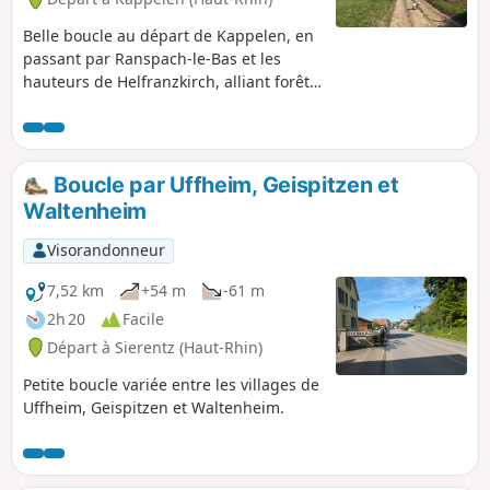
Belle boucle au départ de Kappelen, en
passant par Ranspach-le-Bas et les
hauteurs de Helfranzkirch, alliant forêts,
champs et bordures de villages.
Boucle par Uffheim, Geispitzen et
Waltenheim
Visorandonneur
7,52 km
+54 m
-61 m
2h 20
Facile
Départ à Sierentz (Haut-Rhin)
Petite boucle variée entre les villages de
Uffheim, Geispitzen et Waltenheim.