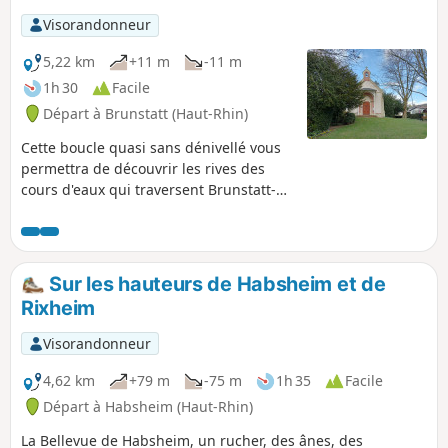
Visorandonneur
5,22 km
+11 m
-11 m
1h 30
Facile
Départ à Brunstatt (Haut-Rhin)
Cette boucle quasi sans dénivellé vous
permettra de découvrir les rives des
cours d'eaux qui traversent Brunstatt-
Didenheim. l'Ill, le Canal du Rhône au
Rhin et le Ruisseau Bachmatta ainsi que
sa végétation. À ne pas pratiquer par
vent fort ni en période de crue
Sur les hauteurs de Habsheim et de
Rixheim
Visorandonneur
4,62 km
+79 m
-75 m
1h 35
Facile
Départ à Habsheim (Haut-Rhin)
La Bellevue de Habsheim, un rucher, des ânes, des