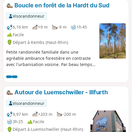
Boucle en forêt de la Hardt du Sud
Visorandonneur
6,16 km
+9 m
-9 m
1h 45
Facile
Départ à Kembs (Haut-Rhin)
Petite randonnée familiale dans une
agréable ambiance forestière en contraste
avec l'urbanisation voisine. Par beau temps,
un espace de jeu et une aire de pique-nique
agrémenteront la journée. En saisons
humides, les chemins sont souvent boueux
ou encombrés par la végétation, d'autres
Autour de Luemschwiller - Illfurth
défoncés en raison de l'activité forestière.
Visorandonneur
9,97 km
+203 m
-200 m
3h 25
Facile
Départ à Luemschwiller (Haut-Rhin)