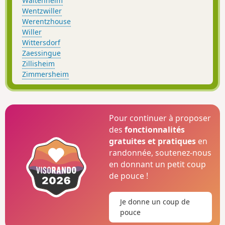
Waltenheim
Wentzwiller
Werentzhouse
Willer
Wittersdorf
Zaessingue
Zillisheim
Zimmersheim
Pour continuer à proposer
des
fonctionnalités
gratuites et pratiques
en
randonnée, soutenez-nous
en donnant un petit coup
de pouce !
Je donne un coup de
pouce