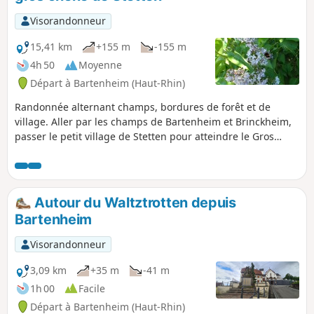
Visorandonneur
15,41 km
+155 m
-155 m
4h 50
Moyenne
Départ à Bartenheim (Haut-Rhin)
Randonnée alternant champs, bordures de forêt et de
village. Aller par les champs de Bartenheim et Brinckheim,
passer le petit village de Stetten pour atteindre le Gros
chêne. Le retour se fait par le village de Helfrantzkirch, les
champs de Kappelen et Brinckheim, le HochaLoch en
longeant le Muehlgraben,
Autour du Waltztrotten depuis
Bartenheim
Visorandonneur
3,09 km
+35 m
-41 m
1h 00
Facile
Départ à Bartenheim (Haut-Rhin)