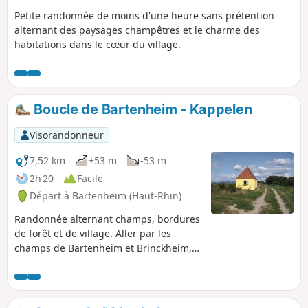
Petite randonnée de moins d'une heure sans prétention
alternant des paysages champêtres et le charme des
habitations dans le cœur du village.
Boucle de Bartenheim - Kappelen
Visorandonneur
7,52 km
+53 m
-53 m
2h 20
Facile
Départ à Bartenheim (Haut-Rhin)
Randonnée alternant champs, bordures
de forêt et de village. Aller par les
champs de Bartenheim et Brinckheim,
passer le petit village de Kappelen. Le
retour se fait par les champs de
Kappelen et Brinckheim puis le
HochaLoch en longeant le