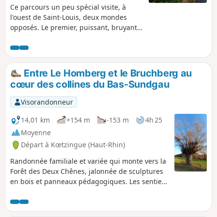
Ce parcours un peu spécial visite, à
l'ouest de Saint-Louis, deux mondes
opposés. Le premier, puissant, bruyant
proche de l'EuroAirport et des voies de
communication nord-sud, est
indispensable à l'activité économique.
Le second, fragile, paisible autour de
Entre Le Homberg et le Bruchberg au
l'Étang du Ritty avec ses boisements et
cœur des collines du Bas-Sundgau
prairies, est le corridor indispensable à
la faune entre la forêt de la Hardt au
Visorandonneur
nord et les zones humides de la Petite
Camargue à l'est. Le contraste est
14,01 km
+154 m
-153 m
4h 25
étonnant.
Moyenne
Départ à Kœtzingue (Haut-Rhin)
Randonnée familiale et variée qui monte vers la
Forêt des Deux Chênes, jalonnée de sculptures
en bois et panneaux pédagogiques. Les sentiers
de découvertes de Schlierbach, le retour par le
Homberg et la mare biologique de Kœtzingue
ainsi que les beaux points de vue sur les