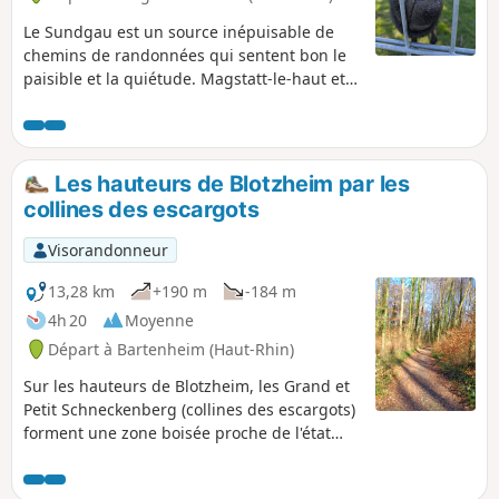
Le Sundgau est un source inépuisable de
chemins de randonnées qui sentent bon le
paisible et la quiétude. Magstatt-le-haut et
Magstatt-le-bas n'y font pas exception, la
balade alterne chemin de forêt et de village
pour vous offrir ce que la région a de plus
tendre : un moment hors du temps.
Les hauteurs de Blotzheim par les
collines des escargots
Visorandonneur
13,28 km
+190 m
-184 m
4h 20
Moyenne
Départ à Bartenheim (Haut-Rhin)
Sur les hauteurs de Blotzheim, les Grand et
Petit Schneckenberg (collines des escargots)
forment une zone boisée proche de l'état
naturel, sillonnée de ruisseaux et entourée
de champs, de bosquets et de quelques