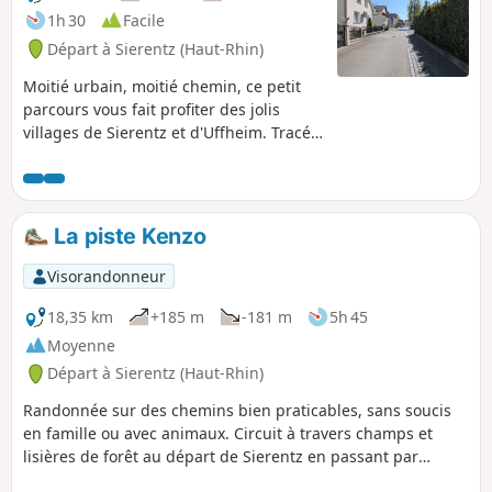
1h 30
Facile
Départ à Sierentz (Haut-Rhin)
Moitié urbain, moitié chemin, ce petit
parcours vous fait profiter des jolis
villages de Sierentz et d'Uffheim. Tracé
sans difficulté particulière et bien
exposé, avec un arrêt pique-nique
agréable, à mi-parcours.
La piste Kenzo
Visorandonneur
18,35 km
+185 m
-181 m
5h 45
Moyenne
Départ à Sierentz (Haut-Rhin)
Randonnée sur des chemins bien praticables, sans soucis
en famille ou avec animaux. Circuit à travers champs et
lisières de forêt au départ de Sierentz en passant par
Uffheim et Stetten pour arriver à Helfrantzkirch avec le