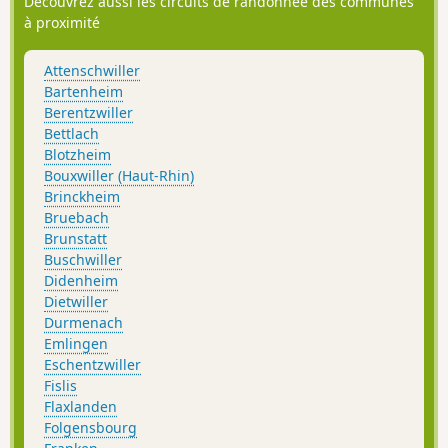
Découvrez aussi les circuits de randonnée des communes
à proximité
Attenschwiller
Bartenheim
Berentzwiller
Bettlach
Blotzheim
Bouxwiller (Haut-Rhin)
Brinckheim
Bruebach
Brunstatt
Buschwiller
Didenheim
Dietwiller
Durmenach
Emlingen
Eschentzwiller
Fislis
Flaxlanden
Folgensbourg