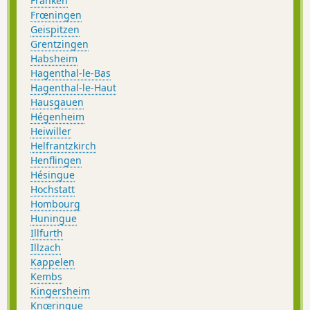
Franken
Frœningen
Geispitzen
Grentzingen
Habsheim
Hagenthal-le-Bas
Hagenthal-le-Haut
Hausgauen
Hégenheim
Heiwiller
Helfrantzkirch
Henflingen
Hésingue
Hochstatt
Hombourg
Huningue
Illfurth
Illzach
Kappelen
Kembs
Kingersheim
Knœringue