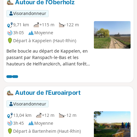
Autour de l'Oberholz
Muehlgraben,
Visorandonneur
9,71 km
+115 m
-122 m
3h 05
Moyenne
Départ à Kappelen (Haut-Rhin)
Belle boucle au départ de Kappelen, en
passant par Ranspach-le-Bas et les
hauteurs de Helfranzkirch, alliant forêts,
champs et bordures de villages.
Autour de l'Euroairport
Visorandonneur
13,04 km
+12 m
-12 m
3h 45
Moyenne
Départ à Bartenheim (Haut-Rhin)