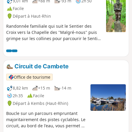
9,01 km
+88 m
-93 m
2h 50
Facile
Départ à Haut-Rhin
Randonnée familiale qui suit le Sentier des
Croix vers la Chapelle des "Malgré-nous" puis
grimpe sur les collines pour parcourir le Sentier
des Deux Chênes orné de sculptures en bois et
jalonné de panneaux pédagogiques.
Circuit de Cambete
Office de tourisme
8,82 km
+15 m
-14 m
2h 35
Facile
Départ à Kembs (Haut-Rhin)
Boucle sur un parcours empruntant
majoritairement des pistes cyclables. Le
circuit, au bord de l'eau, vous permet de
découvrir la faune, la flore, l'histoire et