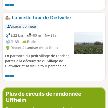
l'industrie locale entre Kembs-Loechlé
et Kembs
La vieille tour de Dietwiller
Visorandonneur
8,22 km
+80 m
-81 m
2h 35
Facile
Départ à Landser (Haut-Rhin)
En partance du petit village de Landser,
partez à la découverte du village de
Dietwiller et sa vieille tour perchée dans
les hauteurs.
Plus de circuits de randonnée
Uffheim