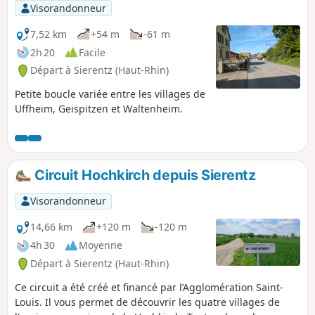
Visorandonneur
7,52 km
+54 m
-61 m
2h 20
Facile
Départ à Sierentz (Haut-Rhin)
Petite boucle variée entre les villages de
Uffheim, Geispitzen et Waltenheim.
Circuit Hochkirch depuis Sierentz
Visorandonneur
14,66 km
+120 m
-120 m
4h 30
Moyenne
Départ à Sierentz (Haut-Rhin)
Ce circuit a été créé et financé par l’Agglomération Saint-
Louis. Il vous permet de découvrir les quatre villages de