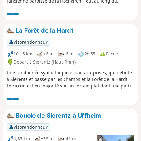
l'ancienne paroisse de la Hochkirch. Tout au long du
parcours de nombreux panneaux vous racontent l'histoire
de cette région du Sud de l'Alsace.
La Forêt de la Hardt
Visorandonneur
10,15 km
+6 m
-6 m
2h 55
Facile
Départ à Sierentz (Haut-Rhin)
Une randonnée sympathique et sans surprises, qui débute
à Sierentz et passe par les champs et la Forêt de la Hardt.
Le circuit est en majorité sur un terrain plat dont une partie
est constituée de chemins asphaltés dédiés aux piétons et
aux cyclistes.
Boucle de Sierentz à Uffheim
Visorandonneur
4,85 km
+38 m
-41 m