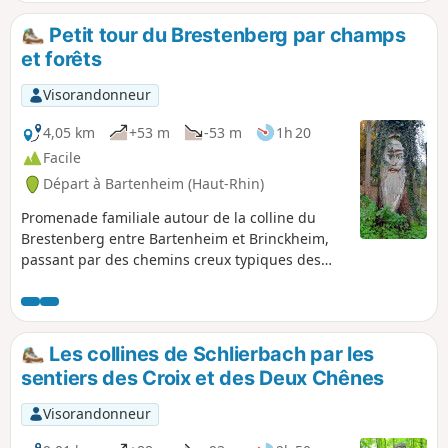
parcelles de vignes.Une multitudes de
sentiers et chemins permettent de belles
Petit tour du Brestenberg par champs
promenades sur les collines pour profiter du
et forêts
calme et de quelques points de vue sur les
massifs avoisinants, Vosges, Forêt Noire et
Visorandonneur
Jura.Deux versions sont proposées de 10 ou
13 km.
4,05 km
+53 m
-53 m
1h 20
Facile
Départ à Bartenheim (Haut-Rhin)
Promenade familiale autour de la colline du
Brestenberg entre Bartenheim et Brinckheim,
passant par des chemins creux typiques des
collines du Sundgau, Profitez de la forêt et de la
vue sur les massifs des Vosges et de la Forêt
Noire.
Les collines de Schlierbach par les
sentiers des Croix et des Deux Chênes
Visorandonneur