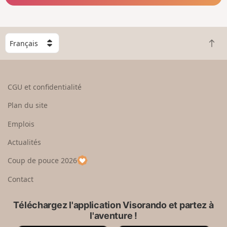
C
R
h
e
o
t
i
o
s
CGU et confidentialité
u
i
r
s
Plan du site
e
s
n
e
Emplois
h
z
Actualités
a
u
u
n
Coup de pouce 2026
t
p
a
Contact
y
s
Téléchargez l'application Visorando et partez à
l'aventure !