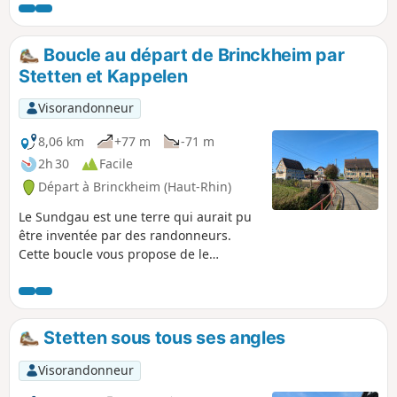
retour par Kappelen direction Uffheim et retour sur
Sierentz.
Boucle au départ de Brinckheim par
Stetten et Kappelen
Visorandonneur
8,06 km
+77 m
-71 m
2h 30
Facile
Départ à Brinckheim (Haut-Rhin)
Le Sundgau est une terre qui aurait pu
être inventée par des randonneurs.
Cette boucle vous propose de le
découvrir par vous-mêmes. Des villages
authentiques et une campagne calme
aux alentours, que demander de plus ?
Stetten sous tous ses angles
Visorandonneur