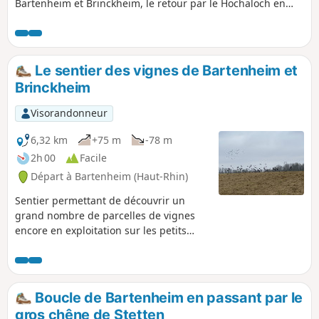
Bartenheim et Brinckheim, le retour par le Hochaloch en
longeant le Muehlgraben.
Le sentier des vignes de Bartenheim et
Brinckheim
Visorandonneur
6,32 km
+75 m
-78 m
2h 00
Facile
Départ à Bartenheim (Haut-Rhin)
Sentier permettant de découvrir un
grand nombre de parcelles de vignes
encore en exploitation sur les petits
coteaux de Bartenheim et Brinckheim.
Boucle de Bartenheim en passant par le
gros chêne de Stetten