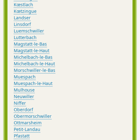
Kœstlach
Kœtzingue
Landser
Linsdorf
Luemschwiller
Lutterbach
Magstatt-le-Bas
Magstatt-le-Haut
Michelbach-le-Bas
Michelbach-le-Haut
Morschwiller-le-Bas
Muespach
Muespach-le-Haut
Mulhouse
Neuwiller
Niffer
Oberdorf
Obermorschwiller
Ottmarsheim
Petit-Landau
Pfastatt