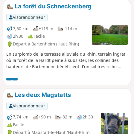
massifs avoisinants feront oublier quelques
La forêt du Schneckenberg
montées courtes mais parfois raides.
Visorandonneur
7,60 km
+113 m
-114 m
2h 30
Facile
Départ à Bartenheim (Haut-Rhin)
En surplomb de la terrasse alluviale du Rhin, terrain ingrat
où la forêt de la Hardt peine à subsister, les collines des
hauteurs de Bartenheim bénéficient d'un sol très riche.
Installée sur ces limons fertiles, de part et d'autre de la
ligne de crête entre Helfrantzkirch et Bartenheim, prospère
la plus belle forêt du Sundgau, la forêt du Schneckenberg
(voir Infos Pratiques). Courte randonnée toute en forêt ou
Les deux Magstatts
lisière de forêt pour les amoureux des arbres.
Visorandonneur
7,74 km
+90 m
-82 m
2h 30
Facile
Départ à Magstatt-le-Haut (Haut-Rhin)