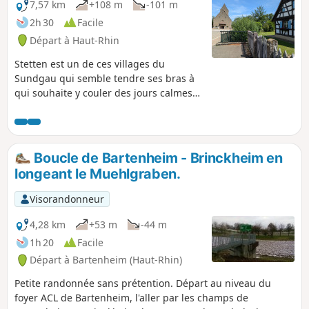
7,57 km
+108 m
-101 m
2h 30
Facile
Départ à Haut-Rhin
Stetten est un de ces villages du
Sundgau qui semble tendre ses bras à
qui souhaite y couler des jours calmes
dans une ambiance rurale et
traditionnelle. En parcourant le village
et ses alentours, vous pourrez y admirer
les nombreuses jolies maisons nichées
Boucle de Bartenheim - Brinckheim en
dans leurs beaux jardins entretenus. Le
longeant le Muehlgraben.
Chêne Tafelbaum, plusieurs fois
centenaire, surplombe la zone des Trois
Visorandonneur
Frontières et vous montre le chemin
d'une forêt que la présence d'un
4,28 km
+53 m
-44 m
ruisseau rendrait presque féérique.
1h 20
Facile
Départ à Bartenheim (Haut-Rhin)
Petite randonnée sans prétention. Départ au niveau du
foyer ACL de Bartenheim, l'aller par les champs de