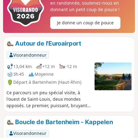
en randonnée, soutenez-nous en
lisière de forêt pour les amoureux des arbres.
donnant un petit coup de pouce !
Je donne un coup de pouce
Autour de l'Euroairport
Visorandonneur
13,04 km
+12 m
-12 m
3h 45
Moyenne
Départ à Bartenheim (Haut-Rhin)
Ce parcours un peu spécial visite, à
l'ouest de Saint-Louis, deux mondes
opposés. Le premier, puissant, bruyant
proche de l'EuroAirport et des voies de
communication nord-sud, est
Boucle de Bartenheim - Kappelen
indispensable à l'activité économique.
Le second, fragile, paisible autour de
Visorandonneur
l'Étang du Ritty avec ses boisements et