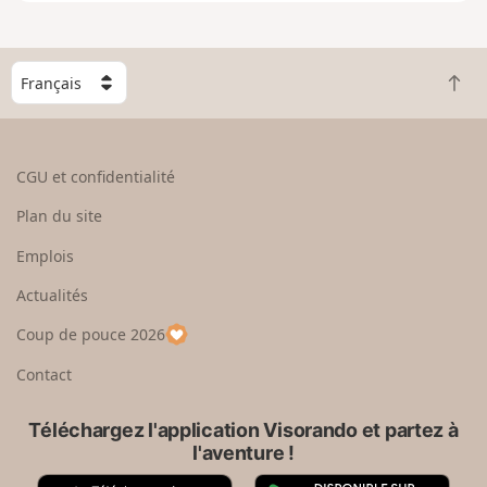
e
n
g
C
r
R
h
a
e
o
n
t
i
d
o
s
CGU et confidentialité
u
i
r
s
Plan du site
e
s
n
e
Emplois
h
z
Actualités
a
u
u
n
Coup de pouce 2026
t
p
a
Contact
y
s
Téléchargez l'application Visorando et partez à
l'aventure !
A
G