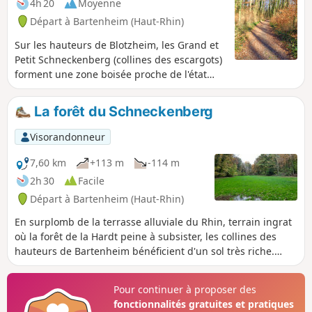
4h 20
Moyenne
Départ à Bartenheim (Haut-Rhin)
Sur les hauteurs de Blotzheim, les Grand et
Petit Schneckenberg (collines des escargots)
forment une zone boisée proche de l'état
naturel, sillonnée de ruisseaux et entourée
de champs, de bosquets et de quelques
La forêt du Schneckenberg
parcelles de vignes.Une multitudes de
sentiers et chemins permettent de belles
Visorandonneur
promenades sur les collines pour profiter du
calme et de quelques points de vue sur les
7,60 km
+113 m
-114 m
massifs avoisinants, Vosges, Forêt Noire et
2h 30
Facile
Jura.Deux versions sont proposées de 10 ou
Départ à Bartenheim (Haut-Rhin)
13 km.
En surplomb de la terrasse alluviale du Rhin, terrain ingrat
où la forêt de la Hardt peine à subsister, les collines des
hauteurs de Bartenheim bénéficient d'un sol très riche.
Installée sur ces limons fertiles, de part et d'autre de la
ligne de crête entre Helfrantzkirch et Bartenheim, prospère
Pour continuer à proposer des
la plus belle forêt du Sundgau, la forêt du Schneckenberg
fonctionnalités gratuites et pratiques
(voir Infos Pratiques). Courte randonnée toute en forêt ou