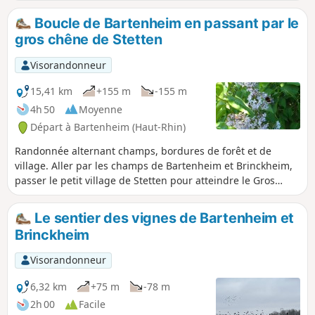
Boucle de Bartenheim en passant par le
gros chêne de Stetten
Visorandonneur
15,41 km
+155 m
-155 m
4h 50
Moyenne
Départ à Bartenheim (Haut-Rhin)
Randonnée alternant champs, bordures de forêt et de
village. Aller par les champs de Bartenheim et Brinckheim,
passer le petit village de Stetten pour atteindre le Gros
chêne. Le retour se fait par le village de Helfrantzkirch, les
champs de Kappelen et Brinckheim, le HochaLoch en
Le sentier des vignes de Bartenheim et
longeant le Muehlgraben,
Brinckheim
Visorandonneur
6,32 km
+75 m
-78 m
2h 00
Facile