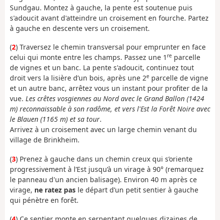
Sundgau. Montez à gauche, la pente est soutenue puis
s'adoucit avant d'atteindre un croisement en fourche. Partez
à gauche en descente vers un croisement.
(
2
) Traversez le chemin transversal pour emprunter en face
re
celui qui monte entre les champs. Passez une 1
parcelle
de vignes et un banc. La pente s'adoucit, continuez tout
e
droit vers la lisière d’un bois, après une 2
parcelle de vigne
et un autre banc, arrêtez vous un instant pour profiter de la
vue.
Les crêtes vosgiennes au Nord avec le Grand Ballon (1424
m) reconnaissable à son radôme, et vers l'Est la Forêt Noire avec
le Blauen (1165 m) et sa tour
.
Arrivez à un croisement avec un large chemin venant du
village de Brinkheim.
(
3
) Prenez à gauche dans un chemin creux qui s’oriente
progressivement à l’Est jusqu’à un virage à 90° (remarquez
le panneau d'un ancien balisage). Environ 40 m après ce
virage,
ne ratez pas
le départ d’un petit sentier à gauche
qui pénètre en forêt.
(
4
) Ce sentier monte en serpentant quelques dizaines de