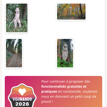
Pour continuer à proposer des
fonctionnalités gratuites et
pratiques
en randonnée, soutenez-
nous en donnant un petit coup de
pouce !