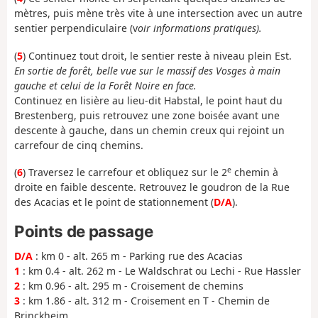
mètres, puis mène très vite à une intersection avec un autre
sentier perpendiculaire (v
oir informations pratiques).
(
5
) Continuez tout droit, le sentier reste à niveau plein Est.
En sortie de forêt, belle vue sur le massif des Vosges à main
gauche et celui de la Forêt Noire en face.
Continuez en lisière au lieu-dit Habstal, le point haut du
Brestenberg, puis retrouvez une zone boisée avant une
descente à gauche, dans un chemin creux qui rejoint un
carrefour de cinq chemins.
e
(
6
) Traversez le carrefour et obliquez sur le 2
chemin à
droite en faible descente. Retrouvez le goudron de la Rue
des Acacias et le point de stationnement (
D/A
).
Points de passage
D/A
: km 0 - alt. 265 m - Parking rue des Acacias
1
: km 0.4 - alt. 262 m - Le Waldschrat ou Lechi - Rue Hassler
2
: km 0.96 - alt. 295 m - Croisement de chemins
3
: km 1.86 - alt. 312 m - Croisement en T - Chemin de
Brinckheim