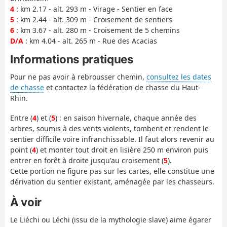
4
: km 2.17 - alt. 293 m - Virage - Sentier en face
5
: km 2.44 - alt. 309 m - Croisement de sentiers
6
: km 3.67 - alt. 280 m - Croisement de 5 chemins
D/A
: km 4.04 - alt. 265 m - Rue des Acacias
Informations pratiques
Pour ne pas avoir à rebrousser chemin,
consultez les dates
de chasse
et contactez la fédération de chasse du Haut-
Rhin.
Entre (
4
) et (
5
) : en saison hivernale, chaque année des
arbres, soumis à des vents violents, tombent et rendent le
sentier difficile voire infranchissable. Il faut alors revenir au
point (
4
) et monter tout droit en lisière 250 m environ puis
entrer en forêt à droite jusqu'au croisement (
5
).
Cette portion ne figure pas sur les cartes, elle constitue une
dérivation du sentier existant, aménagée par les chasseurs.
À voir
Le Liéchi ou Léchi (issu de la mythologie slave) aime égarer