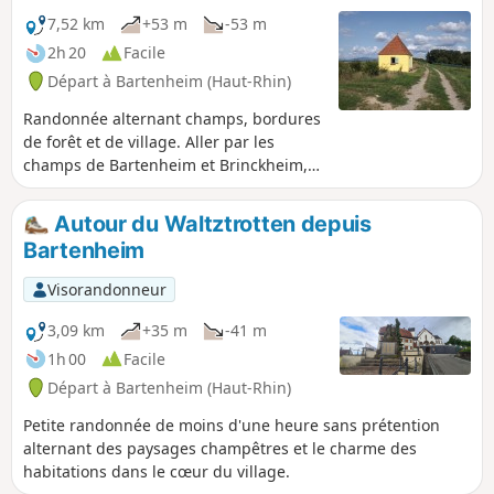
prairies, est le corridor indispensable à
7,52 km
+53 m
-53 m
la faune entre la forêt de la Hardt au
2h 20
Facile
nord et les zones humides de la Petite
Départ à Bartenheim (Haut-Rhin)
Camargue à l'est. Le contraste est
étonnant.
Randonnée alternant champs, bordures
de forêt et de village. Aller par les
champs de Bartenheim et Brinckheim,
passer le petit village de Kappelen. Le
retour se fait par les champs de
Autour du Waltztrotten depuis
Kappelen et Brinckheim puis le
Bartenheim
HochaLoch en longeant le
Muehlgraben,
Visorandonneur
3,09 km
+35 m
-41 m
1h 00
Facile
Départ à Bartenheim (Haut-Rhin)
Petite randonnée de moins d'une heure sans prétention
alternant des paysages champêtres et le charme des
habitations dans le cœur du village.