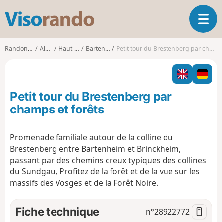
V
O
i
u
s
v
o
Randonnées
Alsace
Haut-Rhin
Bartenheim
Petit tour du Brestenberg par champs et forêts
r
r
i
a
r
n
l
d
Petit tour du Brestenberg par
a
o
n
champs et forêts
a
v
Promenade familiale autour de la colline du
i
Brestenberg entre Bartenheim et Brinckheim,
g
a
passant par des chemins creux typiques des collines
t
du Sundgau, Profitez de la forêt et de la vue sur les
i
massifs des Vosges et de la Forêt Noire.
o
n
Fiche technique
n°
28922772