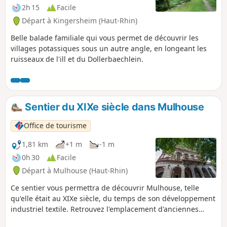
2h 15
Facile
Départ à Kingersheim (Haut-Rhin)
Belle balade familiale qui vous permet de découvrir les
villages potassiques sous un autre angle, en longeant les
ruisseaux de l'ill et du Dollerbaechlein.
Sentier du XIXe siècle dans Mulhouse
Office de tourisme
1,81 km
+1 m
-1 m
0h 30
Facile
Départ à Mulhouse (Haut-Rhin)
Ce sentier vous permettra de découvrir Mulhouse, telle
qu'elle était au XIXe siècle, du temps de son développement
industriel textile. Retrouvez l'emplacement d'anciennes
manufactures, des maisons de maîtres et des vestiges de ce