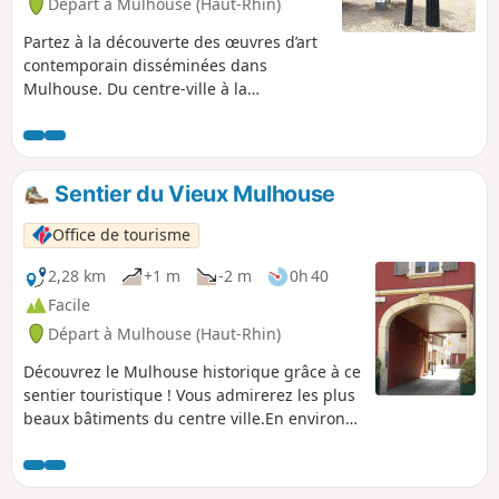
Départ à Mulhouse (Haut-Rhin)
Partez à la découverte des œuvres d’art
contemporain disséminées dans
Mulhouse. Du centre-ville à la
Promenade William Wyler, le long du
Nouveau Bassin, où sculptures et
installations dialoguent avec l’eau et les
arbres. En quelques pas, laissez-vous
Sentier du Vieux Mulhouse
guider par des créations
emblématiques qui révèlent l’esprit
Office de tourisme
audacieux de la ville.
2,28 km
+1 m
-2 m
0h 40
Facile
Départ à Mulhouse (Haut-Rhin)
Découvrez le Mulhouse historique grâce à ce
sentier touristique ! Vous admirerez les plus
beaux bâtiments du centre ville.En environ
1h, vous flânerez à travers les ruelles
médiévales observant les maisons ayant
marqué l'histoire de la ville...