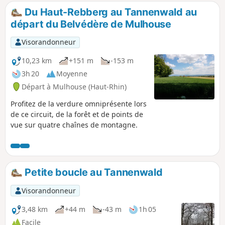
Du Haut-Rebberg au Tannenwald au
départ du Belvédère de Mulhouse
Visorandonneur
10,23 km
+151 m
-153 m
3h 20
Moyenne
Départ à Mulhouse (Haut-Rhin)
Profitez de la verdure omniprésente lors
de ce circuit, de la forêt et de points de
vue sur quatre chaînes de montagne.
Petite boucle au Tannenwald
Visorandonneur
3,48 km
+44 m
-43 m
1h 05
Facile