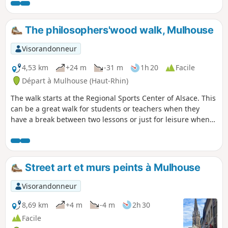
développement sans précédent.
The philosophers'wood walk, Mulhouse
Visorandonneur
4,53 km
+24 m
-31 m
1h 20
Facile
Départ à Mulhouse (Haut-Rhin)
The walk starts at the Regional Sports Center of Alsace. This
can be a great walk for students or teachers when they
have a break between two lessons or just for leisure when
you search for a quiet and short walk along the riverside.
Street art et murs peints à Mulhouse
Visorandonneur
8,69 km
+4 m
-4 m
2h 30
Facile