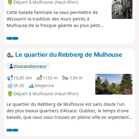
Départ à Mulhouse (Haut-Rhin)
Cette balade familiale va vous permettre de
découvrir la tradition des murs peints à
Mulhouse.De la fresque géante au plus petit
graffiti, le street art est partout à Mulhouse : sur
les murs, les trottoirs, les boîtes aux lettres et
même sur les panneaux de signalisation
routière !Il faudra bien ouvrir l’œil !
Le quartier du Rebberg de Mulhouse
Visorandonneur
10,85 km
+133 m
-134 m
3h 30
Moyenne
Départ à Mulhouse (Haut-Rhin)
Le quartier du Rebberg de Mulhouse est sans doute l'un
des plus beaux quartiers d'Alsace. Oubliez, le temps d'une
balade, que vous vous trouvez en pleine ville en arpentant
les différentes rues et ruelles de ce quartier
impressionnant, à la fois par la verdure omniprésente et
par ses nombreuses, époustouflantes, maisons de maître.