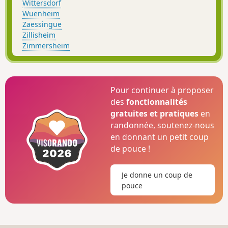
Wittersdorf
Wuenheim
Zaessingue
Zillisheim
Zimmersheim
Pour continuer à proposer
des
fonctionnalités
gratuites et pratiques
en
randonnée, soutenez-nous
en donnant un petit coup
de pouce !
Je donne un coup de
pouce