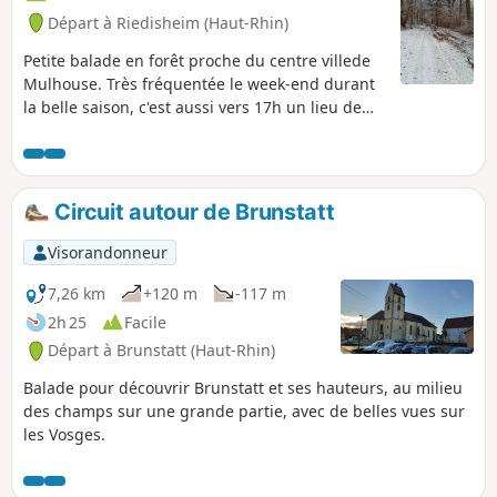
Départ à Riedisheim (Haut-Rhin)
Petite balade en forêt proche du centre villede
Mulhouse. Très fréquentée le week-end durant
la belle saison, c'est aussi vers 17h un lieu de
rencontre et de jeu pour les chiens en liberté.
Circuit autour de Brunstatt
Visorandonneur
7,26 km
+120 m
-117 m
2h 25
Facile
Départ à Brunstatt (Haut-Rhin)
Balade pour découvrir Brunstatt et ses hauteurs, au milieu
des champs sur une grande partie, avec de belles vues sur
les Vosges.