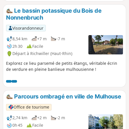
Université-Coteaux 3,2 km, Coteaux-Gare Dornach 2,9 km).
Le bassin potassique du Bois de
Nonnenbruch
Visorandonneur
8,54 km
+7 m
-7 m
2h 30
Facile
Départ à Richwiller (Haut-Rhin)
Explorez ce lieu parsemé de petits étangs, véritable écrin
de verdure en pleine banlieue mulhousienne !
Parcours ombragé en ville de Mulhouse
Office de tourisme
2,74 km
+2 m
-2 m
0h 45
Facile