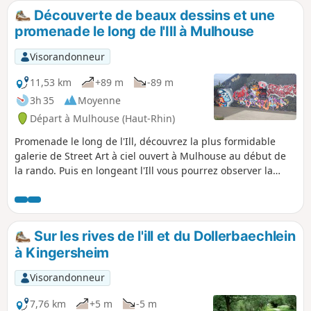
Découverte de beaux dessins et une
promenade le long de l'Ill à Mulhouse
Visorandonneur
11,53 km
+89 m
-89 m
3h 35
Moyenne
Départ à Mulhouse (Haut-Rhin)
Promenade le long de l'Ill, découvrez la plus formidable
galerie de Street Art à ciel ouvert à Mulhouse au début de
la rando. Puis en longeant l'Ill vous pourrez observer la
diversité de la faune, de belles vues sur Brunstatt Zillisheim
et Mulhouse avant de profiter d'un calme absolu à la
Chapelle Saint-Gall.
Sur les rives de l'ill et du Dollerbaechlein
à Kingersheim
Visorandonneur
7,76 km
+5 m
-5 m