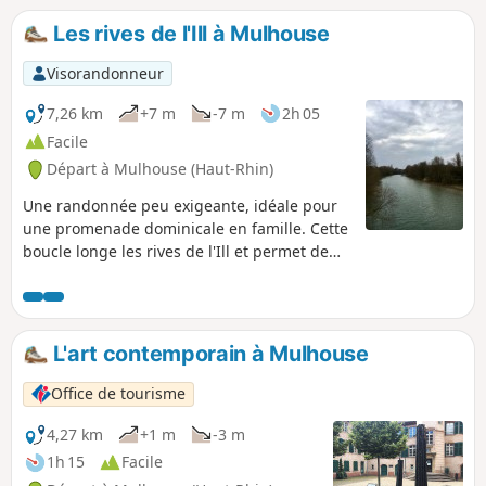
savoir avant de débuter ce circuit : le
Les rives de l'Ill à Mulhouse
street art étant un art éphémère, il est
possible que certaines œuvres ne soient
Visorandonneur
plus là lors de votre balade. Toutefois,
nous vous invitons à bien ouvrir les
7,26 km
+7 m
-7 m
2h 05
yeux, elles peuvent aussi bien être
Facile
cachées.
Départ à Mulhouse (Haut-Rhin)
Une randonnée peu exigeante, idéale pour
une promenade dominicale en famille. Cette
boucle longe les rives de l'Ill et permet de
découvrir le "Pont Japonais" derrière la
piscine de Mulhouse, ainsi que le "Bois des
Philosophes" proche de l'Université.
L'art contemporain à Mulhouse
Office de tourisme
4,27 km
+1 m
-3 m
1h 15
Facile