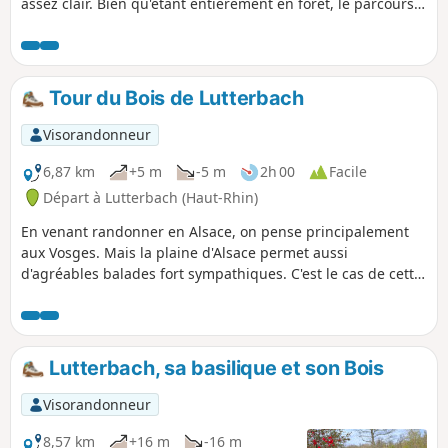
assez clair. Bien qu'étant entièrement en forêt, le parcours
est régulièrement bien exposé au soleil.
Tour du Bois de Lutterbach
Visorandonneur
6,87 km
+5 m
-5 m
2h 00
Facile
Départ à Lutterbach (Haut-Rhin)
En venant randonner en Alsace, on pense principalement
aux Vosges. Mais la plaine d'Alsace permet aussi
d'agréables balades fort sympathiques. C'est le cas de cette
courte boucle, familiale, qui se déroule dans le Bois de
Lutterbach, aux portes de l'agglomération de Mulhouse.
Cette balade ne présente aucun risque et est accessible
quasiment à tous. L'essentiel du parcours se fait en forêt. Le
Lutterbach, sa basilique et son Bois
point d'orgue de la randonnée se trouve à mi-chemin : le
Gros Chêne de Pfastatt.
Visorandonneur
8,57 km
+16 m
-16 m