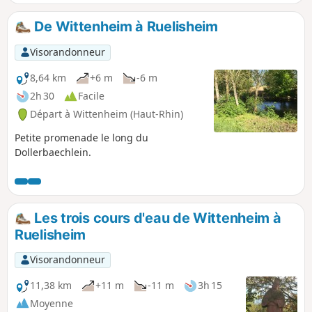
De Wittenheim à Ruelisheim
Visorandonneur
8,64 km
+6 m
-6 m
2h 30
Facile
Départ à Wittenheim (Haut-Rhin)
Petite promenade le long du
Dollerbaechlein.
Les trois cours d'eau de Wittenheim à
Ruelisheim
Visorandonneur
11,38 km
+11 m
-11 m
3h 15
Moyenne