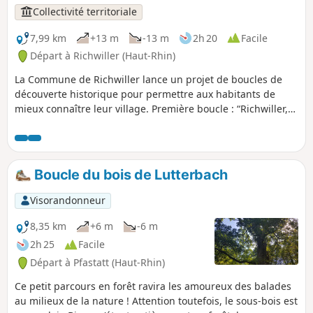
Collectivité territoriale
7,99 km
+13 m
-13 m
2h 20
Facile
Départ à Richwiller (Haut-Rhin)
La Commune de Richwiller lance un projet de boucles de
découverte historique pour permettre aux habitants de
mieux connaître leur village. Première boucle : “Richwiller,
son passé industriel” et ses 18 arrêts.
Boucle du bois de Lutterbach
Visorandonneur
8,35 km
+6 m
-6 m
2h 25
Facile
Départ à Pfastatt (Haut-Rhin)
Ce petit parcours en forêt ravira les amoureux des balades
au milieux de la nature ! Attention toutefois, le sous-bois est