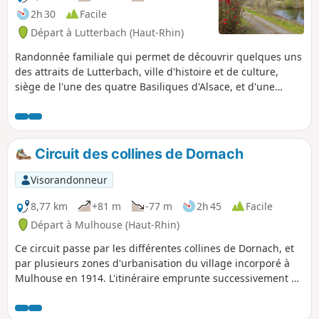
2h 30
Facile
Départ à Lutterbach (Haut-Rhin)
Randonnée familiale qui permet de découvrir quelques uns
des attraits de Lutterbach, ville d'histoire et de culture,
siège de l'une des quatre Basiliques d'Alsace, et d'une
célèbre brasserie chargée d'histoire, puis de profiter du
Bois de Lutterbach, partie Sud-Ouest de la Forêt du
Nonnenbruch (Marais des Nonnes), parcourue par de
nombreux sentiers de randonnée et poumon vert de
Circuit des collines de Dornach
l'agglomération. Randonnée accessible via la Gare de
Lutterbach (Haut-Rhin).
Visorandonneur
8,77 km
+81 m
-77 m
2h 45
Facile
Départ à Mulhouse (Haut-Rhin)
Ce circuit passe par les différentes collines de Dornach, et
par plusieurs zones d'urbanisation du village incorporé à
Mulhouse en 1914. L'itinéraire emprunte successivement 4
balisages, et peut être parcouru en 3 tronçons séparés en
allant de tram à tram (Gare Dornach-Université 2,6 km,