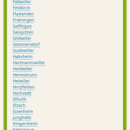
Falkwiller
Feldkirch
Flaxlanden
Frœningen
Galfingue
Geispitzen
Gildwiller
Gommersdorf
Guebwiller
Habsheim
Hartmannswiller
Heidwiller
Heimsbrunn
Heiwiller
Hirtzfelden
Hochstatt
Illfurth
Illzach
Issenheim
Jungholtz
Kingersheim
Kœtzingue