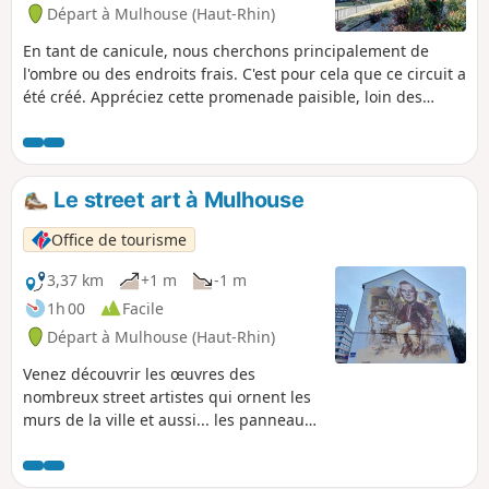
Départ à Mulhouse (Haut-Rhin)
En tant de canicule, nous cherchons principalement de
l'ombre ou des endroits frais. C'est pour cela que ce circuit a
été créé. Appréciez cette promenade paisible, loin des
bruits. Pour finir la boucle, revenez au centre-ville.
Le street art à Mulhouse
Office de tourisme
3,37 km
+1 m
-1 m
1h 00
Facile
Départ à Mulhouse (Haut-Rhin)
Venez découvrir les œuvres des
nombreux street artistes qui ornent les
murs de la ville et aussi... les panneaux
de signalisation ! Clet, C215, Jana & Js
font partie, entre autres, de ceux qui
embellissent les rues de Mulhouse. À