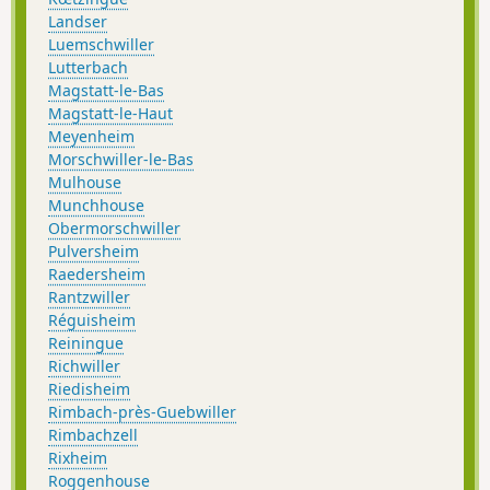
Landser
Luemschwiller
Lutterbach
Magstatt-le-Bas
Magstatt-le-Haut
Meyenheim
Morschwiller-le-Bas
Mulhouse
Munchhouse
Obermorschwiller
Pulversheim
Raedersheim
Rantzwiller
Réguisheim
Reiningue
Richwiller
Riedisheim
Rimbach-près-Guebwiller
Rimbachzell
Rixheim
Roggenhouse