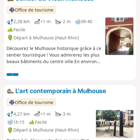
Office de tourisme
2,28 km
+1 m
-2 m
0h 40
Facile
Départ à Mulhouse (Haut-Rhin)
Découvrez le Mulhouse historique grâce à ce
sentier touristique ! Vous admirerez les plus
beaux bâtiments du centre ville.En environ
1h, vous flânerez à travers les ruelles
médiévales observant les maisons ayant
marqué l'histoire de la ville...
L'art contemporain à Mulhouse
Office de tourisme
4,27 km
+1 m
-3 m
1h 15
Facile
Départ à Mulhouse (Haut-Rhin)