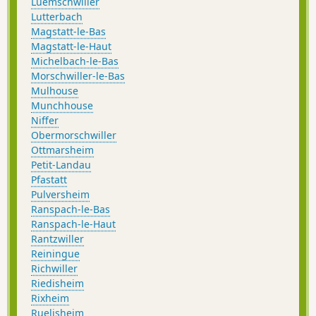
Luemschwiller
Lutterbach
Magstatt-le-Bas
Magstatt-le-Haut
Michelbach-le-Bas
Morschwiller-le-Bas
Mulhouse
Munchhouse
Niffer
Obermorschwiller
Ottmarsheim
Petit-Landau
Pfastatt
Pulversheim
Ranspach-le-Bas
Ranspach-le-Haut
Rantzwiller
Reiningue
Richwiller
Riedisheim
Rixheim
Ruelisheim