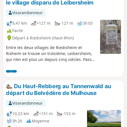
le village disparu de Leibersheim
Visorandonneur
9,47 km
+127 m
-127 m
3h 05
Facile
Départ à Riedisheim (Haut-Rhin)
Entre les deux villages de Riedisheim et
Rixheim se trouve un troisième, Leibersheim,
qui n’en est plus un depuis cinq siècles. Passez
également par les cimetières de ces deux
villages, dont un qui date de plus de deux
siècles. Finissez en prenant de la hauteur sur
la colline du Fuchsberg pour profiter de jolis
Du Haut-Rebberg au Tannenwald au
paysages.
départ du Belvédère de Mulhouse
Visorandonneur
10,23 km
+151 m
-153 m
3h 20
Moyenne