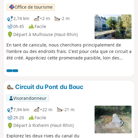
possible que certaines œuvres ne soient
Office de tourisme
plus là lors de votre balade. Toutefois,
nous vous invitons à bien ouvrir les
2,74 km
+2 m
-2 m
yeux, elles peuvent aussi bien être
0h 45
Facile
cachées.
Départ à Mulhouse (Haut-Rhin)
En tant de canicule, nous cherchons principalement de
l'ombre ou des endroits frais. C'est pour cela que ce circuit a
été créé. Appréciez cette promenade paisible, loin des
bruits. Pour finir la boucle, revenez au centre-ville.
Circuit du Pont du Bouc
Visorandonneur
7,94 km
+22 m
-21 m
2h 20
Facile
Départ à Rixheim (Haut-Rhin)
Explorez les deux rives du canal du