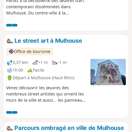
Partez à la découverte des œuvres d’art
contemporain disséminées dans
Mulhouse. Du centre-ville à la
Promenade William Wyler, le long du
Nouveau Bassin, où sculptures et
installations dialoguent avec l’eau et les
arbres. En quelques pas, laissez-vous
Le street art à Mulhouse
guider par des créations
emblématiques qui révèlent l’esprit
Office de tourisme
audacieux de la ville.
3,37 km
+1 m
-1 m
1h 00
Facile
Départ à Mulhouse (Haut-Rhin)
Venez découvrir les œuvres des
nombreux street artistes qui ornent les
murs de la ville et aussi... les panneaux
de signalisation ! Clet, C215, Jana & Js
font partie, entre autres, de ceux qui
embellissent les rues de Mulhouse. À
savoir avant de débuter ce circuit : le
Parcours ombragé en ville de Mulhouse
street art étant un art éphémère, il est