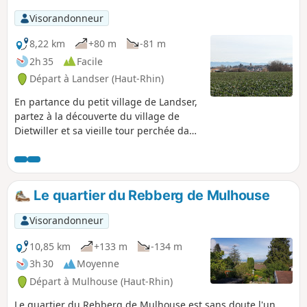
Visorandonneur
8,22 km
+80 m
-81 m
2h 35
Facile
Départ à Landser (Haut-Rhin)
En partance du petit village de Landser,
partez à la découverte du village de
Dietwiller et sa vieille tour perchée dans
les hauteurs.
Le quartier du Rebberg de Mulhouse
Visorandonneur
10,85 km
+133 m
-134 m
3h 30
Moyenne
Départ à Mulhouse (Haut-Rhin)
Le quartier du Rebberg de Mulhouse est sans doute l'un