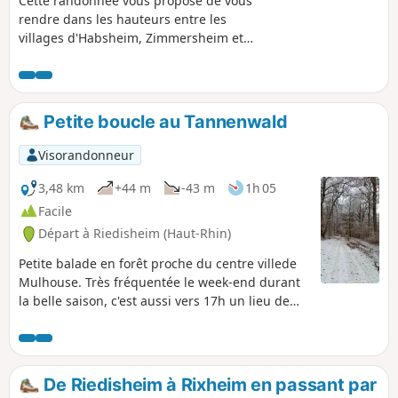
Cette randonnée vous propose de vous
rendre dans les hauteurs entre les
villages d'Habsheim, Zimmersheim et
Eschentzwiller pour y profiter de jolis
points de vue, avec de brefs passages
par de charmants lotissements de ces
trois villages.
Petite boucle au Tannenwald
Visorandonneur
3,48 km
+44 m
-43 m
1h 05
Facile
Départ à Riedisheim (Haut-Rhin)
Petite balade en forêt proche du centre villede
Mulhouse. Très fréquentée le week-end durant
la belle saison, c'est aussi vers 17h un lieu de
rencontre et de jeu pour les chiens en liberté.
De Riedisheim à Rixheim en passant par