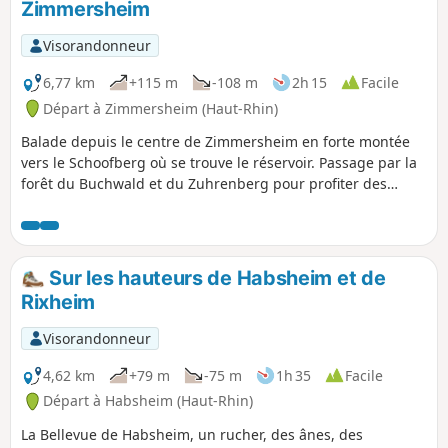
Zimmersheim
Visorandonneur
6,77 km
+115 m
-108 m
2h 15
Facile
Départ à Zimmersheim (Haut-Rhin)
Balade depuis le centre de Zimmersheim en forte montée
vers le Schoofberg où se trouve le réservoir. Passage par la
forêt du Buchwald et du Zuhrenberg pour profiter des
points de vue sur les Alpes par temps adéquat et d'un peu
de fraîcheur. Retour par le Sud de Zimmersheim, en terrain
dégagé.
Sur les hauteurs de Habsheim et de
Rixheim
Visorandonneur
4,62 km
+79 m
-75 m
1h 35
Facile
Départ à Habsheim (Haut-Rhin)
La Bellevue de Habsheim, un rucher, des ânes, des