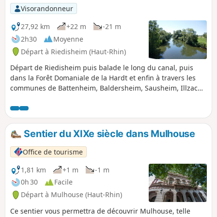
Visorandonneur
27,92 km
+22 m
-21 m
2h30
Moyenne
Départ à Riedisheim (Haut-Rhin)
Départ de Riedisheim puis balade le long du canal, puis
dans la Forêt Domaniale de la Hardt et enfin à travers les
communes de Battenheim, Baldersheim, Sausheim, Illzach
et Modenheim.
Sentier du XIXe siècle dans Mulhouse
Office de tourisme
1,81 km
+1 m
-1 m
0h 30
Facile
Départ à Mulhouse (Haut-Rhin)
Ce sentier vous permettra de découvrir Mulhouse, telle