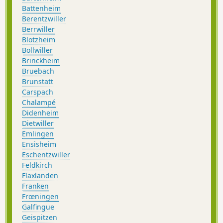
Battenheim
Berentzwiller
Berrwiller
Blotzheim
Bollwiller
Brinckheim
Bruebach
Brunstatt
Carspach
Chalampé
Didenheim
Dietwiller
Emlingen
Ensisheim
Eschentzwiller
Feldkirch
Flaxlanden
Franken
Frœningen
Galfingue
Geispitzen