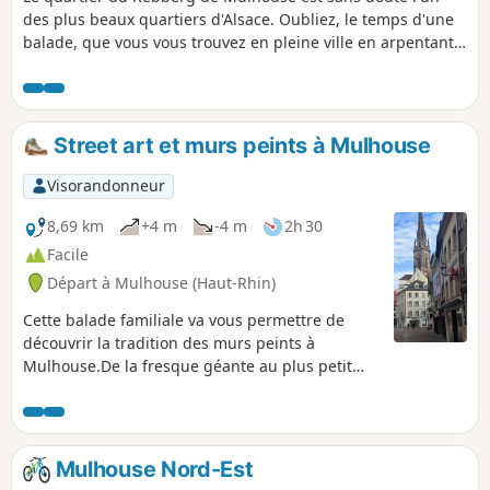
des plus beaux quartiers d'Alsace. Oubliez, le temps d'une
balade, que vous vous trouvez en pleine ville en arpentant
les différentes rues et ruelles de ce quartier
impressionnant, à la fois par la verdure omniprésente et
par ses nombreuses, époustouflantes, maisons de maître.
Street art et murs peints à Mulhouse
Visorandonneur
8,69 km
+4 m
-4 m
2h 30
Facile
Départ à Mulhouse (Haut-Rhin)
Cette balade familiale va vous permettre de
découvrir la tradition des murs peints à
Mulhouse.De la fresque géante au plus petit
graffiti, le street art est partout à Mulhouse : sur
les murs, les trottoirs, les boîtes aux lettres et
même sur les panneaux de signalisation
routière !Il faudra bien ouvrir l’œil !
Mulhouse Nord-Est