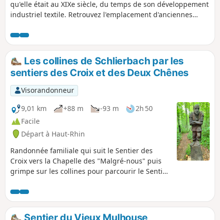
qu'elle était au XIXe siècle, du temps de son développement
industriel textile. Retrouvez l'emplacement d'anciennes
manufactures, des maisons de maîtres et des vestiges de ce
développement sans précédent.
Les collines de Schlierbach par les
sentiers des Croix et des Deux Chênes
Visorandonneur
9,01 km
+88 m
-93 m
2h 50
Facile
Départ à Haut-Rhin
Randonnée familiale qui suit le Sentier des
Croix vers la Chapelle des "Malgré-nous" puis
grimpe sur les collines pour parcourir le Sentier
des Deux Chênes orné de sculptures en bois et
jalonné de panneaux pédagogiques.
Sentier du Vieux Mulhouse