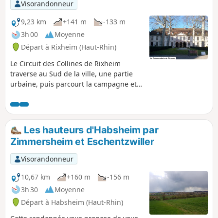
Visorandonneur
9,23 km
+141 m
-133 m
3h 00
Moyenne
Départ à Rixheim (Haut-Rhin)
Le Circuit des Collines de Rixheim
traverse au Sud de la ville, une partie
urbaine, puis parcourt la campagne et
les vergers sur les hauteurs dominant la
plaine d’Alsace, offrant de belles vues
sur la Forêt de la Hardt, la Forêt-Noire,
le Jura, les Vosges, et, par temps clair,
Les hauteurs d'Habsheim par
sur les sommets des Alpes Suisses.
Zimmersheim et Eschentzwiller
L’ensemble du circuit est balisé Anneau
Rouge par le Club-Vosgien.
Visorandonneur
10,67 km
+160 m
-156 m
3h 30
Moyenne
Départ à Habsheim (Haut-Rhin)