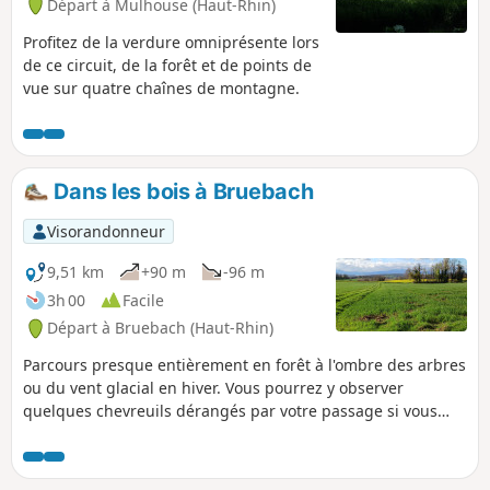
Départ à Mulhouse (Haut-Rhin)
Profitez de la verdure omniprésente lors
de ce circuit, de la forêt et de points de
vue sur quatre chaînes de montagne.
Dans les bois à Bruebach
Visorandonneur
9,51 km
+90 m
-96 m
3h 00
Facile
Départ à Bruebach (Haut-Rhin)
Parcours presque entièrement en forêt à l'ombre des arbres
ou du vent glacial en hiver. Vous pourrez y observer
quelques chevreuils dérangés par votre passage si vous
n'êtes pas trop bruyants. Parcours sans aucune difficulté
mais présence de nombreux arbres couchés à contourner.