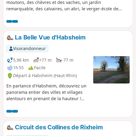
moutons, des chèvres et des vaches, un jardin
remarquable, des calvaires, un abri, le verger-école de
Rixheim, les réservoirs et l'antenne-relais de Habsheim, de
nombreux points de vue sur la plaine du Rhin, la Forêt-
Noire, les Vosges, la tour de l'Europe, Habsheim, Rixheim, le
site Stellantis, le parc d'Entremont... tant de choses à voir
La Belle Vue d'Habsheim
sur un si petit circuit !
Visorandonneur
5,96 km
+77 m
-77 m
1h 55
Facile
Départ à Habsheim (Haut-Rhin)
En partance d'Habsheim, découvrez un
panorama entier des villes et villages
alentours en prenant de la hauteur !
Terminez par un petit tour dans le
centre d'Habsheim, puis par de
charmants lotissements.
Circuit des Collines de Rixheim