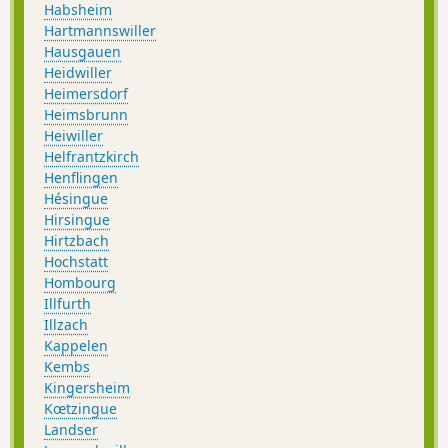
Habsheim
Hartmannswiller
Hausgauen
Heidwiller
Heimersdorf
Heimsbrunn
Heiwiller
Helfrantzkirch
Henflingen
Hésingue
Hirsingue
Hirtzbach
Hochstatt
Hombourg
Illfurth
Illzach
Kappelen
Kembs
Kingersheim
Kœtzingue
Landser