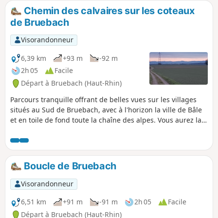
Chemin des calvaires sur les coteaux
de Bruebach
Visorandonneur
6,39 km
+93 m
-92 m
2h 05
Facile
Départ à Bruebach (Haut-Rhin)
Parcours tranquille offrant de belles vues sur les villages
situés au Sud de Bruebach, avec à l'horizon la ville de Bâle
et en toile de fond toute la chaîne des alpes. Vous aurez la
possibilité d'admirer fréquemment les Alpes suisses
alémaniques droit devant vous avec l'Eiger et le Jungfrau et
leurs magnifiques pyramides et à l'autre extrémité, côté
droit, quand la météo le permet, le Mont Blanc.
Boucle de Bruebach
Visorandonneur
6,51 km
+91 m
-91 m
2h 05
Facile
Départ à Bruebach (Haut-Rhin)