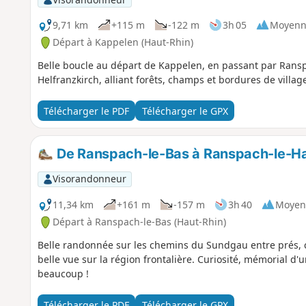
9,71 km
+115 m
-122 m
3h 05
Moyenn
Départ à Kappelen (Haut-Rhin)
Belle boucle au départ de Kappelen, en passant par Ransp
Helfranzkirch, alliant forêts, champs et bordures de villag
Télécharger le PDF
Télécharger le GPX
De Ranspach-le-Bas à Ranspach-le-H
Visorandonneur
11,34 km
+161 m
-157 m
3h 40
Moyen
Départ à Ranspach-le-Bas (Haut-Rhin)
Belle randonnée sur les chemins du Sundgau entre prés, c
belle vue sur la région frontalière. Curiosité, mémorial d'u
beaucoup !
Télécharger le PDF
Télécharger le GPX