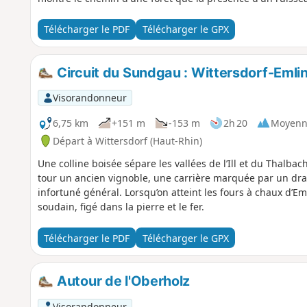
Télécharger le PDF
Télécharger le GPX
Circuit du Sundgau : Wittersdorf-Eml
Visorandonneur
6,75 km
+151 m
-153 m
2h 20
Moyenn
Départ à Wittersdorf (Haut-Rhin)
Une colline boisée sépare les vallées de l’Ill et du Thalba
tour un ancien vignoble, une carrière marquée par un dram
infortuné général. Lorsqu’on atteint les fours à chaux d’Eml
soudain, figé dans la pierre et le fer.
Télécharger le PDF
Télécharger le GPX
Autour de l'Oberholz
Visorandonneur