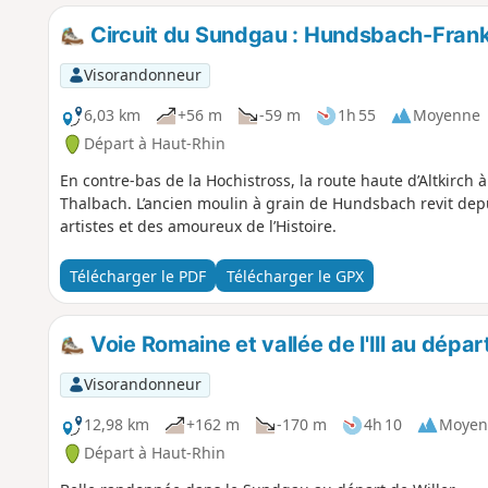
Circuit du Sundgau : Hundsbach-Fran
Visorandonneur
6,03 km
+56 m
-59 m
1h 55
Moyenne
Départ à Haut-Rhin
En contre-bas de la Hochistross, la route haute d’Altkirch à
Thalbach. L’ancien moulin à grain de Hundsbach revit dep
artistes et des amoureux de l’Histoire.
Télécharger le PDF
Télécharger le GPX
Voie Romaine et vallée de l'Ill au dépar
Visorandonneur
12,98 km
+162 m
-170 m
4h 10
Moyen
Départ à Haut-Rhin