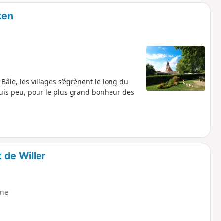
o
a
ken
i
m
p
 Bâle, les villages s’égrènent le long du
uis peu, pour le plus grand bonheur des
t de Willer
ne