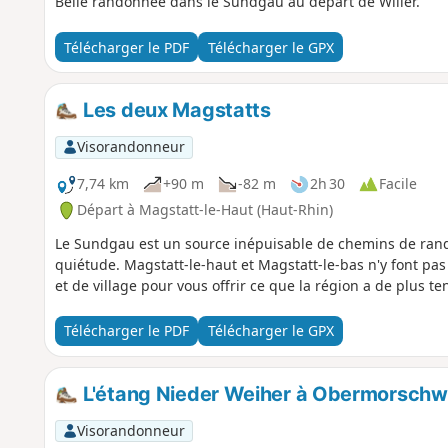
Belle randonnée dans le Sundgau au départ de Willer.
Télécharger le PDF
Télécharger le GPX
Les deux Magstatts
Visorandonneur
7,74 km
+90 m
-82 m
2h 30
Facile
Départ à Magstatt-le-Haut (Haut-Rhin)
Le Sundgau est un source inépuisable de chemins de rando
quiétude. Magstatt-le-haut et Magstatt-le-bas n'y font pas
et de village pour vous offrir ce que la région a de plus 
Télécharger le PDF
Télécharger le GPX
L'étang Nieder Weiher à Obermorschwi
Visorandonneur