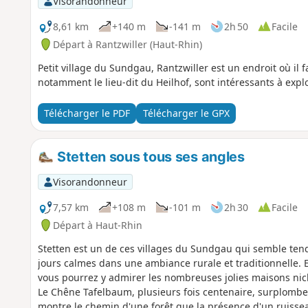
Visorandonneur
8,61 km
+140 m
-141 m
2h 50
Facile
Départ à Rantzwiller (Haut-Rhin)
Petit village du Sundgau, Rantzwiller est un endroit où il fa
notamment le lieu-dit du Heilhof, sont intéressants à explor
Télécharger le PDF
Télécharger le GPX
Stetten sous tous ses angles
Visorandonneur
7,57 km
+108 m
-101 m
2h 30
Facile
Départ à Haut-Rhin
Stetten est un de ces villages du Sundgau qui semble tend
jours calmes dans une ambiance rurale et traditionnelle. E
vous pourrez y admirer les nombreuses jolies maisons nic
Le Chêne Tafelbaum, plusieurs fois centenaire, surplombe 
montre le chemin d'une forêt que la présence d'un ruisse