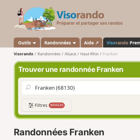
V
i
s
o
r
a
Outils
Randonnées
Aide ↗
Viso
rando
Pre
n
Visorando
Randonnées
Alsace
Haut-Rhin
Franken
d
o
Trouver une randonnée Franken
Filtres
NOUVEAU
Randonnées Franken