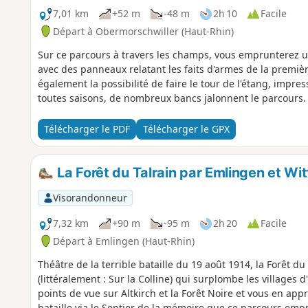
7,01 km
+52 m
-48 m
2h 10
Facile
Départ à Obermorschwiller (Haut-Rhin)
Sur ce parcours à travers les champs, vous emprunterez un
avec des panneaux relatant les faits d'armes de la premi
également la possibilité de faire le tour de l'étang, impre
toutes saisons, de nombreux bancs jalonnent le parcours.
Télécharger le PDF
Télécharger le GPX
La Forêt du Talrain par Emlingen et Wi
Visorandonneur
7,32 km
+90 m
-95 m
2h 20
Facile
Départ à Emlingen (Haut-Rhin)
Théâtre de la terrible bataille du 19 août 1914, la Forêt du
(littéralement : Sur la Colline) qui surplombe les villages 
points de vue sur Altkirch et la Forêt Noire et vous en ap
bataille via le Sentier de la mémoire que ce parcours empr