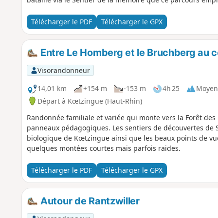
Télécharger le PDF
Télécharger le GPX
Entre Le Homberg et le Bruchberg au 
Visorandonneur
14,01 km
+154 m
-153 m
4h 25
Moyen
Départ à Kœtzingue (Haut-Rhin)
Randonnée familiale et variée qui monte vers la Forêt des
panneaux pédagogiques. Les sentiers de découvertes de Sc
biologique de Kœtzingue ainsi que les beaux points de vue
quelques montées courtes mais parfois raides.
Télécharger le PDF
Télécharger le GPX
Autour de Rantzwiller