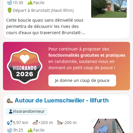
1h 30
Facile
Départ à Brunstatt (Haut-Rhin)
Cette boucle quasi sans dénivellé vous
permettra de découvrir les rives des
cours d'eaux qui traversent Brunstatt-
Didenheim. l'Ill, le Canal du Rhône au
Rhin et le Ruisseau Bachmatta ainsi que
Pour continuer à proposer des
sa végétation. À ne pas pratiquer par
fonctionnalités gratuites et pratiques
vent fort ni en période de crue
en randonnée, soutenez-nous en
donnant un petit coup de pouce !
Je donne un coup de pouce
Autour de Luemschwiller - Illfurth
Visorandonneur
9,97 km
+203 m
-200 m
3h 25
Facile