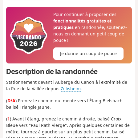
Pour continuer à proposer des
fonctionnalités gratuites et
pratiques
en randonnée, soutenez-
nous en donnant un petit coup de
pouce !
Je donne un coup de pouce
Description de la randonnée
Stationnement devant l'Auberge du Canon à l'extrémité de
la Rue de la Vallée depuis
Zillisheim
.
(
D/A
) Prenez le chemin qui monte vers l'Étang Bielsbach
balisé Triangle Jaune.
(
1
) Avant l'étang, prenez le chemin à droite, balisé Croix
Bleue vers "Paul Rath Vierge". Après quelques centaines de
mètre, tournez à gauche sur un plus petit chemin, balisé