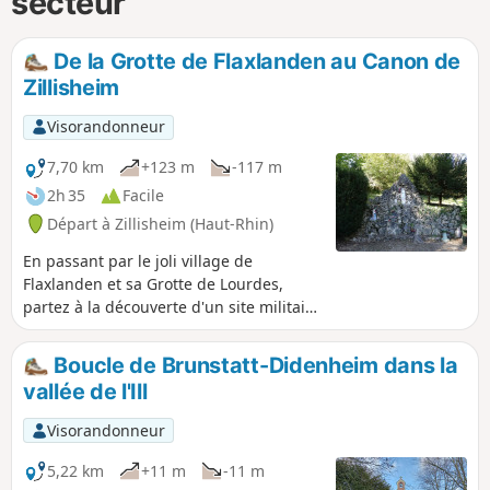
secteur
De la Grotte de Flaxlanden au Canon de
Zillisheim
Visorandonneur
7,70 km
+123 m
-117 m
2h 35
Facile
Départ à Zillisheim (Haut-Rhin)
En passant par le joli village de
Flaxlanden et sa Grotte de Lourdes,
partez à la découverte d'un site militaire
de la première guerre mondiale dans
les hauteurs de Zillisheim. Apprenez-en
Boucle de Brunstatt-Didenheim dans la
un peu sur la nature avec les sentiers
vallée de l'Ill
découverte sur le parcours et profitez
des nombreux points de vue qui vous
Visorandonneur
attendent en chemin !
5,22 km
+11 m
-11 m