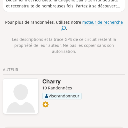
et reconstruite de nombreuses fois. Partez à sa découverte
en arpentant les jolis lotissements des villages de
Didenheim et Hochstatt, sans oublier la présence apaisante
Pour plus de randonnées, utilisez notre
moteur de recherche
de l'Ill, que vous croiserez à de nombreuses reprises !
.
Les descriptions et la trace GPS de ce circuit restent la
propriété de leur auteur. Ne pas les copier sans son
autorisation.
AUTEUR
Charry
19 Randonnées
Visorandonneur