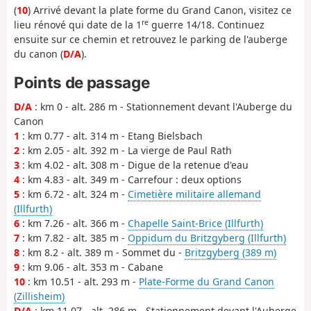
(
10
) Arrivé devant la plate forme du Grand Canon, visitez ce
re
lieu rénové qui date de la 1
guerre 14/18. Continuez
ensuite sur ce chemin et retrouvez le parking de l'auberge
du canon (
D/A
).
Points de passage
D/A
: km 0 - alt. 286 m - Stationnement devant l'Auberge du
Canon
1
: km 0.77 - alt. 314 m - Etang Bielsbach
2
: km 2.05 - alt. 392 m - La vierge de Paul Rath
3
: km 4.02 - alt. 308 m - Digue de la retenue d'eau
4
: km 4.83 - alt. 349 m - Carrefour : deux options
5
: km 6.72 - alt. 324 m -
Cimetière militaire allemand
(Illfurth)
6
: km 7.26 - alt. 366 m -
Chapelle Saint-Brice (Illfurth)
7
: km 7.82 - alt. 385 m -
Oppidum du Britzgyberg (Illfurth)
8
: km 8.2 - alt. 389 m - Sommet du -
Britzgyberg (389 m)
9
: km 9.06 - alt. 353 m - Cabane
10
: km 10.51 - alt. 293 m -
Plate-Forme du Grand Canon
(Zillisheim)
D/A
: km 11.07 - alt. 286 m - Stationnement devant l'Auberge