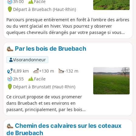
3h 00
Facile
Départ à Bruebach (Haut-Rhin)
Parcours presque entièrement en forêt à l'ombre des arbres
ou du vent glacial en hiver. Vous pourrez y observer
quelques chevreuils dérangés par votre passage si vous
n'êtes pas trop bruyants. Parcours sans aucune difficulté
mais présence de nombreux arbres couchés à contourner.
Par les bois de Bruebach
Visorandonneur
8,89 km
+130 m
-132 m
2h 55
Facile
Départ à Brunstatt (Haut-Rhin)
Ce circuit propose de vous promener
dans Bruebach et ses environs en
passant, principalement, par les bois
alentours.
Chemin des calvaires sur les coteaux
de Bruebach