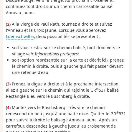
Disque Rouge, vers la Vierge. Au prochain croisement,
continuez tout droit sur un chemin carrossable balisé
Anneau Jaune.
(
2
) À la Vierge de Paul Rath, tournez à droite et suivez
l'Anneau et la Croix Jaune. Lorsque vous apercevez
Luemschwiller
, deux possibilités se présentent :
soit vous restez sur ce chemin balisé, tout droit vers le
village
voir Informations pratiques
;
soit (option représentée sur la carte et décrit ici), prenez
le chemin à droite, puis à gauche qui fait passer devant
une retenue d'eau.
(
3
) Prenez la digue à droite et à la prochaine intersection,
®
allez à gauche,sur le chemin qui rejoint le GR
531 balisé
Rectangle Bleu vers le Buschberg à droite.
(
4
) Montez vers le Buschsberg. Très vite le chemin
®
redescend un peu jusqu'à une patte d'oie. Quitter le GR
531
pour suivre à droite le balisage Anneau Jaune. Après un
carrefour, descendez à gauche jusqu' au croisement de