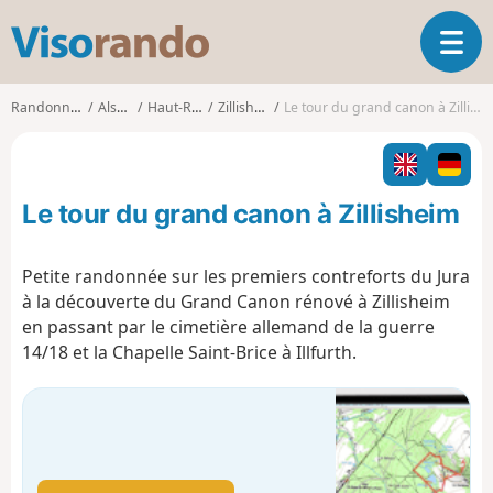
V
O
i
u
s
v
o
Randonnées
Alsace
Haut-Rhin
Zillisheim
Le tour du grand canon à Zillisheim
r
r
i
a
r
n
l
d
Le tour du grand canon à Zillisheim
a
o
n
a
Petite randonnée sur les premiers contreforts du Jura
v
à la découverte du Grand Canon rénové à Zillisheim
i
en passant par le cimetière allemand de la guerre
g
14/18 et la Chapelle Saint-Brice à Illfurth.
a
t
i
o
n