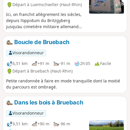
Départ à Luemschwiller (Haut-Rhin)
Ici, on franchit allègrement les siècles,
depuis l’oppidum du Britzgyberg
jusqu’au cimetière militaire allemand
d’Illfurth. Pourtant, en traversant le
vaste massif de l’Altenberg et le village
Boucle de Bruebach
encore préservé de Luemschwiller, on
pourrait croire un instant avoir réussi à
Visorandonneur
suspendre le temps.
6,51 km
+91 m
-91 m
2h 05
Facile
Départ à Bruebach (Haut-Rhin)
Petite randonnée à faire en mode tranquille dont la moitié
du parcours est ombragé.
Dans les bois à Bruebach
Visorandonneur
9,51 km
+90 m
-96 m