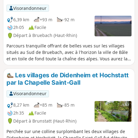
Visorandonneur
6,39 km
+93 m
-92 m
2h 05
Facile
Départ à Bruebach (Haut-Rhin)
Parcours tranquille offrant de belles vues sur les villages
situés au Sud de Bruebach, avec à l'horizon la ville de Bâle
et en toile de fond toute la chaîne des alpes. Vous aurez la
possibilité d'admirer fréquemment les Alpes suisses
alémaniques droit devant vous avec l'Eiger et le Jungfrau et
Les villages de Didenheim et Hochstatt
leurs magnifiques pyramides et à l'autre extrémité, côté
par la Chapelle Saint-Gall
droit, quand la météo le permet, le Mont Blanc.
Visorandonneur
8,27 km
+85 m
-85 m
2h 35
Facile
Départ à Brunstatt (Haut-Rhin)
Perchée sur une colline surplombant les deux villages de
Didenheim et Hochstatt, la Chapelle Saint-Gall fut détruite