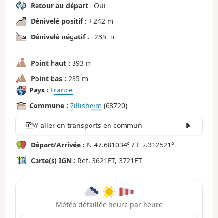
Retour au départ :
Oui
Dénivelé positif :
+ 242 m
Dénivelé négatif :
- 235 m
Point haut :
393 m
Point bas :
285 m
Pays :
France
Commune :
Zillisheim
(68720)
Y aller en transports en commun
Départ/Arrivée :
N 47.681034° / E 7.312521°
Carte(s) IGN :
Ref. 3621ET, 3721ET
Météo détaillée heure par heure