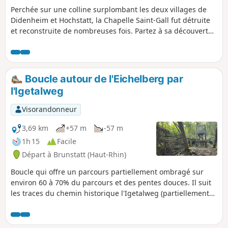
Perchée sur une colline surplombant les deux villages de
Didenheim et Hochstatt, la Chapelle Saint-Gall fut détruite
et reconstruite de nombreuses fois. Partez à sa découverte
en arpentant les jolis lotissements des villages de
Didenheim et Hochstatt, sans oublier la présence apaisante
de l'Ill, que vous croiserez à de nombreuses reprises !
Boucle autour de l'Eichelberg par
l'Igetalweg
Visorandonneur
3,69 km
+57 m
-57 m
1h 15
Facile
Départ à Brunstatt (Haut-Rhin)
Boucle qui offre un parcours partiellement ombragé sur
environ 60 à 70% du parcours et des pentes douces. Il suit
les traces du chemin historique l'Igetalweg (partiellement
pavé) qu'empruntaient autrefois les paysans pour rejoindre
leurs parcelles avec des chariots à bœufs grâce à sa pente
douce et régulière. Ne pas emprunter cette boucle en cas