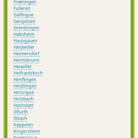
Frœningen
Fulleren
Galfingue
Geispitzen
Grentzingen
Habsheim
Hausgauen
Heidwiller
Heimersdorf
Heimsbrunn
Heiwiller
Helfrantzkirch
Henflingen
Hindlingen
Hirsingue
Hirtzbach
Hochstatt
Illfurth
Illzach
Kappelen
Kingersheim
Knœringue