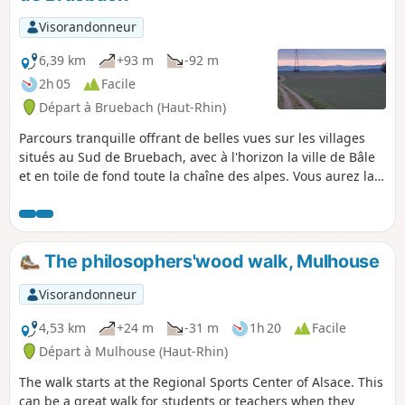
Visorandonneur
6,39 km
+93 m
-92 m
2h 05
Facile
Départ à Bruebach (Haut-Rhin)
Parcours tranquille offrant de belles vues sur les villages
situés au Sud de Bruebach, avec à l'horizon la ville de Bâle
et en toile de fond toute la chaîne des alpes. Vous aurez la
possibilité d'admirer fréquemment les Alpes suisses
alémaniques droit devant vous avec l'Eiger et le Jungfrau et
leurs magnifiques pyramides et à l'autre extrémité, côté
droit, quand la météo le permet, le Mont Blanc.
The philosophers'wood walk, Mulhouse
Visorandonneur
4,53 km
+24 m
-31 m
1h 20
Facile
Départ à Mulhouse (Haut-Rhin)
The walk starts at the Regional Sports Center of Alsace. This
can be a great walk for students or teachers when they