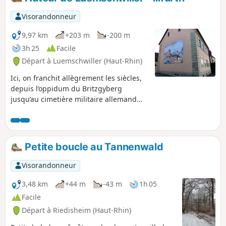
Visorandonneur
9,97 km
+203 m
-200 m
3h 25
Facile
Départ à Luemschwiller (Haut-Rhin)
Ici, on franchit allègrement les siècles,
depuis l’oppidum du Britzgyberg
jusqu’au cimetière militaire allemand
d’Illfurth. Pourtant, en traversant le
vaste massif de l’Altenberg et le village
encore préservé de Luemschwiller, on
pourrait croire un instant avoir réussi à
Petite boucle au Tannenwald
suspendre le temps.
Visorandonneur
3,48 km
+44 m
-43 m
1h 05
Facile
Départ à Riedisheim (Haut-Rhin)