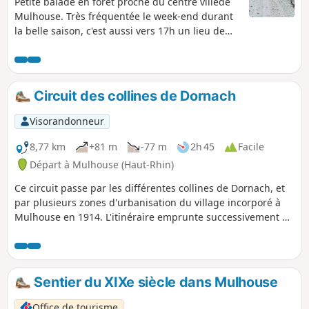
Petite balade en forêt proche du centre villede
Mulhouse. Très fréquentée le week-end durant
la belle saison, c'est aussi vers 17h un lieu de
rencontre et de jeu pour les chiens en liberté.
Circuit des collines de Dornach
Visorandonneur
8,77 km
+81 m
-77 m
2h 45
Facile
Départ à Mulhouse (Haut-Rhin)
Ce circuit passe par les différentes collines de Dornach, et
par plusieurs zones d'urbanisation du village incorporé à
Mulhouse en 1914. L'itinéraire emprunte successivement 4
balisages, et peut être parcouru en 3 tronçons séparés en
allant de tram à tram (Gare Dornach-Université 2,6 km,
Université-Coteaux 3,2 km, Coteaux-Gare Dornach 2,9 km).
Sentier du XIXe siècle dans Mulhouse
Office de tourisme