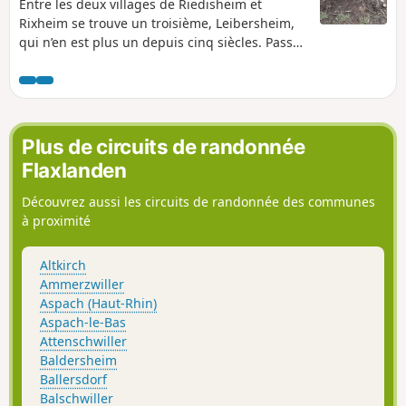
Entre les deux villages de Riedisheim et
Rixheim se trouve un troisième, Leibersheim,
qui n’en est plus un depuis cinq siècles. Passez
également par les cimetières de ces deux
villages, dont un qui date de plus de deux
siècles. Finissez en prenant de la hauteur sur
la colline du Fuchsberg pour profiter de jolis
paysages.
Plus de circuits de randonnée
Flaxlanden
Découvrez aussi les circuits de randonnée des communes
à proximité
Altkirch
Ammerzwiller
Aspach (Haut-Rhin)
Aspach-le-Bas
Attenschwiller
Baldersheim
Ballersdorf
Balschwiller