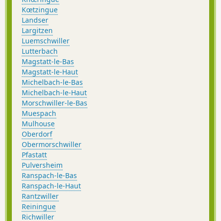
Kœtzingue
Landser
Largitzen
Luemschwiller
Lutterbach
Magstatt-le-Bas
Magstatt-le-Haut
Michelbach-le-Bas
Michelbach-le-Haut
Morschwiller-le-Bas
Muespach
Mulhouse
Oberdorf
Obermorschwiller
Pfastatt
Pulversheim
Ranspach-le-Bas
Ranspach-le-Haut
Rantzwiller
Reiningue
Richwiller