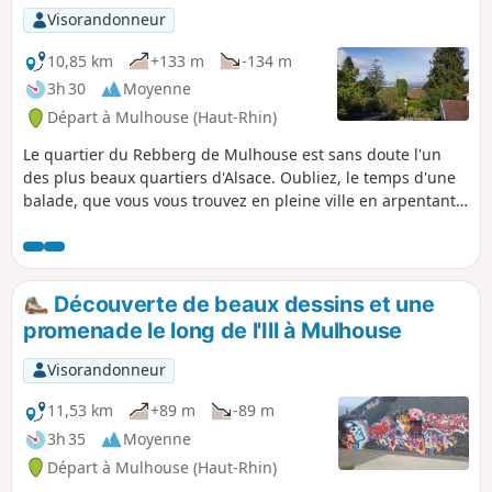
Visorandonneur
10,85 km
+133 m
-134 m
3h 30
Moyenne
Départ à Mulhouse (Haut-Rhin)
Le quartier du Rebberg de Mulhouse est sans doute l'un
des plus beaux quartiers d'Alsace. Oubliez, le temps d'une
balade, que vous vous trouvez en pleine ville en arpentant
les différentes rues et ruelles de ce quartier
impressionnant, à la fois par la verdure omniprésente et
par ses nombreuses, époustouflantes, maisons de maître.
Découverte de beaux dessins et une
promenade le long de l'Ill à Mulhouse
Visorandonneur
11,53 km
+89 m
-89 m
3h 35
Moyenne
Départ à Mulhouse (Haut-Rhin)