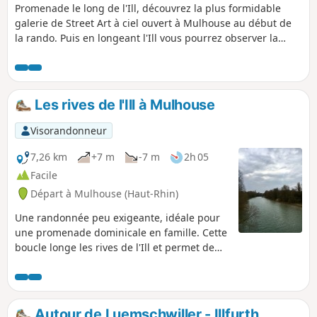
Promenade le long de l'Ill, découvrez la plus formidable
galerie de Street Art à ciel ouvert à Mulhouse au début de
la rando. Puis en longeant l'Ill vous pourrez observer la
diversité de la faune, de belles vues sur Brunstatt Zillisheim
et Mulhouse avant de profiter d'un calme absolu à la
Chapelle Saint-Gall.
Les rives de l'Ill à Mulhouse
Visorandonneur
7,26 km
+7 m
-7 m
2h 05
Facile
Départ à Mulhouse (Haut-Rhin)
Une randonnée peu exigeante, idéale pour
une promenade dominicale en famille. Cette
boucle longe les rives de l'Ill et permet de
découvrir le "Pont Japonais" derrière la
piscine de Mulhouse, ainsi que le "Bois des
Philosophes" proche de l'Université.
Autour de Luemschwiller - Illfurth