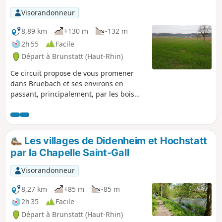
Visorandonneur
8,89 km
+130 m
-132 m
2h 55
Facile
Départ à Brunstatt (Haut-Rhin)
Ce circuit propose de vous promener
dans Bruebach et ses environs en
passant, principalement, par les bois
alentours.
Les villages de Didenheim et Hochstatt
par la Chapelle Saint-Gall
Visorandonneur
8,27 km
+85 m
-85 m
2h 35
Facile
Départ à Brunstatt (Haut-Rhin)