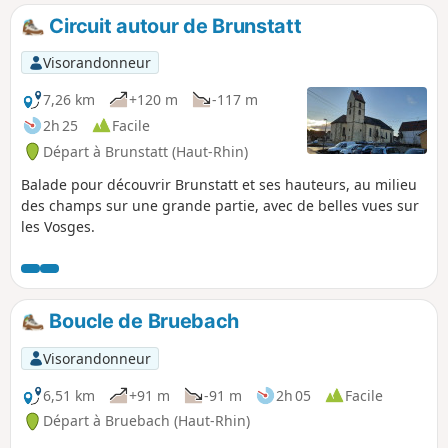
de fort vent.
Circuit autour de Brunstatt
Visorandonneur
7,26 km
+120 m
-117 m
2h 25
Facile
Départ à Brunstatt (Haut-Rhin)
Balade pour découvrir Brunstatt et ses hauteurs, au milieu
des champs sur une grande partie, avec de belles vues sur
les Vosges.
Boucle de Bruebach
Visorandonneur
6,51 km
+91 m
-91 m
2h 05
Facile
Départ à Bruebach (Haut-Rhin)