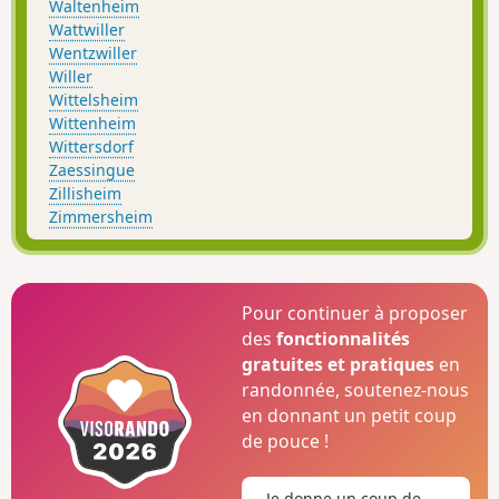
Waltenheim
Wattwiller
Wentzwiller
Willer
Wittelsheim
Wittenheim
Wittersdorf
Zaessingue
Zillisheim
Zimmersheim
Pour continuer à proposer
des
fonctionnalités
gratuites et pratiques
en
randonnée, soutenez-nous
en donnant un petit coup
de pouce !
Je donne un coup de