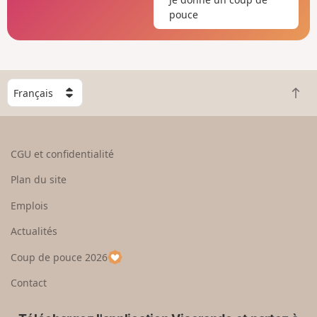
pouce
C
R
h
e
o
t
i
o
s
CGU et confidentialité
u
i
r
s
Plan du site
e
s
n
e
Emplois
h
z
Actualités
a
u
u
n
Coup de pouce 2026
t
p
a
Contact
y
s