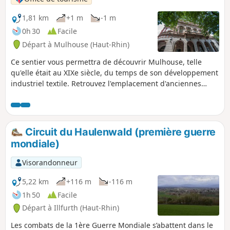
1,81 km
+1 m
-1 m
0h 30
Facile
Départ à Mulhouse (Haut-Rhin)
Ce sentier vous permettra de découvrir Mulhouse, telle
qu'elle était au XIXe siècle, du temps de son développement
industriel textile. Retrouvez l'emplacement d'anciennes
manufactures, des maisons de maîtres et des vestiges de ce
développement sans précédent.
Circuit du Haulenwald (première guerre
mondiale)
Visorandonneur
5,22 km
+116 m
-116 m
1h 50
Facile
Départ à Illfurth (Haut-Rhin)
Les combats de la 1ère Guerre Mondiale s’abattent dans le