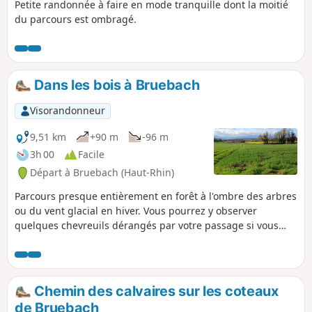
Petite randonnée à faire en mode tranquille dont la moitié
du parcours est ombragé.
Dans les bois à Bruebach
Visorandonneur
9,51 km
+90 m
-96 m
3h 00
Facile
Départ à Bruebach (Haut-Rhin)
Parcours presque entièrement en forêt à l'ombre des arbres
ou du vent glacial en hiver. Vous pourrez y observer
quelques chevreuils dérangés par votre passage si vous
n'êtes pas trop bruyants. Parcours sans aucune difficulté
mais présence de nombreux arbres couchés à contourner.
Chemin des calvaires sur les coteaux
de Bruebach