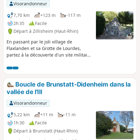
Visorandonneur
7,70 km
+123 m
-117 m
2h 35
Facile
Départ à Zillisheim (Haut-Rhin)
En passant par le joli village de
Flaxlanden et sa Grotte de Lourdes,
partez à la découverte d'un site militaire
de la première guerre mondiale dans
les hauteurs de Zillisheim. Apprenez-en
un peu sur la nature avec les sentiers
découverte sur le parcours et profitez
Boucle de Brunstatt-Didenheim dans la
des nombreux points de vue qui vous
vallée de l'Ill
attendent en chemin !
Visorandonneur
5,22 km
+11 m
-11 m
1h 30
Facile
Départ à Brunstatt (Haut-Rhin)