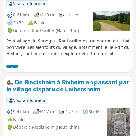
Visorandonneur
8,61 km
+140 m
-141 m
2h 50
Facile
Départ à Rantzwiller (Haut-Rhin)
Petit village du Sundgau, Rantzwiller est un endroit où il fait
bon vivre. Les alentours du village, notamment le lieu-dit du
Heilhof, sont intéressants à explorer et offrent de jolis
points de vue.
De Riedisheim à Rixheim en passant par
le village disparu de Leibersheim
Visorandonneur
9,47 km
+127 m
-127 m
3h 05
Facile
Départ à Riedisheim (Haut-Rhin)