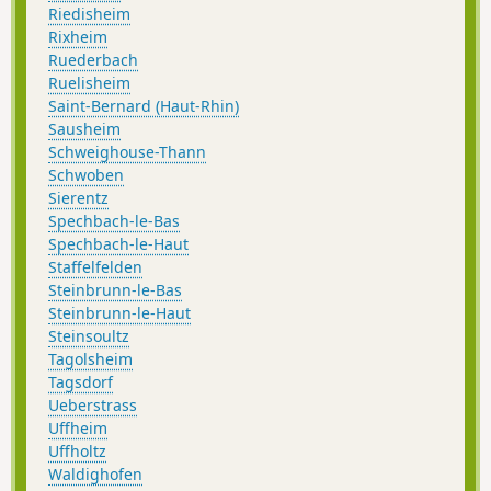
Riedisheim
Rixheim
Ruederbach
Ruelisheim
Saint-Bernard (Haut-Rhin)
Sausheim
Schweighouse-Thann
Schwoben
Sierentz
Spechbach-le-Bas
Spechbach-le-Haut
Staffelfelden
Steinbrunn-le-Bas
Steinbrunn-le-Haut
Steinsoultz
Tagolsheim
Tagsdorf
Ueberstrass
Uffheim
Uffholtz
Waldighofen