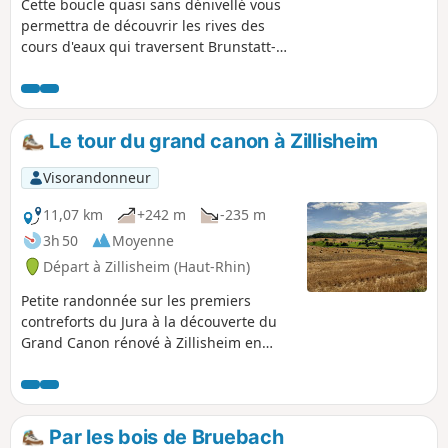
Cette boucle quasi sans dénivellé vous
permettra de découvrir les rives des
cours d'eaux qui traversent Brunstatt-
Didenheim. l'Ill, le Canal du Rhône au
Rhin et le Ruisseau Bachmatta ainsi que
sa végétation. À ne pas pratiquer par
vent fort ni en période de crue
Le tour du grand canon à Zillisheim
Visorandonneur
11,07 km
+242 m
-235 m
3h 50
Moyenne
Départ à Zillisheim (Haut-Rhin)
Petite randonnée sur les premiers
contreforts du Jura à la découverte du
Grand Canon rénové à Zillisheim en
passant par le cimetière allemand de la
guerre 14/18 et la Chapelle Saint-Brice à
Illfurth.
Par les bois de Bruebach