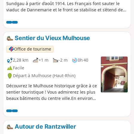
Sundgau à partir d’août 1914. Les Français font sauter le
viaduc de Dannemarie et le front se stabilise et s’étend des
Vosges à la frontière suisse. La ligne de front passait à
quelques kilomètres d’Illfurth du côté de Heidwiller. Au
cours de cette visite, vous découvrirez plusieurs bunkers
aux vocations multiples, à la fois dépôt de munitions, poste
Sentier du Vieux Mulhouse
d’observation ou emplacement de pièces d’artillerie et
plusieurs casemates.
Office de tourisme
2,28 km
+1 m
-2 m
0h 40
Facile
Départ à Mulhouse (Haut-Rhin)
Découvrez le Mulhouse historique grâce à ce
sentier touristique ! Vous admirerez les plus
beaux bâtiments du centre ville.En environ
1h, vous flânerez à travers les ruelles
médiévales observant les maisons ayant
marqué l'histoire de la ville...
Autour de Rantzwiller