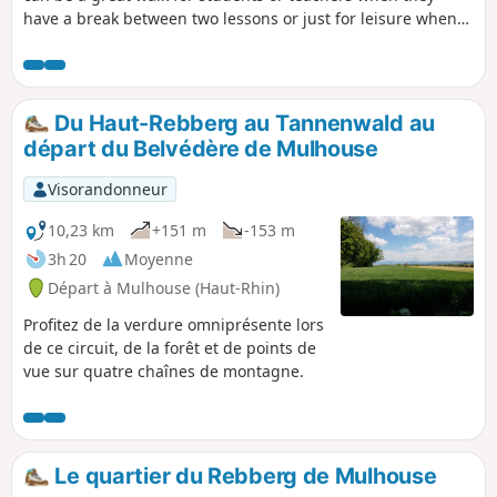
have a break between two lessons or just for leisure when
you search for a quiet and short walk along the riverside.
Du Haut-Rebberg au Tannenwald au
départ du Belvédère de Mulhouse
Visorandonneur
10,23 km
+151 m
-153 m
3h 20
Moyenne
Départ à Mulhouse (Haut-Rhin)
Profitez de la verdure omniprésente lors
de ce circuit, de la forêt et de points de
vue sur quatre chaînes de montagne.
Le quartier du Rebberg de Mulhouse