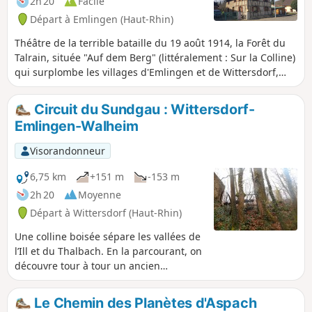
2h 20
Facile
balade réussie !
Départ à Emlingen (Haut-Rhin)
Théâtre de la terrible bataille du 19 août 1914, la Forêt du
Talrain, située "Auf dem Berg" (littéralement : Sur la Colline)
qui surplombe les villages d'Emlingen et de Wittersdorf,
offre des points de vue sur Altkirch et la Forêt Noire et vous
en apprendra davantage sur des acteurs de cette bataille
Circuit du Sundgau : Wittersdorf-
via le Sentier de la mémoire que ce parcours emprunte en
Emlingen-Walheim
partie.
Visorandonneur
6,75 km
+151 m
-153 m
2h 20
Moyenne
Départ à Wittersdorf (Haut-Rhin)
Une colline boisée sépare les vallées de
l’Ill et du Thalbach. En la parcourant, on
découvre tour à tour un ancien
vignoble, une carrière marquée par un
drame, un sentier botanique et l’histoire
Le Chemin des Planètes d'Aspach
d’un infortuné général. Lorsqu’on atteint