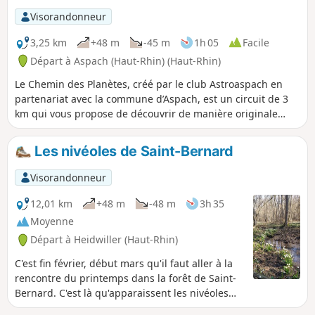
les fours à chaux d’Emlingen, c’est le
Visorandonneur
XIXe siècle qui surgit soudain, figé dans
la pierre et le fer.
3,25 km
+48 m
-45 m
1h 05
Facile
Départ à Aspach (Haut-Rhin) (Haut-Rhin)
Le Chemin des Planètes, créé par le club Astroaspach en
partenariat avec la commune d’Aspach, est un circuit de 3
km qui vous propose de découvrir de manière originale
notre système solaire grâce à des panneaux pédagogiques
représentant à l'échelle la distance entre les planètes : 1
Les nivéoles de Saint-Bernard
mètre parcouru représente 2 100 000 km dans l’espace. Du
Soleil jusqu’à Neptune, quel voyage !Tout au long du
Visorandonneur
chemin, vous pourrez également apprécier la promenade
dans la forêt de la Litten, sa chapelle (1862) puis les abords
12,01 km
+48 m
-48 m
3h 35
champêtres du village, marcher dans les ruelles d’Aspach
Moyenne
pour traverser en fin de parcours le Jardin des Libellules
Départ à Heidwiller (Haut-Rhin)
(jardin communal dédié à la préservation de l’eau et à la
biodiversité).
C'est fin février, début mars qu'il faut aller à la
rencontre du printemps dans la forêt de Saint-
Bernard. C'est là qu'apparaissent les nivéoles
signalant la fin de l'hiver.