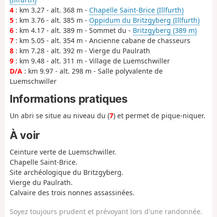
4
: km 3.27 - alt. 368 m -
Chapelle Saint-Brice (Illfurth)
5
: km 3.76 - alt. 385 m -
Oppidum du Britzgyberg (Illfurth)
6
: km 4.17 - alt. 389 m - Sommet du -
Britzgyberg (389 m)
7
: km 5.05 - alt. 354 m - Ancienne cabane de chasseurs
8
: km 7.28 - alt. 392 m - Vierge du Paulrath
9
: km 9.48 - alt. 311 m - Village de Luemschwiller
D/A
: km 9.97 - alt. 298 m - Salle polyvalente de
Luemschwiller
Informations pratiques
Un abri se situe au niveau du (
7
) et permet de pique-niquer.
À voir
Ceinture verte de Luemschwiller.
Chapelle Saint-Brice.
Site archéologique du Britzgyberg.
Vierge du Paulrath.
Calvaire des trois nonnes assassinées.
Soyez toujours prudent et prévoyant lors d'une randonnée.