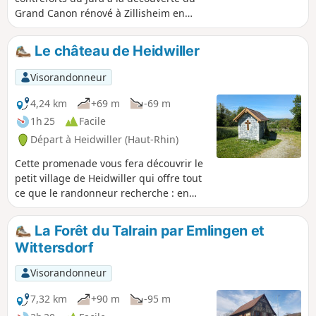
Grand Canon rénové à Zillisheim en
passant par le cimetière allemand de la
guerre 14/18 et la Chapelle Saint-Brice à
Le château de Heidwiller
Illfurth.
Visorandonneur
4,24 km
+69 m
-69 m
1h 25
Facile
Départ à Heidwiller (Haut-Rhin)
Cette promenade vous fera découvrir le
petit village de Heidwiller qui offre tout
ce que le randonneur recherche : en
son centre se trouve un château vieux
de presque un millénaire, au Nord se
La Forêt du Talrain par Emlingen et
trouve un canal paisible et, au Sud, une
Wittersdorf
colline qui offre un point de vue
exceptionnel sur la région. Ajoutez à
Visorandonneur
cela un petit sentier de découverte, des
chemins de forêt variés et vous
7,32 km
+90 m
-95 m
obtiendrez le cocktail parfait pour une