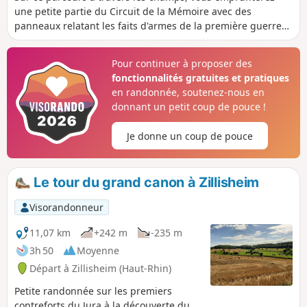
une petite partie du Circuit de la Mémoire avec des
panneaux relatant les faits d'armes de la première guerre
mondiale. Vous aurez également la possibilité de faire le
tour de l'étang, impressionnant par sa superficie et
Pour continuer à proposer des
agréable en toutes saisons, de nombreux bancs jalonnent
fonctionnalités gratuites et pratiques
le parcours.
en randonnée, soutenez-nous en
donnant un petit coup de pouce !
Je donne un coup de pouce
Le tour du grand canon à Zillisheim
Visorandonneur
11,07 km
+242 m
-235 m
3h 50
Moyenne
Départ à Zillisheim (Haut-Rhin)
Petite randonnée sur les premiers
contreforts du Jura à la découverte du