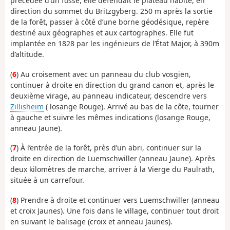
précédée d’un fossé, elle défendait le plateau habité, en
direction du sommet du Britzgyberg. 250 m après la sortie
de la forêt, passer à côté d’une borne géodésique, repère
destiné aux géographes et aux cartographes. Elle fut
implantée en 1828 par les ingénieurs de l’État Major, à 390m
d’altitude.
(
6
) Au croisement avec un panneau du club vosgien,
continuer à droite en direction du grand canon et, après le
deuxième virage, au panneau indicateur, descendre vers
Zillisheim
( losange Rouge). Arrivé au bas de la côte, tourner
à gauche et suivre les mêmes indications (losange Rouge,
anneau Jaune).
(
7
) À l’entrée de la forêt, près d’un abri, continuer sur la
droite en direction de Luemschwiller (anneau Jaune). Après
deux kilomètres de marche, arriver à la Vierge du Paulrath,
située à un carrefour.
(
8
) Prendre à droite et continuer vers Luemschwiller (anneau
et croix Jaunes). Une fois dans le village, continuer tout droit
en suivant le balisage (croix et anneau Jaunes).