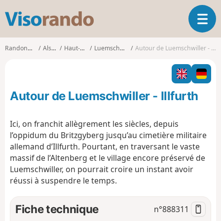
V
O
i
u
s
v
o
Randonnées
Alsace
Haut-Rhin
Luemschwiller
Autour de Luemschwiller - Illfurth
r
r
i
a
r
n
l
d
Autour de Luemschwiller - Illfurth
a
o
n
a
Ici, on franchit allègrement les siècles, depuis
v
l’oppidum du Britzgyberg jusqu’au cimetière militaire
i
allemand d’Illfurth. Pourtant, en traversant le vaste
g
massif de l’Altenberg et le village encore préservé de
a
t
Luemschwiller, on pourrait croire un instant avoir
i
réussi à suspendre le temps.
o
n
Fiche technique
n°
888311