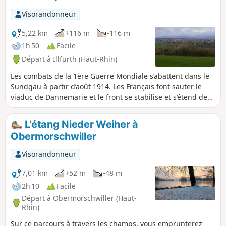
Visorandonneur
5,22 km
+116 m
-116 m
1h 50
Facile
Départ à Illfurth (Haut-Rhin)
Les combats de la 1ère Guerre Mondiale s’abattent dans le
Sundgau à partir d’août 1914. Les Français font sauter le
viaduc de Dannemarie et le front se stabilise et s’étend des
Vosges à la frontière suisse. La ligne de front passait à
quelques kilomètres d’Illfurth du côté de Heidwiller. Au
L'étang Nieder Weiher à
cours de cette visite, vous découvrirez plusieurs bunkers
Obermorschwiller
aux vocations multiples, à la fois dépôt de munitions, poste
d’observation ou emplacement de pièces d’artillerie et
Visorandonneur
plusieurs casemates.
7,01 km
+52 m
-48 m
2h 10
Facile
Départ à Obermorschwiller (Haut-
Rhin)
Sur ce parcours à travers les champs, vous emprunterez