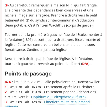
(
9
) Au carrefour, remarquer la maison N° 1 qui fait l’angle.
Elle présente des dépendances bien conservées et une
niche à image sur la façade. Prendre à droite vers le petit
bâtiment (N° 2) du syndicat intercommunal d’adduction
d’eau potable. C’est l’ancien Wachthus (corps de garde).
Tourner dans la première à gauche, Rue de l'Ecole, monter à
la fontaine (1896) et continuer à droite vers l’école-mairie et
l’église. Cette rue conserve un bel ensemble de maisons
Renaissance. Continuer jusqu’à l’église.
Descendre à droite par la Rue de l’Église. À la fontaine,
tourner à gauche et revenir au point de départ (
D/A
).
Points de passage
D/A
: km 0 - alt. 298 m - Salle polyvalente de Luemschwiller
1
: km 1.38 - alt. 363 m - Croisement après le Buchsberg
2
: km 2.33 - alt. 310 m - Croisement panneau départ des
circuits. Vers l' -
Oppidum du Britzgyberg (Illfurth)
3
: km 2.69 - alt. 328 m -
Cimetière militaire allemand
(Illfurth)