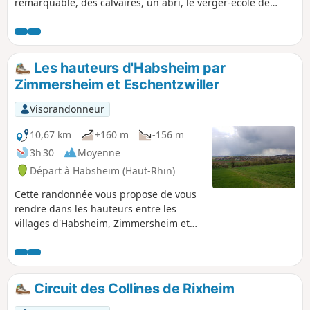
remarquable, des calvaires, un abri, le verger-école de
Rixheim, les réservoirs et l'antenne-relais de Habsheim, de
nombreux points de vue sur la plaine du Rhin, la Forêt-
Noire, les Vosges, la tour de l'Europe, Habsheim, Rixheim, le
site Stellantis, le parc d'Entremont... tant de choses à voir
Les hauteurs d'Habsheim par
sur un si petit circuit !
Zimmersheim et Eschentzwiller
Visorandonneur
10,67 km
+160 m
-156 m
3h 30
Moyenne
Départ à Habsheim (Haut-Rhin)
Cette randonnée vous propose de vous
rendre dans les hauteurs entre les
villages d'Habsheim, Zimmersheim et
Eschentzwiller pour y profiter de jolis
points de vue, avec de brefs passages
par de charmants lotissements de ces
trois villages.
Circuit des Collines de Rixheim