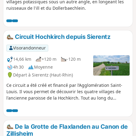
villages potassiques sous un autre angle, en longeant les
ruisseaux de l'ill et du Dollerbaechlein.
Circuit Hochkirch depuis Sierentz
Visorandonneur
14,66 km
+120 m
-120 m
4h 30
Moyenne
Départ à Sierentz (Haut-Rhin)
Ce circuit a été créé et financé par l’Agglomération Saint-
Louis. Il vous permet de découvrir les quatre villages de
l'ancienne paroisse de la Hochkirch. Tout au long du
parcours de nombreux panneaux vous racontent l'histoire
de cette région du Sud de l'Alsace.
De la Grotte de Flaxlanden au Canon de
Zillisheim