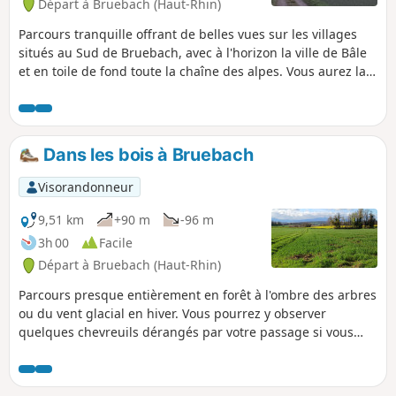
Départ à Bruebach (Haut-Rhin)
Parcours tranquille offrant de belles vues sur les villages
situés au Sud de Bruebach, avec à l'horizon la ville de Bâle
et en toile de fond toute la chaîne des alpes. Vous aurez la
possibilité d'admirer fréquemment les Alpes suisses
alémaniques droit devant vous avec l'Eiger et le Jungfrau et
leurs magnifiques pyramides et à l'autre extrémité, côté
droit, quand la météo le permet, le Mont Blanc.
Dans les bois à Bruebach
Visorandonneur
9,51 km
+90 m
-96 m
3h 00
Facile
Départ à Bruebach (Haut-Rhin)
Parcours presque entièrement en forêt à l'ombre des arbres
ou du vent glacial en hiver. Vous pourrez y observer
quelques chevreuils dérangés par votre passage si vous
n'êtes pas trop bruyants. Parcours sans aucune difficulté
mais présence de nombreux arbres couchés à contourner.