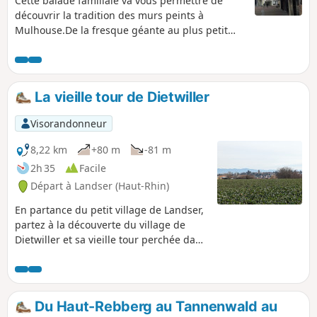
Cette balade familiale va vous permettre de
découvrir la tradition des murs peints à
Mulhouse.De la fresque géante au plus petit
graffiti, le street art est partout à Mulhouse : sur
les murs, les trottoirs, les boîtes aux lettres et
même sur les panneaux de signalisation
routière !Il faudra bien ouvrir l’œil !
La vieille tour de Dietwiller
Visorandonneur
8,22 km
+80 m
-81 m
2h 35
Facile
Départ à Landser (Haut-Rhin)
En partance du petit village de Landser,
partez à la découverte du village de
Dietwiller et sa vieille tour perchée dans
les hauteurs.
Du Haut-Rebberg au Tannenwald au