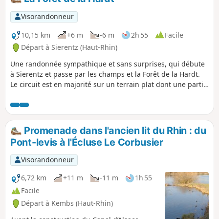
Visorandonneur
10,15 km
+6 m
-6 m
2h 55
Facile
Départ à Sierentz (Haut-Rhin)
Une randonnée sympathique et sans surprises, qui débute
à Sierentz et passe par les champs et la Forêt de la Hardt.
Le circuit est en majorité sur un terrain plat dont une partie
est constituée de chemins asphaltés dédiés aux piétons et
aux cyclistes.
Promenade dans l'ancien lit du Rhin : du
Pont-levis à l'Écluse Le Corbusier
Visorandonneur
6,72 km
+11 m
-11 m
1h 55
Facile
Départ à Kembs (Haut-Rhin)