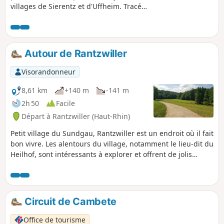
villages de Sierentz et d'Uffheim. Tracé
sans difficulté particulière et bien
exposé, avec un arrêt pique-nique
agréable, à mi-parcours.
Autour de Rantzwiller
Visorandonneur
8,61 km
+140 m
-141 m
2h 50
Facile
Départ à Rantzwiller (Haut-Rhin)
Petit village du Sundgau, Rantzwiller est un endroit où il fait
bon vivre. Les alentours du village, notamment le lieu-dit du
Heilhof, sont intéressants à explorer et offrent de jolis
points de vue.
Circuit de Cambete
Office de tourisme