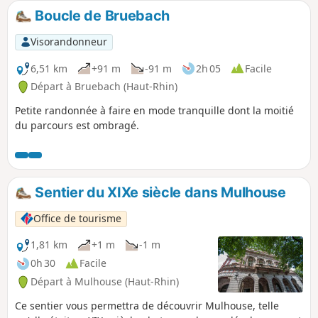
Boucle de Bruebach
Visorandonneur
6,51 km
+91 m
-91 m
2h 05
Facile
Départ à Bruebach (Haut-Rhin)
Petite randonnée à faire en mode tranquille dont la moitié
du parcours est ombragé.
Sentier du XIXe siècle dans Mulhouse
Office de tourisme
1,81 km
+1 m
-1 m
0h 30
Facile
Départ à Mulhouse (Haut-Rhin)
Ce sentier vous permettra de découvrir Mulhouse, telle