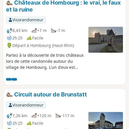
Châteaux de Hombourg : le vrai, le faux
et la ruine
Visorandonneur
8,43 km
+7 m
-7 m
2h 25
Facile
Départ à Hombourg (Haut-Rhin)
Partez à la découverte de trois châteaux
lors de cette randonnée autour du
village de Hombourg. L'un d'eux est
aujourd'hui en ruine, vous n'aurez bien
sûr aucun mal à le reconnaître. Mais
parmi les deux qui sont encore debout,
l'un d'eux est un imposteur, saurez-vous
Circuit autour de Brunstatt
le démasquer ?
Visorandonneur
7,26 km
+120 m
-117 m
2h 25
Facile