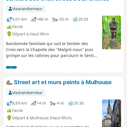
Visorandonneur
9,01 km
+88 m
-93 m
2h 50
Facile
Départ à Haut-Rhin
Randonnée familiale qui suit le Sentier des
Croix vers la Chapelle des "Malgré-nous" puis
grimpe sur les collines pour parcourir le Sentier
des Deux Chênes orné de sculptures en bois et
jalonné de panneaux pédagogiques.
Street art et murs peints à Mulhouse
Visorandonneur
8,69 km
+4 m
-4 m
2h 30
Facile
Départ à Mulhouse (Haut-Rhin)