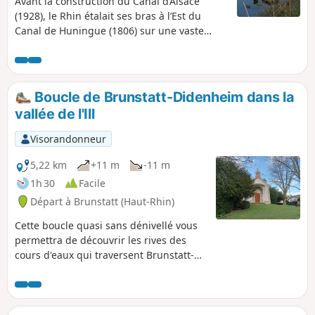
Avant la construction du Canal d’Alsace
(1928), le Rhin étalait ses bras à l’Est du
Canal de Huningue (1806) sur une vaste
zone large de 1 à 2km.Du Canal du Rhône au
Rhin au Nord jusqu'au Sud de l'île du Rhin,
par des chemins souvent en zones
protégées de la "Petite Camargue
Boucle de Brunstatt-Didenheim dans la
Alsacienne", une séries de courtes
vallée de l'Ill
promenades nous font découvrir de
nombreux sites naturels et industriels liés à
Visorandonneur
l’histoire du Rhin.Commençons par une
balade entre le pont-levis de Kembs (1831)
5,22 km
+11 m
-11 m
et l’Écluse Le Corbusier (1961).
1h 30
Facile
Départ à Brunstatt (Haut-Rhin)
Cette boucle quasi sans dénivellé vous
permettra de découvrir les rives des
cours d'eaux qui traversent Brunstatt-
Didenheim. l'Ill, le Canal du Rhône au
Rhin et le Ruisseau Bachmatta ainsi que
sa végétation. À ne pas pratiquer par
vent fort ni en période de crue