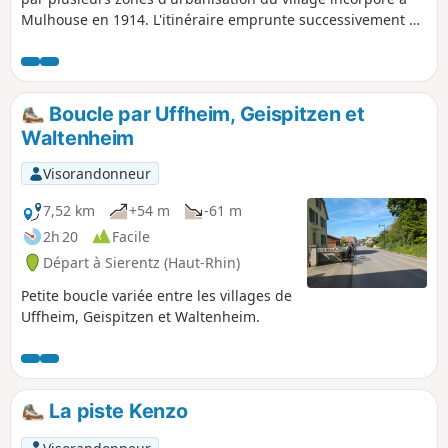
Mulhouse en 1914. L'itinéraire emprunte successivement 4
balisages, et peut être parcouru en 3 tronçons séparés en
allant de tram à tram (Gare Dornach-Université 2,6 km,
Université-Coteaux 3,2 km, Coteaux-Gare Dornach 2,9 km).
Boucle par Uffheim, Geispitzen et
Waltenheim
Visorandonneur
7,52 km
+54 m
-61 m
2h 20
Facile
Départ à Sierentz (Haut-Rhin)
Petite boucle variée entre les villages de
Uffheim, Geispitzen et Waltenheim.
La piste Kenzo