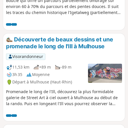
Boucle qui offre un parcours partiellement ombragé sur
environ 60 à 70% du parcours et des pentes douces. Il suit
les traces du chemin historique l'Igetalweg (partiellement
pavé) qu'empruntaient autrefois les paysans pour rejoindre
leurs parcelles avec des chariots à bœufs grâce à sa pente
douce et régulière. Ne pas emprunter cette boucle en cas
de fort vent.
Découverte de beaux dessins et une
promenade le long de l'Ill à Mulhouse
Visorandonneur
11,53 km
+89 m
-89 m
3h 35
Moyenne
Départ à Mulhouse (Haut-Rhin)
Promenade le long de l'Ill, découvrez la plus formidable
galerie de Street Art à ciel ouvert à Mulhouse au début de
la rando. Puis en longeant l'Ill vous pourrez observer la
diversité de la faune, de belles vues sur Brunstatt Zillisheim
et Mulhouse avant de profiter d'un calme absolu à la
Chapelle Saint-Gall.