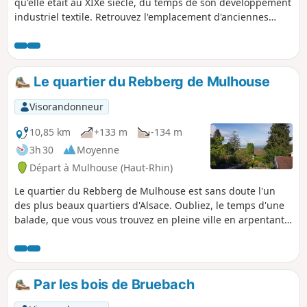
qu'elle était au XIXe siècle, du temps de son développement
industriel textile. Retrouvez l'emplacement d'anciennes
manufactures, des maisons de maîtres et des vestiges de ce
développement sans précédent.
Le quartier du Rebberg de Mulhouse
Visorandonneur
10,85 km
+133 m
-134 m
3h 30
Moyenne
Départ à Mulhouse (Haut-Rhin)
Le quartier du Rebberg de Mulhouse est sans doute l'un
des plus beaux quartiers d'Alsace. Oubliez, le temps d'une
balade, que vous vous trouvez en pleine ville en arpentant
les différentes rues et ruelles de ce quartier
impressionnant, à la fois par la verdure omniprésente et
par ses nombreuses, époustouflantes, maisons de maître.
Par les bois de Bruebach