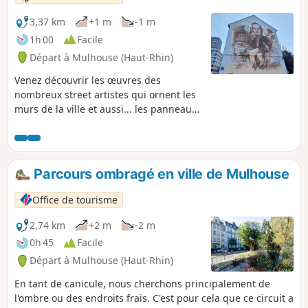
3,37 km
+1 m
-1 m
1h 00
Facile
Départ à Mulhouse (Haut-Rhin)
Venez découvrir les œuvres des
nombreux street artistes qui ornent les
murs de la ville et aussi... les panneaux
de signalisation ! Clet, C215, Jana & Js
font partie, entre autres, de ceux qui
embellissent les rues de Mulhouse. À
savoir avant de débuter ce circuit : le
Parcours ombragé en ville de Mulhouse
street art étant un art éphémère, il est
possible que certaines œuvres ne soient
Office de tourisme
plus là lors de votre balade. Toutefois,
nous vous invitons à bien ouvrir les
2,74 km
+2 m
-2 m
yeux, elles peuvent aussi bien être
0h 45
Facile
cachées.
Départ à Mulhouse (Haut-Rhin)
En tant de canicule, nous cherchons principalement de
l'ombre ou des endroits frais. C'est pour cela que ce circuit a