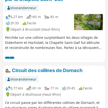
Visorandonneur
8,27 km
+85 m
-85 m
2h 35
Facile
Départ à Brunstatt (Haut-Rhin)
Perchée sur une colline surplombant les deux villages de
Didenheim et Hochstatt, la Chapelle Saint-Gall fut détruite
et reconstruite de nombreuses fois. Partez à sa découverte
en arpentant les jolis lotissements des villages de
Didenheim et Hochstatt, sans oublier la présence apaisante
de l'Ill, que vous croiserez à de nombreuses reprises !
Circuit des collines de Dornach
Visorandonneur
8,77 km
+81 m
-77 m
2h 45
Facile
Départ à Mulhouse (Haut-Rhin)
Ce circuit passe par les différentes collines de Dornach, et
par plusieurs zones d'urbanisation du village incorporé à