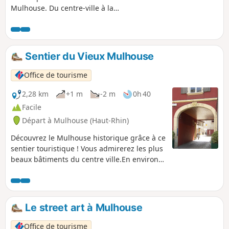
Mulhouse. Du centre-ville à la
Promenade William Wyler, le long du
Nouveau Bassin, où sculptures et
installations dialoguent avec l’eau et les
arbres. En quelques pas, laissez-vous
Sentier du Vieux Mulhouse
guider par des créations
emblématiques qui révèlent l’esprit
Office de tourisme
audacieux de la ville.
2,28 km
+1 m
-2 m
0h 40
Facile
Départ à Mulhouse (Haut-Rhin)
Découvrez le Mulhouse historique grâce à ce
sentier touristique ! Vous admirerez les plus
beaux bâtiments du centre ville.En environ
1h, vous flânerez à travers les ruelles
médiévales observant les maisons ayant
marqué l'histoire de la ville...
Le street art à Mulhouse
Office de tourisme