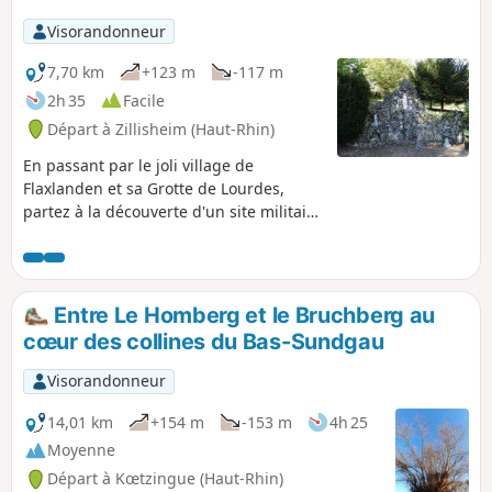
Visorandonneur
7,70 km
+123 m
-117 m
2h 35
Facile
Départ à Zillisheim (Haut-Rhin)
En passant par le joli village de
Flaxlanden et sa Grotte de Lourdes,
partez à la découverte d'un site militaire
de la première guerre mondiale dans
les hauteurs de Zillisheim. Apprenez-en
un peu sur la nature avec les sentiers
découverte sur le parcours et profitez
Entre Le Homberg et le Bruchberg au
des nombreux points de vue qui vous
cœur des collines du Bas-Sundgau
attendent en chemin !
Visorandonneur
14,01 km
+154 m
-153 m
4h 25
Moyenne
Départ à Kœtzingue (Haut-Rhin)