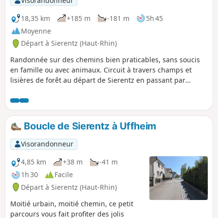
Visorandonneur
18,35 km
+185 m
-181 m
5h 45
Moyenne
Départ à Sierentz (Haut-Rhin)
Randonnée sur des chemins bien praticables, sans soucis
en famille ou avec animaux. Circuit à travers champs et
lisières de forêt au départ de Sierentz en passant par
Uffheim et Stetten pour arriver à Helfrantzkirch avec le
retour par Kappelen direction Uffheim et retour sur
Sierentz.
Boucle de Sierentz à Uffheim
Visorandonneur
4,85 km
+38 m
-41 m
1h 30
Facile
Départ à Sierentz (Haut-Rhin)
Moitié urbain, moitié chemin, ce petit
parcours vous fait profiter des jolis