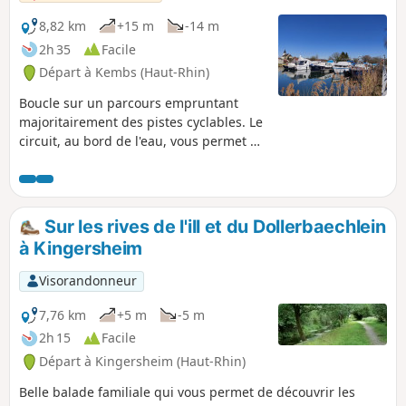
8,82 km
+15 m
-14 m
2h 35
Facile
Départ à Kembs (Haut-Rhin)
Boucle sur un parcours empruntant
majoritairement des pistes cyclables. Le
circuit, au bord de l'eau, vous permet de
découvrir la faune, la flore, l'histoire et
l'industrie locale entre Kembs-Loechlé
et Kembs
Sur les rives de l'ill et du Dollerbaechlein
à Kingersheim
Visorandonneur
7,76 km
+5 m
-5 m
2h 15
Facile
Départ à Kingersheim (Haut-Rhin)
Belle balade familiale qui vous permet de découvrir les