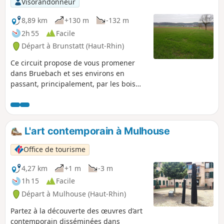
Visorandonneur
8,89 km
+130 m
-132 m
2h 55
Facile
Départ à Brunstatt (Haut-Rhin)
Ce circuit propose de vous promener
dans Bruebach et ses environs en
passant, principalement, par les bois
alentours.
L'art contemporain à Mulhouse
Office de tourisme
4,27 km
+1 m
-3 m
1h 15
Facile
Départ à Mulhouse (Haut-Rhin)
Partez à la découverte des œuvres d’art
contemporain disséminées dans