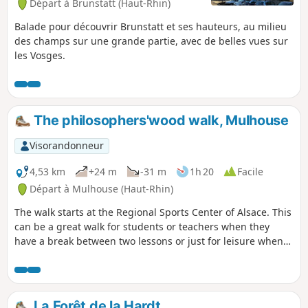
Départ à Brunstatt (Haut-Rhin)
Balade pour découvrir Brunstatt et ses hauteurs, au milieu
des champs sur une grande partie, avec de belles vues sur
les Vosges.
The philosophers'wood walk, Mulhouse
Visorandonneur
4,53 km
+24 m
-31 m
1h 20
Facile
Départ à Mulhouse (Haut-Rhin)
The walk starts at the Regional Sports Center of Alsace. This
can be a great walk for students or teachers when they
have a break between two lessons or just for leisure when
you search for a quiet and short walk along the riverside.
La Forêt de la Hardt