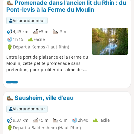
Promenade dans l'ancien lit du Rhin : du
Pont-levis à la Ferme du Moulin
Visorandonneur
4,45 km
+5 m
-5 m
1h 15
Facile
Départ à Kembs (Haut-Rhin)
Entre le port de plaisance et la Ferme du
Moulin, cette petite promenade sans
prétention, pour profiter du calme des
rives du Canal de Huningue du Grand
Canal d’Alsace et de l’Augraben, montre
encore quelques bras morts ou étangs,
vestiges naturels de l’ancien lit du Rhin.
Sausheim, ville d'eau
Visorandonneur
9,37 km
+5 m
-5 m
2h 40
Facile
Départ à Baldersheim (Haut-Rhin)