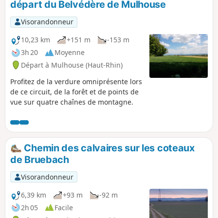
départ du Belvédère de Mulhouse
Visorandonneur
10,23 km
+151 m
-153 m
3h 20
Moyenne
Départ à Mulhouse (Haut-Rhin)
Profitez de la verdure omniprésente lors
de ce circuit, de la forêt et de points de
vue sur quatre chaînes de montagne.
Chemin des calvaires sur les coteaux
de Bruebach
Visorandonneur
6,39 km
+93 m
-92 m
2h 05
Facile