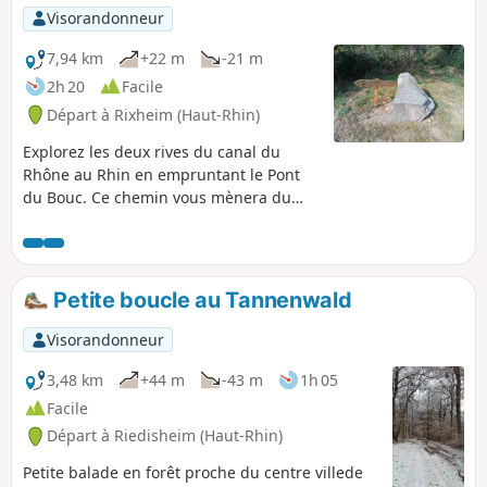
Visorandonneur
7,94 km
+22 m
-21 m
2h 20
Facile
Départ à Rixheim (Haut-Rhin)
Explorez les deux rives du canal du
Rhône au Rhin en empruntant le Pont
du Bouc. Ce chemin vous mènera du
mémorial jusqu'à l'aérodrome, le tout,
bien à l'abri en plein cœur de la forêt de
la Hardt.
Petite boucle au Tannenwald
Visorandonneur
3,48 km
+44 m
-43 m
1h 05
Facile
Départ à Riedisheim (Haut-Rhin)
Petite balade en forêt proche du centre villede