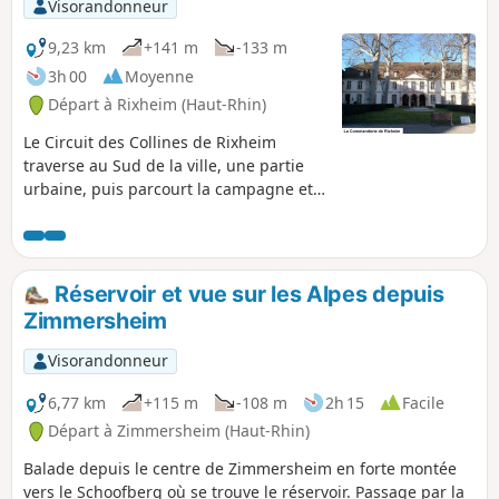
Visorandonneur
9,23 km
+141 m
-133 m
3h 00
Moyenne
Départ à Rixheim (Haut-Rhin)
Le Circuit des Collines de Rixheim
traverse au Sud de la ville, une partie
urbaine, puis parcourt la campagne et
les vergers sur les hauteurs dominant la
plaine d’Alsace, offrant de belles vues
sur la Forêt de la Hardt, la Forêt-Noire,
le Jura, les Vosges, et, par temps clair,
Réservoir et vue sur les Alpes depuis
sur les sommets des Alpes Suisses.
Zimmersheim
L’ensemble du circuit est balisé Anneau
Rouge par le Club-Vosgien.
Visorandonneur
6,77 km
+115 m
-108 m
2h 15
Facile
Départ à Zimmersheim (Haut-Rhin)
Balade depuis le centre de Zimmersheim en forte montée
vers le Schoofberg où se trouve le réservoir. Passage par la