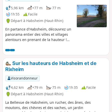
5,96 km
+77 m
-77 m
1h 55
Facile
Départ à Habsheim (Haut-Rhin)
En partance d'Habsheim, découvrez un
panorama entier des villes et villages
alentours en prenant de la hauteur !
Terminez par un petit tour dans le
centre d'Habsheim, puis par de
charmants lotissements.
Sur les hauteurs de Habsheim et de
Rixheim
Visorandonneur
4,62 km
+79 m
-75 m
1h 35
Facile
Départ à Habsheim (Haut-Rhin)
La Bellevue de Habsheim, un rucher, des ânes, des
moutons, des chèvres et des vaches, un jardin