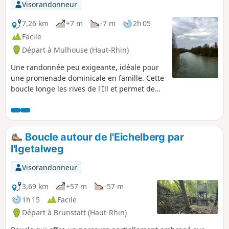
Visorandonneur
7,26 km
+7 m
-7 m
2h 05
Facile
Départ à Mulhouse (Haut-Rhin)
Une randonnée peu exigeante, idéale pour
une promenade dominicale en famille. Cette
boucle longe les rives de l'Ill et permet de
découvrir le "Pont Japonais" derrière la
piscine de Mulhouse, ainsi que le "Bois des
Philosophes" proche de l'Université.
Boucle autour de l'Eichelberg par
l'Igetalweg
Visorandonneur
3,69 km
+57 m
-57 m
1h 15
Facile
Départ à Brunstatt (Haut-Rhin)