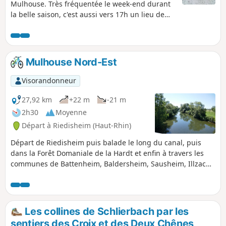
Mulhouse. Très fréquentée le week-end durant
la belle saison, c'est aussi vers 17h un lieu de
rencontre et de jeu pour les chiens en liberté.
Mulhouse Nord-Est
Visorandonneur
27,92 km
+22 m
-21 m
2h30
Moyenne
Départ à Riedisheim (Haut-Rhin)
Départ de Riedisheim puis balade le long du canal, puis
dans la Forêt Domaniale de la Hardt et enfin à travers les
communes de Battenheim, Baldersheim, Sausheim, Illzach
et Modenheim.
Les collines de Schlierbach par les
sentiers des Croix et des Deux Chênes