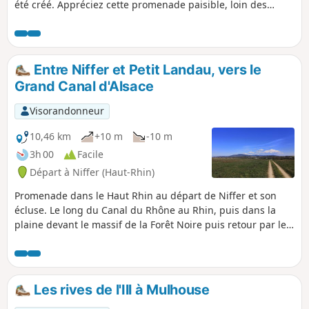
été créé. Appréciez cette promenade paisible, loin des
bruits. Pour finir la boucle, revenez au centre-ville.
Entre Niffer et Petit Landau, vers le
Grand Canal d'Alsace
Visorandonneur
10,46 km
+10 m
-10 m
3h 00
Facile
Départ à Niffer (Haut-Rhin)
Promenade dans le Haut Rhin au départ de Niffer et son
écluse. Le long du Canal du Rhône au Rhin, puis dans la
plaine devant le massif de la Forêt Noire puis retour par le
Grand Canal d'Alsace (Rhin canalisé).
Les rives de l'Ill à Mulhouse