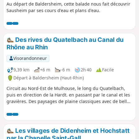
Au départ de Baldersheim, cette balade nous fait découvrir
Sausheim par ses cours d'eau et plans d'eau.
Des rives du Quatelbach au Canal du
Rhône au Rhin
Visorandonneur
9,39 km
+6 m
-6 m
2h 40
Facile
Départ à Baldersheim (Haut-Rhin)
Circuit au Nord-Est de Mulhouse, le long du Quatelbach,
puis en direction de la Hardt. en passant par le canal et les
gravières. Des paysages de plaine classiques avec de belles
vues sur les Vosges et la Forêt Noire. Le circuit emprunte
sur une grosse partie du parcours des pistes et itinéraires
cyclables bitumés.
Les villages de Didenheim et Hochstatt
par la Chapelle Saint-Gall