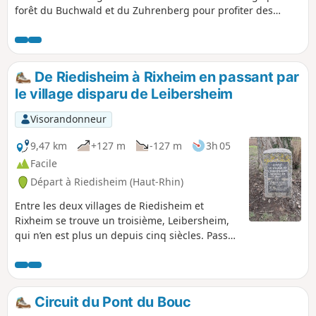
forêt du Buchwald et du Zuhrenberg pour profiter des
points de vue sur les Alpes par temps adéquat et d'un peu
de fraîcheur. Retour par le Sud de Zimmersheim, en terrain
dégagé.
De Riedisheim à Rixheim en passant par
le village disparu de Leibersheim
Visorandonneur
9,47 km
+127 m
-127 m
3h 05
Facile
Départ à Riedisheim (Haut-Rhin)
Entre les deux villages de Riedisheim et
Rixheim se trouve un troisième, Leibersheim,
qui n’en est plus un depuis cinq siècles. Passez
également par les cimetières de ces deux
villages, dont un qui date de plus de deux
siècles. Finissez en prenant de la hauteur sur
la colline du Fuchsberg pour profiter de jolis
Circuit du Pont du Bouc
paysages.