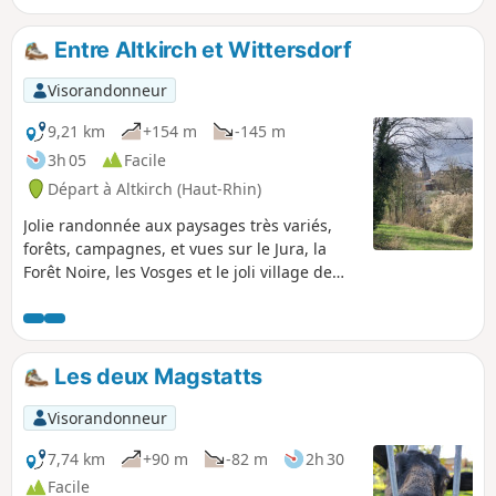
Entre Altkirch et Wittersdorf
Visorandonneur
9,21 km
+154 m
-145 m
3h 05
Facile
Départ à Altkirch (Haut-Rhin)
Jolie randonnée aux paysages très variés,
forêts, campagnes, et vues sur le Jura, la
Forêt Noire, les Vosges et le joli village de
Wittersdorf en contrebas, et Altkirch.
Les deux Magstatts
Visorandonneur
7,74 km
+90 m
-82 m
2h 30
Facile