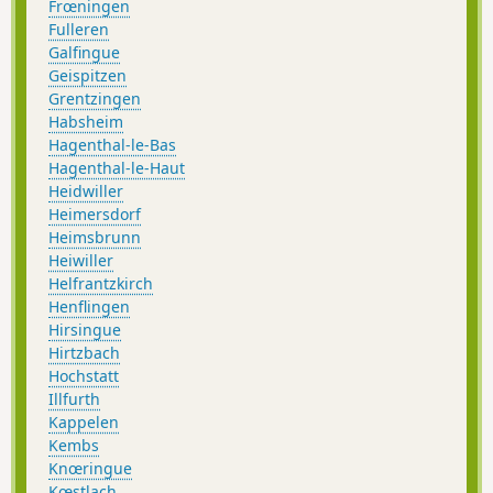
Frœningen
Fulleren
Galfingue
Geispitzen
Grentzingen
Habsheim
Hagenthal-le-Bas
Hagenthal-le-Haut
Heidwiller
Heimersdorf
Heimsbrunn
Heiwiller
Helfrantzkirch
Henflingen
Hirsingue
Hirtzbach
Hochstatt
Illfurth
Kappelen
Kembs
Knœringue
Kœstlach