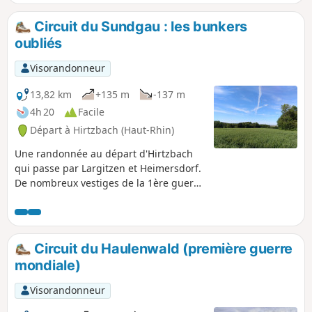
Circuit du Sundgau : les bunkers
oubliés
Visorandonneur
13,82 km
+135 m
-137 m
4h 20
Facile
Départ à Hirtzbach (Haut-Rhin)
Une randonnée au départ d'Hirtzbach
qui passe par Largitzen et Heimersdorf.
De nombreux vestiges de la 1ère guerre
mondiale jalonnent le parcours.
Circuit du Haulenwald (première guerre
mondiale)
Visorandonneur