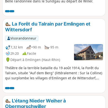
Belle randonnée dans le Sundgau au départ de Willer.
La Forêt du Talrain par Emlingen et
Wittersdorf
Visorandonneur
7,32 km
+90 m
-95 m
2h 20
Facile
Départ à Emlingen (Haut-Rhin)
Théâtre de la terrible bataille du 19 août 1914, la Forêt du
Talrain, située "Auf dem Berg" (littéralement : Sur la Colline)
qui surplombe les villages d'Emlingen et de Wittersdorf,
offre des points de vue sur Altkirch et la Forêt Noire et vous
en apprendra davantage sur des acteurs de cette bataille
via le Sentier de la mémoire que ce parcours emprunte en
partie.
L'étang Nieder Weiher à
Obermorschwiller