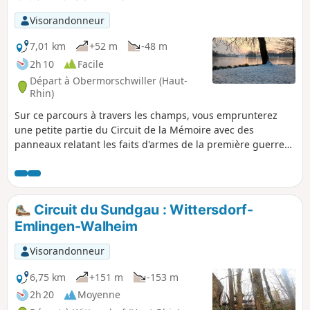
Visorandonneur
7,01 km
+52 m
-48 m
2h 10
Facile
Départ à Obermorschwiller (Haut-
Rhin)
Sur ce parcours à travers les champs, vous emprunterez
une petite partie du Circuit de la Mémoire avec des
panneaux relatant les faits d'armes de la première guerre
mondiale. Vous aurez également la possibilité de faire le
tour de l'étang, impressionnant par sa superficie et
agréable en toutes saisons, de nombreux bancs jalonnent
le parcours.
Circuit du Sundgau : Wittersdorf-
Emlingen-Walheim
Visorandonneur
6,75 km
+151 m
-153 m
2h 20
Moyenne