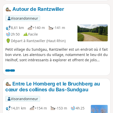
encore préservé de Luemschwiller, on
pourrait croire un instant avoir réussi à
Autour de Rantzwiller
suspendre le temps.
Visorandonneur
8,61 km
+140 m
-141 m
2h 50
Facile
Départ à Rantzwiller (Haut-Rhin)
Petit village du Sundgau, Rantzwiller est un endroit où il fait
bon vivre. Les alentours du village, notamment le lieu-dit du
Heilhof, sont intéressants à explorer et offrent de jolis
points de vue.
Entre Le Homberg et le Bruchberg au
cœur des collines du Bas-Sundgau
Visorandonneur
14,01 km
+154 m
-153 m
4h 25