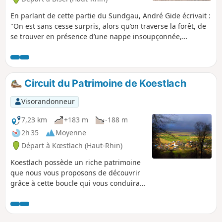
En parlant de cette partie du Sundgau, André Gide écrivait :
"On est sans cesse surpris, alors qu’on traverse la forêt, de
se trouver en présence d’une nappe insoupçonnée,
endormie mystérieusement à l’abri des hêtraies ; les joncs y
ornent d’étroites plages de sable, au bord de grands
champs de nénuphars. Plusieurs vestiges y rappellent aussi
la Première Guerre Mondiale et la ligne du front qui
Circuit du Patrimoine de Koestlach
séparait Largitzen de Bisel.
Visorandonneur
7,23 km
+183 m
-188 m
2h 35
Moyenne
Départ à Kœstlach (Haut-Rhin)
Koestlach possède un riche patrimoine
que nous vous proposons de découvrir
grâce à cette boucle qui vous conduira
sur les pentes du Burgerwald pour
explorer l’oppidum celte du Kasteberg.
Vous terminerez la balade à travers le