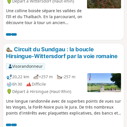
Départ à Wittersdorf (Haut-Rhin)
Une colline boisée sépare les vallées de
l’Ill et du Thalbach. En la parcourant, on
découvre tour à tour un ancien
vignoble, une carrière marquée par un
drame, un sentier botanique et l’histoire
d’un infortuné général. Lorsqu’on atteint
les fours à chaux d’Emlingen, c’est le
Circuit du Sundgau : la boucle
XIXe siècle qui surgit soudain, figé dans
Hirsingue-Wittersdorf par la voie romaine
la pierre et le fer.
Visorandonneur
20,22 km
+257 m
-257 m
6h 30
Difficile
Départ à Hirsingue (Haut-Rhin)
Une longue randonnée avec de superbes points de vues sur
les Vosges, la Forêt-Noire puis le Jura. De très nombreux
points d'intérêts avec plaquettes explicatives, des bancs et
points d'eau sont présents tout au long du parcours.