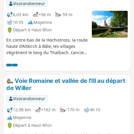
Visorandonneur
6,03 km
+56 m
-59 m
1h 55
Moyenne
Départ à Haut-Rhin
En contre-bas de la Hochistross, la route
haute d’Altkirch à Bâle, les villages
s’égrènent le long du Thalbach. L’ancien
moulin à grain de Hundsbach revit
depuis peu, pour le plus grand bonheur
des artistes et des amoureux de
l’Histoire.
Voie Romaine et vallée de l'Ill au départ
de Willer
Visorandonneur
12,98 km
+162 m
-170 m
4h 10
Moyenne
Départ à Haut-Rhin