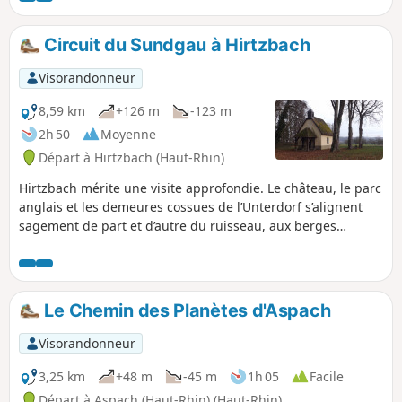
et profiter...
Circuit du Sundgau à Hirtzbach
Visorandonneur
8,59 km
+126 m
-123 m
2h 50
Moyenne
Départ à Hirtzbach (Haut-Rhin)
Hirtzbach mérite une visite approfondie. Le château, le parc
anglais et les demeures cossues de l’Unterdorf s’alignent
sagement de part et d’autre du ruisseau, aux berges
joliment fleuries à la belle saison. En cours de route, une
escapade champêtre et sylvestre conduit au site du village
disparu de Sankt-Glückern et au Landfürstenweyer, l’Etang
des Princes, aux eaux dormantes.
Le Chemin des Planètes d'Aspach
Visorandonneur
3,25 km
+48 m
-45 m
1h 05
Facile
Départ à Aspach (Haut-Rhin) (Haut-Rhin)