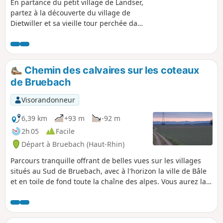
En partance du petit village de Landser,
partez à la découverte du village de
Dietwiller et sa vieille tour perchée dans
les hauteurs.
Chemin des calvaires sur les coteaux
de Bruebach
Visorandonneur
6,39 km
+93 m
-92 m
2h 05
Facile
Départ à Bruebach (Haut-Rhin)
Parcours tranquille offrant de belles vues sur les villages
situés au Sud de Bruebach, avec à l'horizon la ville de Bâle
et en toile de fond toute la chaîne des alpes. Vous aurez la
possibilité d'admirer fréquemment les Alpes suisses
alémaniques droit devant vous avec l'Eiger et le Jungfrau et
leurs magnifiques pyramides et à l'autre extrémité, côté