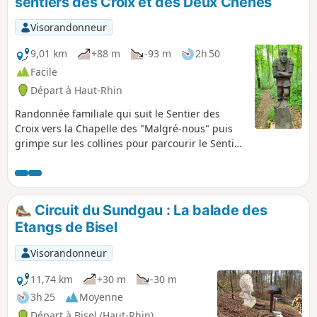
sentiers des Croix et des Deux Chênes
attendent en chemin !
Visorandonneur
9,01 km
+88 m
-93 m
2h 50
Facile
Départ à Haut-Rhin
Randonnée familiale qui suit le Sentier des
Croix vers la Chapelle des "Malgré-nous" puis
grimpe sur les collines pour parcourir le Sentier
des Deux Chênes orné de sculptures en bois et
jalonné de panneaux pédagogiques.
Circuit du Sundgau : La balade des
Etangs de Bisel
Visorandonneur
11,74 km
+30 m
-30 m
3h 25
Moyenne
Départ à Bisel (Haut-Rhin)