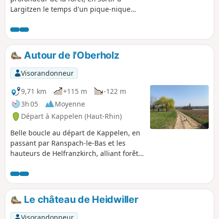
Largitzen le temps d'un pique-nique
avec point de vue. Cette randonnée
vous fera découvrir les points
remarquables de ce vaste domaine
forestier. Prévoir la journée même si le
Autour de l'Oberholz
parcours est facile.
Visorandonneur
9,71 km
+115 m
-122 m
3h 05
Moyenne
Départ à Kappelen (Haut-Rhin)
Belle boucle au départ de Kappelen, en
passant par Ranspach-le-Bas et les
hauteurs de Helfranzkirch, alliant forêts,
champs et bordures de villages.
Le château de Heidwiller
Visorandonneur