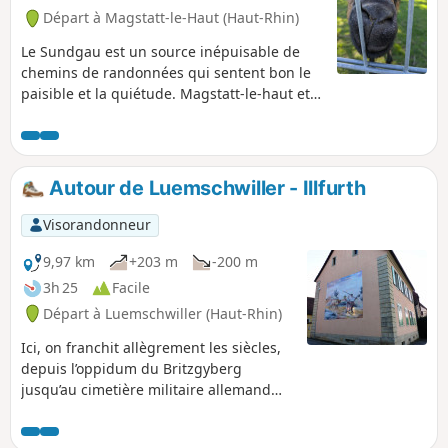
Départ à Magstatt-le-Haut (Haut-Rhin)
Le Sundgau est un source inépuisable de
chemins de randonnées qui sentent bon le
paisible et la quiétude. Magstatt-le-haut et
Magstatt-le-bas n'y font pas exception, la
balade alterne chemin de forêt et de village
pour vous offrir ce que la région a de plus
tendre : un moment hors du temps.
Autour de Luemschwiller - Illfurth
Visorandonneur
9,97 km
+203 m
-200 m
3h 25
Facile
Départ à Luemschwiller (Haut-Rhin)
Ici, on franchit allègrement les siècles,
depuis l’oppidum du Britzgyberg
jusqu’au cimetière militaire allemand
d’Illfurth. Pourtant, en traversant le
vaste massif de l’Altenberg et le village