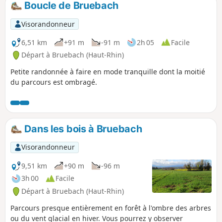
droit, quand la météo le permet, le Mont Blanc.
Boucle de Bruebach
Visorandonneur
6,51 km
+91 m
-91 m
2h 05
Facile
Départ à Bruebach (Haut-Rhin)
Petite randonnée à faire en mode tranquille dont la moitié
du parcours est ombragé.
Dans les bois à Bruebach
Visorandonneur
9,51 km
+90 m
-96 m
3h 00
Facile
Départ à Bruebach (Haut-Rhin)
Parcours presque entièrement en forêt à l'ombre des arbres
ou du vent glacial en hiver. Vous pourrez y observer