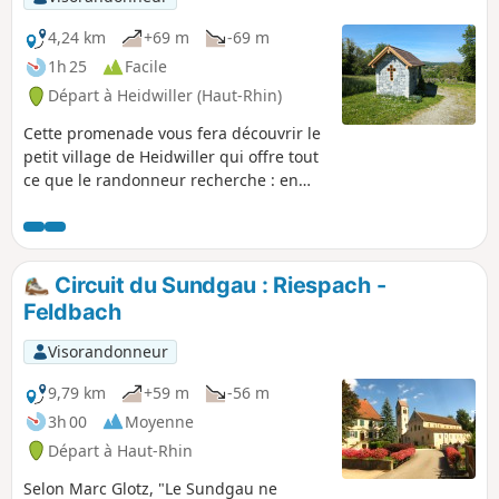
4,24 km
+69 m
-69 m
1h 25
Facile
Départ à Heidwiller (Haut-Rhin)
Cette promenade vous fera découvrir le
petit village de Heidwiller qui offre tout
ce que le randonneur recherche : en
son centre se trouve un château vieux
de presque un millénaire, au Nord se
trouve un canal paisible et, au Sud, une
colline qui offre un point de vue
Circuit du Sundgau : Riespach -
exceptionnel sur la région. Ajoutez à
Feldbach
cela un petit sentier de découverte, des
chemins de forêt variés et vous
Visorandonneur
obtiendrez le cocktail parfait pour une
balade réussie !
9,79 km
+59 m
-56 m
3h 00
Moyenne
Départ à Haut-Rhin
Selon Marc Glotz, "Le Sundgau ne