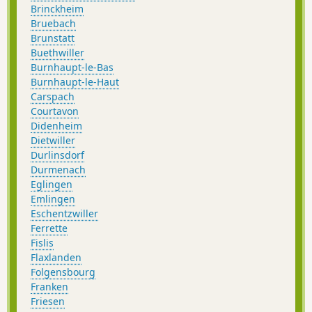
Brinckheim
Bruebach
Brunstatt
Buethwiller
Burnhaupt-le-Bas
Burnhaupt-le-Haut
Carspach
Courtavon
Didenheim
Dietwiller
Durlinsdorf
Durmenach
Eglingen
Emlingen
Eschentzwiller
Ferrette
Fislis
Flaxlanden
Folgensbourg
Franken
Friesen