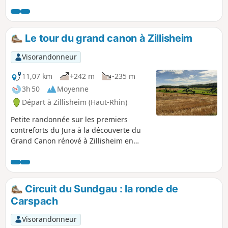
dans une ambiance rurale et
traditionnelle. En parcourant le village
et ses alentours, vous pourrez y admirer
les nombreuses jolies maisons nichées
Le tour du grand canon à Zillisheim
dans leurs beaux jardins entretenus. Le
Chêne Tafelbaum, plusieurs fois
Visorandonneur
centenaire, surplombe la zone des Trois
Frontières et vous montre le chemin
11,07 km
+242 m
-235 m
d'une forêt que la présence d'un
3h 50
Moyenne
ruisseau rendrait presque féérique.
Départ à Zillisheim (Haut-Rhin)
Petite randonnée sur les premiers
contreforts du Jura à la découverte du
Grand Canon rénové à Zillisheim en
passant par le cimetière allemand de la
guerre 14/18 et la Chapelle Saint-Brice à
Illfurth.
Circuit du Sundgau : la ronde de
Carspach
Visorandonneur