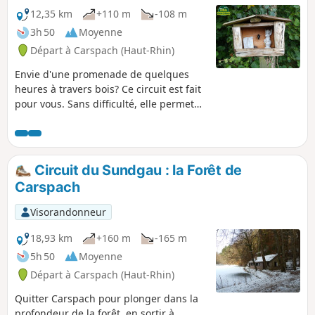
12,35 km
+110 m
-108 m
3h 50
Moyenne
Départ à Carspach (Haut-Rhin)
Envie d'une promenade de quelques
heures à travers bois? Ce circuit est fait
pour vous. Sans difficulté, elle permet
néanmoins de découvrir quelques
"secrets" de cette partie du Sundgau et
de profiter pleinement d'un bon
moment passé dehors.
Circuit du Sundgau : la Forêt de
Carspach
Visorandonneur
18,93 km
+160 m
-165 m
5h 50
Moyenne
Départ à Carspach (Haut-Rhin)
Quitter Carspach pour plonger dans la
profondeur de la forêt, en sortir à