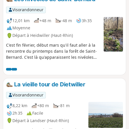
poète proscrit.
Visorandonneur
12,01 km
+48 m
-48 m
3h 35
Moyenne
Départ à Heidwiller (Haut-Rhin)
C'est fin février, début mars qu'il faut aller à la
rencontre du printemps dans la forêt de Saint-
Bernard. C'est là qu'apparaissent les nivéoles
signalant la fin de l'hiver.
La vieille tour de Dietwiller
Visorandonneur
8,22 km
+80 m
-81 m
2h 35
Facile
Départ à Landser (Haut-Rhin)