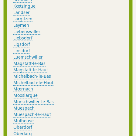
Kœtzingue
Landser
Largitzen
Leymen
Liebenswiller
Liebsdorf
Ligsdorf
Linsdorf
Luemschwiller
Magstatt-le-Bas
Magstatt-le-Haut
Michelbach-le-Bas
Michelbach-le-Haut
Mœrnach
Mooslargue
Morschwiller-le-Bas
Muespach
Muespach-le-Haut
Mulhouse
Oberdorf
Oberlarg