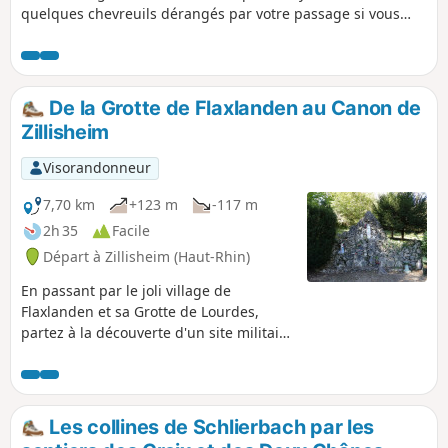
quelques chevreuils dérangés par votre passage si vous
n'êtes pas trop bruyants. Parcours sans aucune difficulté
mais présence de nombreux arbres couchés à contourner.
De la Grotte de Flaxlanden au Canon de
Zillisheim
Visorandonneur
7,70 km
+123 m
-117 m
2h 35
Facile
Départ à Zillisheim (Haut-Rhin)
En passant par le joli village de
Flaxlanden et sa Grotte de Lourdes,
partez à la découverte d'un site militaire
de la première guerre mondiale dans
les hauteurs de Zillisheim. Apprenez-en
un peu sur la nature avec les sentiers
découverte sur le parcours et profitez
Les collines de Schlierbach par les
des nombreux points de vue qui vous