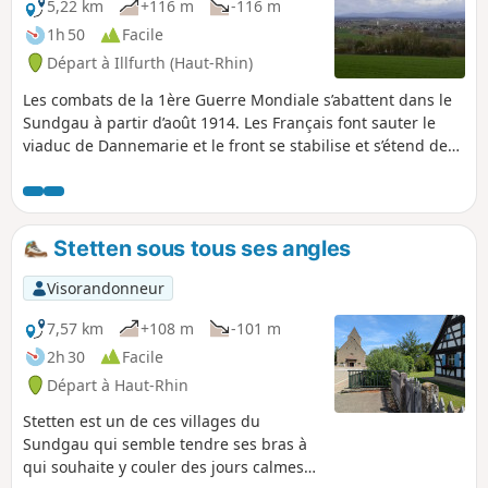
5,22 km
+116 m
-116 m
1h 50
Facile
Départ à Illfurth (Haut-Rhin)
Les combats de la 1ère Guerre Mondiale s’abattent dans le
Sundgau à partir d’août 1914. Les Français font sauter le
viaduc de Dannemarie et le front se stabilise et s’étend des
Vosges à la frontière suisse. La ligne de front passait à
quelques kilomètres d’Illfurth du côté de Heidwiller. Au
cours de cette visite, vous découvrirez plusieurs bunkers
aux vocations multiples, à la fois dépôt de munitions, poste
Stetten sous tous ses angles
d’observation ou emplacement de pièces d’artillerie et
plusieurs casemates.
Visorandonneur
7,57 km
+108 m
-101 m
2h 30
Facile
Départ à Haut-Rhin
Stetten est un de ces villages du
Sundgau qui semble tendre ses bras à
qui souhaite y couler des jours calmes