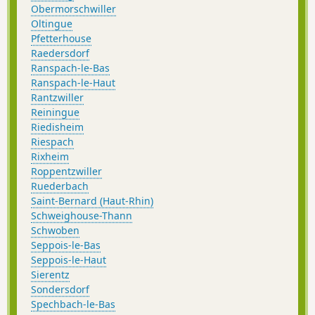
Obermorschwiller
Oltingue
Pfetterhouse
Raedersdorf
Ranspach-le-Bas
Ranspach-le-Haut
Rantzwiller
Reiningue
Riedisheim
Riespach
Rixheim
Roppentzwiller
Ruederbach
Saint-Bernard (Haut-Rhin)
Schweighouse-Thann
Schwoben
Seppois-le-Bas
Seppois-le-Haut
Sierentz
Sondersdorf
Spechbach-le-Bas