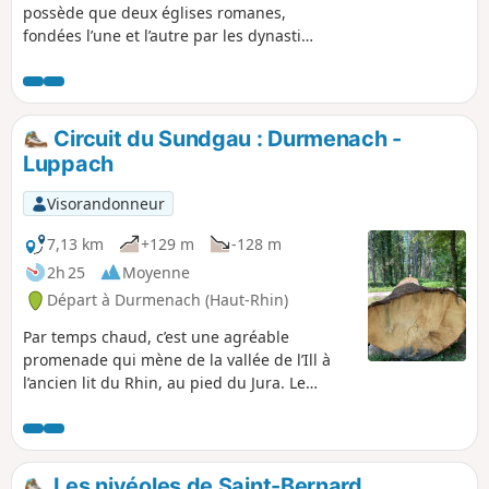
possède que deux églises romanes,
fondées l’une et l’autre par les dynasties
qui se partageaient la région au Moyen
Age : les Habsbourg et les Ferrette. Si
Ottmarsheim évoque la grandeur
carolingienne, Feldbach rappelle la
Circuit du Sundgau : Durmenach -
simplicité monacale. On la quitte
Luppach
comme on revient d’un pèlerinage, avec
la sérénité retrouvée et l’impression
Visorandonneur
d’avoir croisé les ombres furtives des
comtes."
7,13 km
+129 m
-128 m
2h 25
Moyenne
Départ à Durmenach (Haut-Rhin)
Par temps chaud, c’est une agréable
promenade qui mène de la vallée de l’Ill à
l’ancien lit du Rhin, au pied du Jura. Le
chemin bien balisé ménage des temps de
repos et conduit à une étrange crypte,
dernier vestige d’un couvent anéanti par la
Révolution, où plane encore l’ombre d’un
Les nivéoles de Saint-Bernard