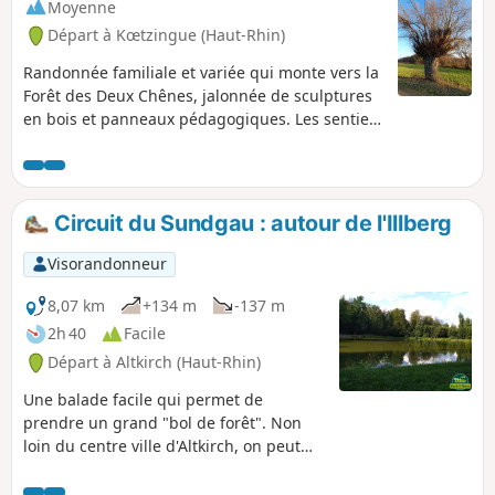
Moyenne
Départ à Kœtzingue (Haut-Rhin)
Randonnée familiale et variée qui monte vers la
Forêt des Deux Chênes, jalonnée de sculptures
en bois et panneaux pédagogiques. Les sentiers
de découvertes de Schlierbach, le retour par le
Homberg et la mare biologique de Kœtzingue
ainsi que les beaux points de vue sur les
massifs avoisinants feront oublier quelques
Circuit du Sundgau : autour de l'Illberg
montées courtes mais parfois raides.
Visorandonneur
8,07 km
+134 m
-137 m
2h 40
Facile
Départ à Altkirch (Haut-Rhin)
Une balade facile qui permet de
prendre un grand "bol de forêt". Non
loin du centre ville d'Altkirch, on peut
voir de très jolis points de vue et l'étang
Erlen au bord duquel il fait bon s'asseoir