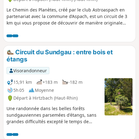
Le Chemin des Planètes, créé par le club Astroaspach en
partenariat avec la commune d’Aspach, est un circuit de 3
km qui vous propose de découvrir de manière originale
notre système solaire grâce à des panneaux pédagogiques
représentant à l'échelle la distance entre les planètes : 1
mètre parcouru représente 2 100 000 km dans l’espace. Du
Soleil jusqu’à Neptune, quel voyage !Tout au long du
Circuit du Sundgau : entre bois et
chemin, vous pourrez également apprécier la promenade
étangs
dans la forêt de la Litten, sa chapelle (1862) puis les abords
champêtres du village, marcher dans les ruelles d’Aspach
Visorandonneur
pour traverser en fin de parcours le Jardin des Libellules
(jardin communal dédié à la préservation de l’eau et à la
15,91 km
+183 m
-182 m
biodiversité).
5h 05
Moyenne
Départ à Hirtzbach (Haut-Rhin)
Une randonnée dans les belles forêts
sundgauviennes parsemées d'étangs, sans
grandes difficultés excepté le temps de
marche. De nombreux coins à "casse-croûte"
jalonnent le parcours.