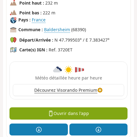
Point haut :
232 m
Point bas :
222 m
Pays :
France
Commune :
Baldersheim
(68390)
Départ/Arrivée :
N 47.799503° / E 7.383427°
Carte(s) IGN :
Ref. 3720ET
Météo détaillée heure par heure
Découvrez Visorando Premium
Ouvrir dans l'app