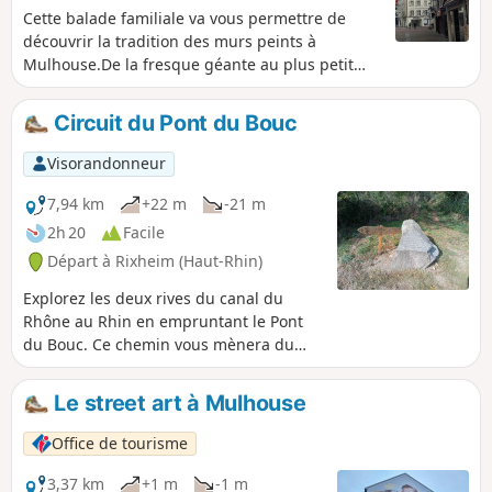
Cette balade familiale va vous permettre de
découvrir la tradition des murs peints à
Mulhouse.De la fresque géante au plus petit
graffiti, le street art est partout à Mulhouse : sur
les murs, les trottoirs, les boîtes aux lettres et
Circuit du Pont du Bouc
même sur les panneaux de signalisation
routière !Il faudra bien ouvrir l’œil !
Visorandonneur
7,94 km
+22 m
-21 m
2h 20
Facile
Départ à Rixheim (Haut-Rhin)
Explorez les deux rives du canal du
Rhône au Rhin en empruntant le Pont
du Bouc. Ce chemin vous mènera du
mémorial jusqu'à l'aérodrome, le tout,
bien à l'abri en plein cœur de la forêt de
Le street art à Mulhouse
la Hardt.
Office de tourisme
3,37 km
+1 m
-1 m