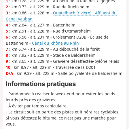
1
: km 0.28 - alt. 229 m - Au bout de la Rue des Cigognes
2
: km 0.73 - alt. 229 m - Rue de Ruelisheim
3
: km 0.86 - alt. 228 m -
Quatelbach (rivière) - Affluent du
Canal Vauban
4
: km 2.64 - alt. 227 m - Battenheim
5
: km 2.91 - alt. 228 m - Rue d'Ottmarsheim
6
: km 5.56 - alt. 231 m - Croisement D20B - Écluse de
Battenheim -
Canal du Rhône au Rhin
7
: km 6.74 - alt. 229 m - Au débouché de la forêt
8
: km 7.92 - alt. 229 m - Stade de Baldersheim
9
: km 8.65 - alt. 229 m - Gravière désaffectée-pylône relais
10
: km 8.97 - alt. 229 m - Traversée de la D201
D/A
: km 9.39 - alt. 228 m - Salle polyvalente de Baldersheim
Informations pratiques
- Randonnée à réaliser le week-end pour éviter les poids
lourds près des gravières.
- À éviter par temps caniculaire.
- Le circuit suit en partie des pistes et itinéraires cyclables.
Si vous détestez le bitume, ce n'est pas une marche pour
vous.