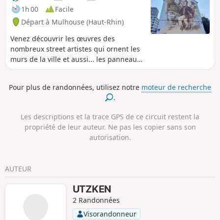
1h 00
Facile
Départ à Mulhouse (Haut-Rhin)
Venez découvrir les œuvres des
nombreux street artistes qui ornent les
murs de la ville et aussi... les panneaux
de signalisation ! Clet, C215, Jana & Js
font partie, entre autres, de ceux qui
Pour plus de randonnées, utilisez notre
moteur de recherche
embellissent les rues de Mulhouse. À
.
savoir avant de débuter ce circuit : le
street art étant un art éphémère, il est
Les descriptions et la trace GPS de ce circuit restent la
possible que certaines œuvres ne soient
propriété de leur auteur. Ne pas les copier sans son
plus là lors de votre balade. Toutefois,
autorisation.
nous vous invitons à bien ouvrir les
yeux, elles peuvent aussi bien être
cachées.
AUTEUR
UTZKEN
2 Randonnées
Visorandonneur