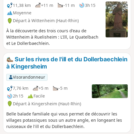
11,38 km
+11 m
-11 m
3h 15
Moyenne
Départ à Wittenheim (Haut-Rhin)
À la découverte des trois cours d'eau de
Wittenheim à Ruelisheim : L'Ill, Le Quatelbach
et Le Dollerbaechlein.
Sur les rives de l'ill et du Dollerbaechlein
à Kingersheim
Visorandonneur
7,76 km
+5 m
-5 m
2h 15
Facile
Départ à Kingersheim (Haut-Rhin)
Belle balade familiale qui vous permet de découvrir les
villages potassiques sous un autre angle, en longeant les
ruisseaux de l'ill et du Dollerbaechlein.