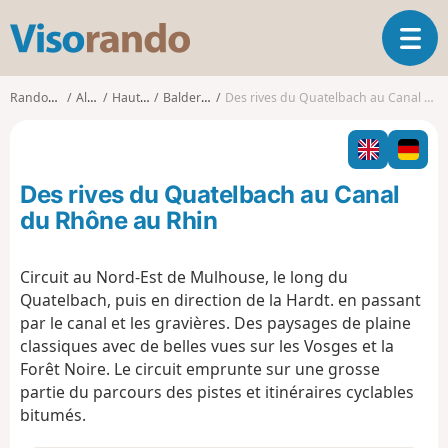
V
O
i
u
s
v
o
Randonnées
Alsace
Haut-Rhin
Baldersheim
Des rives du Quatelbach au Canal du Rhône au Rhin
r
r
i
a
r
n
l
d
Des rives du Quatelbach au Canal
a
o
n
du Rhône au Rhin
a
v
Circuit au Nord-Est de Mulhouse, le long du
i
Quatelbach, puis en direction de la Hardt. en passant
g
a
par le canal et les gravières. Des paysages de plaine
t
classiques avec de belles vues sur les Vosges et la
i
Forêt Noire. Le circuit emprunte sur une grosse
o
partie du parcours des pistes et itinéraires cyclables
n
bitumés.