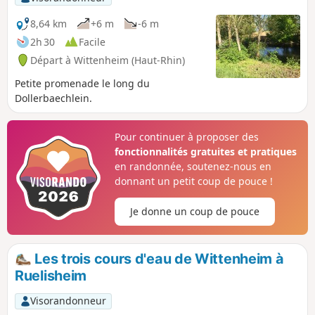
8,64 km
+6 m
-6 m
2h 30
Facile
Départ à Wittenheim (Haut-Rhin)
Petite promenade le long du
Dollerbaechlein.
Pour continuer à proposer des
fonctionnalités gratuites et pratiques
en randonnée, soutenez-nous en
donnant un petit coup de pouce !
Je donne un coup de pouce
Les trois cours d'eau de Wittenheim à
Ruelisheim
Visorandonneur