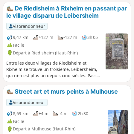
De Riedisheim à Rixheim en passant par
le village disparu de Leibersheim
Visorandonneur
9,47 km
+127 m
-127 m
3h 05
Facile
Départ à Riedisheim (Haut-Rhin)
Entre les deux villages de Riedisheim et
Rixheim se trouve un troisième, Leibersheim,
qui n’en est plus un depuis cinq siècles. Passez
également par les cimetières de ces deux
villages, dont un qui date de plus de deux
Street art et murs peints à Mulhouse
siècles. Finissez en prenant de la hauteur sur
la colline du Fuchsberg pour profiter de jolis
Visorandonneur
paysages.
8,69 km
+4 m
-4 m
2h 30
Facile
Départ à Mulhouse (Haut-Rhin)