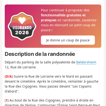
Pour continuer à proposer des
fonctionnalités gratuites et
pratiques
en randonnée, soutenez-
nous en donnant un petit coup de
pouce !
Je donne un coup de pouce
Description de la randonnée
Départ du parking de la salle polyvalente de
Baldersheim
12, Rue de Lorraine.
(
D/A
) Suivre la Rue de Lorraine vers le Nord en passant
devant le cimetière. Après le cimetière, remonter à gauche
la Rue des Cigognes. Vous passez devant "Les Copains
d'abord".
(
1
) Au bout de la Rue des Cigognes, prendre à droite en
direction de l'église. Contourner l'Église Saint-Pierre-et-Paul