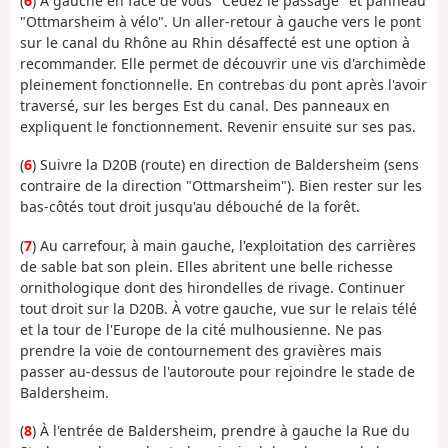
(
6
) À gauche en face de vous "Cédez le passage" et panneau
"Ottmarsheim à vélo". Un aller-retour à gauche vers le pont
sur le canal du Rhône au Rhin désaffecté est une option à
recommander. Elle permet de découvrir une vis d'archimède
pleinement fonctionnelle. En contrebas du pont après l'avoir
traversé, sur les berges Est du canal. Des panneaux en
expliquent le fonctionnement. Revenir ensuite sur ses pas.
(
6
) Suivre la D20B (route) en direction de Baldersheim (sens
contraire de la direction "Ottmarsheim"). Bien rester sur les
bas-côtés tout droit jusqu'au débouché de la forêt.
(
7
) Au carrefour, à main gauche, l'exploitation des carrières
de sable bat son plein. Elles abritent une belle richesse
ornithologique dont des hirondelles de rivage. Continuer
tout droit sur la D20B. À votre gauche, vue sur le relais télé
et la tour de l'Europe de la cité mulhousienne. Ne pas
prendre la voie de contournement des gravières mais
passer au-dessus de l'autoroute pour rejoindre le stade de
Baldersheim.
(
8
) À l'entrée de Baldersheim, prendre à gauche la Rue du