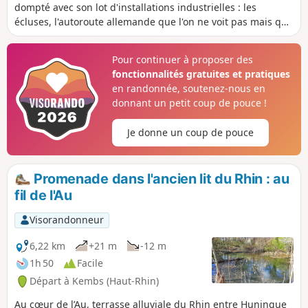
dompté avec son lot d'installations industrielles : les
écluses, l'autoroute allemande que l'on ne voit pas mais que
l'on entend, les lignes à haute-tension sous lesquelles on
passe en début de parcours mais aussi ses beautés
Pour continuer à proposer des
naturelles : le Rhin tortueux et ensablé, à découvert au
fonctionnalités gratuites et pratiques
niveau de la Barre d'Istein. Pour profiter pleinement des
en randonnée, soutenez-nous en
vues sur le Rhin, le parcours gagne à être fait en hiver
donnant un petit coup de pouce !
lorsque les arbres n'ont pas encore de feuilles.
Je donne un coup de pouce
Promenade dans l'ancien lit du Rhin : au
fil de l'Au
Visorandonneur
6,22 km
+21 m
-12 m
1h 50
Facile
Départ à Kembs (Haut-Rhin)
Au cœur de l’Au, terrasse alluviale du Rhin entre Huningue