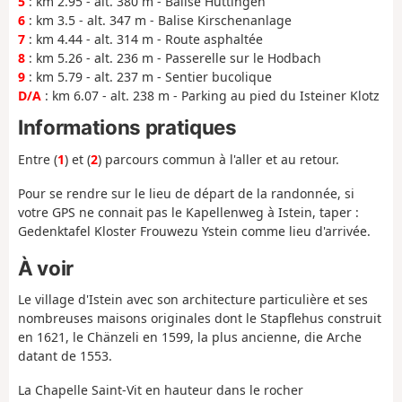
5
: km 2.95 - alt. 380 m - Balise Huttingen
6
: km 3.5 - alt. 347 m - Balise Kirschenanlage
7
: km 4.44 - alt. 314 m - Route asphaltée
8
: km 5.26 - alt. 236 m - Passerelle sur le Hodbach
9
: km 5.79 - alt. 237 m - Sentier bucolique
D/A
: km 6.07 - alt. 238 m - Parking au pied du Isteiner Klotz
Informations pratiques
Entre (
1
) et (
2
) parcours commun à l'aller et au retour.
Pour se rendre sur le lieu de départ de la randonnée, si
votre GPS ne connait pas le Kapellenweg à Istein, taper :
Gedenktafel Kloster Frouwezu Ystein comme lieu d'arrivée.
À voir
Le village d'Istein avec son architecture particulière et ses
nombreuses maisons originales dont le Stapflehus construit
en 1621, le Chänzeli en 1599, la plus ancienne, die Arche
datant de 1553.
La Chapelle Saint-Vit en hauteur dans le rocher