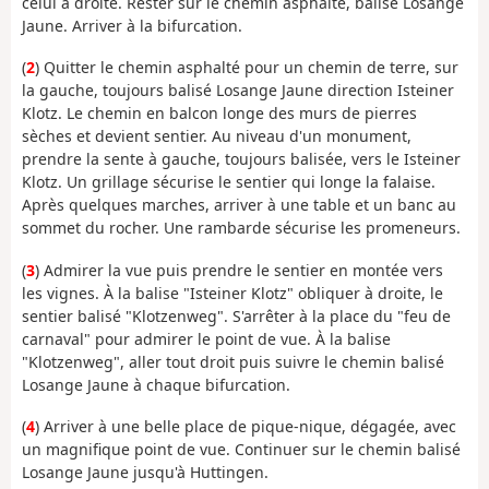
celui à droite. Rester sur le chemin asphalté, balisé Losange
Jaune. Arriver à la bifurcation.
(
2
) Quitter le chemin asphalté pour un chemin de terre, sur
la gauche, toujours balisé Losange Jaune direction Isteiner
Klotz. Le chemin en balcon longe des murs de pierres
sèches et devient sentier. Au niveau d'un monument,
prendre la sente à gauche, toujours balisée, vers le Isteiner
Klotz. Un grillage sécurise le sentier qui longe la falaise.
Après quelques marches, arriver à une table et un banc au
sommet du rocher. Une rambarde sécurise les promeneurs.
(
3
) Admirer la vue puis prendre le sentier en montée vers
les vignes. À la balise "Isteiner Klotz" obliquer à droite, le
sentier balisé "Klotzenweg". S'arrêter à la place du "feu de
carnaval" pour admirer le point de vue. À la balise
"Klotzenweg", aller tout droit puis suivre le chemin balisé
Losange Jaune à chaque bifurcation.
(
4
) Arriver à une belle place de pique-nique, dégagée, avec
un magnifique point de vue. Continuer sur le chemin balisé
Losange Jaune jusqu'à Huttingen.