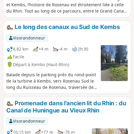
et Kembs, l’histoire de Rosenau est étroitement liée à celle
du Rhin. Tout au long de ce parcours, entre le Grand Canal
d’Alsace et le Canal de Huningue, au bord d'un étang ou
d'une écluse, sur les rives des canaux ou des ruisseaux,
Le long des canaux au Sud de Kembs
l'eau est omniprésente.
Visorandonneur
8,82 km
+4 m
-4 m
2h 30
Facile
Départ à Kembs (Haut-Rhin)
Balade depuis le parking près du rond-point
de la turbine à Kembs, vers Rosenau Sud le
long du Ruisseau de Rosenau, traversée de
Rosenau jusqu'au Canal de Huningue puis
retour vers le point de départ le long du
Promenade dans l'ancien lit du Rhin : du
chemin de halage.
Canal de Huningue au Vieux Rhin
Visorandonneur
10,15 km
+77 m
-78 m