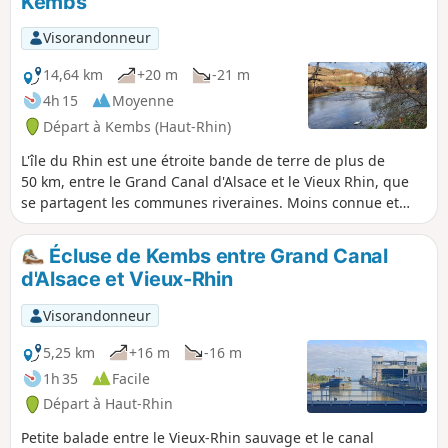
Kembs
Visorandonneur
14,64 km
+20 m
-21 m
4h 15
Moyenne
Départ à Kembs (Haut-Rhin)
L'île du Rhin est une étroite bande de terre de plus de
50 km, entre le Grand Canal d'Alsace et le Vieux Rhin, que
se partagent les communes riveraines. Moins connue et
moins fréquentée que sa voisine du Sud, renaturée irriguée
par le Petit Rhin et aménagée pour la promenade et
Écluse de Kembs entre Grand Canal
l’observation, la partie Nord sur le ban de Kembs mérite
d'Alsace et Vieux-Rhin
pourtant l'intérêt des randonneurs, surtout lorsque la
végétation n'est pas trop dense et permet d'observer les
Visorandonneur
oiseaux des zones humides proches du Vieux Rhin.
5,25 km
+16 m
-16 m
1h 35
Facile
Départ à Haut-Rhin
Petite balade entre le Vieux-Rhin sauvage et le canal