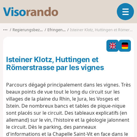
V
O
i
u
s
v
o
•••
Regierungsbezirk Freiburg
Efringen-Kirchen
Isteiner Klotz, Huttingen et Römerstrasse par les vignes
r
r
i
a
r
n
l
d
Isteiner Klotz, Huttingen et
a
o
n
Römerstrasse par les vignes
a
v
Parcours dégagé principalement dans les vignes. Très
i
beaux points de vue tout le long du circuit sur les
g
a
villages de la plaine du Rhin, le Jura, les Vosges et
t
Istein. De nombreux bancs et tables de pique-nique
i
sont placés sur le circuit. Des tableaux explicatifs (en
o
allemand) sur le vin, l'histoire et la géologie jalonnent
n
le circuit. Dès le parking, des panneaux
d'informations et la Chapelle Saint-Vit en face dans le