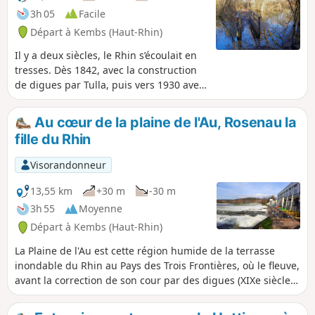
3h 05
Facile
Départ à Kembs (Haut-Rhin)
Il y a deux siècles, le Rhin s’écoulait en
tresses. Dès 1842, avec la construction
de digues par Tulla, puis vers 1930 avec
la construction du Grand Canal, le
fleuve a été ramené dans un chenal
Au cœur de la plaine de l'Au, Rosenau la
unique et l’écosystème rhénan
fille du Rhin
profondément modifié. Aujourd'hui, il
apparaît un contraste fort entre la
Visorandonneur
nature qui se revégétalise, en
s’adaptant à l’assèchement avec faune et
13,55 km
+30 m
-30 m
flore diverses et originales, et une forte
3h 55
Moyenne
activité industrielle autour de la
Départ à Kembs (Haut-Rhin)
navigation et de l’énergie
hydroélectrique.
La Plaine de l'Au est cette région humide de la terrasse
inondable du Rhin au Pays des Trois Frontières, où le fleuve,
avant la correction de son cour par des digues (XIXe siècle)
puis sa canalisation (début XXe), se répandait en multiples
bras.Entre l'usine hydroélectrique de Kembs au nord et le