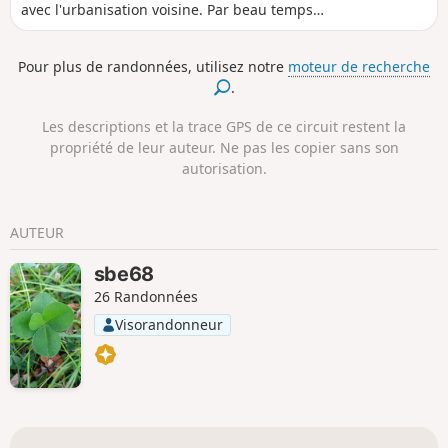
avec l'urbanisation voisine. Par beau temps,
un espace de jeu et une aire de pique-nique
agrémenteront la journée. En saisons
Pour plus de randonnées, utilisez notre
moteur de recherche
humides, les chemins sont souvent boueux
.
ou encombrés par la végétation, d'autres
défoncés en raison de l'activité forestière.
Les descriptions et la trace GPS de ce circuit restent la
propriété de leur auteur. Ne pas les copier sans son
autorisation.
AUTEUR
sbe68
26 Randonnées
Visorandonneur