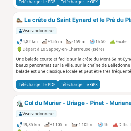
Télécharger le PDF
Télécharger le GPX
La crête du Saint Eynard et le Pré du Pl
Visorandonneur
4,82 km
+155 m
-159 m
1h 50
Facile
Départ à Le Sappey-en-Chartreuse (Isère)
Une balade courte et facile sur la crête du Mont-Saint-Eyn
beaux panoramas sur la ville, sur la chaîne de Belledonne et
balade est une classique locale et peut être très fréquenté
Télécharger le PDF
Télécharger le GPX
Col du Murier - Uriage - Pinet - Murian
Visorandonneur
49,85 km
+1 105 m
-1 105 m
4h
Diffici