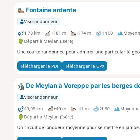
Fontaine ardente
Visorandonneur
1,78 km
+181 m
-174 m
1h 00
Moyenn
Départ à Meylan (Isère)
Une courte randonnée pour admirer une particularité géol
Télécharger le PDF
Télécharger le GPX
De Meylan à Voreppe par les berges de 
Visorandonneur
49,98 km
+40 m
-41 m
2h30
Moyenne
Départ à Meylan (Isère)
Un circuit de longueur moyenne pour se mettre en jambe.