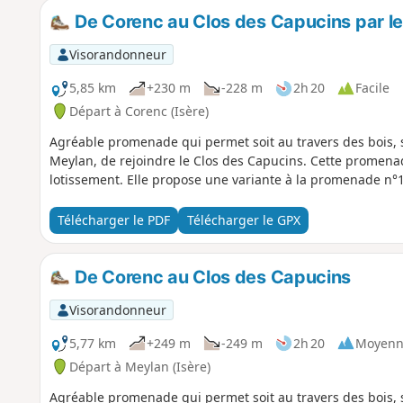
De Corenc au Clos des Capucins par l
Visorandonneur
5,85 km
+230 m
-228 m
2h 20
Facile
Départ à Corenc (Isère)
Agréable promenade qui permet soit au travers des bois, s
Meylan, de rejoindre le Clos des Capucins. Cette promenad
lotissement. Elle propose une variante à la promenade n
Télécharger le PDF
Télécharger le GPX
De Corenc au Clos des Capucins
Visorandonneur
5,77 km
+249 m
-249 m
2h 20
Moyenn
Départ à Meylan (Isère)
Agréable promenade qui permet soit au travers des bois, s