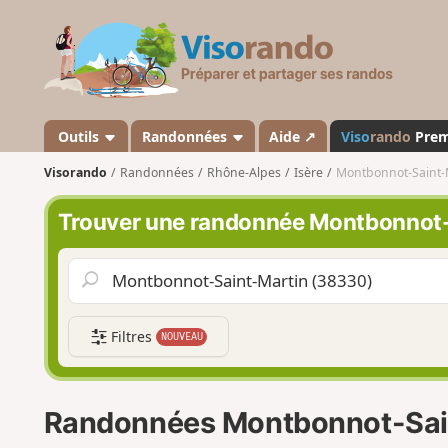
V
i
s
o
r
a
Outils
Randonnées
Aide ↗
Viso
rando
Pre
n
Visorando
Randonnées
Rhône-Alpes
Isère
Montbonnot-Saint-
d
o
Trouver une randonnée Montbonnot-
Filtres
NOUVEAU
Randonnées Montbonnot-Sai