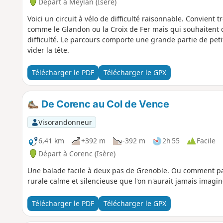
Départ à Meylan (Isère)
Voici un circuit à vélo de difficulté raisonnable. Convient 
comme le Glandon ou la Croix de Fer mais qui souhaitent
difficulté. Le parcours comporte une grande partie de peti
vider la tête.
Télécharger le PDF
Télécharger le GPX
De Corenc au Col de Vence
Visorandonneur
6,41 km
+392 m
-392 m
2h 55
Facile
Départ à Corenc (Isère)
Une balade facile à deux pas de Grenoble. Ou comment pa
rurale calme et silencieuse que l'on n'aurait jamais imaginé
Télécharger le PDF
Télécharger le GPX