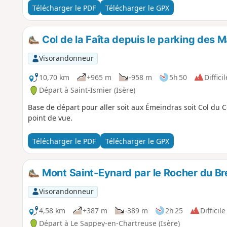
Télécharger le PDF
Télécharger le GPX
Col de la Faîta depuis le parking des 
Visorandonneur
10,70 km
+965 m
-958 m
5h 50
Difficil
Départ à Saint-Ismier (Isère)
Base de départ pour aller soit aux Émeindras soit Col du 
point de vue.
Télécharger le PDF
Télécharger le GPX
Mont Saint-Eynard par le Rocher du Br
Visorandonneur
4,58 km
+387 m
-389 m
2h 25
Difficile
Départ à Le Sappey-en-Chartreuse (Isère)