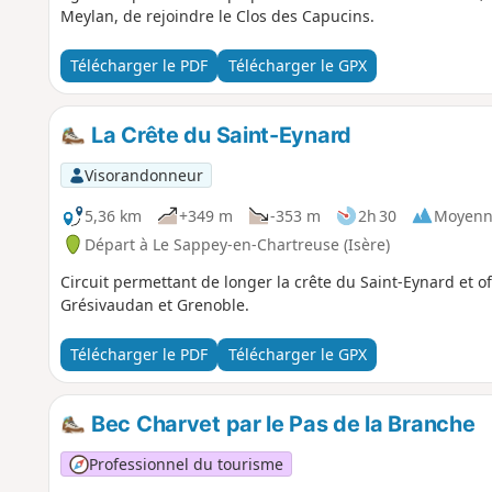
Meylan, de rejoindre le Clos des Capucins.
Télécharger le PDF
Télécharger le GPX
La Crête du Saint-Eynard
Visorandonneur
5,36 km
+349 m
-353 m
2h 30
Moyenn
Départ à Le Sappey-en-Chartreuse (Isère)
Circuit permettant de longer la crête du Saint-Eynard et o
Grésivaudan et Grenoble.
Télécharger le PDF
Télécharger le GPX
Bec Charvet par le Pas de la Branche
Professionnel du tourisme