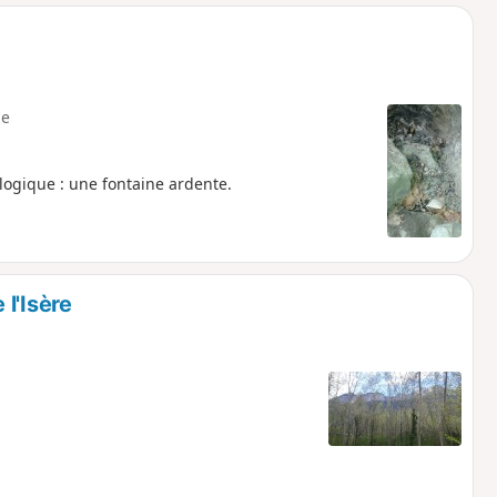
o
a
i
m
p
e
ogique : une fontaine ardente.
l'Isère