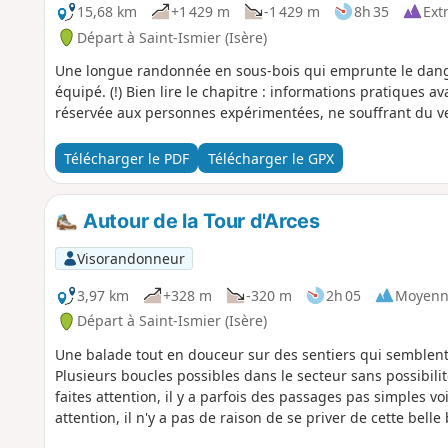
15,68 km
+1 429 m
-1 429 m
8h 35
Ext
Départ à Saint-Ismier (Isère)
Une longue randonnée en sous-bois qui emprunte le dan
équipé. (!) Bien lire le chapitre : informations pratiques
réservée aux personnes expérimentées, ne souffrant du v
Télécharger le PDF
Télécharger le GPX
Autour de la Tour d'Arces
Visorandonneur
3,97 km
+328 m
-320 m
2h 05
Moyenn
Départ à Saint-Ismier (Isère)
Une balade tout en douceur sur des sentiers qui semblent 
Plusieurs boucles possibles dans le secteur sans possibilit
faites attention, il y a parfois des passages pas simples 
attention, il n'y a pas de raison de se priver de cette belle