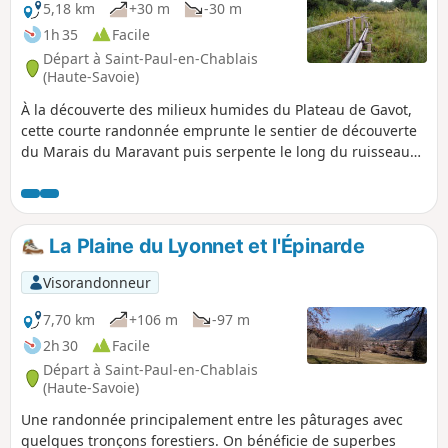
5,18 km
+30 m
-30 m
1h 35
Facile
Départ à Saint-Paul-en-Chablais
(Haute-Savoie)
À la découverte des milieux humides du Plateau de Gavot,
cette courte randonnée emprunte le sentier de découverte
du Marais du Maravant puis serpente le long du ruisseau
du même nom. Le retour s'effectue à travers le bois des
Buissons Brûlés. Un parcours très majoritairement
ombragé, idéal pour une promenade les jours de forte
chaleur.
La Plaine du Lyonnet et l'Épinarde
Visorandonneur
7,70 km
+106 m
-97 m
2h 30
Facile
Départ à Saint-Paul-en-Chablais
(Haute-Savoie)
Une randonnée principalement entre les pâturages avec
quelques tronçons forestiers. On bénéficie de superbes