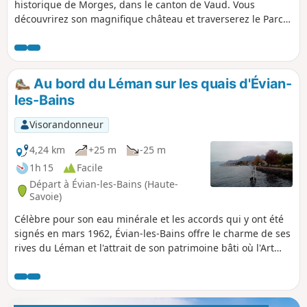
historique de Morges, dans le canton de Vaud. Vous
découvrirez son magnifique château et traverserez le Parc
de l'indépendance qui abrite la fête de la tulipe au
printemps. Par beau temps vous pourrez aussi admirer les
sommets des alpes françaises.
Au bord du Léman sur les quais d'Évian-
les-Bains
Visorandonneur
4,24 km
+25 m
-25 m
1h 15
Facile
Départ à Évian-les-Bains (Haute-
Savoie)
Célèbre pour son eau minérale et les accords qui y ont été
signés en mars 1962, Évian-les-Bains offre le charme de ses
rives du Léman et l'attrait de son patrimoine bâti où l'Art
Nouveau est à l'honneur. Cette promenade propose un
parcours sur les quais et le long des différents ports de la
ville, ainsi qu'une escapade vers la célèbre Source Cachat et
dans les sentes du centre historique.