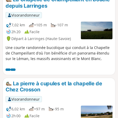
depuis Larringes
Visorandonneur
7,02 km
+105 m
-107 m
2h 20
Facile
Départ à Larringes (Haute-Savoie)
Une courte randonnée bucolique qui conduit à la Chapelle
de Champeillant d'où l'on bénéficie d'un panorama étendu
sur le Léman, les massifs avoisinants et le Mont Blanc.
La pierre à cupules et la chapelle de
Chez Crosson
Visorandonneur
6,02 km
+97 m
-95 m
2h 00
Facile