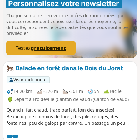
Personnalisez votre newsletter 
Chaque semaine, recevez des idées de randonnées qui
vous correspondent : choisissez la durée moyenne, la
difficulté, la zone et le type d’activités que vous souhaitez
privilégier.
Testez
gratuitement
Balade en forêt dans le Bois du Jorat
Visorandonneur
14,26 km
+270 m
-261 m
5h
Facile
Départ à Froideville (Canton de Vaud) (Canton de Vaud)
Quand il fait chaud, tracé parfait, loin des insectes!
Beaucoup de chemins de forêt, des jolis refuges, des
fontaines, peu de galops par contre. Un passage un peu
difficile sur ce tracé, descente sur chemin étroit vers rivière
et montée raide, possibilité de contourner sans problème.