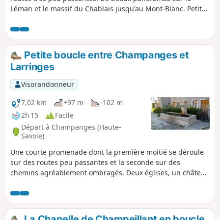
Léman et le massif du Chablais jusqu'au Mont-Blanc. Petite
chapelle de Champeillant et oratoires en chemin.
Petite boucle entre Champanges et
Larringes
Visorandonneur
7,02 km
+97 m
-102 m
2h 15
Facile
Départ à Champanges (Haute-
Savoie)
Une courte promenade dont la première moitié se déroule
sur des routes peu passantes et la seconde sur des
chemins agréablement ombragés. Deux églises, un château
moyenâgeux, quelques oratoires et plusieurs belles
fontaines-abreuvoirs sont au rendez-vous.
La Chapelle de Champeillant en boucle