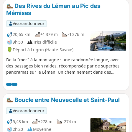
Des Rives du Léman au Pic des
Mémises
Visorandonneur
20,65 km
+1 379 m
-1 376 m
9h 50
Très difficile
Départ à Lugrin (Haute-Savoie)
De la "mer" à la montagne : une randonnée longue, avec
des passages bien raides, récompensée par de superbes
panoramas sur le Léman. Un cheminement dans des
environnements très variés : villages, campagne jardinée,
forêt, plateaux herbagers, pâturages d'altitude et crêtes. On
gravit le sommet du Pic des Mémises d'où le panorama sur
le lac est très étendu.
Boucle entre Neuvecelle et Saint-Paul
Visorandonneur
5,43 km
+278 m
-274 m
2h 20
Moyenne