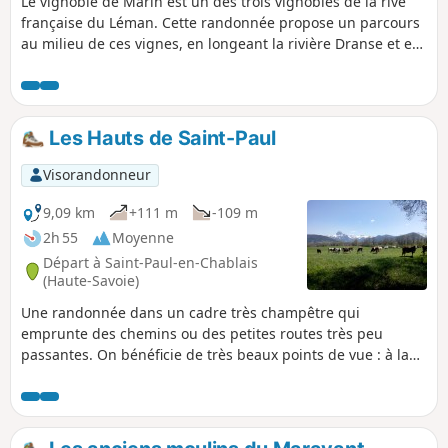
Le vignoble de Marin est un des trois vignobles de la rive
française du Léman. Cette randonnée propose un parcours
au milieu de ces vignes, en longeant la rivière Dranse et en
prenant de l'altitude pour bénéficier de beaux panoramas
sur la Lac Léman.
Les Hauts de Saint-Paul
Visorandonneur
9,09 km
+111 m
-109 m
2h 55
Moyenne
Départ à Saint-Paul-en-Chablais
(Haute-Savoie)
Une randonnée dans un cadre très champêtre qui
emprunte des chemins ou des petites routes très peu
passantes. On bénéficie de très beaux points de vue : à la
montée, sur la Dent d'Oche et les sommets avoisinants et, à
la descente, sur les Monts du Jura et par endroits le Lac
Léman. Deux oratoires sont également au rendez-vous.