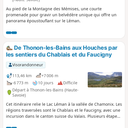
Au pied de la Montagne des Mémises, une courte
promenade pour gravir un belvédère unique qui offre un
panorama époustouflant sur le Léman.
De Thonon-les-Bains aux Houches par
les sentiers du Chablais et du Faucigny
Visorandonneur
113,46 km
+7 006 m
-6 773 m
10 jours
Difficile
Départ à Thonon-les-Bains (Haute-
Savoie)
Cet itinéraire relie le Lac Léman à la vallée de Chamonix. Les
régions traversées sont le Chablais et le Faucigny, avec une
incursion dans le canton suisse du Valais. Plusieurs étapes
s’éloignent des larges pistes pastorales empruntées par le