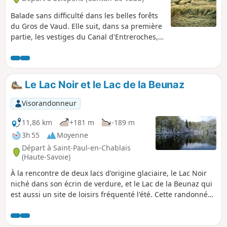
Balade sans difficulté dans les belles forêts
du Gros de Vaud. Elle suit, dans sa première
partie, les vestiges du Canal d'Entreroches,
tentative de joindre le bassin du Rhin à celui
du Rhône au 17e siècle, et se termine en
suivant le Talent.
Le Lac Noir et le Lac de la Beunaz
Visorandonneur
11,86 km
+181 m
-189 m
3h 55
Moyenne
Départ à Saint-Paul-en-Chablais
(Haute-Savoie)
À la rencontre de deux lacs d'origine glaciaire, le Lac Noir
niché dans son écrin de verdure, et le Lac de la Beunaz qui
est aussi un site de loisirs fréquenté l'été. Cette randonnée
emprunte des chemins en forêt ou entre les prés ainsi que
des petites routes très peu passantes. Elle offre de
superbes panoramas, au Nord sur le Lac Léman et au Sud