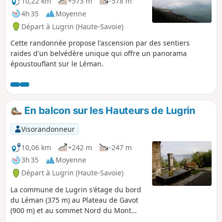
10,22 km
+573 m
-578 m
4h 35
Moyenne
Départ à Lugrin (Haute-Savoie)
Cette randonnée propose l'ascension par des sentiers
raides d'un belvédère unique qui offre un panorama
époustouflant sur le Léman.
En balcon sur les Hauteurs de Lugrin
Visorandonneur
10,06 km
+242 m
-247 m
3h 35
Moyenne
Départ à Lugrin (Haute-Savoie)
La commune de Lugrin s'étage du bord
du Léman (375 m) au Plateau de Gavot
(900 m) et au sommet Nord du Mont
Bénand (1240 m). Cette randonnée