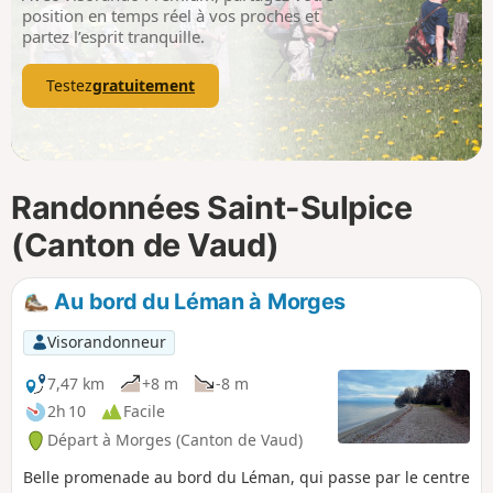
p
position en temps réel à vos proches et
partez l’esprit tranquille.
Testez
gratuitement
Randonnées Saint-Sulpice
(Canton de Vaud)
Au bord du Léman à Morges
Visorandonneur
7,47 km
+8 m
-8 m
2h 10
Facile
Départ à Morges (Canton de Vaud)
Belle promenade au bord du Léman, qui passe par le centre