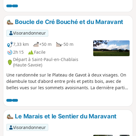
situent très majoritairement dans des
propriétés privées. On bénéficie, d'un
côté, de très beaux points de vue sur la
Boucle de Cré Bouché et du Maravant
rive opposée du lac et les Alpes
Vaudoises et, de l'autre côté, d'une vue
Visorandonneur
sur les à-pics qui surplombent le lac.
7,33 km
+50 m
-50 m
2h 15
Facile
Départ à Saint-Paul-en-Chablais
(Haute-Savoie)
Une randonnée sur le Plateau de Gavot à deux visages. On
déambule tout d'abord entre prés et petits bois, avec de
belles vues sur les sommets avoisinants. La dernière partie
du parcours est très ombragée et l'on appréciera de sinuer
le long de la rivière Maravant.
Le Marais et le Sentier du Maravant
Visorandonneur