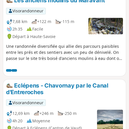
Les anciens moulins du Maravant
Visorandonneur
7,68 km
+122 m
-115 m
2h 35
Facile
Départ à Haute-Savoie
Une randonnée diversifiée qui allie des parcours paisibles
entre les prés et des sentiers avec un peu de dénivelé. On
passe sur le site très boisé d'anciens moulins à eau dont on
a du mal à distinguer les vestiges. Des panoramas étendus
sur le Léman et les massifs montagneux avoisinants
ponctuent ce parcours.
Eclépens - Chavornay par le Canal
d'Entreroches
Visorandonneur
12,69 km
+246 m
-250 m
4h 20
Moyenne
Départ à Eclépens (Canton de Vaud)