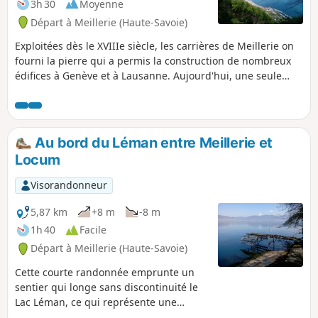
3h 30
Moyenne
Départ à Meillerie (Haute-Savoie)
Exploitées dès le XVIIIe siècle, les carrières de Meillerie on
fourni la pierre qui a permis la construction de nombreux
édifices à Genève et à Lausanne. Aujourd'hui, une seule
carrière est encore en activité mais non accessible au
public. Cette randonnée, qui nécessite d'avoir le pied sûr,
permet tout d'abord de découvrir deux anciennes carrières,
celles de la Balme et de la Balle, et offre de superbes
Au bord du Léman entre Meillerie et
panoramas sur le Lac Léman. Le retour s'effectue sur un
Locum
sentier en bord de lac.
Visorandonneur
5,87 km
+8 m
-8 m
1h 40
Facile
Départ à Meillerie (Haute-Savoie)
Cette courte randonnée emprunte un
sentier qui longe sans discontinuité le
Lac Léman, ce qui représente une
exception pour ce lac dont les rives se