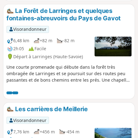
Billiat). Une randonnée familiale, qui emprunte des
chemins ou des petites routes très peu passantes.
La Forêt de Larringes et quelques
fontaines-abreuvoirs du Pays de Gavot
Visorandonneur
6,48 km
+82 m
-82 m
2h 05
Facile
Départ à Larringes (Haute-Savoie)
Une courte promenade qui débute dans la forêt très
ombragée de Larringes et se poursuit sur des routes peu
passantes et de bons chemins entre les prés. Une chapelle,
une pierre à cupules, plusieurs fontaines-abreuvoirs et de
beaux points de vue sur le Léman et les sommets
avoisinants sont au rendez-vous.
Les carrières de Meillerie
Visorandonneur
7,76 km
+456 m
-454 m