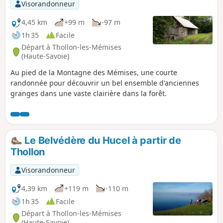
Visorandonneur
4,45 km
+99 m
-97 m
1h 35
Facile
Départ à Thollon-les-Mémises
(Haute-Savoie)
Au pied de la Montagne des Mémises, une courte
randonnée pour découvrir un bel ensemble d'anciennes
granges dans une vaste clairière dans la forêt.
Le Belvédère du Hucel à partir de
Thollon
Visorandonneur
4,39 km
+119 m
-110 m
1h 35
Facile
Départ à Thollon-les-Mémises
(Haute-Savoie)