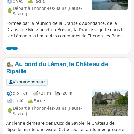
0h 45
Facile
Départ à Thonon-les-Bains (Haute-
Savoie)
Formée par la réunion de la Dranse d’Abondance, de la
Dranse de Morzine et du Brevon, la Dranse se jette dans le
Lac Léman à la limite des communes de Thonon-les-Bains et
de Publier. Autour du petit delta qu’elle fait, une réserve
naturelle a été constituée, qui héberge de nombreux
oiseaux et une flore diversifiée. Cette courte promenade
permet de visiter cette réserve jusqu’à l’embouchure de la
Au bord du Léman, le Château de
Dranse.
Ripaille
Visorandonneur
5,51 km
+21 m
-20 m
1h 40
Facile
Départ à Thonon-les-Bains (Haute-
Savoie)
Ancienne demeure des Ducs de Savoie, le Château de
Ripaille mérite une visite. Cette courte randonnée propose