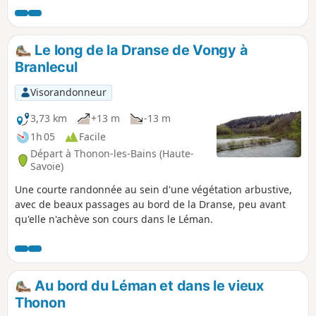
propose d'abord une montée jusqu'au
village perché des Combes (570 m) et
ses belles maisons anciennes, en
Le long de la Dranse de Vongy à
passant par le vénérable châtaigner de
Branlecul
Troubois. Ensuite, un itinéraire en
balcon et une redescente conduisent à
Visorandonneur
l'ancienne église de Lugrin, avant de
revenir au Chef-Lieu. Une randonnée
3,73 km
+13 m
-13 m
bucolique, où le patrimoine est bien
1h 05
Facile
présent.
Départ à Thonon-les-Bains (Haute-
Savoie)
Une courte randonnée au sein d'une végétation arbustive,
avec de beaux passages au bord de la Dranse, peu avant
qu'elle n'achève son cours dans le Léman.
Au bord du Léman et dans le vieux
Thonon