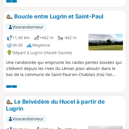
dans de jolis bois de châtaigniers. Plusieurs superbes
points de vue sur le Léman sont au rendez-vous.
Boucle entre Lugrin et Saint-Paul
Visorandonneur
11,40 km
+442 m
-442 m
4h 30
Moyenne
Départ à Lugrin (Haute-Savoie)
Une randonnée qui emprunte les raides pentes boisées qui
s'élèvent depuis les rives du Léman pour aboutir dans le
bas de la commune de Saint-Paul-en-Chablais d'où l'on
bénéficie d'un panorama étendu sur le lac et sa rive suisse.
Le Belvédère du Hucel à partir de
Lugrin
Visorandonneur