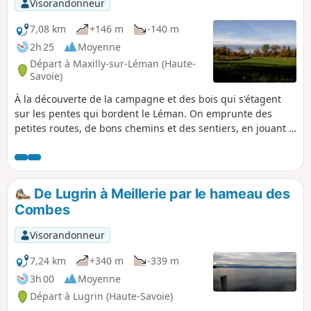
Visorandonneur
7,08 km
+146 m
-140 m
2h 25
Moyenne
Départ à Maxilly-sur-Léman (Haute-
Savoie)
À la découverte de la campagne et des bois qui s'étagent
sur les pentes qui bordent le Léman. On emprunte des
petites routes, de bons chemins et des sentiers, en jouant à
saute-mouton avec deux torrents qui dévalent depuis le
Plateau de Gavot ainsi qu'avec l'ancienne voie ferrée
désaffectée dite Ligne du Tonkin.
De Lugrin à Meillerie par le hameau des
Combes
Visorandonneur
7,24 km
+340 m
-339 m
3h 00
Moyenne
Départ à Lugrin (Haute-Savoie)