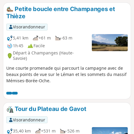
sur les sommets avoisinants.
Petite boucle entre Champanges et
Thièze
Visorandonneur
5,41 km
+61 m
-63 m
1h 45
Facile
Départ à Champanges (Haute-
Savoie)
Une courte promenade qui parcourt la campagne avec de
beaux points de vue sur le Léman et les sommets du massif
Mémises-Borée-Oche.
Tour du Plateau de Gavot
Visorandonneur
35,40 km
+531 m
-526 m