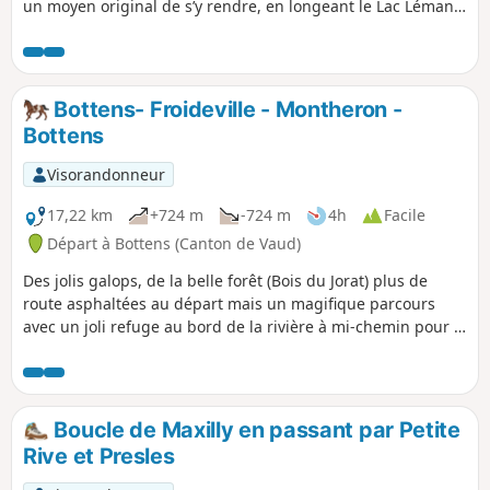
un moyen original de s’y rendre, en longeant le Lac Léman
au plus près. De quoi allier le plaisir de la marche et celui
de la culture et du patrimoine !
Bottens- Froideville - Montheron -
Bottens
Visorandonneur
17,22 km
+724 m
-724 m
4h
Facile
Départ à Bottens (Canton de Vaud)
Des jolis galops, de la belle forêt (Bois du Jorat) plus de
route asphaltées au départ mais un magifique parcours
avec un joli refuge au bord de la rivière à mi-chemin pour le
pique-nique. Attention à adapter et ne pas passer en
bordure de lisère de forêts ou champs s'ils ne sont pas
fauchés!
Boucle de Maxilly en passant par Petite
Rive et Presles