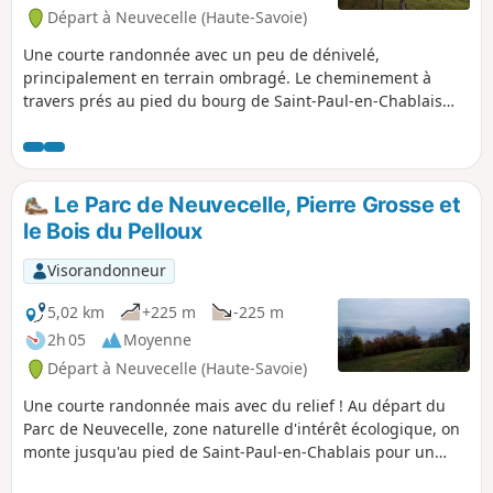
Départ à Neuvecelle (Haute-Savoie)
Une courte randonnée avec un peu de dénivelé,
principalement en terrain ombragé. Le cheminement à
travers prés au pied du bourg de Saint-Paul-en-Chablais
offre de superbes panoramas sur le Léman et les sommets
avoisinants.
Le Parc de Neuvecelle, Pierre Grosse et
le Bois du Pelloux
Visorandonneur
5,02 km
+225 m
-225 m
2h 05
Moyenne
Départ à Neuvecelle (Haute-Savoie)
Une courte randonnée mais avec du relief ! Au départ du
Parc de Neuvecelle, zone naturelle d'intérêt écologique, on
monte jusqu'au pied de Saint-Paul-en-Chablais pour un
parcours entre les prés. Le retour se fait majoritairement