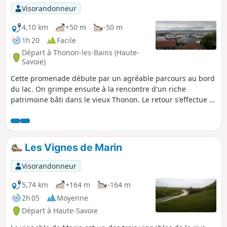
Visorandonneur
4,10 km
+50 m
-50 m
1h 20
Facile
Départ à Thonon-les-Bains (Haute-
Savoie)
Cette promenade débute par un agréable parcours au bord
du lac. On grimpe ensuite à la rencontre d'un riche
patrimoine bâti dans le vieux Thonon. Le retour s'effectue à
nouveau au bord du lac.
Les Vignes de Marin
Visorandonneur
5,74 km
+164 m
-164 m
2h 05
Moyenne
Départ à Haute-Savoie