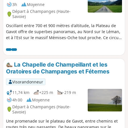
3h
Moyenne
Départ à Champanges (Haute-
Savoie)
Oscillant entre 700 et 900 mètres d'altitude, la Plateau de
Gavot offre de superbes panoramas, au Nord sur le Léman,
et à l'Est sur le massif Mémises-Oche tout proche. Ce circuit
en vélo, principalement sur des petites routes qui
tournicotent, permet de découvrir ces panoramas ainsi que
l'abondant patrimoine religieux (oratoires, petites chapelles)
caractéristique de cette région.
La Chapelle de Champeillant et les
Oratoires de Champanges et Féternes
Visorandonneur
11,74 km
+225 m
-219 m
4h 00
Moyenne
Départ à Champanges (Haute-
Savoie)
Une promenade sur le plateau de Gavot, entre chemins et
routes très peu passantes. De beaux panoramas sur le