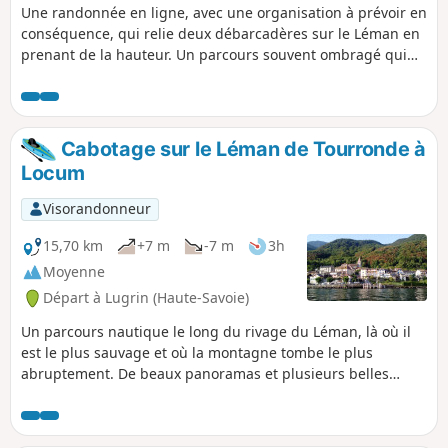
Une randonnée en ligne, avec une organisation à prévoir en
conséquence, qui relie deux débarcadères sur le Léman en
prenant de la hauteur. Un parcours souvent ombragé qui
offre malgré tout de très beaux points de vue sur le lac.
Oratoires, chapelle et église sont aussi au rendez-vous.
Cabotage sur le Léman de Tourronde à
Locum
Visorandonneur
15,70 km
+7 m
-7 m
3h
Moyenne
Départ à Lugrin (Haute-Savoie)
Un parcours nautique le long du rivage du Léman, là où il
est le plus sauvage et où la montagne tombe le plus
abruptement. De beaux panoramas et plusieurs belles
maisons de bord de lac sont au rendez-vous.