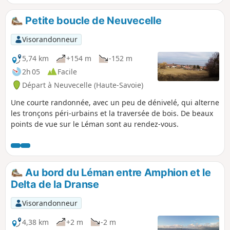
Petite boucle de Neuvecelle
Visorandonneur
5,74 km
+154 m
-152 m
2h 05
Facile
Départ à Neuvecelle (Haute-Savoie)
Une courte randonnée, avec un peu de dénivelé, qui alterne
les tronçons péri-urbains et la traversée de bois. De beaux
points de vue sur le Léman sont au rendez-vous.
Au bord du Léman entre Amphion et le
Delta de la Dranse
Visorandonneur
4,38 km
+2 m
-2 m