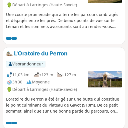
Départ à Larringes (Haute-Savoie)
Une courte promenade qui alterne les parcours ombragés
et dégagés entre les prés. De beaux points de vue sur le
Léman et les sommets avoisinants sont au rendez-vous.
Entre les lieux-dits Saint-Thomas et Chez Crosson, on
découvre une pierre à cupules et une petite chapelle.
L'Oratoire du Perron
Visorandonneur
11,03 km
+123 m
-127 m
3h 30
Moyenne
Départ à Larringes (Haute-Savoie)
L'oratoire du Perron a été érigé sur une butte qui constitue
le point culminant du Plateau de Gavot (910m). De ce petit
sommet, ainsi que sur une bonne partie du parcours, on
bénéficie d'une vue étendue sur les sommets les plus
septentrionaux du Chablais (Mémises, Borée, Oche, Ouzon,