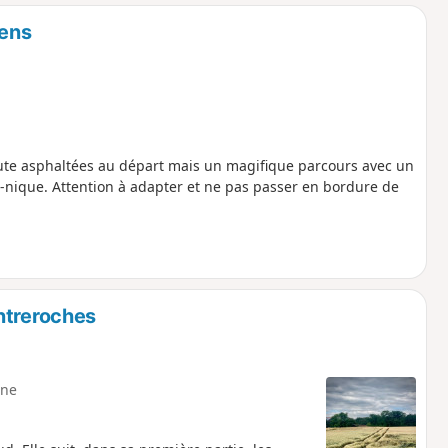
o
a
tens
i
m
p
e route asphaltées au départ mais un magifique parcours avec un
e-nique. Attention à adapter et ne pas passer en bordure de
ntreroches
ne