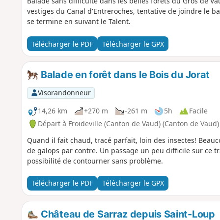
Balade sans difficulté dans les belles forêts du Gros de Vau
vestiges du Canal d'Entreroches, tentative de joindre le ba
se termine en suivant le Talent.
Télécharger le PDF
Télécharger le GPX
Balade en forêt dans le Bois du Jorat
Visorandonneur
14,26 km
+270 m
-261 m
5h
Facile
Départ à Froideville (Canton de Vaud) (Canton de Vaud)
Quand il fait chaud, tracé parfait, loin des insectes! Beau
de galops par contre. Un passage un peu difficile sur ce tr
possibilité de contourner sans problème.
Télécharger le PDF
Télécharger le GPX
Château de Sarraz depuis Saint-Loup