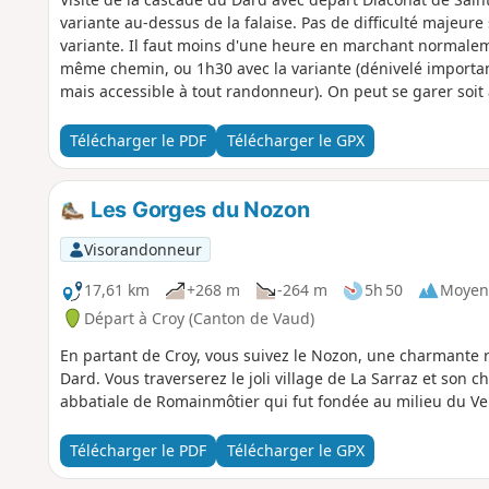
variante au-dessus de la falaise. Pas de difficulté majeure
variante. Il faut moins d'une heure en marchant normaleme
même chemin, ou 1h30 avec la variante (dénivelé importan
mais accessible à tout randonneur). On peut se garer soit a
village de Pompaples. Si parking dans le village, possibili
Four) et de rejoindre le sentier qui suit le Nozon directem
Télécharger le PDF
Télécharger le GPX
cimetière).
Les Gorges du Nozon
Visorandonneur
17,61 km
+268 m
-264 m
5h 50
Moyen
Départ à Croy (Canton de Vaud)
En partant de Croy, vous suivez le Nozon, une charmante r
Dard. Vous traverserez le joli village de La Sarraz et son 
abbatiale de Romainmôtier qui fut fondée au milieu du Ve 
Télécharger le PDF
Télécharger le GPX