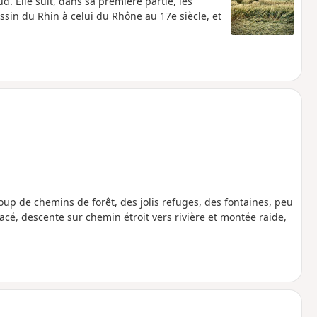
d. Elle suit, dans sa première partie, les
ssin du Rhin à celui du Rhône au 17e siècle, et
coup de chemins de forêt, des jolis refuges, des fontaines, peu
acé, descente sur chemin étroit vers rivière et montée raide,