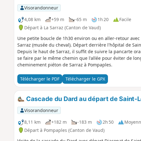
Visorandonneur
4,08 km
+59 m
-65 m
1h 20
Facile
Départ à La Sarraz (Canton de Vaud)
Une petite boucle de 1h30 environ ou en aller-retour avec
Sarraz (musée du cheval). Départ derrière l'hôpital de Sai
Depuis le haut de Sarraz, il suffit de suivre la pancarte 
se faire par le même chemin que l'allée pour éviter de long
cheminement piéton de Sarraz à Pompaples.
Télécharger le PDF
Télécharger le GPX
Cascade du Dard au départ de Saint-L
Visorandonneur
8,11 km
+182 m
-183 m
2h 50
Moyenn
Départ à Pompaples (Canton de Vaud)
Visite de la cascade du Dard avec départ Diaconat de Saint