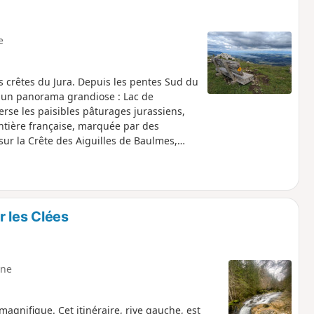
e
 crêtes du Jura. Depuis les pentes Sud du
re un panorama grandiose : Lac de
verse les paisibles pâturages jurassiens,
rontière française, marquée par des
sur la Crête des Aiguilles de Baulmes,
sur le Mont Blanc, le Léman, la Dôle et le
 ses boîtes à musique et automates.
r les Clées
ne
agnifique. Cet itinéraire, rive gauche, est