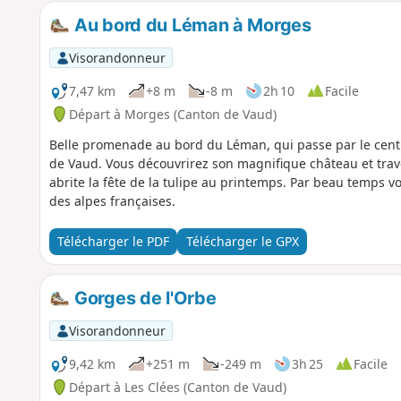
Au bord du Léman à Morges
Visorandonneur
7,47 km
+8 m
-8 m
2h 10
Facile
Départ à Morges (Canton de Vaud)
Belle promenade au bord du Léman, qui passe par le cent
de Vaud. Vous découvrirez son magnifique château et trav
abrite la fête de la tulipe au printemps. Par beau temps 
des alpes françaises.
Télécharger le PDF
Télécharger le GPX
Gorges de l'Orbe
Visorandonneur
9,42 km
+251 m
-249 m
3h 25
Facile
Départ à Les Clées (Canton de Vaud)