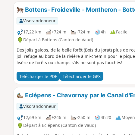
Bottens- Froideville - Montheron - Bot
Visorandonneur
17,22 km
+724 m
-724 m
4h
Facile
Départ à Bottens (Canton de Vaud)
Des jolis galops, de la belle forêt (Bois du Jorat) plus d
joli refuge au bord de la rivière à mi-chemin pour le piqu
lisère de forêts ou champs s'ils ne sont pas fauchés!
Télécharger le PDF
Télécharger le GPX
Eclépens - Chavornay par le Canal d'E
Visorandonneur
12,69 km
+246 m
-250 m
4h 20
Moyen
Départ à Eclépens (Canton de Vaud)