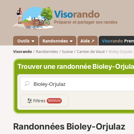
V
i
s
o
r
a
Outils
Randonnées
Aide ↗
Viso
rando
Pre
n
Visorando
Randonnées
Suisse
Canton de Vaud
Bioley-Orjulaz
d
o
Trouver une randonnée Bioley-Orjul
Filtres
NOUVEAU
Randonnées Bioley-Orjulaz