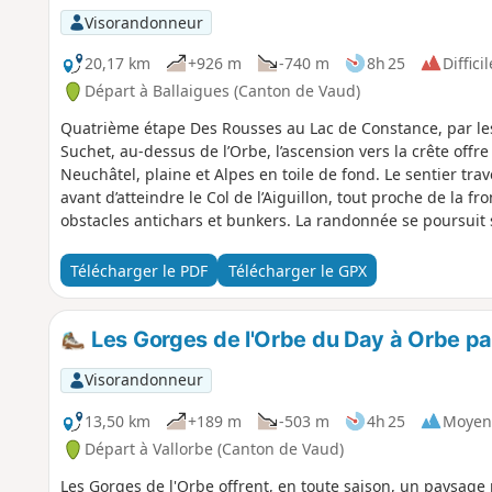
Visorandonneur
20,17 km
+926 m
-740 m
8h 25
Difficil
Départ à Ballaigues (Canton de Vaud)
Quatrième étape Des Rousses au Lac de Constance, par les
Suchet, au-dessus de l’Orbe, l’ascension vers la crête off
Neuchâtel, plaine et Alpes en toile de fond. Le sentier tra
avant d’atteindre le Col de l’Aiguillon, tout proche de la f
obstacles antichars et bunkers. La randonnée se poursuit 
bordée de falaises de 80 mètres, avec une vue imprenable 
Chasseral. La descente mène à Sainte-Croix, réputée pour
Télécharger le PDF
Télécharger le GPX
Les Gorges de l'Orbe du Day à Orbe pa
Visorandonneur
13,50 km
+189 m
-503 m
4h 25
Moyen
Départ à Vallorbe (Canton de Vaud)
Les Gorges de l'Orbe offrent, en toute saison, un paysage m