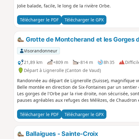
Jolie balade, facile, le long de la rivière Orbe.
Télécharger le PDF
Télécharger le GPX
Grotte de Montcherand et les Gorges d
Visorandonneur
21,89 km
+809 m
-814 m
8h 35
Difficil
Départ à Lignerolle (Canton de Vaud)
Randonnée au départ de Lignerolle (Suisse), magnifique vue
Belle montée en direction de Six-Fontaines par un sentier 
Les gorges de l'Orbe par la rive droite, non sécurisée, so
pauses agréables aux refuges des Mélèzes, de Chaudron 
Télécharger le PDF
Télécharger le GPX
Ballaigues - Sainte-Croix