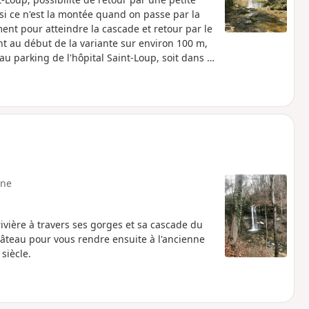
 si ce n'est la montée quand on passe par la
nt pour atteindre la cascade et retour par le
t au début de la variante sur environ 100 m,
u parking de l'hôpital Saint-Loup, soit dans le
té de se garer au-dessus du cimetière (rue du
ent en bas du cimetière (escalier le long du
ne
ivière à travers ses gorges et sa cascade du
château pour vous rendre ensuite à l'ancienne
siècle.