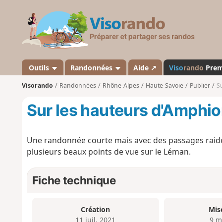
V
i
s
o
r
a
Outils
Randonnées
Aide ↗
Viso
rando
Pre
n
Visorando
Randonnées
Rhône-Alpes
Haute-Savoie
Publier
S
d
o
Sur les hauteurs d'Amphi
Une randonnée courte mais avec des passages raide
plusieurs beaux points de vue sur le Léman.
Fiche technique
Création
Mis
11 juil. 2021
9 m