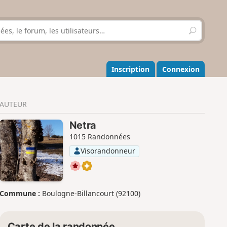
R
e
c
h
e
Inscription
Connexion
r
c
h
AUTEUR
e
r
Netra
1015 Randonnées
Visorandonneur
Commune :
Boulogne-Billancourt (92100)
Carte de la randonnée