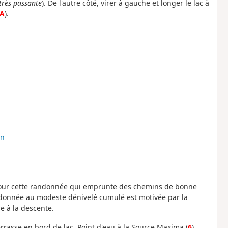
 très passante
). De l'autre côté, virer à gauche et longer le lac à
A
).
n
pour cette randonnée qui emprunte des chemins de bonne
ndonnée au modeste dénivelé cumulé est motivée par la
 à la descente.
errasse en bord de lac. Point d'eau à la Source Maxima (
6
).