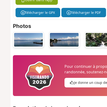
Télécharger le GPX
Télécharger le PDF
Photos
Pour continuer à prop
randonnée, soutenez-no
Je donne un coup d