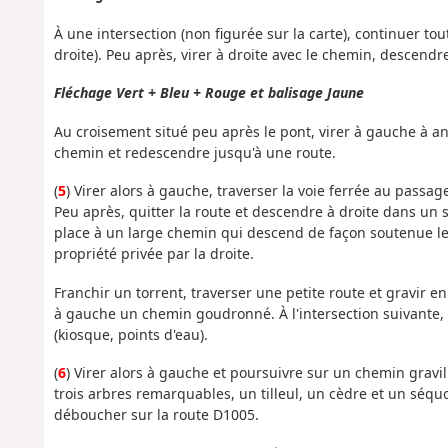
À une intersection (non figurée sur la carte), continuer tout 
droite). Peu après, virer à droite avec le chemin, descendr
Fléchage Vert + Bleu + Rouge et balisage Jaune
Au croisement situé peu après le pont, virer à gauche à an
chemin et redescendre jusqu'à une route.
(
5
) Virer alors à gauche, traverser la voie ferrée au passag
Peu après, quitter la route et descendre à droite dans un s
place à un large chemin qui descend de façon soutenue le 
propriété privée par la droite.
Franchir un torrent, traverser une petite route et gravir e
à gauche un chemin goudronné. À l'intersection suivante, v
(kiosque, points d'eau).
(
6
) Virer alors à gauche et poursuivre sur un chemin gravill
trois arbres remarquables, un tilleul, un cèdre et un séquo
déboucher sur la route D1005.