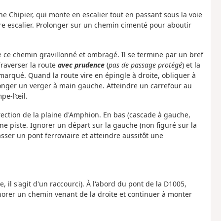
e Chipier, qui monte en escalier tout en passant sous la voie
tre escalier. Prolonger sur un chemin cimenté pour aboutir
re ce chemin gravillonné et ombragé. Il se termine par un bref
Traverser la route
avec prudence
(
pas de passage protégé
) et la
marqué. Quand la route vire en épingle à droite, obliquer à
 longer un verger à main gauche. Atteindre un carrefour au
pe-l’œil.
ection de la plaine d'Amphion. En bas (cascade à gauche,
 une piste. Ignorer un départ sur la gauche (non figuré sur la
passer un pont ferroviaire et atteindre aussitôt une
e, il s'agit d'un raccourci). À l'abord du pont de la D1005,
norer un chemin venant de la droite et continuer à monter