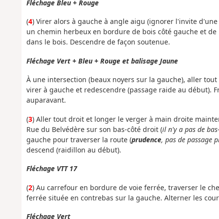
Fléchage Bleu + Rouge
(
4
) Virer alors à gauche à angle aigu (ignorer l'invite d'une
un chemin herbeux en bordure de bois côté gauche et de pr
dans le bois. Descendre de façon soutenue.
Fléchage Vert + Bleu + Rouge et balisage Jaune
À une intersection (beaux noyers sur la gauche), aller tout
virer à gauche et redescendre (passage raide au début). F
auparavant.
(
3
) Aller tout droit et longer le verger à main droite main
Rue du Belvédère sur son bas-côté droit (
il n'y a pas de ba
gauche pour traverser la route (
prudence
, pas de passage p
descend (raidillon au début).
Fléchage VTT 17
(
2
) Au carrefour en bordure de voie ferrée, traverser le ch
ferrée située en contrebas sur la gauche. Alterner les cou
Fléchage Vert