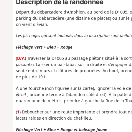
Description de la randonnée
Départ du débarcadère d'Amphion, au bord de la D1005, 
parking du débarcadère (une dizaine de places) ou sur le 
on vient d'Évian.
Les fléchages qui sont indiqués dans la description sont unilat
Fléchage Vert + Bleu + Rouge
(
D/A
) Traverser la D1005 au passage piétons situé à la sor
passante
). Laisser un bar-tabac sur la droite et s'engager 
sente entre murs et clôtures de propriétés. Au bout, prend
de plus de 19 t.
À une fourche (non figurée sur la carte), ignorer la voie de 
étroit
; ancienne ferme à l'abandon côté droit). À la patte 
quarantaine de mètres, prendre à gauche la Rue de la Tour.
(
1
) Déboucher sur une route importante et prendre tout d
lacets raides en direction du chef-lieu.
Fléchage Vert + Bleu + Rouge et balisage Jaune