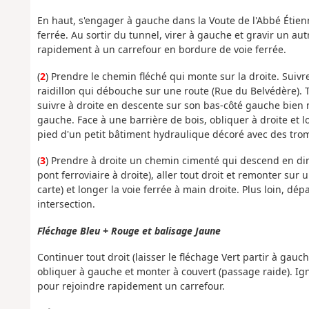
En haut, s'engager à gauche dans la Voute de l'Abbé Étienn
ferrée. Au sortir du tunnel, virer à gauche et gravir un au
rapidement à un carrefour en bordure de voie ferrée.
(
2
) Prendre le chemin fléché qui monte sur la droite. Suiv
raidillon qui débouche sur une route (Rue du Belvédère). 
suivre à droite en descente sur son bas-côté gauche bien 
gauche. Face à une barrière de bois, obliquer à droite et
pied d'un petit bâtiment hydraulique décoré avec des trom
(
3
) Prendre à droite un chemin cimenté qui descend en dir
pont ferroviaire à droite), aller tout droit et remonter sur
carte) et longer la voie ferrée à main droite. Plus loin, dé
intersection.
Fléchage Bleu + Rouge et balisage Jaune
Continuer tout droit (laisser le fléchage Vert partir à gauch
obliquer à gauche et monter à couvert (passage raide). Ig
pour rejoindre rapidement un carrefour.