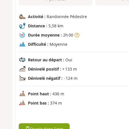
Activité :
Randonnée Pédestre
Distance :
5,58 km
Durée moyenne :
2h 00
Difficulté :
Moyenne
Retour au départ :
Oui
Dénivelé positif :
+ 133 m
Dénivelé négatif :
- 124 m
Point haut :
436 m
Point bas :
374 m
Ouvrir dans l'app