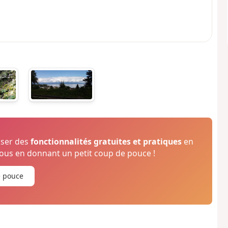
oser des
fonctionnalités gratuites et pratiques
en
us en donnant un petit coup de pouce !
e pouce