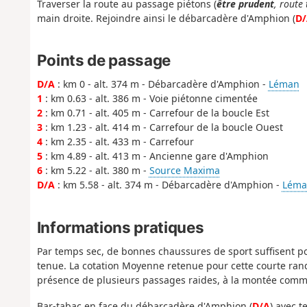
Traverser la route au passage piétons (
être prudent
, route
main droite. Rejoindre ainsi le débarcadère d'Amphion (
D/
Points de passage
D/A
: km 0 - alt. 374 m - Débarcadère d'Amphion -
Léman
1
: km 0.63 - alt. 386 m - Voie piétonne cimentée
2
: km 0.71 - alt. 405 m - Carrefour de la boucle Est
3
: km 1.23 - alt. 414 m - Carrefour de la boucle Ouest
4
: km 2.35 - alt. 433 m - Carrefour
5
: km 4.89 - alt. 413 m - Ancienne gare d'Amphion
6
: km 5.22 - alt. 380 m -
Source Maxima
D/A
: km 5.58 - alt. 374 m - Débarcadère d'Amphion -
Léma
Informations pratiques
Par temps sec, de bonnes chaussures de sport suffisent 
tenue. La cotation Moyenne retenue pour cette courte ra
présence de plusieurs passages raides, à la montée comme
Bar-tabac en face du débarcadère d'Amphion (
D/A
) avec t