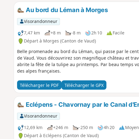
Au bord du Léman à Morges
Visorandonneur
7,47 km
+8 m
-8 m
2h 10
Facile
Départ à Morges (Canton de Vaud)
Belle promenade au bord du Léman, qui passe par le cent
de Vaud. Vous découvrirez son magnifique château et trav
abrite la fête de la tulipe au printemps. Par beau temps 
des alpes françaises.
Télécharger le PDF
Télécharger le GPX
Eclépens - Chavornay par le Canal d'E
Visorandonneur
12,69 km
+246 m
-250 m
4h 20
Moyen
Départ à Eclépens (Canton de Vaud)