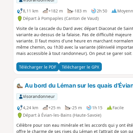
8,11 km
+182 m
-183 m
2h 50
Moyenn
Départ à Pompaples (Canton de Vaud)
Visite de la cascade du Dard avec départ Diaconat de Saint
variante au-dessus de la falaise. Pas de difficulté majeure
variante. Il faut moins d'une heure en marchant normaleme
même chemin, ou 1h30 avec la variante (dénivelé importan
mais accessible à tout randonneur). On peut se garer soit a
village de Pompaples. Si parking dans le village, possibili
Four) et de rejoindre le sentier qui suit le Nozon directem
Télécharger le PDF
Télécharger le GPX
cimetière).
Au bord du Léman sur les quais d'Évia
Visorandonneur
4,24 km
+25 m
-25 m
1h 15
Facile
Départ à Évian-les-Bains (Haute-Savoie)
Célèbre pour son eau minérale et les accords qui y ont ét
offre le charme de ses rives du Léman et l'attrait de son p