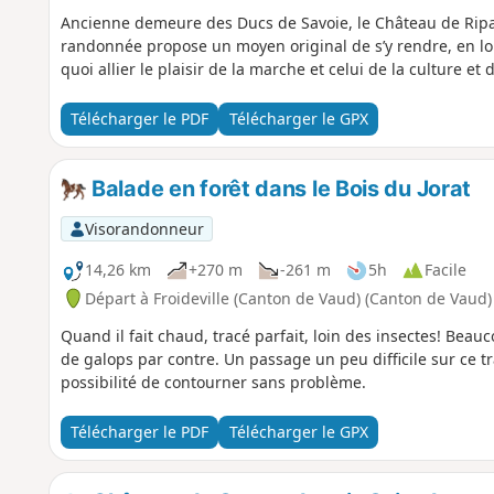
Ancienne demeure des Ducs de Savoie, le Château de Ripail
randonnée propose un moyen original de s’y rendre, en lo
quoi allier le plaisir de la marche et celui de la culture et
Télécharger le PDF
Télécharger le GPX
Balade en forêt dans le Bois du Jorat
Visorandonneur
14,26 km
+270 m
-261 m
5h
Facile
Départ à Froideville (Canton de Vaud) (Canton de Vaud)
Quand il fait chaud, tracé parfait, loin des insectes! Beau
de galops par contre. Un passage un peu difficile sur ce tr
possibilité de contourner sans problème.
Télécharger le PDF
Télécharger le GPX