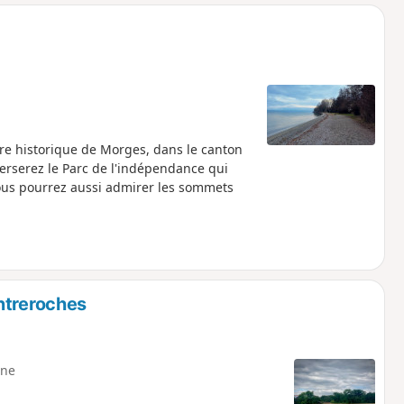
o
a
i
m
p
re historique de Morges, dans le canton
erserez le Parc de l'indépendance qui
vous pourrez aussi admirer les sommets
ntreroches
ne