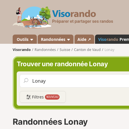
V
i
s
o
r
a
Outils
Randonnées
Aide ↗
Viso
rando
Pre
n
Visorando
Randonnées
Suisse
Canton de Vaud
Lonay
d
o
Trouver une randonnée Lonay
Filtres
NOUVEAU
Randonnées Lonay