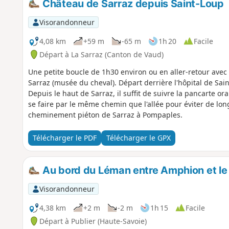
Château de Sarraz depuis Saint-Loup
Visorandonneur
4,08 km
+59 m
-65 m
1h 20
Facile
Départ à La Sarraz (Canton de Vaud)
Une petite boucle de 1h30 environ ou en aller-retour avec
Sarraz (musée du cheval). Départ derrière l'hôpital de Sai
Depuis le haut de Sarraz, il suffit de suivre la pancarte 
se faire par le même chemin que l'allée pour éviter de long
cheminement piéton de Sarraz à Pompaples.
Télécharger le PDF
Télécharger le GPX
Au bord du Léman entre Amphion et le 
Visorandonneur
4,38 km
+2 m
-2 m
1h 15
Facile
Départ à Publier (Haute-Savoie)