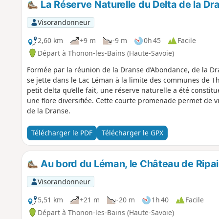
La Réserve Naturelle du Delta de la Dr
Visorandonneur
2,60 km
+9 m
-9 m
0h 45
Facile
Départ à Thonon-les-Bains (Haute-Savoie)
Formée par la réunion de la Dranse d’Abondance, de la Dr
se jette dans le Lac Léman à la limite des communes de Th
petit delta qu’elle fait, une réserve naturelle a été const
une flore diversifiée. Cette courte promenade permet de vi
de la Dranse.
Télécharger le PDF
Télécharger le GPX
Au bord du Léman, le Château de Ripai
Visorandonneur
5,51 km
+21 m
-20 m
1h 40
Facile
Départ à Thonon-les-Bains (Haute-Savoie)