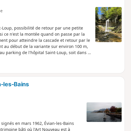
e
-Loup, possibilité de retour par une petite
 si ce n'est la montée quand on passe par la
nt pour atteindre la cascade et retour par le
t au début de la variante sur environ 100 m,
u parking de l'hôpital Saint-Loup, soit dans le
té de se garer au-dessus du cimetière (rue du
ent en bas du cimetière (escalier le long du
n-les-Bains
é signés en mars 1962, Évian-les-Bains
atrimoine bâti où l'Art Nouveau est à