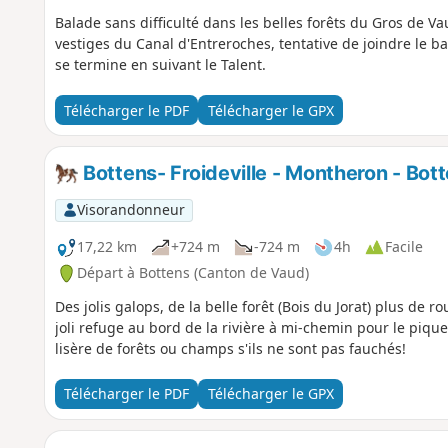
Balade sans difficulté dans les belles forêts du Gros de Vau
vestiges du Canal d'Entreroches, tentative de joindre le ba
se termine en suivant le Talent.
Télécharger le PDF
Télécharger le GPX
Bottens- Froideville - Montheron - Bot
Visorandonneur
17,22 km
+724 m
-724 m
4h
Facile
Départ à Bottens (Canton de Vaud)
Des jolis galops, de la belle forêt (Bois du Jorat) plus d
joli refuge au bord de la rivière à mi-chemin pour le piqu
lisère de forêts ou champs s'ils ne sont pas fauchés!
Télécharger le PDF
Télécharger le GPX