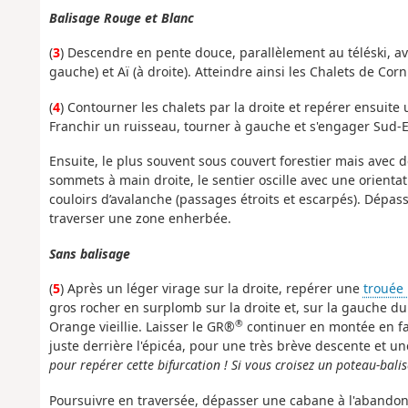
Balisage Rouge et Blanc
(
3
) Descendre en pente douce, parallèlement au téléski, av
gauche) et Aï (à droite). Atteindre ainsi les Chalets de Corn
(
4
) Contourner les chalets par la droite et repérer ensuite
Franchir un ruisseau, tourner à gauche et s'engager Sud-E
Ensuite, le plus souvent sous couvert forestier mais avec 
sommets à main droite, le sentier oscille avec une orientat
couloirs d’avalanche (passages étroits et escarpés). Dépa
traverser une zone enherbée.
Sans balisage
(
5
) Après un léger virage sur la droite, repérer une
trouée
gros rocher en surplomb sur la droite et, sur la gauche du
®
Orange vieillie. Laisser le GR®
continuer en montée en fa
juste derrière l'épicéa, pour une très brève descente et u
pour repérer cette bifurcation ! Si vous croisez un poteau-balis
Poursuivre en traversée, dépasser une cabane à l'abandon