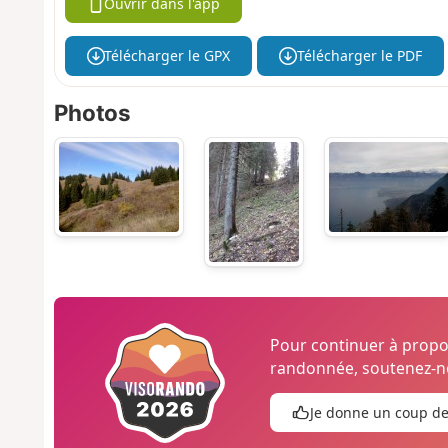
Ouvrir dans l'app
Télécharger le GPX
Télécharger le PDF
Photos
Pour continuer à prop
randonnée, soutenez-no
Je donne un coup d