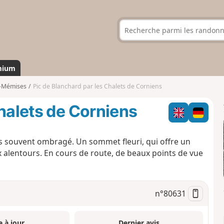
mium
s-Mémises
Pic de Blanchard par les Chalets de Corniens
Chalets de Corniens
 souvent ombragé. Un sommet fleuri, qui offre un
alentours. En cours de route, de beaux points de vue
n°
80631
e à jour
Dernier avis