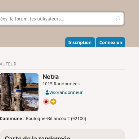
R
e
c
h
e
Inscription
Connexion
r
c
h
AUTEUR
e
r
Netra
1015 Randonnées
Visorandonneur
Commune :
Boulogne-Billancourt (92100)
Carte de la randonnée