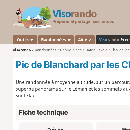
V
i
s
o
r
a
Outils
Randonnées
Aide ↗
Viso
rando
Pre
n
Visorando
Randonnées
Rhône-Alpes
Haute-Savoie
Thollon-le
d
o
Pic de Blanchard par les 
Une randonnée à moyenne altitude, sur un parcours
superbe panorama sur le Léman et les sommets aux 
sur le lac.
Fiche technique
Création
Mis