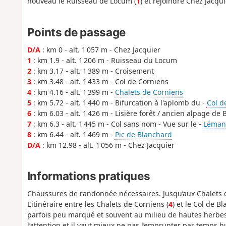
nouveau le Ruisseau de Locum (
1
) et rejoindre Chez Jacqui
Points de passage
D/A
: km 0 - alt. 1 057 m - Chez Jacquier
1
: km 1.9 - alt. 1 206 m - Ruisseau du Locum
2
: km 3.17 - alt. 1 389 m - Croisement
3
: km 3.48 - alt. 1 433 m - Col de Corniens
4
: km 4.16 - alt. 1 399 m -
Chalets de Corniens
5
: km 5.72 - alt. 1 440 m - Bifurcation à l'aplomb du -
Col d
6
: km 6.03 - alt. 1 426 m - Lisière forêt / ancien alpage de
7
: km 6.3 - alt. 1 445 m - Col sans nom - Vue sur le -
Léman
8
: km 6.44 - alt. 1 469 m -
Pic de Blanchard
D/A
: km 12.98 - alt. 1 056 m - Chez Jacquier
Informations pratiques
Chaussures de randonnée nécessaires. Jusqu’aux Chalets 
L’itinéraire entre les Chalets de Corniens (
4
) et le Col de B
parfois peu marqué et souvent au milieu de hautes herbes 
l’attention et il vaut mieux ne pas l’emprunter par temps 