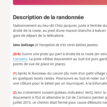
Description de la randonnée
Stationnement au lieu-dit Chez Jacquier, juste à l’entrée d
droite de la route, au pied d’une maison blanche à balcon d
gare de départ de la télécabine.
Sans balisage
(à l'exception de très rares balises Jaunes)
(
D/A
) Suivre une piste qui part à droite de la route (en ve
Corniens
. La piste s'élève doucement au Sud-Est puis gard
points de vue de place en place).
(
1
) Après le Ruisseau du Locum (du nom d’un petit village qu
en quelques lacets raides. Poursuivre au Sud et noter sur 
une clôture pour le bétail par un tourniquet. A la bifurcat
(
2
) Au croisement suivant (poteau indicateur Vert), tenir l
doucement à l’Est et atteindre le Col de Corniens (sentier 
juillet 2015, ce chemin était fermé pour cause d’éboulis non