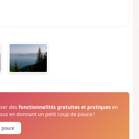
oser des
fonctionnalités gratuites et pratiques
en
us en donnant un petit coup de pouce !
e pouce