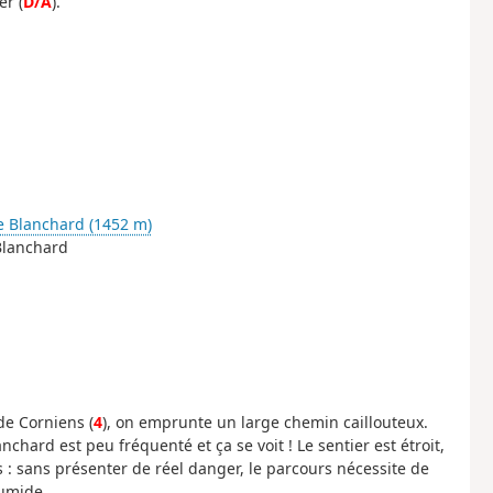
er (
D/A
).
e Blanchard (1452 m)
 Blanchard
de Corniens (
4
), on emprunte un large chemin caillouteux.
lanchard est peu fréquenté et ça se voit ! Le sentier est étroit,
: sans présenter de réel danger, le parcours nécessite de
humide.