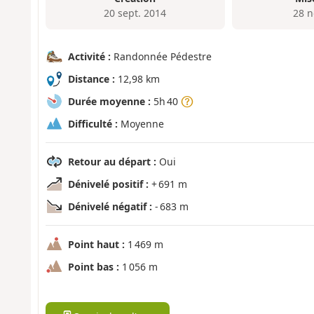
20 sept. 2014
28 n
Activité :
Randonnée Pédestre
Distance :
12,98 km
Durée moyenne :
5h 40
Difficulté :
Moyenne
Retour au départ :
Oui
Dénivelé positif :
+ 691 m
Dénivelé négatif :
- 683 m
Point haut :
1 469 m
Point bas :
1 056 m