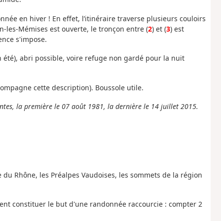
ée en hiver ! En effet, l’itinéraire traverse plusieurs couloirs
n-les-Mémises est ouverte, le tronçon entre (
2
) et (
3
) est
ence s'impose.
en été), abri possible, voire refuge non gardé pour la nuit
mpagne cette description). Boussole utile.
ntes, la première le 07 août 1981, la dernière le 14 juillet 2015.
e du Rhône, les Préalpes Vaudoises, les sommets de la région
ent constituer le but d'une randonnée raccourcie : compter 2