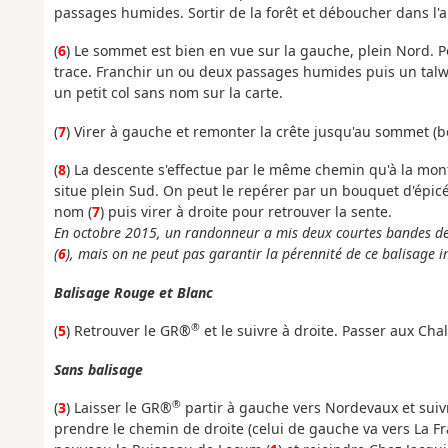
passages humides. Sortir de la forêt et déboucher dans l'
(
6
) Le sommet est bien en vue sur la gauche, plein Nord. P
trace. Franchir un ou deux passages humides puis un talw
un petit col sans nom sur la carte.
(
7
) Virer à gauche et remonter la crête jusqu'au sommet (b
(
8
) La descente s'effectue par le même chemin qu'à la mont
situe plein Sud. On peut le repérer par un bouquet d'épic
nom (
7
) puis virer à droite pour retrouver la sente.
En octobre 2015, un randonneur a mis deux courtes bandes de pl
(
6
), mais on ne peut pas garantir la pérennité de ce balisage 
Balisage Rouge et Blanc
®
(
5
) Retrouver le GR®
et le suivre à droite. Passer aux Cha
Sans balisage
®
(
3
) Laisser le GR®
partir à gauche vers Nordevaux et suivr
prendre le chemin de droite (celui de gauche va vers La Fra