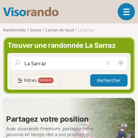
V
O
i
u
s
v
o
Randonnées
Suisse
Canton de Vaud
La Sarraz
r
r
i
a
Trouver une randonnée La Sarraz
r
n
l
d
a
o
A
V
n
u
i
a
t
d
v
Filtres
Rechercher
NOUVEAU
o
e
i
u
r
g
r
l
a
d
e
t
e
c
i
m
h
Partagez votre position
o
o
a
n
i
m
Avec Visorando Premium, partagez votre
p
position en temps réel à vos proches et