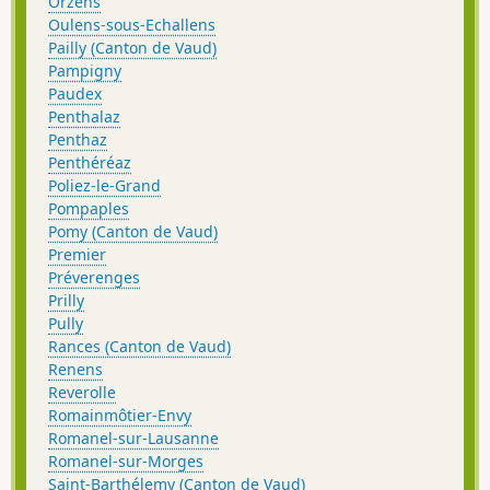
Orzens
Oulens-sous-Echallens
Pailly (Canton de Vaud)
Pampigny
Paudex
Penthalaz
Penthaz
Penthéréaz
Poliez-le-Grand
Pompaples
Pomy (Canton de Vaud)
Premier
Préverenges
Prilly
Pully
Rances (Canton de Vaud)
Renens
Reverolle
Romainmôtier-Envy
Romanel-sur-Lausanne
Romanel-sur-Morges
Saint-Barthélemy (Canton de Vaud)