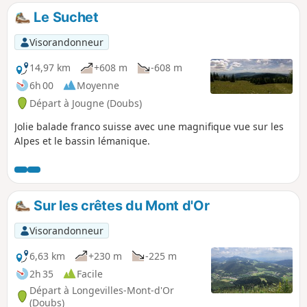
Le Suchet
Visorandonneur
14,97 km
+608 m
-608 m
6h 00
Moyenne
Départ à Jougne (Doubs)
Jolie balade franco suisse avec une magnifique vue sur les
Alpes et le bassin lémanique.
Sur les crêtes du Mont d'Or
Visorandonneur
6,63 km
+230 m
-225 m
2h 35
Facile
Départ à Longevilles-Mont-d'Or
(Doubs)