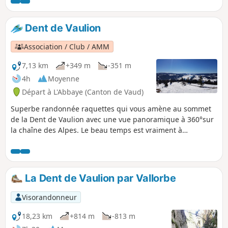
bordure de lisère de forêts ou champs s'ils ne sont pas
fauchés!
Dent de Vaulion
Association / Club / AMM
7,13 km
+349 m
-351 m
4h
Moyenne
Départ à L'Abbaye (Canton de Vaud)
Superbe randonnée raquettes qui vous amène au sommet
de la Dent de Vaulion avec une vue panoramique à 360°sur
la chaîne des Alpes. Le beau temps est vraiment à
privilégier pour cette balade si l'on veut profiter de la vue
exceptionnelle des Alpes en particulier, sans oublier les
trois lacs : Léman, Joux et Brenet.
La Dent de Vaulion par Vallorbe
Visorandonneur
18,23 km
+814 m
-813 m