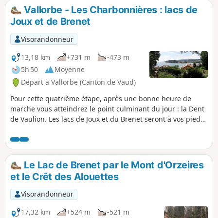
frontière française, marquée par des obstacles antichars et
Vallorbe - Les Charbonnières : lacs de
bunkers. La randonnée se poursuit sur la Crête des
Joux et de Brenet
Aiguilles de Baulmes, bordée de falaises de 80 mètres, avec
une vue imprenable sur le Mont Blanc, le Léman, la Dôle et
Visorandonneur
le Chasseral. La descente mène à Sainte-Croix, réputée pour
ses boîtes à musique et automates.
13,18 km
+731 m
-473 m
5h 50
Moyenne
Départ à Vallorbe (Canton de Vaud)
Pour cette quatrième étape, après une bonne heure de
marche vous atteindrez le point culminant du jour : la Dent
de Vaulion. Les lacs de Joux et du Brenet seront à vos pieds.
L’eau de ces deux lacs s'écoule sous terre, modelant la
grotte karstique de l'Orbe, près de Vallorbe. Par temps clair
il est possible d'admirer jusqu'à huit lacs.
Le Lac de Brenet par le Mont d'Orzeires
et le Crêt des Alouettes
Visorandonneur
17,32 km
+524 m
-521 m