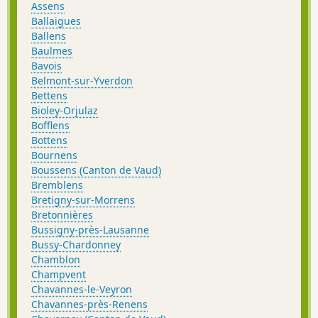
Assens
Ballaigues
Ballens
Baulmes
Bavois
Belmont-sur-Yverdon
Bettens
Bioley-Orjulaz
Bofflens
Bottens
Bournens
Boussens (Canton de Vaud)
Bremblens
Bretigny-sur-Morrens
Bretonnières
Bussigny-près-Lausanne
Bussy-Chardonney
Chamblon
Champvent
Chavannes-le-Veyron
Chavannes-près-Renens