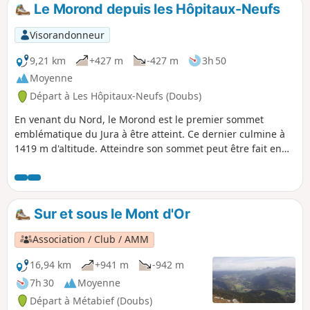
Le Morond depuis les Hôpitaux-Neufs
Visorandonneur
9,21 km
+427 m
-427 m
3h 50
Moyenne
Départ à Les Hôpitaux-Neufs (Doubs)
En venant du Nord, le Morond est le premier sommet
emblématique du Jura à être atteint. Ce dernier culmine à
1419 m d'altitude. Atteindre son sommet peut être fait en
une demi-journée depuis Métabief ou les Hôpitaux-Neufs.
L'ascension offre des points de vues remarquables sur la
région et la Suisse, y compris le Lac Léman. Il est possible
de coupler cette balade avec la luge d'été de Métabief ou
Sur et sous le Mont d'Or
avec la sortie en train touristique démarrant aux Hôpitaux-
Neufs.
Association / Club / AMM
16,94 km
+941 m
-942 m
7h 30
Moyenne
Départ à Métabief (Doubs)