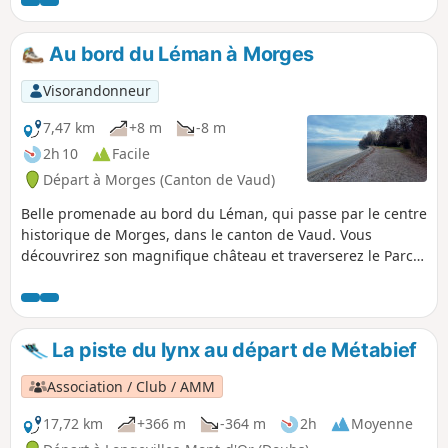
Au bord du Léman à Morges
Visorandonneur
7,47 km
+8 m
-8 m
2h 10
Facile
Départ à Morges (Canton de Vaud)
Belle promenade au bord du Léman, qui passe par le centre
historique de Morges, dans le canton de Vaud. Vous
découvrirez son magnifique château et traverserez le Parc
de l'indépendance qui abrite la fête de la tulipe au
printemps. Par beau temps vous pourrez aussi admirer les
sommets des alpes françaises.
La piste du lynx au départ de Métabief
Association / Club / AMM
17,72 km
+366 m
-364 m
2h
Moyenne