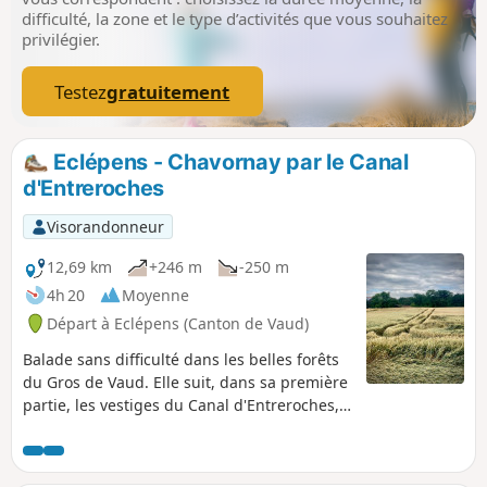
à tout randonneur). On peut se garer soit au
difficulté, la zone et le type d’activités que vous souhaitez
parking de l'hôpital Saint-Loup, soit dans le
privilégier.
village de Pompaples. Si parking dans le
village, possibilité de se garer au-dessus du
Testez
gratuitement
cimetière (rue du Four) et de rejoindre le
sentier qui suit le Nozon directement en bas
du cimetière (escalier le long du cimetière).
Eclépens - Chavornay par le Canal
d'Entreroches
Visorandonneur
12,69 km
+246 m
-250 m
4h 20
Moyenne
Départ à Eclépens (Canton de Vaud)
Balade sans difficulté dans les belles forêts
du Gros de Vaud. Elle suit, dans sa première
partie, les vestiges du Canal d'Entreroches,
tentative de joindre le bassin du Rhin à celui
du Rhône au 17e siècle, et se termine en
suivant le Talent.