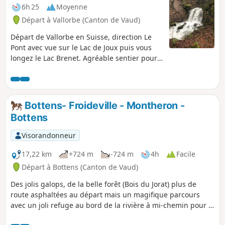
6h 25
Moyenne
Départ à Vallorbe (Canton de Vaud)
Départ de Vallorbe en Suisse, direction Le
Pont avec vue sur le Lac de Joux puis vous
longez le Lac Brenet. Agréable sentier pour
arriver au Mont d'Orzeires au "Juraparc" :
parc animalier qui abrite des bisons ainsi
que des loups et des ours (visite possible
suivant la saison). Puis un aller/retour au
Bottens- Froideville - Montheron -
Crêt des Alouettes avec vue sur Vallorbe.
Bottens
Retour sur Vallorbe par un sentier classé
difficile, surtout par temps de pluie. Vous
Visorandonneur
longez le ruisseau des Époisats puis l'Orbe.
17,22 km
+724 m
-724 m
4h
Facile
Départ à Bottens (Canton de Vaud)
Des jolis galops, de la belle forêt (Bois du Jorat) plus de
route asphaltées au départ mais un magifique parcours
avec un joli refuge au bord de la rivière à mi-chemin pour le
pique-nique. Attention à adapter et ne pas passer en