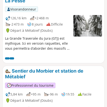
La Pesse
Visorandonneur
126,16 km
+2 468 m
-2 473 m
8 jours
Difficile
Départ à Métabief (Doubs)
La Grande Traversée du Jura (GTJ) est
mythique. Ici en version raquettes, elle
vous permettra d'aborder des massifs et
collines boisées, des étendues dignes
des pays nordiques. L'émerveillement
sera au rendez-vous, n'en doutez pas, et
vous récompensera d'un bel effort.
Sentier du Morbier et station de
Métabief
Professionnel du tourisme
5,84 km
+95 m
-96 m
1h 55
Facile
Départ à Métabief (Doubs)