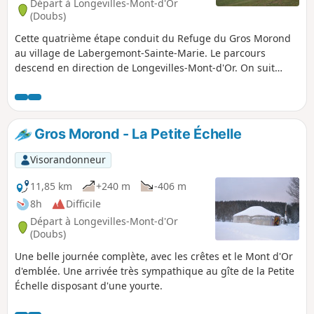
Départ à Longevilles-Mont-d'Or
(Doubs)
Cette quatrième étape conduit du Refuge du Gros Morond
au village de Labergemont-Sainte-Marie. Le parcours
descend en direction de Longevilles-Mont-d'Or. On suit
ensuite un sentier étroit le long des gorges du Doubs.
L'arrivée sur Labergement offre une vue magnifique sur les
lac de Remoray et de Saint-Point.
Gros Morond - La Petite Échelle
Visorandonneur
11,85 km
+240 m
-406 m
8h
Difficile
Départ à Longevilles-Mont-d'Or
(Doubs)
Une belle journée complète, avec les crêtes et le Mont d'Or
d'emblée. Une arrivée très sympathique au gîte de la Petite
Échelle disposant d'une yourte.