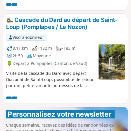
suivre la pancarte orange de chemin pédestre. Le retour
peut se faire par le même chemin que l'allée pour éviter de
longer la route, à noter que la route a un cheminement
Cascade du Dard au départ de Saint-
piéton de Sarraz à Pompaples.
Loup (Pomplapes / Le Nozon)
Visorandonneur
8,11 km
+182 m
-183 m
2h 50
Moyenne
Départ à Pompaples (Canton de Vaud)
Visite de la cascade du Dard avec départ
Diaconat de Saint-Loup, possibilité de retour
par une petite variante au-dessus de la
falaise. Pas de difficulté majeure si ce n'est
la montée quand on passe par la variante. Il
faut moins d'une heure en marchant
normalement pour atteindre la cascade et
Personnalisez votre newsletter 
retour par le même chemin, ou 1h30 avec la
variante (dénivelé important au début de la
Chaque semaine, recevez des idées de randonnées qui
variante sur environ 100 m, mais accessible
vous correspondent : choisissez la durée moyenne, la