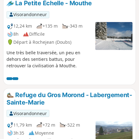
La Petite Échelle - Mouthe
Blanc, le Léman et le lac de Neuchâtel.
De l’autre côté, le panorama s’étend de
Visorandonneur
La Dôle jusqu’au Chasseral, en passant
par le Suchet et la Dent de Vaulion.
12,24 km
+135 m
-343 m
8h
Difficile
Départ à Rochejean (Doubs)
Une très belle traversée, un peu en
dehors des sentiers battus, pour
retrouver la civilisation à Mouthe.
Refuge du Gros Morond - Labergement-
Sainte-Marie
Visorandonneur
11,79 km
+72 m
-522 m
3h 35
Moyenne