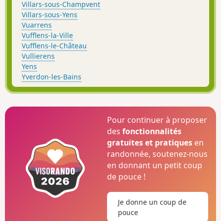
Villars-sous-Champvent
Villars-sous-Yens
Vuarrens
Vufflens-la-Ville
Vufflens-le-Château
Vullierens
Yens
Yverdon-les-Bains
Pour continuer à proposer
des
fonctionnalités
gratuites et pratiques
en
randonnée, soutenez-nous
en donnant un petit coup
de pouce !
Je donne un coup de
pouce