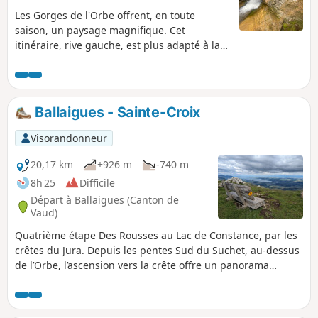
Les Gorges de l'Orbe offrent, en toute
saison, un paysage magnifique. Cet
itinéraire, rive gauche, est plus adapté à la
mauvaise saison que celui de la rive droite.
Pas de grosses difficultés, mais quelques
passages en descente peuvent être délicats
si l'on passe après la pluie, boue, risque de
Ballaigues - Sainte-Croix
glissade. Les bâtons ne sont pas superflus,
raison pour laquelle j'ai classé l'itinéraire en
Visorandonneur
difficulté moyenne Cet itinéraire recoupe, en
partie, l'itinéraire des Gorges de l'Orbe
20,17 km
+926 m
-740 m
présent sur le site.
8h 25
Difficile
Départ à Ballaigues (Canton de
Vaud)
Quatrième étape Des Rousses au Lac de Constance, par les
crêtes du Jura. Depuis les pentes Sud du Suchet, au-dessus
de l’Orbe, l’ascension vers la crête offre un panorama
grandiose : Lac de Neuchâtel, plaine et Alpes en toile de
fond. Le sentier traverse les paisibles pâturages jurassiens,
avant d’atteindre le Col de l’Aiguillon, tout proche de la