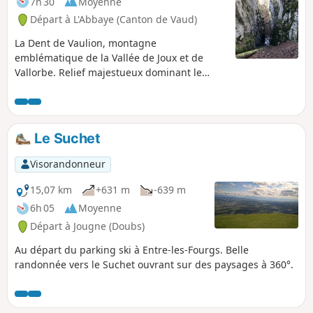
7h 30
Moyenne
Départ à L'Abbaye (Canton de Vaud)
La Dent de Vaulion, montagne
emblématique de la Vallée de Joux et de
Vallorbe. Relief majestueux dominant le
village du Pont, elle culmine à 1482 m
d’altitude. Panorama à 360° qui s’offre à vous
une fois arrivé au sommet. Lorsque le ciel
est dégagé, il est possible d’admirer jusqu’à
Le Suchet
huit lacs distincts : les lacs de Neuchâtel,
Bienne et Morat, le Lac Léman, les lacs
Visorandonneur
Brenet et Ter, le Lac de Joux et celui des
Rousses. La chaîne des Alpes et notamment
15,07 km
+631 m
-639 m
le Massif du Mont-Blanc complètent ce
6h 05
Moyenne
paysage idyllique.
Départ à Jougne (Doubs)
Au départ du parking ski à Entre-les-Fourgs. Belle
randonnée vers le Suchet ouvrant sur des paysages à 360°.