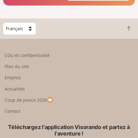
C
R
h
e
o
t
i
o
s
CGU et confidentialité
u
i
r
s
Plan du site
e
s
n
e
Emplois
h
z
Actualités
a
u
u
n
Coup de pouce 2026
t
p
a
Contact
y
s
Téléchargez l'application Visorando et partez à
l'aventure !