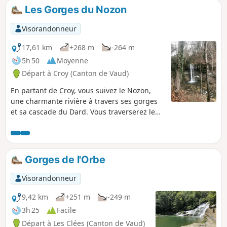
Les Gorges du Nozon
Visorandonneur
17,61 km
+268 m
-264 m
5h 50
Moyenne
Départ à Croy (Canton de Vaud)
En partant de Croy, vous suivez le Nozon,
une charmante rivière à travers ses gorges
et sa cascade du Dard. Vous traverserez le
joli village de La Sarraz et son château pour
vous rendre ensuite à l'ancienne abbatiale
de Romainmôtier qui fut fondée au milieu
du Ve siècle.
Gorges de l'Orbe
Visorandonneur
9,42 km
+251 m
-249 m
3h 25
Facile
Départ à Les Clées (Canton de Vaud)