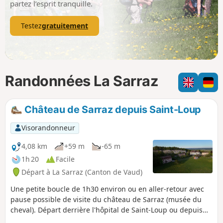
partez l’esprit tranquille.
Testez
gratuitement
Randonnées La Sarraz
Château de Sarraz depuis Saint-Loup
Visorandonneur
4,08 km
+59 m
-65 m
1h 20
Facile
Départ à La Sarraz (Canton de Vaud)
Une petite boucle de 1h30 environ ou en aller-retour avec
pause possible de visite du château de Sarraz (musée du
cheval). Départ derrière l'hôpital de Saint-Loup ou depuis
son parking supérieur. Depuis le haut de Sarraz, il suffit de