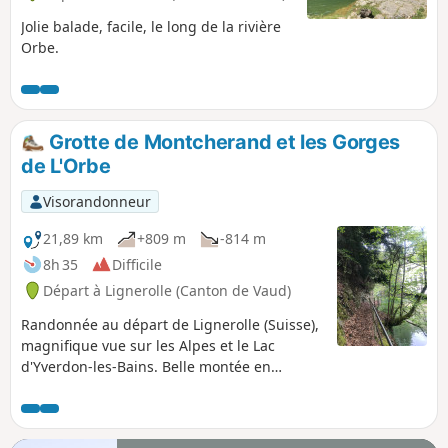
Jolie balade, facile, le long de la rivière
Orbe.
Grotte de Montcherand et les Gorges
de L'Orbe
Visorandonneur
21,89 km
+809 m
-814 m
8h 35
Difficile
Départ à Lignerolle (Canton de Vaud)
Randonnée au départ de Lignerolle (Suisse),
magnifique vue sur les Alpes et le Lac
d'Yverdon-les-Bains. Belle montée en
direction de Six-Fontaines par un sentier
étroit. Beau site à La Grotte de Montcherand.
Les gorges de l'Orbe par la rive droite, non