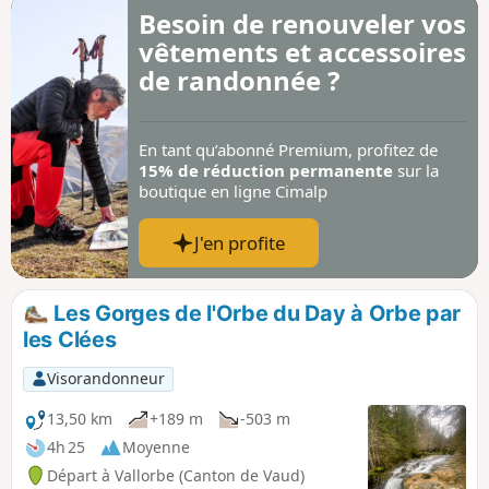
sécurisée, sont magnifiques. Vous pourrez
Besoin de renouveler vos
faire plusieurs pauses agréables aux
vêtements et accessoires
refuges des Mélèzes, de Chaudron et de
Chassagne.
de randonnée ?
En tant qu’abonné Premium, profitez de
15% de réduction permanente
sur la
boutique en ligne Cimalp
J'en profite
Les Gorges de l'Orbe du Day à Orbe par
les Clées
Visorandonneur
13,50 km
+189 m
-503 m
4h 25
Moyenne
Départ à Vallorbe (Canton de Vaud)