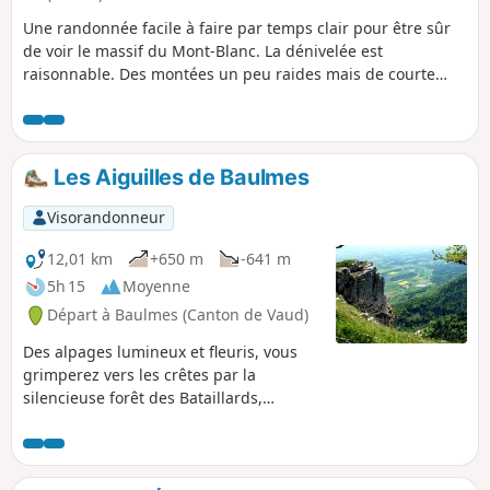
Une randonnée facile à faire par temps clair pour être sûr
de voir le massif du Mont-Blanc. La dénivelée est
raisonnable. Des montées un peu raides mais de courte
durée, des panoramas, le plaisir d'atteindre le Morond et
d'admirer le paysage depuis le Mont d'Or. Attention, on
peut être amené à traverser des prés où des vaches
paissent en liberté.
Les Aiguilles de Baulmes
Visorandonneur
12,01 km
+650 m
-641 m
5h 15
Moyenne
Départ à Baulmes (Canton de Vaud)
Des alpages lumineux et fleuris, vous
grimperez vers les crêtes par la
silencieuse forêt des Bataillards,
longerez ses falaises calcaires et
abruptes, première pente du Jura,
découpées en aiguilles qui vous
offriront des vues sur les Alpes, le Mont