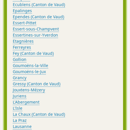
Ecublens (Canton de Vaud)
Epalinges
Ependes (Canton de Vaud)
Essert-Pittet
Essert-sous-Champvent
Essertines-sur-Yverdon
Etagnières
Ferreyres
Fey (Canton de Vaud)
Gollion
Goumoëns-la-Ville
Goumoëns-le-Jux
Grancy
Gressy (Canton de Vaud)
Jouxtens-Mézery
Juriens
L'Abergement
L'Isle
La Chaux (Canton de Vaud)
La Praz
Lausanne