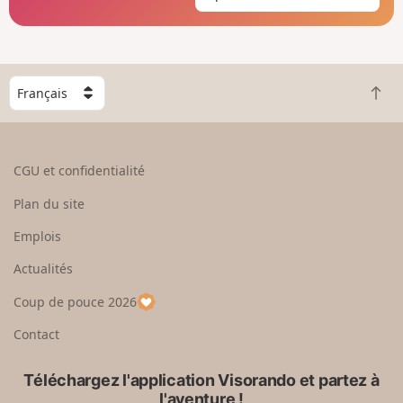
C
R
h
e
o
t
i
o
s
CGU et confidentialité
u
i
r
s
Plan du site
e
s
n
e
Emplois
h
z
Actualités
a
u
u
n
Coup de pouce 2026
t
p
a
Contact
y
s
Téléchargez l'application Visorando et partez à
l'aventure !