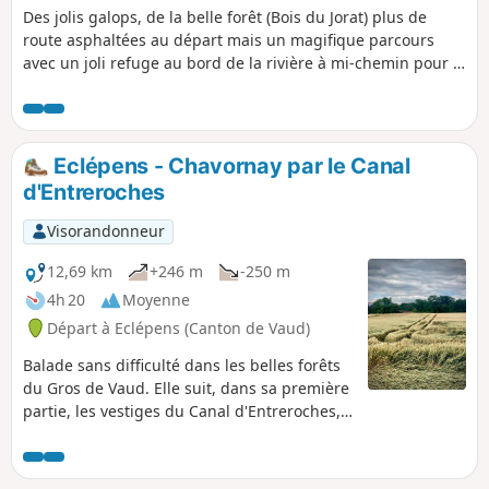
Des jolis galops, de la belle forêt (Bois du Jorat) plus de
route asphaltées au départ mais un magifique parcours
avec un joli refuge au bord de la rivière à mi-chemin pour le
pique-nique. Attention à adapter et ne pas passer en
bordure de lisère de forêts ou champs s'ils ne sont pas
fauchés!
Eclépens - Chavornay par le Canal
d'Entreroches
Visorandonneur
12,69 km
+246 m
-250 m
4h 20
Moyenne
Départ à Eclépens (Canton de Vaud)
Balade sans difficulté dans les belles forêts
du Gros de Vaud. Elle suit, dans sa première
partie, les vestiges du Canal d'Entreroches,
tentative de joindre le bassin du Rhin à celui
du Rhône au 17e siècle, et se termine en
suivant le Talent.