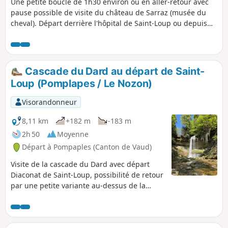
Une petite boucle de 1h30 environ ou en aller-retour avec
pause possible de visite du château de Sarraz (musée du
cheval). Départ derrière l'hôpital de Saint-Loup ou depuis
son parking supérieur. Depuis le haut de Sarraz, il suffit de
suivre la pancarte orange de chemin pédestre. Le retour
peut se faire par le même chemin que l'allée pour éviter de
longer la route, à noter que la route a un cheminement
Cascade du Dard au départ de Saint-
piéton de Sarraz à Pompaples.
Loup (Pomplapes / Le Nozon)
Visorandonneur
8,11 km
+182 m
-183 m
2h 50
Moyenne
Départ à Pompaples (Canton de Vaud)
Visite de la cascade du Dard avec départ
Diaconat de Saint-Loup, possibilité de retour
par une petite variante au-dessus de la
falaise. Pas de difficulté majeure si ce n'est
la montée quand on passe par la variante. Il
faut moins d'une heure en marchant