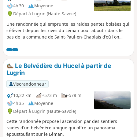
4h 30
Moyenne
Départ à Lugrin (Haute-Savoie)
Une randonnée qui emprunte les raides pentes boisées qui
s'élèvent depuis les rives du Léman pour aboutir dans le
bas de la commune de Saint-Paul-en-Chablais d'où l'on
bénéficie d'un panorama étendu sur le lac et sa rive suisse.
Le Belvédère du Hucel à partir de
Lugrin
Visorandonneur
10,22 km
+573 m
-578 m
4h 35
Moyenne
Départ à Lugrin (Haute-Savoie)
Cette randonnée propose l'ascension par des sentiers
raides d'un belvédère unique qui offre un panorama
époustouflant sur le Léman.