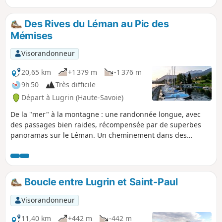
Des Rives du Léman au Pic des
Mémises
Visorandonneur
20,65 km
+1 379 m
-1 376 m
9h 50
Très difficile
Départ à Lugrin (Haute-Savoie)
De la "mer" à la montagne : une randonnée longue, avec
des passages bien raides, récompensée par de superbes
panoramas sur le Léman. Un cheminement dans des
environnements très variés : villages, campagne jardinée,
forêt, plateaux herbagers, pâturages d'altitude et crêtes. On
gravit le sommet du Pic des Mémises d'où le panorama sur
le lac est très étendu.
Boucle entre Lugrin et Saint-Paul
Visorandonneur
11,40 km
+442 m
-442 m