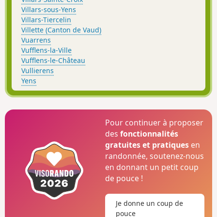
Villars-sous-Yens
Villars-Tiercelin
Villette (Canton de Vaud)
Vuarrens
Vufflens-la-Ville
Vufflens-le-Château
Vullierens
Yens
Pour continuer à proposer
des
fonctionnalités
gratuites et pratiques
en
randonnée, soutenez-nous
en donnant un petit coup
de pouce !
Je donne un coup de
pouce