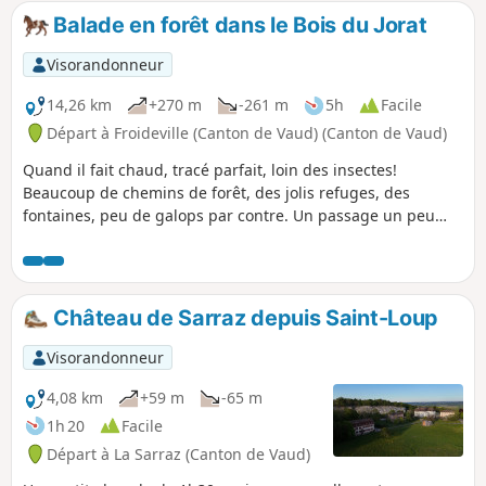
Balade en forêt dans le Bois du Jorat
Visorandonneur
14,26 km
+270 m
-261 m
5h
Facile
Départ à Froideville (Canton de Vaud) (Canton de Vaud)
Quand il fait chaud, tracé parfait, loin des insectes!
Beaucoup de chemins de forêt, des jolis refuges, des
fontaines, peu de galops par contre. Un passage un peu
difficile sur ce tracé, descente sur chemin étroit vers rivière
et montée raide, possibilité de contourner sans problème.
Château de Sarraz depuis Saint-Loup
Visorandonneur
4,08 km
+59 m
-65 m
1h 20
Facile
Départ à La Sarraz (Canton de Vaud)