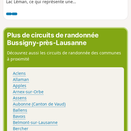
Lac Léman, ce qui représente une
exception pour ce lac dont les rives se
situent très majoritairement dans des
propriétés privées. On bénéficie, d'un
côté, de très beaux points de vue sur la
rive opposée du lac et les Alpes
Plus de circuits de randonnée
Vaudoises et, de l'autre côté, d'une vue
Bussigny-près-Lausanne
sur les à-pics qui surplombent le lac.
Découvrez aussi les circuits de randonnée des communes
à proximité
Aclens
Allaman
Apples
Arnex-sur-Orbe
Assens
Aubonne (Canton de Vaud)
Ballens
Bavois
Belmont-sur-Lausanne
Bercher