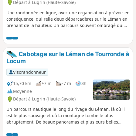
Départ à Lugrin (Haute-Savoie)
Une randonnée en ligne, avec une organisation à prévoir en
conséquence, qui relie deux débarcadères sur le Léman en
prenant de la hauteur. Un parcours souvent ombragé qui
offre malgré tout de très beaux points de vue sur le lac.
Oratoires, chapelle et église sont aussi au rendez-vous.
Cabotage sur le Léman de Tourronde à
Locum
Visorandonneur
15,70 km
+7 m
-7 m
3h
Moyenne
Départ à Lugrin (Haute-Savoie)
Un parcours nautique le long du rivage du Léman, là où il
est le plus sauvage et où la montagne tombe le plus
abruptement. De beaux panoramas et plusieurs belles
maisons de bord de lac sont au rendez-vous.