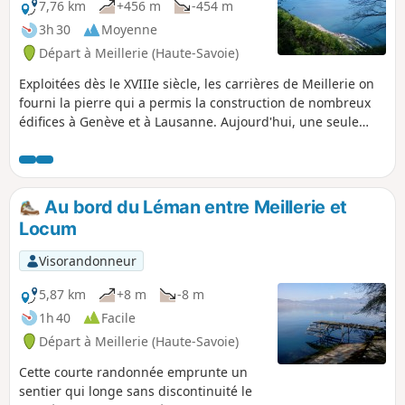
l'ancienne église de Lugrin, avant de
7,76 km
+456 m
-454 m
revenir au Chef-Lieu. Une randonnée
3h 30
Moyenne
bucolique, où le patrimoine est bien
Départ à Meillerie (Haute-Savoie)
présent.
Exploitées dès le XVIIIe siècle, les carrières de Meillerie on
fourni la pierre qui a permis la construction de nombreux
édifices à Genève et à Lausanne. Aujourd'hui, une seule
carrière est encore en activité mais non accessible au
public. Cette randonnée, qui nécessite d'avoir le pied sûr,
permet tout d'abord de découvrir deux anciennes carrières,
celles de la Balme et de la Balle, et offre de superbes
Au bord du Léman entre Meillerie et
panoramas sur le Lac Léman. Le retour s'effectue sur un
Locum
sentier en bord de lac.
Visorandonneur
5,87 km
+8 m
-8 m
1h 40
Facile
Départ à Meillerie (Haute-Savoie)
Cette courte randonnée emprunte un
sentier qui longe sans discontinuité le