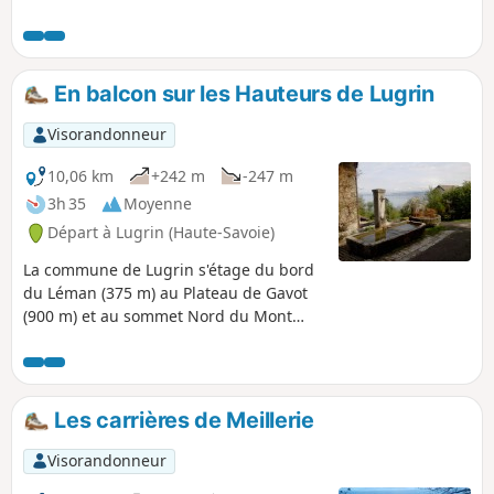
En balcon sur les Hauteurs de Lugrin
Visorandonneur
10,06 km
+242 m
-247 m
3h 35
Moyenne
Départ à Lugrin (Haute-Savoie)
La commune de Lugrin s'étage du bord
du Léman (375 m) au Plateau de Gavot
(900 m) et au sommet Nord du Mont
Bénand (1240 m). Cette randonnée
propose d'abord une montée jusqu'au
village perché des Combes (570 m) et
ses belles maisons anciennes, en
Les carrières de Meillerie
passant par le vénérable châtaigner de
Troubois. Ensuite, un itinéraire en
Visorandonneur
balcon et une redescente conduisent à