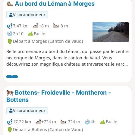
Au bord du Léman à Morges
p
Visorandonneur
7,47 km
+8 m
-8 m
2h 10
Facile
Départ à Morges (Canton de Vaud)
Belle promenade au bord du Léman, qui passe par le centre
historique de Morges, dans le canton de Vaud. Vous
découvrirez son magnifique château et traverserez le Parc
de l'indépendance qui abrite la fête de la tulipe au
printemps. Par beau temps vous pourrez aussi admirer les
sommets des alpes françaises.
Bottens- Froideville - Montheron -
Bottens
Visorandonneur
17,22 km
+724 m
-724 m
4h
Facile
Départ à Bottens (Canton de Vaud)